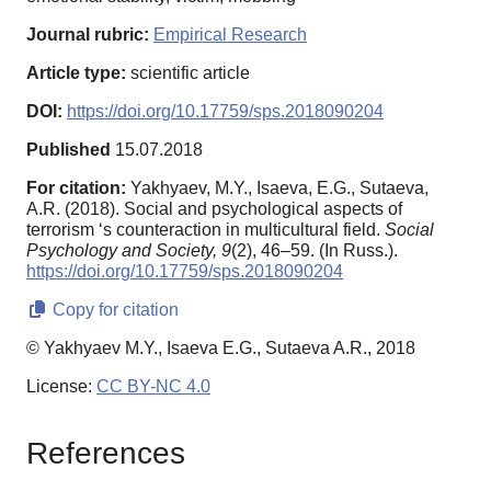
Journal rubric:
Empirical Research
Article type:
scientific article
DOI:
https://doi.org/10.17759/sps.2018090204
Published
15.07.2018
For citation:
Yakhyaev, M.Y., Isaeva, E.G., Sutaeva,
A.R. (2018). Social and psychological aspects of
terrorism ‘s counteraction in multicultural field.
Social
Psychology and Society,
9
(2), 46–59. (In Russ.).
https://doi.org/10.17759/sps.2018090204
Copy for citation
© Yakhyaev M.Y., Isaeva E.G., Sutaeva A.R., 2018
License:
CC BY-NC 4.0
References