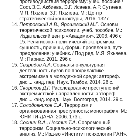
противодействия терроризму: учеб. пособие /
Сост. З.С. Акбиева, Э.Г. Исаева, А.Р. Сутаева,
М.Я. Яхьяев, З.Г. Яхьяева. М.: Центр
стратегической коньюктуры, 2016. 132 с.
Петровский А.В., Ярошевский М.Г
. Основы
теоретической психологии. учеб. пособие. М.:
Издательский центр «Академия», 2003. 496 с.
15. Религиозно- политический экстремизм:
сущность, причины, формы проявления, пути
преодоления: учебник. / Под ред. М.Я. Яхьяева.
М.: Парнас, 2011. 296 с.
Свиридов А.А
. Социально-культурная
деятельность вузов по профилактике
экстремизма в молодежной среде: автореф.
дис.... канд. пед. Наук. Тамбов, 2014. 26 с.
Скориков Д.Г.
Расследование преступлений
экстремистской направленности: автореф.
дис.... канд. юрид. Наук. Волгоград, 2014. 29 с.
Солодовников С.А
. Терроризм и
организованная преступность: монография. М.:
ЮНИТИ-ДАНА, 2006. 173 с.
Соснин В.А., Нестик Т.А
. Современный
терроризм. Социально-психологический
анализ. М.: Изд-во «Институт психологии РАН»,