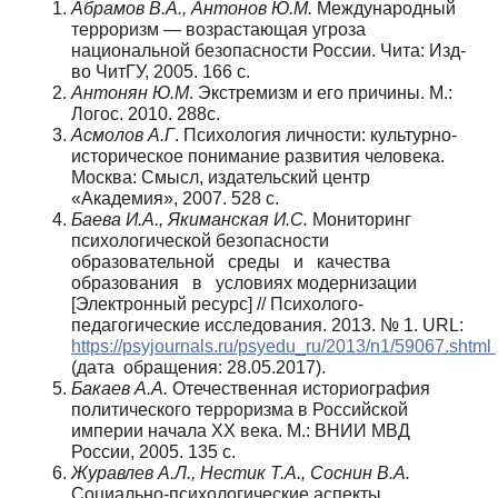
Абрамов В.А., Антонов Ю.М.
Международный
терроризм — возрастающая угроза
национальной безопасности России. Чита: Изд-
во ЧитГУ, 2005. 166 с.
Антонян Ю.М
. Экстремизм и его причины. М.:
Логос. 2010. 288с.
Асмолов А.Г
. Психология личности: культурно-
историческое понимание развития человека.
Москва: Смысл, издательский центр
«Академия», 2007. 528 с.
Баева И.А., Якиманская И.С.
Мониторинг
психологической безопасности
образовательной среды и качества
образования в условиях модернизации
[Электронный ресурс] // Психолого-
педагогические исследования. 2013. № 1. URL:
https://psyjournals.ru/psyedu_ru/2013/n1/59067.shtml
(дата обращения: 28.05.2017).
Бакаев А.А.
Отечественная историография
политического терроризма в Российской
империи начала XX века. М.: ВНИИ МВД
России, 2005. 135 с.
Журавлев А.Л., Нестик Т.А., Соснин В.А.
Социально-психологические аспекты