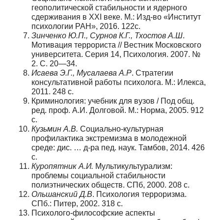
геополитической стабильности и ядерного
сдерживания в ХХI веке. М.: Изд-во «Институт
психологии РАН», 2016. 122с.
Зинченко Ю.П., Сурнов К.Г., Тхостов А.Ш
.
Мотивация террориста // Вестник Московского
университета. Серия 14, Психология. 2007. №
2. С. 20—34.
Исаева Э.Г., Мусалаева А.Р
. Стратегии
консультативной работы психолога. М.: Илекса,
2011. 248 с.
Криминология: учебник для вузов / Под общ.
ред. проф. А.И. Долговой. М.: Норма, 2005. 912
с.
Кузьмин А.В.
Социально-культурная
профилактика экстремизма в молодежной
среде: дис. … д-ра пед. наук. Тамбов, 2014. 426
с.
Куропятник А.И.
Мультикультурализм:
проблемы социальной стабильности
полиэтнических обществ. СПб, 2000. 208 с.
Ольшанский Д.В
. Психология терроризма.
СПб.: Питер, 2002. 318 с.
Психолого-философские аспекты