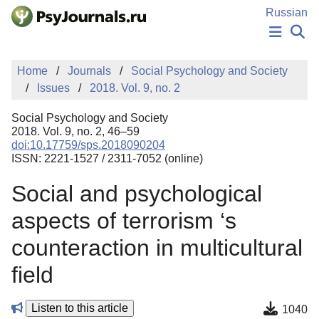
Skip to Main Content
Russian
NEWS
Home
Journals
Social Psychology and Society
PUBLICATIONS
Issues
2018. Vol. 9, no. 2
AUTHORS
MANUSCRIPT SUBMISSION
Social Psychology and Society
EDITOR'S CHOICE
2018. Vol. 9, no. 2, 46–59
doi:10.17759/sps.2018090204
Sign Up
Log In
ISSN: 2221-1527 / 2311-7052 (online)
Social and psychological
aspects of terrorism ‘s
counteraction in multicultural
field
Listen to this article
1040