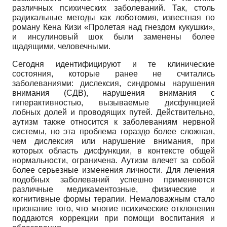
различных психических заболеваний. Так, столь
радикальные методы как лобото­мия, известная по
роману Кена Кизи «Пролетая над гнездом кукушки»,
и ин­сулиновый шок были заменены более
щадящими, человечными.
Сегодня идентифицируют и те клинические
состояния, которые ранее не считались
заболеваниями: дислексия, синдромы нарушения
внимания (СДВ), нарушения внимания с
гиперактивностью, вызываемые дисфункцией
лобных долей и проводящих путей. Действительно,
аутизм также относится к заболеваниям нервной
системы, но эта проблема гораздо более сложная,
чем дислексия или нарушение внимания, при
которых область дисфункции, в контексте общей
нормальности, ограничена. Аутизм влечет за собой
более серьезные изменения личности. Для лечения
подобных заболеваний успешно применяются
различные медикаментозные, физические и
когнитивные формы терапии. Немаловажным стало
признание того, что многие психические отклонения
поддаются коррекции при помощи воспитания и