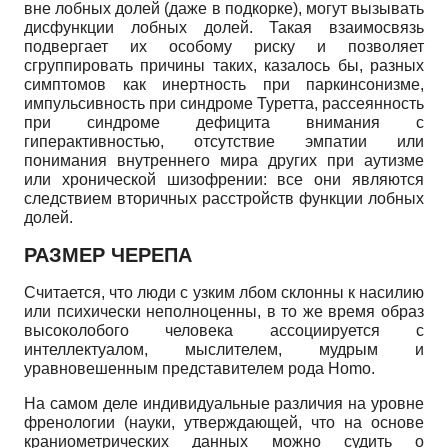
вне лобных долей (даже в подкорке), могут вызывать
дисфункции лобных долей. Такая взаимосвязь
подвергает их особому риску и позволяет
сгруппировать причины таких, казалось бы, разных
симптомов как инертность при паркинсонизме,
импульсивность при синдроме Туретта, рассеянность
при синдроме дефицита внимания с
гиперактивностью, отсутствие эмпатии или
понимания внутреннего мира других при аутизме
или хронической шизофрении: все они являются
следствием вторичных расстройств функции лобных
долей.
РАЗМЕР ЧЕРЕПА
Считается, что люди с узким лбом склонны к насилию
или психически неполноценны, в то же время образ
высоколобого человека ассоциируется с
интеллектуалом, мыслителем, мудрым и
уравновешенным представителем рода
Homo
.
На самом деле индивидуальные различия на уровне
френологии (науки, утверждающей, что на основе
краниометрических данных можно судить о