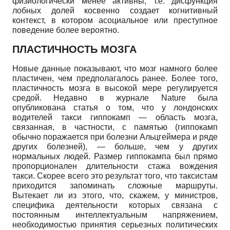
физиологически менее активны, т.е. дисфункция
лобных долей косвенно создает когнитивный
контекст, в котором асоциальное или преступное
поведение более вероятно.
ПЛАСТИЧНОСТЬ МОЗГА
Новые данные показывают, что мозг намного более
пластичен, чем предполагалось ранее. Более того,
пластичность мозга в высокой мере регулируется
средой. Недавно в журнале
Nature
была
опубликована статья о том, что у лондонских
водителей такси гиппокамп — область мозга,
связанная, в частности, с памятью (гиппокамп
обычно поражается при болезни Альцгеймера и ряде
других болезней), — больше, чем у других
нормальных людей. Размер гиппокампа был прямо
пропорционален длительности стажа вождения
такси. Скорее всего это результат того, что таксистам
приходится запоминать сложные маршруты.
Вытекает ли из этого, что, скажем, у министров,
специфика деятельности которых связана с
постоянным интеллектуальным напряжением,
необходимостью принятия серьезных политических