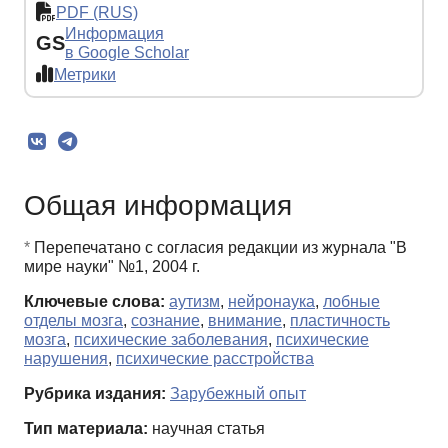
PDF (RUS)
Информация
GS
в Google Scholar
Метрики
Общая информация
*
Перепечатано с согласия редакции из журнала "В
мире науки" №1, 2004 г.
Ключевые слова:
аутизм
,
нейронаука
,
лобные
отделы мозга
,
сознание
,
внимание
,
пластичность
мозга
,
психические заболевания
,
психические
нарушения
,
психические расстройства
Рубрика издания:
Зарубежный опыт
Тип материала:
научная статья