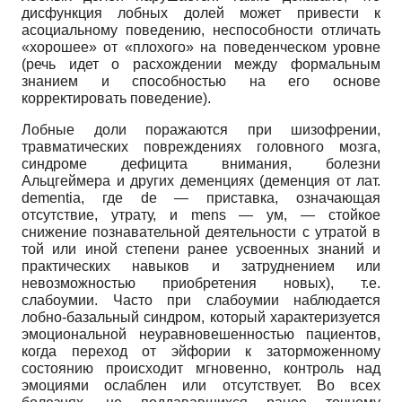
дисфункция лобных долей может привести к
асоциальному поведению, неспособности отличать
«хорошее» от «плохого» на поведенческом уровне
(речь идет о расхождении между формальным
знанием и способностью на его основе
корректировать поведение).
Лобные доли поражаются при шизофрении,
травматических повреждениях головного мозга,
синдроме дефицита внимания, болезни
Альцгеймера и других деменциях (деменция от лат.
demen
tia
, где
de
— приставка, означающая
отсутствие, утрату, и
mens
— ум, — стойкое
снижение познавательной деятельности с утратой в
той или иной степени ранее усвоенных знаний и
практических навыков и затруднением или
невозможностью приобретения новых), т.е.
слабоумии. Часто при слабоумии наблюдается
лобно-базальный синдром, который характеризуется
эмоциональной неуравновешенностью пациентов,
когда переход от эйфории к заторможенному
состоянию происходит мгновенно, контроль над
эмоциями ослаблен или отсутствует. Во всех