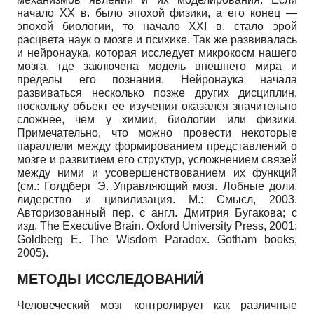
начало XX в. было эпохой физики, а его конец —
эпохой биологии, то начало XXI в. стало эрой
расцвета наук о мозге и психике. Так же развивалась
и нейронаука, которая исследует микрокосм нашего
мозга, где заключена модель внешнего мира и
пределы его познания. Нейронаука начала
развиваться несколько позже других дисциплин,
поскольку объект ее изучения оказался значительно
сложнее, чем у химии, биологии или физики.
Примечательно, что можно провести некоторые
параллели между формированием представлений о
мозге и развитием его структур, усложнением связей
между ними и усовершенствованием их функций
(см.: Голдберг Э. Управляющий мозг. Лобные доли,
лидерство и цивилизация. М.: Смысл, 2003.
Авторизованный пер. с англ. Дмитрия Бугакова; с
изд.
The Executive Brain. Oxford University Press, 2001;
Goldberg E. The Wisdom Paradox. Gotham books,
2005).
МЕТОДЫ ИССЛЕДОВАНИЙ
Человеческий мозг контролирует как различные