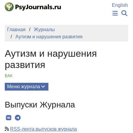
Перейти к основному содержанию
English
НОВОСТИ
Главная
Журналы
ИЗДАНИЯ
Аутизм и нарушения развития
АВТОРЫ
ПОДАТЬ РУКОПИСЬ
Аутизм и нарушения
БАЗА ЗНАНИЙ
КЛЮЧЕВЫЕ СЛОВА
развития
Регистрация
Вход
ВАК
Меню журнала
Выпуски
Выпуски Журнала
О Журнале
Миссия
RSS-лента выпусков журнала
Редколлегия