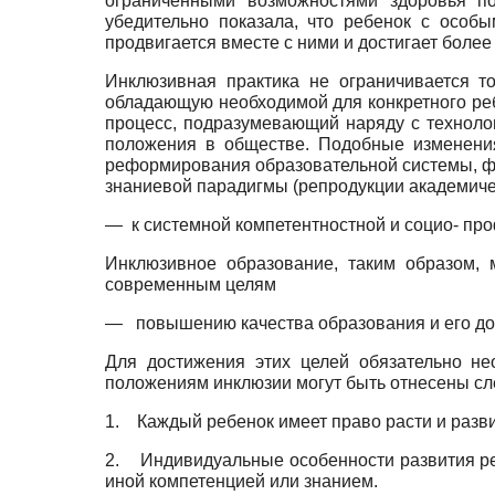
ограниченными возможностями здоровья по
убедительно показала, что ребенок с особ
продвигается вместе с ними и достигает более
Инклюзивная практика не ограничивается т
обладающую необходимой для конкретного ребе
процесс, подразумевающий наряду с техноло
положения в обществе. Подобные изменения
реформирования образовательной системы, фак
знаниевой парадигмы (репродукции академиче
—
к системной компетентностной и социо- пр
Инклюзивное образование, таким образом, 
современным целям
—
повышению качества образования и его до
Для достижения этих целей обязательно н
положениям инклюзии могут быть отнесены с
1.
Каждый ребенок имеет право расти и разви
2.
Индивидуальные особенности развития реб
иной компетенцией или знанием.