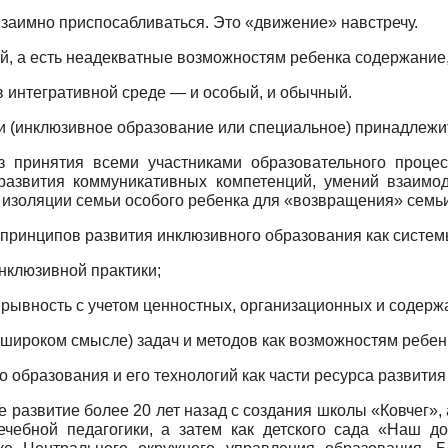
заимно приспосабливаться. Это «движение» навстречу.
й, а есть неадекватные возможностям ребенка содержание,
 интегративной среде — и особый, и обычный.
и (инклюзивное образование или специальное) принадлежи
 принятия всеми участниками образовательного проце
 развития коммуникативных компетенций, умений взаимод
 изоляции семьи особого ребенка для «возвращения» семьи
ринципов развития инклюзивно­го образования как систем
нклюзивной практики;
рывность с учетом ценностных, организационных и содерж
широком смысле) задач и методов как возможностям ребенка
образования и его технологий как части ресурса развития 
 развитие более 20 лет назад с создания школы «Ковчег», 
ечебной педагогики, а затем как детского сада «Наш 