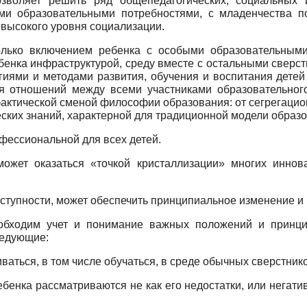
зволяет решить ряд общепедагогических, социальных и
ыми образовательными потребностями, с младенчества п
 высокого уровня социализации.
олько включением ребенка с особыми образовательными
нка инфраструктурой, среду вместе с остальными сверстн
гиями и методами развития, обучения и воспитания детей
 отношений между всеми участниками образовательного
тической сменой философии образования: от сегрегационн
ских знаний, характерной для традиционной модели образо
офессиональной для всех детей.
может оказаться «точкой кристаллизации» многих иннов
ступности, может обеспечить принципиальное изменение и
еобходим учет и понимание важных положений и принци
ледующие:
ваться, в том числе обучаться, в среде обычных сверстник
енка рассматриваются не как его недостатки, или негатив