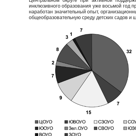
Центральном округе при активной поддерж
инклюзивного образования уже восьмой год п
наработан значительный опыт, организационн
общеобразовательную среду детских садов и ш