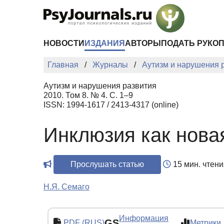
Перейти к основному содержанию
НОВОСТИ
ИЗДАНИЯ
АВТОРЫ
ПОДАТЬ РУКО
Главная
Журналы
Аутизм и нарушения 
Аутизм и нарушения развития
2010. Том 8. № 4. С. 1–9
ISSN: 1994-1617 / 2413-4317 (online)
Инклюзия как нова
Прослушать статью
15 мин. чтени
Н.Я. Семаго
Информация
GS
PDF (RUS)
Метрики