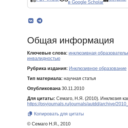
в Google Scholar
Общая информация
Ключевые слова:
инклюзивная образователь
инвалидностью
Рубрика издания:
Инклюзивное образование
Тип материала:
научная статья
Опубликована
30.11.2010
Для цитаты:
Семаго, Н.Я. (2010). Инклюзия к
https://psyjournals.ru/journals/autdd/archive/20
Копировать для цитаты
© Семаго Н.Я., 2010