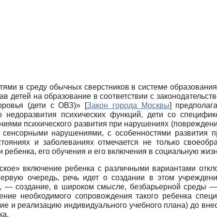
тями в среду обычных сверстников в системе образовани
ав детей на образование в соответствии с законодательст
доровья (дети с ОВЗ)»
[
Закон города Москвы
]
предполага
о недоразвития психических функций, дети со специфик
ниями психического развития при нарушениях (повреждени
с сенсорными нарушениями, с особенностями развития 
тояниях и заболеваниях отмечается не только своеобра
 ребенка, его обучения и его включения в социальную жиз
еское» включение ребенка с различными вариантами откл
ервую очередь, речь идет о создании в этом учреждени
а, — создание, в широком смысле, безбарьерной среды —
ение необходимого сопровождения такого ребенка специа
ние и реализацию индивидуального учебного плана) до вне
ка.