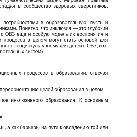
 гуманистических задач. Мировая практика
опадая в сообщество здоровых сверстников,
 потребностями в образовательную, пусть и
иками. Понятно, что инклю­зия — это глубокий
 с ОВЗ еще и особую модель их восприятия и
 процесса в целом могут стать основой для
ого к социокультурному для детей с ОВЗ, и от
вательных систем)
ационных процессов в образовании, отвечая
 переориентацию целей образования в целом.
пов инклюзивного образования. К основным
ов.
ы, а как барьеры на пути к овладению той или