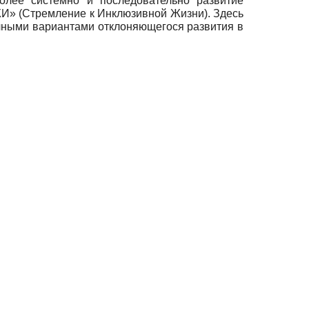
олее системно и последовательно развитие
ЖИ» (Стремление к Инклюзивной Жизни). Здесь
ичными вариантами отклоняющегося развития в