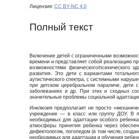
Лицензия:
CC BY-NC 4.0
Полный текст
Включение детей с ограниченными возможнос
времени и представляет собой реализацию пр
возможностями физического/психического з
развития. Это дети с вариантами тотальног
аутистического спектра, с системными наруше
при детском церебральном параличе, дети 
заболеваниях и др. При этих и сходных сос
значительные проблемы социальной адаптации
Инклюзия предполагает не просто «механич
учреждение — в класс или группу ДОУ. В п
необходимых для адаптации особого ребенк
атмосферы принятия ребенка через обеспеч
дефектологом, логопедом (в том числе, созда
необходимых для адаптации и обучения ребен