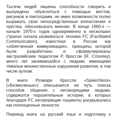
Тысячи людей лишены способности говорить и
вынуждены объясняться с помощью жестов,
рисунков и пиктограмм, не имея возможности полно
выражать свои непосредственные впечатления и
чувства, обосновывать мнение. В конце 1960-х —
начале 1970-х годов одновременно в нескольких
странах начала развиваться техника
FC
(
Facilitated
Communication
), известная в России как
«облегченная коммуникация», принципы которой
были разработаны и сформулированы
австралийским педагогом Р. Кроссли (
R
.
Crossley
),
много лет занимавшейся с людьми, имеющими
тяжелые множественные нарушения развития, в том
числе аутизм.
В книге Розмари Кроссли «
Speechless
»
(«Безмолвные») описывается ее путь поиска
способов общения с неговорящими людьми,
содержатся поразительные истории, в которых
благодаря
FC
неговорящие пациенты раскрывались
как полноценные личности.
Перевод книги на русский язык и подготовку к