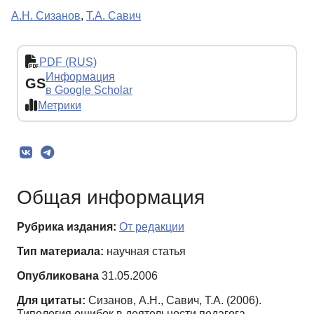
А.Н. Сизанов
,
Т.А. Савич
PDF (RUS)
Информация
GS
в Google Scholar
Метрики
Общая информация
Рубрика издания:
От редакции
Тип материала:
научная статья
Опубликована
31.05.2006
Для цитаты:
Сизанов, А.Н., Савич, Т.А. (2006).
Типология ошибок в деятельности педагога-