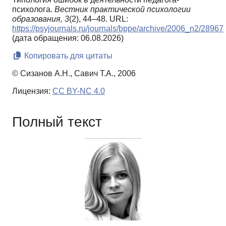
психолога.
Вестник практической психологии
образования,
3
(2), 44–48. URL:
https://psyjournals.ru/journals/bppe/archive/2006_n2/28967
(дата обращения: 06.08.2026)
Копировать для цитаты
© Сизанов А.Н., Савич Т.А., 2006
Лицензия:
CC BY-NC 4.0
Полный текст