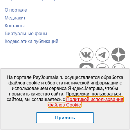
О портале
Медиакит
Контакты
Виртуальные фоны
Кодекс этики публикаций
На портале PsyJournals.ru осуществляется обработка
файлов cookie и сбор статистической информации с
Портал психологических изданий PsyJournals.ru, 2007–2026
использованием сервиса Яндекс.Метрика, чтобы
Правила использования материалов
повысить качество сайта. Продолжая пользоваться
Свидетельство регистрации СМИ
Эл № ФС77-66447 от 14 июля
сайтом, вы соглашаетесь с
Политикой использования
2016 г.
файлов Cookie
.
Издатель:
ФГБОУ ВО МГППУ
Принять
Репозиторий открытого доступа