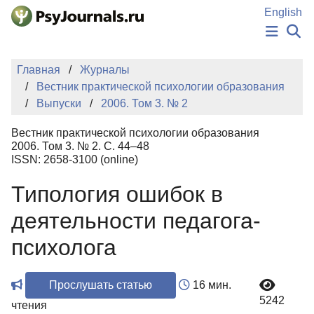
Перейти к основному содержанию
English
НОВОСТИ
Главная
Журналы
ИЗДАНИЯ
Вестник практической психологии образования
АВТОРЫ
Выпуски
2006. Том 3. № 2
ПОДАТЬ РУКОПИСЬ
БАЗА ЗНАНИЙ
Вестник практической психологии образования
КЛЮЧЕВЫЕ СЛОВА
2006. Том 3. № 2. С. 44–48
Регистрация
Вход
ISSN: 2658-3100 (online)
Типология ошибок в
деятельности педагога-
психолога
Прослушать статью
16 мин.
5242
чтения