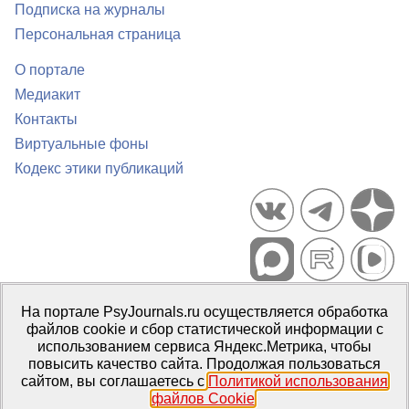
Подписка на журналы
Персональная страница
О портале
Медиакит
Контакты
Виртуальные фоны
Кодекс этики публикаций
Портал психологических изданий PsyJournals.ru, 2007–2026
На портале PsyJournals.ru осуществляется обработка
Правила использования материалов
файлов cookie и сбор статистической информации с
Свидетельство регистрации СМИ
Эл № ФС77-66447 от 14 июля
использованием сервиса Яндекс.Метрика, чтобы
2016 г.
повысить качество сайта. Продолжая пользоваться
сайтом, вы соглашаетесь с
Политикой использования
Издатель:
ФГБОУ ВО МГППУ
файлов Cookie
.