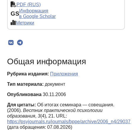
PDF (RUS)
Информация
GS
в Google Scholar
Метрики
Общая информация
Рубрика издания:
Приложения
Тип материала:
документ
Опубликована
30.11.2006
Для цитаты:
Об итогах семинара — совещания.
(2006).
Вестник практической психологии
образования,
3
(4), 21. URL:
https://psyjournals.ru/journals/bppe/archive/2006_n4/29037
(дата обращения: 07.08.2026)