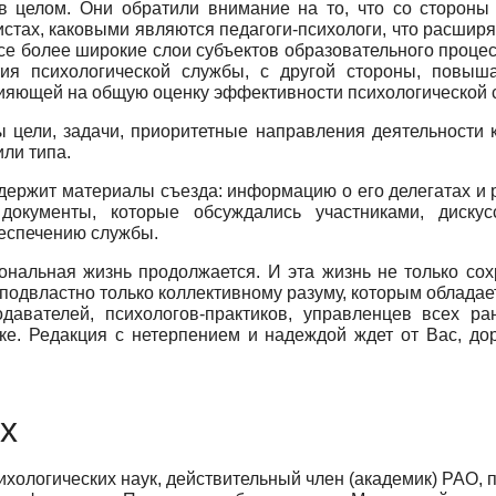
в целом. Они обратили внимание на то, что со стороны 
истах, каковыми являются педагоги-психологи, что расшир
се более широкие слои субъектов образовательного процесс
ия психологической службы, с другой стороны, повыша
влияющей на общую оценку эффективности психологической 
цели, задачи, приоритетные направления деятельности ка
ли типа.
держит материалы съезда: информацию о его делегатах и 
окументы, которые обсуждались участниками, дискусс
беспечению службы.
нальная жизнь продолжается. И эта жизнь не только сохр
подвластно только коллективному разуму, которым облада
подавателей, психологов-практиков, управленцев всех р
ке. Редакция с нетерпением и надеждой ждет от Вас, до
х
ихологических наук, действительный член (академик) РАО,