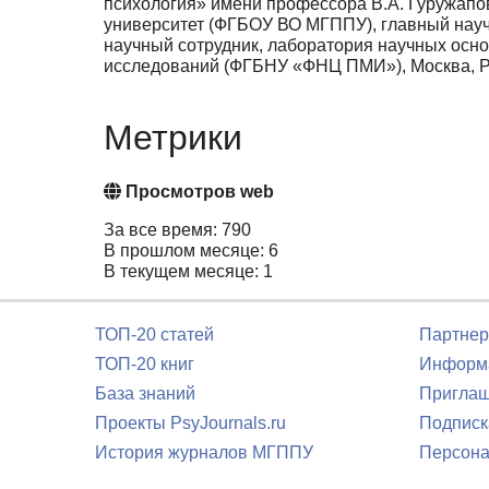
психология» имени профессора В.А. Гуружапо
университет (ФГБОУ ВО МГППУ), главный науч
научный сотрудник, лаборатория научных осн
исследований (ФГБНУ «ФНЦ ПМИ»), Москва, 
Метрики
Просмотров web
За все время: 790
В прошлом месяце: 6
В текущем месяце: 1
ТОП-20 статей
Партнер
ТОП-20 книг
Информа
База знаний
Приглаш
Проекты PsyJournals.ru
Подписк
История журналов МГППУ
Персона