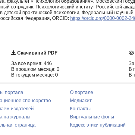
ва, факультет «Психология образования», Московский госу
ный сотрудник, Психологический институт Российской ака
ов детской практической психологии, Федеральный научный
Российская Федерация, ORCID:
https://orcid.org/0000-0002-2
Скачиваний PDF
За все время: 446
За
В прошлом месяце: 0
В 
В текущем месяце: 0
В 
ы портала
О портале
ционное спонсорство
Медиакит
аем издателей
Контакты
а на журналы
Виртуальные фоны
льная страница
Кодекс этики публикаций