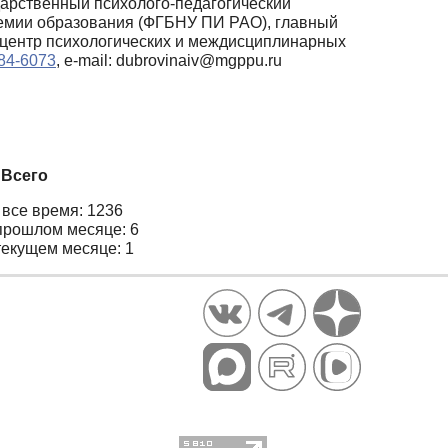
дарственный психолого-педагогический
демии образования (ФГБНУ ПИ РАО), главный
 центр психологических и междисциплинарных
484-6073
, e-mail: dubrovinaiv@mgppu.ru
Всего
 все время: 1236
прошлом месяце: 6
текущем месяце: 1