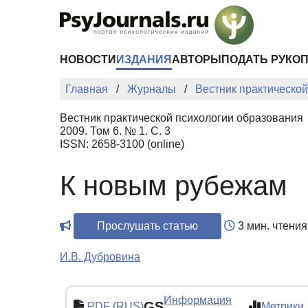
Перейти к основному содержанию
НОВОСТИ
ИЗДАНИЯ
АВТОРЫ
ПОДАТЬ РУКО
Главная
Журналы
Вестник практическо
Вестник практической психологии образования
2009. Том 6. № 1. С. 3
ISSN: 2658-3100 (online)
К новым рубежам
Прослушать статью
3 мин. чтения
И.В. Дубровина
Информация
GS
PDF (RUS)
Метрики