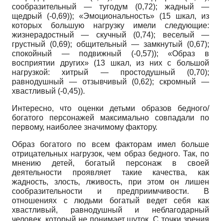
сообразительный — тугодум (0,72); жадный —
щедрый (-0,69)); «Эмоциональность» (15 шкал, из
которых большую нагрузку имели следующие:
жизнерадостный — скучный (0,74); веселый —
грустный (0,69); общительный — замкнутый (0,67);
спокойный — подвижный (-0,57)); «Образ в
восприятии других» (13 шкал, из них с большой
нагрузкой: хитрый — простодушный (0,70);
равнодушный — отзывчивый (0,62); скромный —
хвастливый (-0,45)).
Интересно, что оценки детьми образов бедного/
богатого персонажей максимально совпадали по
первому, наиболее значимому фактору.
Образ богатого по всем факторам имел больше
отрицательных нагрузок, чем образ бедного. Так, по
мнению детей, богатый персонаж в своей
деятельности проявляет такие качества, как
жадность, злость, лживость, при этом он лишен
сообразительности и предприимчивости. В
отношениях с людьми богатый ведет себя как
хвастливый, равнодушный и неблагодарный
человек, который не понимает шуток. С точки зрения