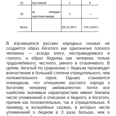
22
трусливый
1
5
не обладает
23
3
—
чувством юмора
Всего
116 (6,3%*)
276 (15%*)
В изучавшихся русских народных сказках не
создается образ богатого как однозначно плохого
человека — всегда злого, несправедливого и
глупого, а образ бедняка как человека только
трудолюбивого, честного, умного и отзывчивого. В
целом, богатый по сравнению с бедным производит
впечатление в большей степени отрицательного, чем
положительного героя. Однако становится
очевидным, что отношение русского народа к
богатому человеку амбивален­тно: почти все
наиболее значимые характеристики имеют близкое
число упоминаний в описании и бедного, и богатого,
причем как положительные, так и отрицательные. К
примеру, в волшебных сказках, в которых число
упоминаний о бедном в 3 раза больше, чем о