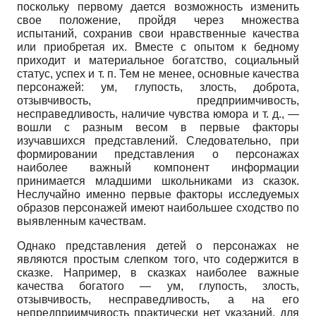
поскольку первому дается возможность изменить
свое положение, пройдя через множества
испытаний, сохранив свои нравственные качества
или приобретая их. Вместе с опытом к бедному
приходит и материальное богатство, социальный
статус, успех и т. п. Тем не менее, основные качества
персонажей: ум, глупость, злость, доброта,
отзывчивость, предприимчивость,
несправедливость, наличие чувства юмора и т. д., —
вошли с разным весом в первые факторы
изучавшихся представлений. Следовательно, при
формировании представления о персонажах
наиболее важный компонент информации
принимается младшими школьниками из сказок.
Неслучайно именно первые факторы исследуемых
образов персонажей имеют наибольшее сходство по
выявленным качествам.
Однако представления детей о персонажах не
являются простым слепком того, что содержится в
сказке. Например, в сказках наиболее важные
качества богатого — ум, глупость, злость,
отзывчивость, несправедливость, а на его
непредприимчивость практически нет указаний, для