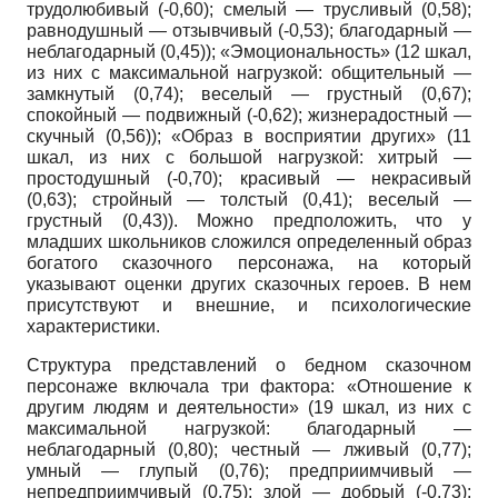
трудолюбивый (-0,60); смелый — трусливый (0,58);
равнодушный — отзывчивый (-0,53); благодарный —
неблагодарный (0,45)); «Эмоциональность» (12 шкал,
из них с максимальной нагрузкой: общительный —
замкнутый (0,74); веселый — грустный (0,67);
спокойный — подвижный (-0,62); жизнерадостный —
скучный (0,56)); «Образ в восприятии других» (11
шкал, из них с большой нагрузкой: хитрый —
простодушный (-0,70); красивый — некрасивый
(0,63); стройный — толстый (0,41); веселый —
грустный (0,43)). Можно предположить, что у
младших школьников сложился определенный образ
богатого сказочного персонажа, на который
указывают оценки других сказочных героев. В нем
присутствуют и внешние, и психологические
характеристики.
Структура представлений о бедном сказочном
персонаже включала три фактора: «Отношение к
другим людям и деятельности» (19 шкал, из них с
максимальной нагрузкой: благодарный —
неблагодарный (0,80); честный — лживый (0,77);
умный — глупый (0,76); предприимчивый —
непредприимчивый (0,75); злой — добрый (-0,73);