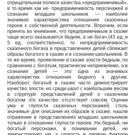
отрицательном полюсе качества «предприимчивый»,
в то время как не- предприимчивость персонажей в
сознании младших школьников — наиболее
значимая характеристика отношения сказочных
героев к собственной деятельности. Впрочем, если
принять во внимание, что предприимчивым в сказке
чаще всего оказывается бедняк, а не богач (43 ед. и
5 ед. соответственно), то непредприимчивость
сказочного богача в представлениях детей сближает
образы богатого в сказке и в сознании школьников. В
то же время, проявление в сказке злости бедным, по
сравнению с богатым, практически неприемлемо, а в
сознании детей — это одна из значимых
характеристик отношения бедного к другим.
Наоборот, богатый в сказке часто демонстрирует
качество злости, но среди шкал с наибольшим весом
в структуре представлений детей о сказочном
богатом это качество отсутствует совсем. Оценки
ума и глупости сказочных персонажей, столь
значимые для описания их образов в сказке, нашли
отражение в представлениях младших школьников
только в отношении глупости героев. Ни бедный, ни
богатый персонажи, в понимании детей, не
демонстрируют ум, а глупость в первом факторе