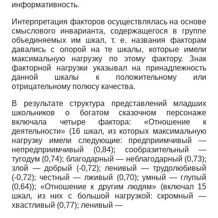
информативность.
Интерпретация факторов осуществлялась на основе
смыслового инварианта, содержащегося в группе
объединяемых им шкал, т. е. названия факторам
давались с опорой на те шкалы, которые имели
максимальную нагрузку по этому фактору. Знак
факторной нагрузки указывал на принадлежность
данной шкалы к положительному или
отрицательному полюсу качества.
В результате структура представлений младших
школьников о богатом сказочном персонаже
включала четыре фактора: «Отношение к
деятельности» (16 шкал, из которых максимальную
нагрузку имели следующие: предприимчивый —
непредприимчивый (0,84); сообразительный —
тугодум (0,74); благодарный — неблагодарный (0,73);
злой — добрый (-0,72); ленивый — трудолюбивый
(-0,72); честный — лживый (0,70); умный — глупый
(0,64)); «Отношение к другим людям» (включал 15
шкал, из них с большой нагрузкой: скромный —
хвастливый (0,77); ленивый —