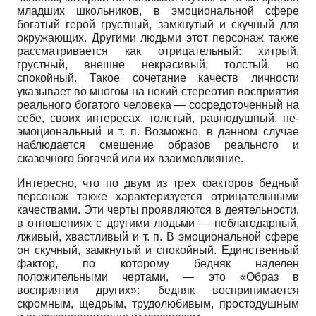
младших школьников, в эмоциональной сфере
богатый герой грустный, замкнутый и скучный для
окружающих. Другими людьми этот персонаж также
рассматривается как отрицательный: хитрый,
грустный, внешне некрасивый, толстый, но
спокойный. Такое сочетание качеств личности
указывает во многом на некий стереотип восприятия
реального богатого человека — сосредоточенный на
себе, своих интересах, толстый, равнодушный, не­
эмоциональный и т. п. Возможно, в данном случае
наблюдается смешение образов реального и
сказочного богачей или их взаимовлияние.
Интересно, что по двум из трех факторов бедный
персонаж также характеризуется отрицательными
качествами. Эти черты проявляются в деятельности,
в отношениях с другими людьми — неблагодарный,
лживый, хвастливый и т. п. В эмоциональной сфере
он скучный, замкнутый и спокойный. Единственный
фактор, по которому бедняк наделен
положительными чертами, — это «Образ в
восприятии других»: бедняк воспринимается
скромным, щедрым, трудолюбивым, простодушным