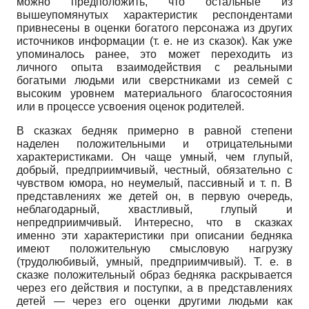
можно предположить, что остальные из
вышеупомянутых характеристик респондентами
привнесены в оценки богатого персонажа из других
источников информации (т. е. не из сказок). Как уже
упоминалось ранее, это может переходить из
личного опыта взаимодействия с реальными
богатыми людьми или сверстниками из семей с
высоким уровнем материального благосостояния
или в процессе усвоения оценок родителей.
В сказках бедняк примерно в равной степени
наделен положительными и отрицательными
характеристиками. Он чаще умный, чем глупый,
добрый, предприимчивый, честный, обязательно с
чувством юмора, но неумелый, пассивный и т. п. В
представлениях же детей он, в первую очередь,
неблагодарный, хвастливый, глупый и
непредприимчивый. Интересно, что в сказках
именно эти характеристики при описании бедняка
имеют положительную смысловую нагрузку
(трудолюбивый, умный, предприимчивый). Т. е. в
сказке положительный образ бедняка раскрывается
через его действия и поступки, а в представлениях
детей — через его оценки другими людьми как