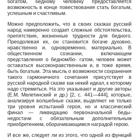
богатом, бедному человеку предоставляется
возможность в конце повествования стать богатым,
успешным и счастливым.
Можно предположить, что в своих сказках русский
народ намеренно создает сложные обстоятельства,
препятствия, жизненные трудности для бедного.
Преодолевая их, он становится богаче духовно,
нравственно и, одновременно, материально. В
общественном сознании, включающем
представления о бедном/бо- гатом, человек может
оставаться высоконравственным и, в тоже время,
быть богатым. Эта мысль о возможности сохранения
такого гармоничного сочетания присутствует в
русской народной сказке как некий идеал, к которому
надо стремиться. На это указывают и другие авторы
(Е.М. Мелетинский и др.) [2, с. 441—444], которые,
анализируя волшебные сказки, выделяют не только
три уровня испытаний героя, но и классический
финал — ликвидацию первоначальной беды-
недостачи с обязательным дополнительным
приобретением, оборачивающимся наградой герою.
И все же, следует ли из этого, что одной из функций