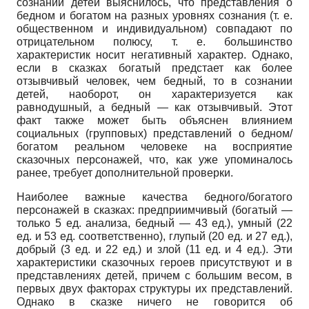
сознании детей выяснилось, что представления о
бедном и богатом на разных уровнях сознания (т. е.
общественном и индивидуальном) совпадают по
отрицательном полюсу, т. е. большинство
характеристик носит негативный характер. Однако,
если в сказках богатый предстает как более
отзывчивый человек, чем бедный, то в сознании
детей, наоборот, он характеризуется как
равнодушный, а бедный — как отзывчивый. Этот
факт также может быть объяснен влиянием
социальных (групповых) представлений о бедном/
богатом реальном человеке на восприятие
сказочных персонажей, что, как уже упоминалось
ранее, требует дополнительной проверки.
Наиболее важные качества бедного/богатого
персонажей в сказках: предприимчивый (богатый —
только 5 ед. анализа, бедный — 43 ед.), умный (22
ед. и 53 ед. соответственно), глупый (20 ед. и 27 ед.),
добрый (3 ед. и 22 ед.) и злой (11 ед. и 4 ед.). Эти
характеристики сказочных героев присутствуют и в
представлениях детей, причем с большим весом, в
первых двух факторах структуры их представлений.
Однако в сказке ничего не говорится об