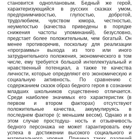
становится одноплановым. Бедный же герой,
характеризующийся в русских сказках умом,
предприимчивостью, глупостью, добротой,
трудолюбием, чувством юмора, честностью,
неумелостью (качества приведены в порядке
снижения частоты упоминаний), безусловно,
предстает более положительным, чем богатый. Он
менее противоречив, поскольку для реализации
«программы» выхода из того или иного
затруднительного положения, экономического в том
числе, ему требуется большой интеллектуальный и
нравственный потенциал, а также те качества
личности, которые определяют его экономическую и
социальную активность. По сравнению с
содержанием сказок образ бедного героя в сознании
младших школьников существенно отличается.
Среди наиболее значимых его характеристик (в
первом и втором факторах) отсутствуют
положительные качества, аккумулируясь в
последнем факторе (с меньшим весом). Однако и в
этом случае простодуш- ность и отзывчивость
бедного персонажа не может гарантировать ему
успеха в достижении высокого социального и
материального уровня. Причина таких различий