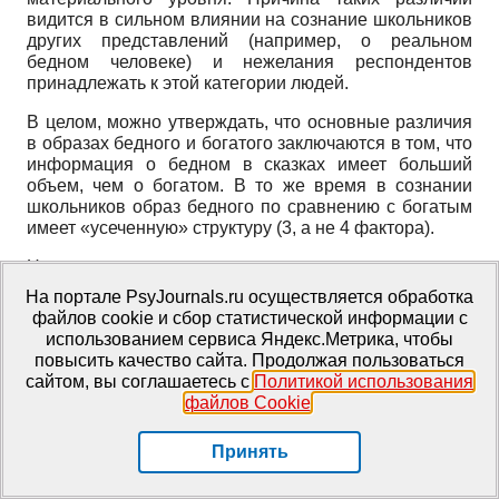
видится в сильном влиянии на сознание школьников
других представлений (например, о реальном
бедном человеке) и нежелания респондентов
принадлежать к этой категории людей.
В целом, можно утверждать, что основные различия
в образах бедного и богатого заключаются в том, что
информация о бедном в сказках имеет больший
объем, чем о богатом. В то же время в сознании
школьников образ бедного по сравнению с богатым
имеет «усеченную» структуру (3, а не 4 фактора).
Несмотря на выявленные различия, представляется
интересным рассмотреть процесс преобразования
На портале PsyJournals.ru осуществляется обработка
социальных представлений в контексте
файлов cookie и сбор статистической информации с
экономической социализации личности школьников,
использованием сервиса Яндекс.Метрика, чтобы
поскольку общественные представления
повысить качество сайта. Продолжая пользоваться
определяются нормами и ценностями социальной
сайтом, вы соглашаетесь с
Политикой использования
среды, соответствие которым и позволяет понять
файлов Cookie
.
уровень социализированности личности, в том числе
экономической. По результатам данного
Принять
исследования можно говорить о том, что дети, в
целом, усваивают наиболее значимые