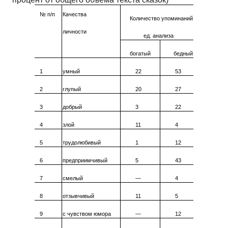
№ п/п
Качества
Количество упоминаний
личности
ед. анализа
богатый
бедный
1
умный
22
53
2
глупый
20
27
3
добрый
3
22
4
злой
11
4
5
трудолюбивый
1
12
6
предприимчивый
5
43
7
смелый
—
4
8
отзывчивый
11
5
9
с чувством юмора
—
12