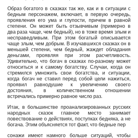
Образ богатого в сказках так же, как и в ситуации с
бедным персонажем, включает, в первую очередь,
проявления его ума и глупости, причем в равной
степени. Он может быть отзывчивым (примерно в
два раза чаще, чем бедный), но в тоже время злым и
несправедливым. При этом богатый описывается
чаще злым, чем добрым. В изучавшихся сказках он в
меньшей степени, чем бедный, жаждет обладания
деньгами, проявляя при этом расчетливость.
Удивительно, что богач в сказках по-разному может
относиться и к самому богатству. Случаи, когда он
стремился умножить свои богатства, и ситуации,
когда богач не ставил перед собой цели нажиться,
проявил равнодушие к увеличению своего
достояния, в количественном отношении
встречались примерно равное число раз.
Итак, в большинстве проанализированных русских
народных сказок главное место занимает
повествование о действиях, поступках бедняка, а не
богача. Этим объясняется тот факт, что бедные пер
сонажи имеют намного больше ситуаций, чтобы