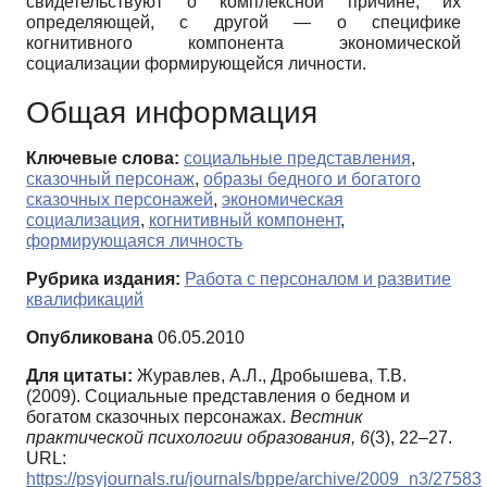
свидетельствуют о комплексной причине, их
определяющей, с другой — о специфике
когнитивного компонента экономической
социализации формирующейся личности.
Общая информация
Ключевые слова:
социальные представления
,
сказочный персонаж
,
образы бедного и богатого
сказочных персонажей
,
экономическая
социализация
,
когнитивный компонент
,
формирующаяся личность
Рубрика издания:
Работа с персоналом и развитие
квалификаций
Опубликована
06.05.2010
Для цитаты:
Журавлев, А.Л., Дробышева, Т.В.
(2009). Социальные представления о бедном и
богатом сказочных персонажах.
Вестник
практической психологии образования,
6
(3), 22–27.
URL:
https://psyjournals.ru/journals/bppe/archive/2009_n3/27583