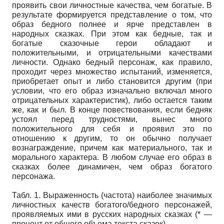
проявить свои личностные качества, чем богатые. В
результате формируется представление о том, что
образ бедного полнее и ярче представлен в
народных сказках. При этом как бедные, так и
богатые сказочные герои обладают и
положительными, и отрицательными качествами
личности. Однако бедный персонаж, как правило,
проходит через множество испытаний, изменяется,
приобретает опыт и либо становится другим (при
условии, что его образ изначально включал много
отрицательных характеристик), либо остается таким
же, как и был. В конце повествования, если бедняк
устоял перед трудностями, вынес много
положительного для себя и проявил это по
отношению к другим, то он обычно получает
вознаграждение, причем как материального, так и
морального характера. В любом случае его образ в
сказках более динамичен, чем образ богатого
персонажа.
Табл. 1. Выраженность (частота) наиболее значимых
личностных качеств богатого/бедного персонажей,
проявляемых ими в русских народных сказках (* —
процент от общего объема текста сказок)