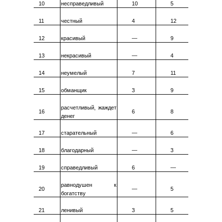
10
несправедливый
10
5
11
честный
4
12
12
красивый
—
9
13
некрасивый
—
4
14
неумелый
7
11
15
обманщик
3
9
расчетливый, жаждет
16
6
8
денег
17
старательный
—
6
18
благодарный
—
3
19
справедливый
6
—
равнодушен к
20
—
5
богатству
21
ленивый
3
5