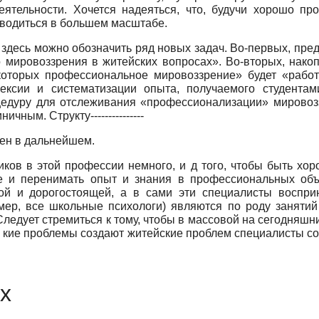
ятельности. Хочется надеяться, что, будучи хорошо про
оводиться в большем масштабе.
 здесь можно обозначить ряд новых задач. Во-первых, пре
мировоззрения в житейских вопросах». Во-вторых, накоп
оторых профессиональное мировоззрение» будет «работат
ексии и систематизации опыта, получаемого студентам
роцедуру для отслеживания «профессионализации» мировоз
ным. Структу---------------
зен в дальнейшем.
иков в этой профессии немного, и д того, чтобы быть хор
е и перенимать опыт и знания в профессиональных объ
кой и дорогостоящей, а в сами эти специалисты восприн
ер, все школьные психологи) являются по роду занятий
ледует стремиться к тому, чтобы в массовой на сегодняш
с кие проблемы создают житейские проблем специалисты сос
х