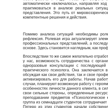
автоматически «включалось», направляя ход
практиковаться в анализе реальных ситу
представления. Это путь от мировоззренчес
компетентные решения и действия.
Помимо анализа ситуаций необходимы рол
рефлексия. Ролевая игра актуализирует элем
профессиональных представлений, а последую
основе. Здесь становится наглядным, как про
Впоследствии то же самое желательно отработа
у нас, возможность сотрудничества с орган
одноразовые консультации с последующей 
практического психолога. Она заключается 
обсуждая как свои действия, так и свое про
активизировать его для работы. Начав рабо
случаи, планируют возможную работу с героями
особенностях личности данного клиента, в сил
свои сильные стороны, определенные ресурс
преподавании предметов «Психологическое 
группа из семнадцати студентов сотрудничае
Пятеро из этих студентов начали собственн