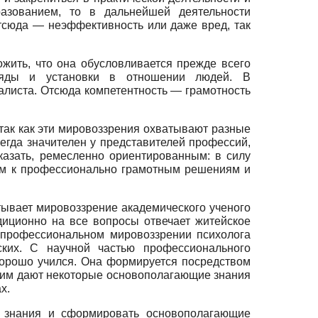
разованием, то в дальнейшей деятельности
Отсюда — неэффективность или даже вред, так
жить, что она обусловливается прежде всего
гляды и установки в отношении людей. В
алиста. Отсюда компетентность — грамотность
так как эти мировоззрения охватывают разные
егда значителен у представителей профессий,
азать, ремесленно ориентированным: в силу
ным к профессионально грамотным решениям и
тывает мировоззрение академического ученого
адиционно на все вопросы отвечает житейское
в профессиональном мировоззрении психолога
ких. С научной частью профессионального
 хорошо учился. Она формируется посредством
я, им дают некоторые основополагающие знания
х.
е знания и сформировать основополагающие