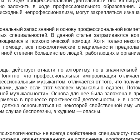
ты; в ходе профессиональной деятельности она «шлифует
о заложить в ходе профессионального образования. 
 исходный непрофессионализм, могут закрепляться изнач
иональный запас знаний и основу профессиональной компет
ых специальностей. В данной статье затрагиваются воп
дающимися в психологической помощи. Хотя только некото
й помощи, все психологические специальности предполаг
 иной степени большинство людей, работающих в организа
ощь, действует отчасти по алгоритму, но в значительной
Понятно, что профессиональная импровизация отличаетс
ссиональным музыкантом, отличается от того, что получит
ишами, даже если этот человек музыкально одарен. Пото
ной музыкальности». Основа для нее была заложена в про
рм­лена в процессе практической деятельности, и в нас
м должна основываться на некоторой свойственной ему «п
ем случае бесполезны, в худшем — опасны.
си­хологичность» не всегда свойственна специалисту- пси
зования, ориентированного на исполнение, дооформить­ся 