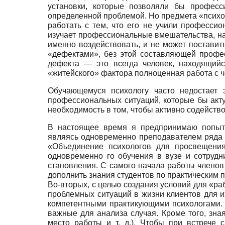
установки, которые позволяли бы професс
определенной проблемой. Но предмета «психол
работать с тем, что его не учили профессио
изучает профессиональные вмешательства, на
именно воздействовать, и не может поставит
«дефектами», без этой составляющей профес
дефекта — это всегда человек, находящийс
«житейского» фактора полноценная работа с че
Обучающемуся психологу часто недостает 
профессиональных ситуаций, которые бы акту
необходимость в том, чтобы активно содейст
В настоящее время я предпринимаю попытк
являясь одновременно преподавателем ряда 
«Объединение психологов для просвещения
одновременно го обучения в вузе и сотруд
становления. С самого начала работы членов
дополнить знания студентов по практическим 
Во-вторых, с целью создания условий для «р
проблемных ситуаций в жизни клиентов для и
компетентными практикующими психологами. Э
важные для анализа случая. Кроме того, зна
место работы и т. д.). Чтобы при встрече