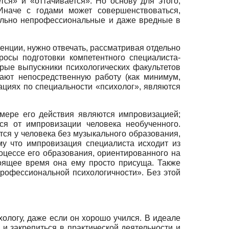
ся» и «оттачивается». Но основу для этого,
Иначе с годами может совершенствоваться,
ально непрофессиональные и даже вредные в
енции, нужно отвечать, рассматривая отдельно
росы подготовки компетентного специалиста-
рые выпускники психологических факультетов
ают непосредственную работу (как минимум,
циях по специальности «психолог», являются
 мере его действия являются импровизацией;
я от импровизации человека необу­ченного.
ся у человека без музыкального образования,
му что импровизация специалиста исходит из
цессе его образования, ориентированного на
тоящее время она ему просто присуща. Также
рофессиональной психологичности». Без этой
хологу, даже если он хорошо учился. В идеале
и закрепиться в практической деятельности и