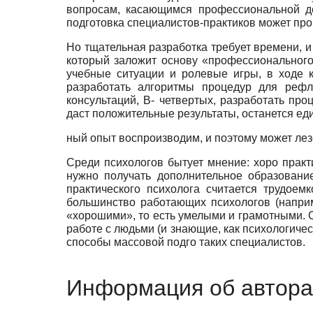
вопросам, касающимся профессиональной де
подготовка специалистов-практиков может пр
Но тщательная разработка требует времени, и
который заложит основу «профессионального 
учебные ситуации и ролевые игры, в ходе к
разработать алгоритмы процедур для рефл
консультаций, В- четвертых, разработать п
даст положительные результаты, останется единич
ный опыт воспроизводим, и поэтому может ле
Среди психологов бытует мнение: хоро практ
нужно получать дополнительное образовани
практического психолога считается трудоем
большинство работающих психологов (наприм
«хорошими», то есть умелыми и грамотными. С
работе с людьми (и знающие, как психологиче
способы массовой подго таких специалистов.
Информация об автора