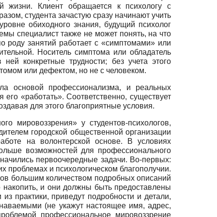
й жизни. Клиент обращается к психологу с
азом, студента зачастую сразу начинают учить
 уровне обиходного знания, будущий психолог
мы специалист также не может понять, на что
по роду занятий работает с «симптомами» или
ительной. Носитель симптома или обладатель
ней конкретные трудности; без учета этого
томом или дефектом, но не с человеком.
ала основой профессионализма, и реальных
 его «работать». Соответственно, существует
здавая для этого благоприятные условия.
о мировоззрения» у студентов-психологов,
дителем городской общественной организации
аботе на волонтерской основе. В условиях
больше возможностей для профессионального
значились первоочередные задачи. Во-первых:
их проблемах и психологическом благополучии.
нтов большим количеством подробных описаний
о накопить, и они должны быть предоставлены
из практики, приведут подробности и детали,
знаваемыми (не укажут настоящее имя, адрес,
 проблемой профессиональное мировоззрение