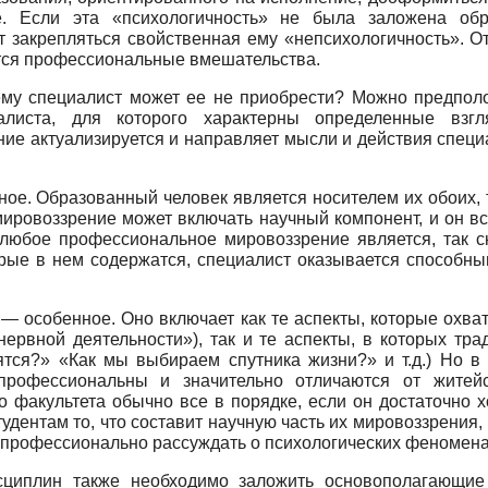
. Если эта «пси­хологичность» не была заложена об
т закрепляться свойственная ему «непсихологичность». 
ются профессиональные вмешательства.
чему специалист может ее не приобрести? Можно предполо
алиста, для которого характерны определенные вз
ие актуализируется и направляет мысли и действия специ
ое. Образованный человек является носителем их обоих, 
ировоззрение может включать научный компонент, и он вс
любое профессиональное мировоззрение является, так ск
оторые в нем содержатся, специалист оказывается способ
 особенное. Оно включает как те аспекты, которые охва
нервной деятельности»), так и те аспекты, в которых тр
ятся?» «Как мы выбираем спутника жизни?» и т.д.) Но 
профессиональны и значительно отличаются от житейс
о факультета обычно все в порядке, если он достаточно
удентам то, что составит научную часть их мировоззрени
 профессионально рассуждать о психологических феномена
исциплин также необходимо заложить основополагающи