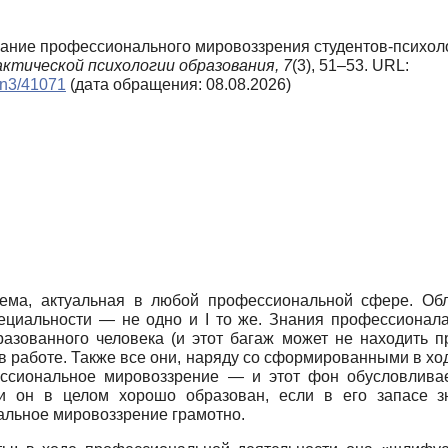
ование профессионального мировоззрения студентов-психол
ктической психологии образования,
7
(3), 51–53. URL:
0_n3/41071
(дата обращения: 08.08.2026)
тема, актуальная в любой профессиональной сфере. Об
пециальности — не одно и I то же. Знания профессионал
зованного человека (и этот багаж может не находить п
в работе. Также все они, наряду со сформированными в х
сиональное мировоззрение — и этот фон обусловливает
ли он в целом хорошо образован, если в его запасе 
альное мировоззрение грамотно.