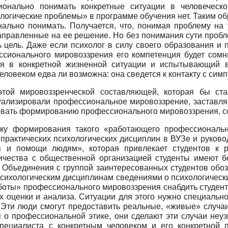
ионально понимать конкретные ситуации в человеческо
огические проблемы» в программе обучения нет. Таким обр
нально понимать. Получается, что, понимая проблему на
правленные на ее решение. Но без понимания сути пробле
ь цель. Даже если психолог в силу своего образования и 
сионального мировоззрения его компетенция будет сомн
я в конкретной жизненной ситуации и испытывающий в 
ловеком едва ли возможна: она сведется к контакту с симп
этой мировоззренческой составляющей, которая бы ст
ализировали профессиональное мировоззрение, заставляя
вовать формированию профессионального мировоззрения, со
у формирования такого «работающего профессиональног
практических психологических дисциплин в ВУЗе и руково
 и помощи людям», которая привлекает студентов к р
ничества с общественной организацией студенты имеют 
 Объединения с группой заинтересованных студентов обо
психологическим дисциплинам сведениями о психологическ
аботы» профессионального мировоззрения снабдить студе
х оценки и анализа. Ситуации для этого нужно специальн
ти люди смогут предоставить реальные, «живые» случаи 
я о профессиональной этике, они сделают эти случаи неу
 специалиста с конкретным человеком и его конкретной