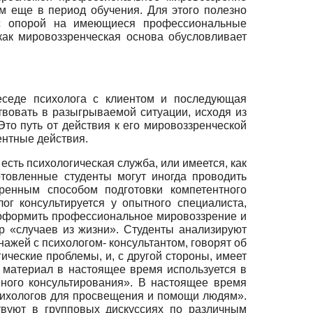
м еще в период обучения. Для этого полезно
 с опорой на имеющиеся профессиональные
как мировоззренческая основа обусловливает
седе психолога с клиентом и последующая
твовать в разыгрываемой ситуации, исходя из
то путь от действия к его мировоззренческой
ентные действия.
есть психологическая служба, или имеется, как
отовленные студенты могут иногда проводить
ренным способом подготовки компетентного
ог консультируется у опытного специалиста,
дооформить профессиональное мировоззрение и
р «случаев из жизни». Студенты анализируют
нажей с психологом- консультантом, говорят об
гические проблемы, и, с другой стороны, имеет
 материал в настоящее время используется в
ного консультирования». В настоящее время
психологов для просвещения и помощи людям».
ствуют в групповых дискуссиях по различным