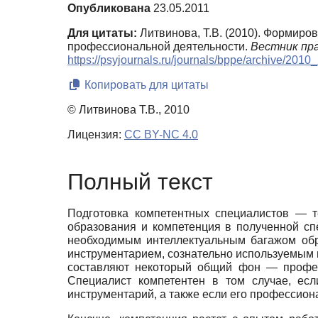
Опубликована
23.05.2011
Для цитаты:
Литвинова, Т.В. (2010). Формир
профессиональной деятельности.
Вестник пра
https://psyjournals.ru/journals/bppe/archive/201
Копировать для цитаты
© Литвинова Т.В., 2010
Лицензия:
CC BY-NC 4.0
Полный текст
Подготовка компетентных специалистов — 
образования и компетенция в полученной с
необходимым интеллектуальным багажом обра
инструментарием, сознательно используемым 
составляют некоторый общий фон — профес
Специалист компетентен в том случае, ес
инструментарий, а также если его профессион