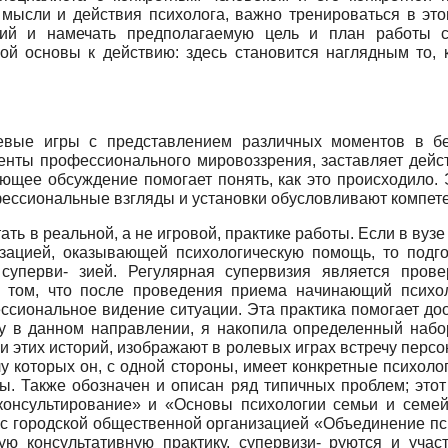
 мысли и действия психолога, важно тренироваться в это
аций и намечать предполагаемую цель и план работы
кой основы к действию: здесь становится наглядным то, 
евые игры с представлением различных моментов в бе
енты профессионального мировоззрения, заставляет дейс
щее обсуждение помогает понять, как это происходило. Э
фессиональные взгляды и установки обусловливают компет
ть в реальной, а не игровой, практике работы. Если в вузе 
изацией, оказывающей психологическую помощь, то подг
суперви- зией. Регулярная супервизия является прове
в том, что после проведения приема начинающий психол
фессиональное видение ситуации. Эта практика помогает 
ту в данном направлении, я накопила определенный набо
 этих историй, изображают в ролевых играх встречу персо
у которых он, с одной стороны, имеет конкретные психоло
ы. Также обозначен и описан ряд типичных проблем; этот
консультирование» и «Основы психологии семьи и семей
т с городской общественной организацией «Объединение 
ую консультативную практику, супервизи- руются и уча