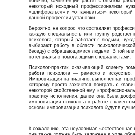
Конечно, компетенция растет с опытом рабо
некоторый исходный профессионализм нужн
«шлифоваться» и «оттачиваться» некоторый
данной профессии установки.
Вероятно, на вопрос, что составляет професс
каждую специальность или группу родственн
психолога, который работает с людьми, нуж
выбирают работу в области психологическо
беседу) с обращающимися людьми. В той или
потенциально помогающими специалистами.
Психолог-практик, оказывающий клиенту пом
работа психолога — ремесло и искусство. 
Импровизация на пианино, выполненная профе
которому просто захочется поиграть с клав
некоторой свойственной ему «профессиональ
практику исполнения, далее она была доофо
импровизация психолога в работе с клиенто
основы импровизации психолога будут в лучш
К сожалению, эта неуловимая «естественная п
она также должна быть заложена в ходе обра