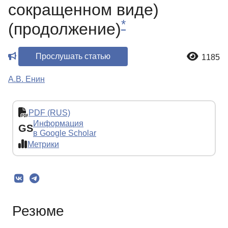
сокращенном виде)
*
(продолжение)
Прослушать статью
1185
А.В. Енин
PDF (RUS)
Информация
GS
в Google Scholar
Метрики
Резюме