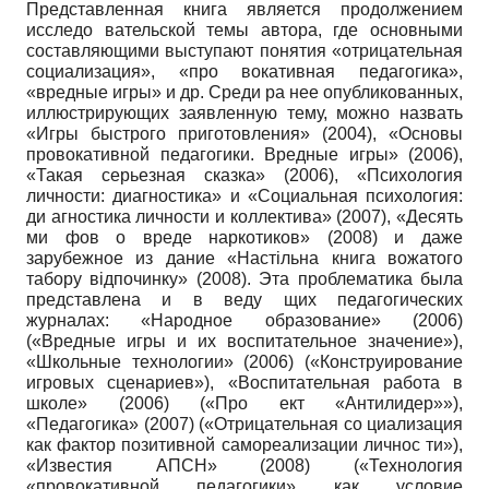
Представленная книга является продолжением
исследо вательской темы автора, где основными
составляющими выступают понятия «отрицательная
социализация», «про вокативная педагогика»,
«вредные игры» и др. Среди ра нее опубликованных,
иллюстрирующих заявленную тему, можно назвать
«Игры быстрого приготовления» (2004), «Основы
провокативной педагогики. Вредные игры» (2006),
«Такая серьезная сказка» (2006), «Психология
личности: диагностика» и «Социальная психология:
ди агностика личности и коллектива» (2007), «Десять
ми фов о вреде наркотиков» (2008) и даже
зарубежное из дание «Настiльна книга вожатого
табору вiдпочинку» (2008). Эта проблематика была
представлена и в веду щих педагогических
журналах: «Народное образование» (2006)
(«Вредные игры и их воспитательное значение»),
«Школьные технологии» (2006) («Конструирование
игровых сценариев»), «Воспитательная работа в
школе» (2006) («Про ект «Антилидер»»),
«Педагогика» (2007) («Отрицательная со циализация
как фактор позитивной самореализации личнос ти»),
«Известия АПСН» (2008) («Технология
«провокативной педагогики» как условие