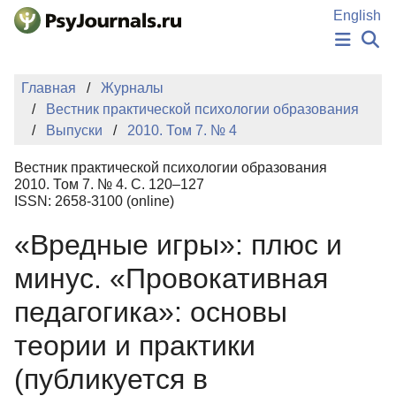
Перейти к основному содержанию
English
НОВОСТИ
Главная
Журналы
ИЗДАНИЯ
Вестник практической психологии образования
АВТОРЫ
Выпуски
2010. Том 7. № 4
ПОДАТЬ РУКОПИСЬ
БАЗА ЗНАНИЙ
Вестник практической психологии образования
КЛЮЧЕВЫЕ СЛОВА
2010. Том 7. № 4. С. 120–127
Регистрация
Вход
ISSN: 2658-3100 (online)
«Вредные игры»: плюс и
минус. «Провокативная
педагогика»: основы
теории и практики
(публикуется в