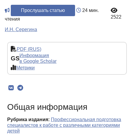
Прослушать статью
24 мин.
2522
чтения
И.Н. Серегина
PDF (RUS)
Информация
GS
в Google Scholar
Метрики
Общая информация
Рубрика издания:
Профессиональная подготовка
специалистов к работе с различными категориями
детей