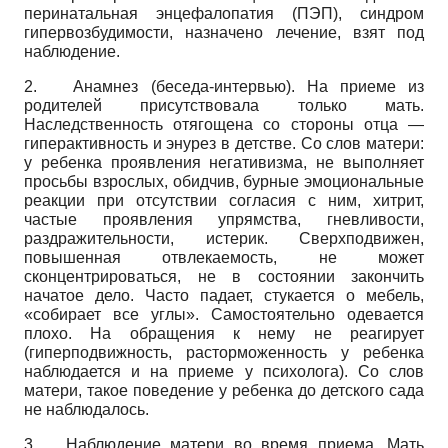
перинатальная энцефалопатия (ПЭП), синдром
гипервозбудимости, назначено лечение, взят под
наблюдение.
2.
Анамнез (беседа-интервью). На приеме из
родителей присутствовала только мать.
Наследственность отягощена со стороны отца —
гиперактивность и энурез в детстве. Со слов матери:
у ребенка проявления негативизма, не выполняет
просьбы взрослых, обидчив, бурные эмоциональные
реакции при отсутствии согласия с ним, хитрит,
частые проявления упрямства, гневливости,
раздражительности, истерик. Сверхподвижен,
повышенная отвлекаемость, не может
сконцентрироваться, не в состоянии закончить
начатое дело. Часто падает, стукается о мебель,
«собирает все углы». Самостоятельно одевается
плохо. На обращения к нему не реагирует
(гиперподвиж­ность, расторможенность у ребенка
наблюдается и на приеме у психолога). Со слов
матери, такое поведение у ребенка до детского сада
не наблюдалось.
3.
Наблюдение матери во время приема. Мать