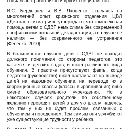
социальных работников и других специалистов.
И.С. Бердышев и В.В. Яковенко, ссылаясь на
многолетний опыт кризисного отделения ЦВЛ
«Детская психиатрия», утверждают, что комплексная
помощь детям с СДВГ немыслима без современной
профилактики школьной дезадаптации, а в случае ее
наличия — без современного ее устранения
[
Фесенко, 2010
]
.
В большинстве случаев дети с СДВГ не находят
должного понимания со стороны педагогов, это
касается и детских садов, и школ различного вида
обучения. В практике присутствуют факты, когда
педагоги (руководство) школ настаивают на выводе
детей на надомное обучение, на переводе их в
коррекционные классы (классы выравнивания) либо
смене образовательного учреждения. Но в
некоторых случаях родители по собственному
желанию переводят детей в другую школу, надеясь,
что там у них не будет проблем, связанных с
обучением и поведением. Тем самым они усугубляют
уже существующие трудности у ребенка.