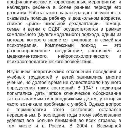
профилактические и коррекционные мероприятия и
наблюдать ребенка в более раннем периоде его
развития. Работа такого характера дает возможность
оказывать помощь ребенку в дошкольном возрасте,
снижая «риск» школьной де­задаптации. Помощь
семье и детям с СДВГ осуществляется в рамках
комплексного (мультимодального) подхода, одним из
методов которого является групповая и семейная
психотерапия. Комплексный подход — это
разнонаправленное воздействие, состоящее из
медикаментозного, нейропсихологического и
психолого­педагогического воздействия.
Изучением невротических отклонений поведения и
учебных трудностей у детей занимались многие
ученые, но долгое время не существовало научного
определения таких состояний. В 1947 г педиатры
попытались дать четкое клиническое обоснование
так называемым гиперподвижным детям, у которых
часто возникали проблемы с учебой. Однако вопрос
о терминологии этого состояния оставался
нерешенным. В последние годы этому заболеванию
уделяют все больше внимания во всех странах, в
том числе и в России. В 2004 г Всемирной