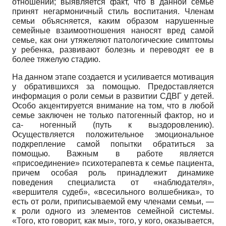
отношений; выявляется факт, что в данной семье
принят негармоничный стиль воспитания. Членам
семьи объясняется, каким образом нарушенные
семейные взаимоотношения наносят вред самой
семье, как они утяжеляют патологические симптомы
у ребенка, развивают болезнь и переводят ее в
более тяжелую стадию.
На данном этапе создается и усиливается мотивация
у обратившихся за помощью. Предоставляется
информация о роли семьи в развитии СДВГ у детей.
Особо акцентируется внимание на том, что в любой
семье заключен не только патогенный фактор, но и
са- ногенный (путь к выздоровлению).
Осуществляется положительное эмоциональное
подкрепление самой попытки обратиться за
помощью. Важным в работе является
«присоединение» психотерапевта к семье пациента,
причем особая роль принадлежит динамике
поведения специалиста от «наблюдателя»,
«вершителя судеб», «всесильного волшебника», то
есть от роли, приписываемой ему членами семьи, —
к роли одного из элементов семейной системы.
«Того, кто говорит, как мы», того, у кого, оказывается,