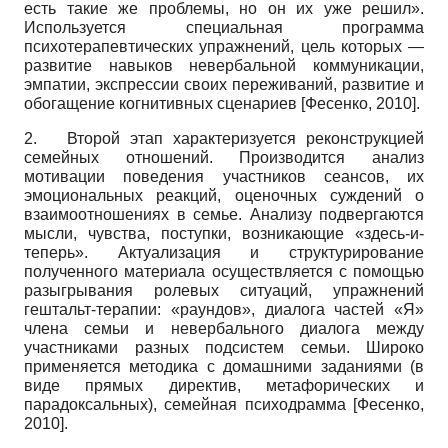
есть такие же проблемы, но он их уже решил».
Используется специальная программа
психотерапевтических упражнений, цель которых —
развитие навыков невербальной коммуникации,
эмпатии, экспрессии своих переживаний, развитие и
обогащение когнитивных сценариев
[
Фесенко, 2010
]
.
2.
Второй этап характеризуется реконструкцией
семейных отношений. Производится анализ
мотивации поведения участников сеансов, их
эмоциональных реакций, оценочных суждений о
взаимоотношениях в семье. Анализу подвергаются
мысли, чувства, поступки, возникающие «здесь-и-
теперь». Актуализация и структурирование
полученного материала осуществляется с помощью
разыгрывания ролевых ситуаций, упражнений
гештальт-терапии: «раундов», диалога частей «Я»
члена семьи и невербального диалога между
участниками разных подсистем семьи. Широко
применяется методика с домашними заданиями (в
виде прямых директив, метафорических и
парадоксальных), семейная психодрамма
[
Фесенко,
2010
]
.