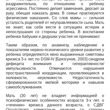
раздражительна, по отношению к ребенку
агрессивна. Постоянно делает замечания, дергает за
руку, обещая наказать дома. В семье практикуются
физические наказания. Со слов мамы — сильная
усталость родителей от неуправляемости сына. Мать
не знает, как себя вести в ситуациях истерик и
непослушания со стороны ребенка. В воспитании
ребенка бабушки и дедушки участия не принимают.
Таким образом, по анамнезу, наблюдению и
показателям нервно-психического уровня развития у
ребенка определяются явно выраженные симптомы
кризиса 3-х лет, по DSM-IV
[
Брязгунов, 2003
]
синдром
дефицита внимания и гиперактивности/
импульсивности. Отмечаются нарушения
пространственной координации, проявляющиеся в
неловкости, неуклюжести. Недостаточность
сформированности мелкой моторики и навыков
самообслуживания.
Мать (30 лет) не владеет информацией о
психофизических особенностях возраста 3-х лет, о
«течении» кризиса данного возраста, о СДВГ
Отсутствуют адекватные реакции со стороны