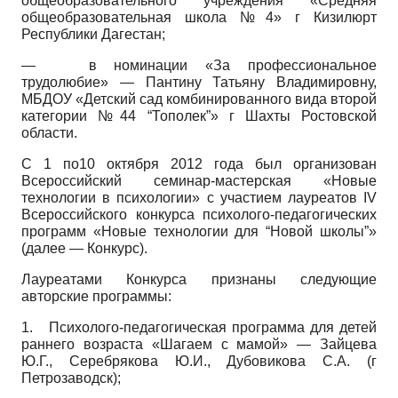
общеобразовательного учреждения «Средняя
общеобразовательная школа №4» г Кизилюрт
Республики Дагестан;
—
в номинации «За профессиональное
трудолюбие» — Пантину Татьяну Владимировну,
МБДОУ «Детский сад комбинированного вида второй
категории №44 “Тополек”» г Шахты Ростовской
области.
С 1 по10 октября 2012 года был организован
Всероссийский семинар-мастерская «Новые
технологии в психологии» с участием лауреатов IV
Всероссийского конкурса психолого-педагогических
программ «Новые технологии для “Новой школы”»
(далее — Конкурс).
Лауреатами Конкурса признаны следующие
авторские программы:
1.
Психолого-педагогическая программа для детей
раннего возраста «Шагаем с мамой» — Зайцева
Ю.Г., Серебрякова Ю.И., Дубовикова С.А. (г
Петрозаводск);