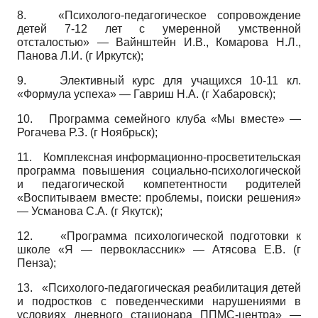
8.
«Психолого-педагогическое сопровождение
детей 7-12 лет с умеренной умственной
отсталостью» — Вайнштейн И.В., Комарова Н.Л.,
Панова Л.И. (г Иркутск);
9.
Элективный курс для учащихся 10-11 кл.
«Формула успеха» — Гавриш Н.А. (г Хабаровск);
10.
Программа семейного клуба «Мы вместе» —
Рогачева Р.З. (г Ноябрьск);
11.
Комплексная информационно-просветительская
программа повышения социально-психологической
и педагогической компетентности родителей
«Воспитываем вместе: проблемы, поиски решения»
— Усманова С.А. (г Якутск);
12.
«Программа психологической подготовки к
школе «Я — первоклассник» — Атясова Е.В. (г
Пенза);
13.
«Психолого-педагогическая реабилитация детей
и подростков с поведенческими нарушениями в
условиях дневного стационара ППМС-центра» —