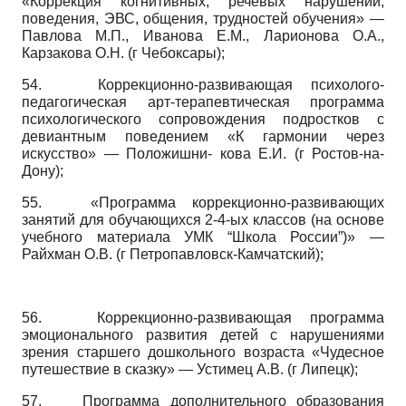
«Коррекция когнитивных, речевых нарушений,
поведения, ЭВС, общения, трудностей обучения» —
Павлова М.П., Иванова Е.М., Ларионова О.А.,
Карзакова О.Н. (г Чебоксары);
54.
Коррекционно-развивающая психолого-
педагогическая арт-терапевтическая программа
психологического сопровождения подростков с
девиантным поведением «К гармонии через
искусство» — Положишни- кова Е.И. (г Ростов-на-
Дону);
55.
«Программа коррекционно-развивающих
занятий для обучающихся 2-4-ых классов (на основе
учебного материала УМК “Школа России”)» —
Райхман О.В. (г Петропавловск-Камчатский);
56.
Коррекционно-развивающая программа
эмоционального развития детей с нарушениями
зрения старшего дошкольного возраста «Чудесное
путешествие в сказку» — Устимец А.В. (г Липецк);
57.
Программа дополнительного образования