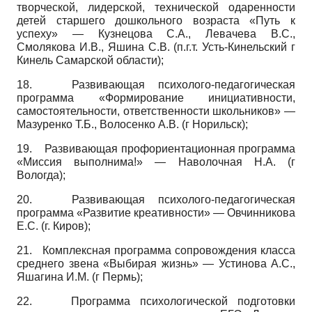
творческой, лидерской, технической одаренности
детей старшего дошкольного возраста «Путь к
успеху» — Кузнецова С.А., Левачева В.С.,
Смолякова И.В., Яшина С.В. (п.г.т. Усть-Кинельский г
Кинель Самарской области);
18.
Развивающая психолого-педагогическая
программа «Формирование инициативности,
самостоятельности, ответственности школьников» —
Мазуренко Т.Б., Волосенко А.В. (г Норильск);
19.
Развивающая профориентационная программа
«Миссия выполнима!» — Наволочная Н.А. (г
Вологда);
20.
Развивающая психолого-педагогическая
программа «Развитие креативности» — Овчинникова
Е.С. (г. Киров);
21.
Комплексная программа сопровождения класса
среднего звена «Выбирая жизнь» — Устинова А.С.,
Яшагина И.М. (г Пермь);
22.
Программа психологической подготовки