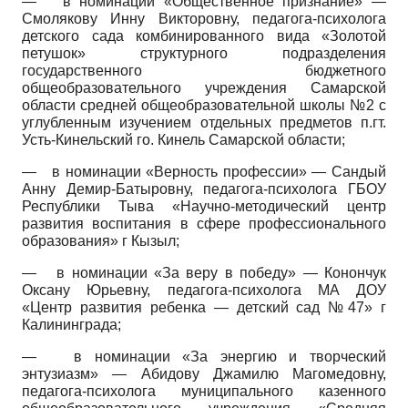
—
в номинации «Общественное признание» —
Смолякову Инну Викторовну, педагога-психолога
детского сада комбинированного вида «Золотой
петушок» структурного подразделения
государственного бюджетного
общеобразовательного учреждения Самарской
области средней общеобразовательной школы №2 с
углубленным изучением отдельных предметов п.гт.
Усть-Кинельский го. Кинель Самарской области;
—
в номинации «Верность профессии» — Сандый
Анну Демир-Батыровну, педагога-психолога ГБОУ
Республики Тыва «Научно-методический центр
развития воспитания в сфере профессионального
образования» г Кызыл;
—
в номинации «За веру в победу» — Конончук
Оксану Юрьевну, педагога-психолога МА ДОУ
«Центр развития ребенка — детский сад №47» г
Калининграда;
—
в номинации «За энергию и творческий
энтузиазм» — Абидову Джамилю Магомедовну,
педагога-психолога муниципального казенного