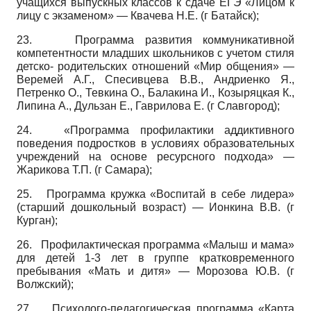
учащихся выпускных классов к сдаче ЕГЭ «Лицом к
лицу с экзаменом» — Квачева Н.Е. (г Батайск);
23.
Программа развития коммуникативной
компетентности младших школьников с учетом стиля
детско- родительских отношений «Мир общения» —
Веремей А.Г., Спесивцева В.В., Андриенко Я.,
Петренко О., Тевкина О., Балакина И., Козыряцкая К.,
Липина А., Дульзан Е., Гаврилова Е. (г Славгород);
24.
«Программа профилактики аддиктивного
поведения подростков в условиях образовательных
учреждений на основе ресурсного подхода» —
Жарикова Т.П. (г Самара);
25.
Программа кружка «Воспитай в себе лидера»
(старший дошкольный возраст) — Ионкина В.В. (г
Курган);
26.
Профилактическая программа «Малыш и мама»
для детей 1-3 лет в группе кратковременного
пребывания «Мать и дитя» — Морозова Ю.В. (г
Волжский);
27.
Психолого-педагогическая программа «Карта