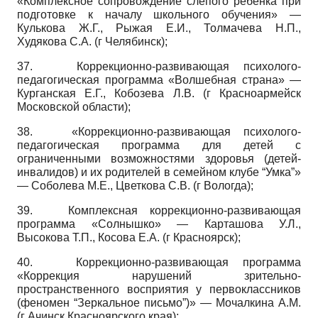
«Комплексное сопровождение слепого ребенка при
подготовке к началу школьного обучения» —
Кулькова Ж.Г., Рыжая Е.И., Толмачева Н.П.,
Худякова С.А. (г Челябинск);
37.
Коррекционно-развивающая психолого-
педагогическая программа «Волшебная страна» —
Курганская Е.Г., Кобозева Л.В. (г Красноармейск
Московской области);
38.
«Коррекционно-развивающая психолого-
педагогическая программа для детей с
ограниченными возможностями здоровья (детей-
инвалидов) и их родителей в семейном клубе “Умка”»
— Соболева М.Е., Цвет­кова С.В. (г Вологда);
39.
Комплексная коррекционно-развивающая
программа «Солнышко» — Карташова У.Л.,
Высокова Т.П., Косова Е.А. (г Красноярск);
40.
Коррекционно-развивающая программа
«Коррекция нарушений зрительно-
пространственного восприятия у первоклассников
(феномен “Зеркальное письмо”)» — Мочалкина А.М.
(г Ачинск Красноярского края);