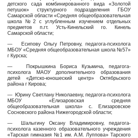
детского сада комбинированного вида «Золотой
петушок» структурного подразделения ГБОУ
Самарской области «Средняя общеобразовательная
школа №2 с углубленным изучением отдельных
предметов п.гт. Усть-Кинельский го. Кинель
Самарской области;
—
Есипову Ольгу Петровну, педагога-психолога
МБОУ «Средняя общеобразовательная школа №57»
г Курска;
—
Покрышкина Бориса Кузьмича, педагога-
психолога МАОУ дополнительного образования
детей «Детско-юношеский центр» Октябрьского
района г Кирова;
—
Юрину Светлану Николаевну, педагога-психолога
МБОУ «Елизаровская средняя
общеобразовательная школа» с. Елизаровское
Сосновского района Нижегородской области;
—
Шалыгину Оксану Владимировну, педагога-
психолога казенного образовательного учреждения
«Тарс­кая гимназия №1 им. А.М. Луппова» Тарского