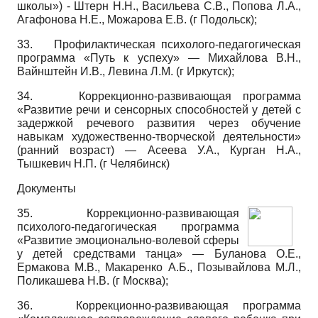
школы») - Штерн Н.Н., Васильева С.В., Попова Л.А.,
Агафонова Н.Е., Можарова Е.В. (г Подольск);
33.
Профилактическая психолого-педагогическая
программа «Путь к успеху» — Михайлова В.Н.,
Вайнш­тейн И.В., Левина Л.М. (г Иркутск);
34.
Коррекционно-развивающая программа
«Развитие речи и сенсорных способностей у детей с
задержкой речевого развития через обучение
навыкам художественно-творческой деятельности»
(ранний возраст) — Асе­ева У.А., Курган Н.А.,
Тышкевич Н.П. (г Челябинск)
Документы
35.
Коррекционно-развивающая
психолого-педагогическая программа
«Развитие эмоционально-волевой сферы
у детей средствами танца» — Буланова О.Е.,
Ермакова М.В., Макаренко А.Б., Позывайлова М.Л.,
Поликашева Н.В. (г Москва);
36.
Коррекционно-развивающая программа