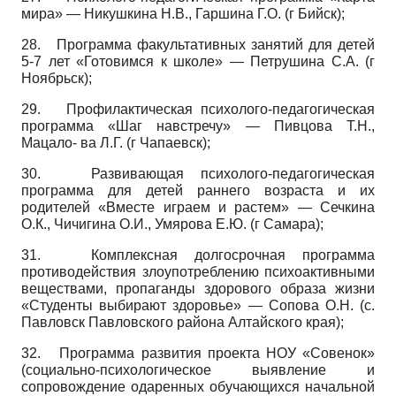
мира» — Никушкина Н.В., Гаршина Г.О. (г Бийск);
28.
Программа факультативных занятий для детей
5-7 лет «Готовимся к школе» — Петрушина С.А. (г
Ноябрьск);
29.
Профилактическая психолого-педагогическая
программа «Шаг навстречу» — Пивцова Т.Н.,
Мацало- ва Л.Г. (г Чапаевск);
30.
Развивающая психолого-педагогическая
программа для детей раннего возраста и их
родителей «Вместе играем и растем» — Сечкина
О.К., Чичигина О.И., Умярова Е.Ю. (г Самара);
31.
Комплексная долгосрочная программа
противодействия злоупотреблению психоактивными
веществами, пропаганды здорового образа жизни
«Студенты выбирают здоровье» — Сопова О.Н. (с.
Павловск Павловского района Алтайского края);
32.
Программа развития проекта НОУ «Совенок»
(социально-психологическое выявление и
сопровождение одаренных обучающихся начальной