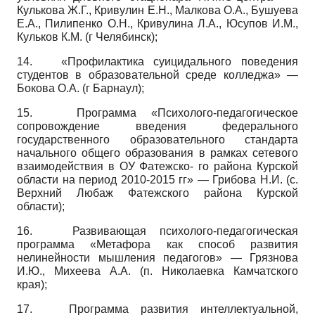
Кулькова Ж.Г., Кривулин Е.Н., Малкова О.А., Бушуева
Е.А., Пилипенко О.Н., Кривулина Л.А., Юсупов И.М.,
Кульков К.М. (г Челябинск);
14.
«Профилактика суицидального поведения
студентов в образовательной среде колледжа» —
Бокова О.А. (г Барнаул);
15.
Программа «Психолого-педагогическое
сопровождение введения федерального
государственного образовательного стандарта
начального общего образования в рамках сетевого
взаимодействия в ОУ Фатежско- го района Курской
области на период 2010-2015 гг» — Грибова Н.И. (с.
Верхний Любаж Фатежского района Курской
области);
16.
Развивающая психолого-педагогическая
программа «Метафора как способ развития
нелинейности мышления педагогов» — Грязнова
И.Ю., Михеева А.А. (п. Николаевка Камчатского
края);
17.
Программа развития интеллектуальной,