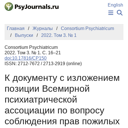
Перейти к основному содержанию
English
НОВОСТИ
Главная
Журналы
Consortium Psychiatricum
ИЗДАНИЯ
Выпуски
2022. Том 3. № 1
АВТОРЫ
ПОДАТЬ РУКОПИСЬ
Consortium Psychiatricum
БАЗА ЗНАНИЙ
2022. Том 3. № 1. С. 16–21
doi:10.17816/CP150
КЛЮЧЕВЫЕ СЛОВА
ISSN: 2712-7672 / 2713-2919 (online)
Регистрация
Вход
К документу с изложением
позиции Всемирной
психиатрической
ассоциации по вопросу
соблюдения прав пожилых