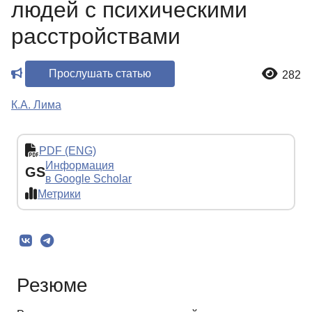
людей с психическими
расстройствами
Прослушать статью
282
К.А. Лима
PDF (ENG)
Информация
GS
в Google Scholar
Метрики
Резюме