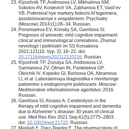
Klyushnik TP, Androsova LV, Mikhailova NM,
Sokolov AV, Kostevich VA, Zakharova ET, Vasil’ev
VB. Potentsial’nye markery bolezni Al’tsgeimera,
assotsiirovannye s vospaleniem. Psychiatry
(Moscow) 2014;(1):28–34. Russian.
Ponomareva EV, Krinsky SA, Gavrilova SI.
Prognosis of amnestic mild cognitive impairment:
clinical and immunological correlations. Zhurnal
nevrologii i psikhiatrii im SS Korsakova
2021;121(10. Vyp. 2): 16–22. doi:
10.17116/jnevro202112110216
. Russian.
Klyushnik TP, Zozulya SA, Androsova LV,
Sarmanova ZV, Otman IN, Panteleeva GP,
Oleichik IV, Kopeiko GI, Borisova OA, Abramova
LI, et al. Laboratornaya diagnostika v monitoringe
patsientov s endogennymi psikhozami. Moscow:
Meditsinskoe informatsionnoe agentstvo; 2016.
Russian.
Gavrilova SI, Alvarez A. Cerebrolysin in the
therapy of mild cognitive impairment and dementia
due to Alzheimer’s disease: 30 years of clinical
use. Med Res Rev 2021 Sep;41(5):2775–2803.
doi:
10.1002/med.21722
. Russian.
Masliah E, Diez-Tejedor E. The pharmacology of