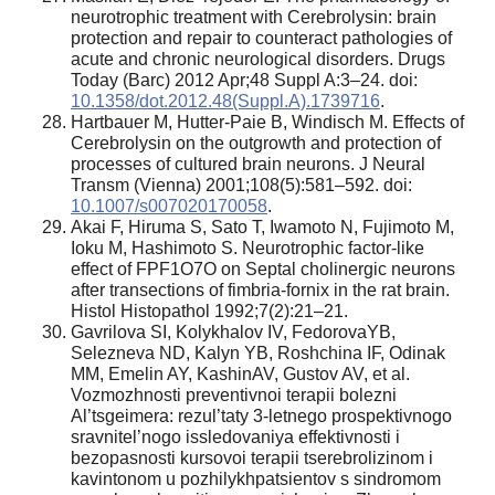
neurotrophic treatment with Cerebrolysin: brain
protection and repair to counteract pathologies of
acute and chronic neurological disorders. Drugs
Today (Barc) 2012 Apr;48 Suppl A:3–24. doi:
10.1358/dot.2012.48(Suppl.A).1739716
.
Hartbauer M, Hutter-Paie B, Windisch M. Effects of
Cerebrolysin on the outgrowth and protection of
processes of cultured brain neurons. J Neural
Transm (Vienna) 2001;108(5):581–592. doi:
10.1007/s007020170058
.
Akai F, Hiruma S, Sato T, Iwamoto N, Fujimoto M,
Ioku M, Hashimoto S. Neurotrophic factor-like
effect of FPF1O7O on Septal cholinergic neurons
after transections of fimbria-fornix in the rat brain.
Histol Histopathol 1992;7(2):21–21.
Gavrilova SI, Kolykhalov IV, FedorovaYB,
Selezneva ND, Kalyn YB, Roshchina IF, Odinak
MM, Emelin AY, KashinAV, Gustov AV, et al.
Vozmozhnosti preventivnoi terapii bolezni
Al’tsgeimera: rezul’taty 3-letnego prospektivnogo
sravnitel’nogo issledovaniya effektivnosti i
bezopasnosti kursovoi terapii tserebrolizinom i
kavintonom u pozhilykhpatsientov s sindromom