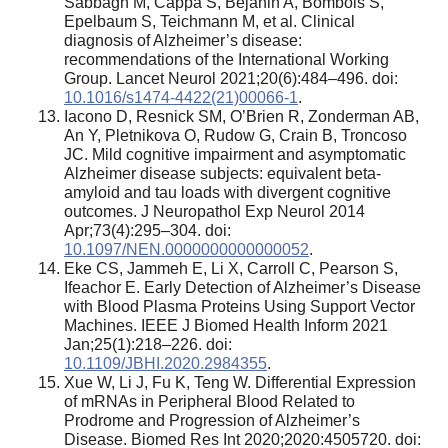
Sabbagh M, Cappa S, Bejanin A, Bombois S,
Epelbaum S, Teichmann M, et al. Clinical
diagnosis of Alzheimer’s disease:
recommendations of the International Working
Group. Lancet Neurol 2021;20(6):484–496. doi:
10.1016/s1474-4422(21)00066-1
.
Iacono D, Resnick SM, O’Brien R, Zonderman AB,
An Y, Pletnikova O, Rudow G, Crain B, Troncoso
JC. Mild cognitive impairment and asymptomatic
Alzheimer disease subjects: equivalent beta-
amyloid and tau loads with divergent cognitive
outcomes. J Neuropathol Exp Neurol 2014
Apr;73(4):295–304. doi:
10.1097/NEN.0000000000000052
.
Eke CS, Jammeh E, Li X, Carroll C, Pearson S,
Ifeachor E. Early Detection of Alzheimer’s Disease
with Blood Plasma Proteins Using Support Vector
Machines. IEEE J Biomed Health Inform 2021
Jan;25(1):218–226. doi:
10.1109/JBHI.2020.2984355
.
Xue W, Li J, Fu K, Teng W. Differential Expression
of mRNAs in Peripheral Blood Related to
Prodrome and Progression of Alzheimer’s
Disease. Biomed Res Int 2020;2020:4505720. doi: