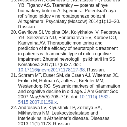
YB, Tiganov AS. Tseramidy — potentsial’nye
biomarkery bolezni Al’tsgeimera. Potentsial’naya
rol’ sfingolipidov v neiropatogeneze bolezni
Al’tsgeimera. Psychiatry (Moscow) 2014;(1):13–20.
Russian.
Gavrilova SI, Volpina OM, Kolykhalov IV, Fedorova
YB, Selezneva ND, Ponomareva EV, Koroev DO,
Kamynina AV. Therapeutic monitoring and
prediction of the efficacy of neurotrophic treatment
in patients with amnestic type of mild cognitive
impairment. Zhurnal nevrologii i psikhiatrii im SS
Korsakova 2017;117(8):27. doi:
10.17116/jnevro20171178127-38
. Russian.
Schram MT, Euser SM, de Craen AJ, Witteman JC,
Frolich M, Hofman A, Jolles J, Breteler MM,
Westendorp RG. Systemic markers of inflammation
and cognitive decline in old age. J Am Geriatr Soc
2007 May;55(5):708–716. doi:
10.1111/j.1532-
5415.2007.01159.x
.
Androsova LV, Klyushnik TP, Zozulya SA,
Mikhaylova NM. Leukocyteelastase and
interleukins in Alzheimer’s disease. Diseases
2013;11(1):1173. Russian.