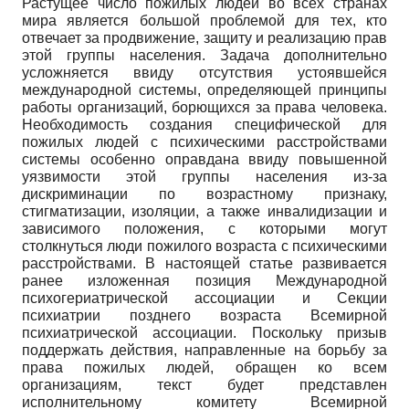
Растущее число пожилых людей во всех странах
мира является большой проблемой для тех, кто
отвечает за продвижение, защиту и реализацию прав
этой группы населения. Задача дополнительно
усложняется ввиду отсутствия устоявшейся
международной системы, определяющей принципы
работы организаций, борющихся за права человека.
Необходимость создания специфической для
пожилых людей с психическими расстройствами
системы особенно оправдана ввиду повышенной
уязвимости этой группы населения из-за
дискриминации по возрастному признаку,
стигматизации, изоляции, а также инвалидизации и
зависимого положения, с которыми могут
столкнуться люди пожилого возраста с психическими
расстройствами. В настоящей статье развивается
ранее изложенная позиция Международной
психогериатрической ассоциации и Секции
психиатрии позднего возраста Всемирной
психиатрической ассоциации. Поскольку призыв
поддержать действия, направленные на борьбу за
права пожилых людей, обращен ко всем
организациям, текст будет представлен
исполнительному комитету Всемирной