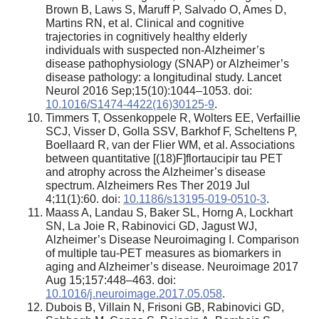
Brown B, Laws S, Maruff P, Salvado O, Ames D,
Martins RN, et al. Clinical and cognitive
trajectories in cognitively healthy elderly
individuals with suspected non-Alzheimer’s
disease pathophysiology (SNAP) or Alzheimer’s
disease pathology: a longitudinal study. Lancet
Neurol 2016 Sep;15(10):1044–1053. doi:
10.1016/S1474-4422(16)30125-9
.
Timmers T, Ossenkoppele R, Wolters EE, Verfaillie
SCJ, Visser D, Golla SSV, Barkhof F, Scheltens P,
Boellaard R, van der Flier WM, et al. Associations
between quantitative [(18)F]flortaucipir tau PET
and atrophy across the Alzheimer’s disease
spectrum. Alzheimers Res Ther 2019 Jul
4;11(1):60. doi:
10.1186/s13195-019-0510-3
.
Maass A, Landau S, Baker SL, Horng A, Lockhart
SN, La Joie R, Rabinovici GD, Jagust WJ,
Alzheimer’s Disease Neuroimaging I. Comparison
of multiple tau-PET measures as biomarkers in
aging and Alzheimer’s disease. Neuroimage 2017
Aug 15;157:448–463. doi:
10.1016/j.neuroimage.2017.05.058
.
Dubois B, Villain N, Frisoni GB, Rabinovici GD,