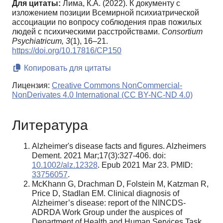
Для цитаты:
Лима, К.А. (2022). К документу с
изложением позиции Всемирной психиатрической
ассоциации по вопросу соблюдения прав пожилых
людей с психическими расстройствами.
Consortium
Psychiatricum,
3
(1), 16–21.
https://doi.org/10.17816/CP150
Копировать для цитаты
Лицензия:
Creative Commons NonCommercial-
NonDerivates 4.0 International (CC BY-NC-ND 4.0)
Литература
Alzheimer's disease facts and figures. Alzheimers
Dement. 2021 Mar;17(3):327-406. doi:
10.1002/alz.12328
. Epub 2021 Mar 23. PMID:
33756057
.
McKhann G, Drachman D, Folstein M, Katzman R,
Price D, Stadlan EM. Clinical diagnosis of
Alzheimer’s disease: report of the NINCDS-
ADRDA Work Group under the auspices of
Department of Health and Human Services Task