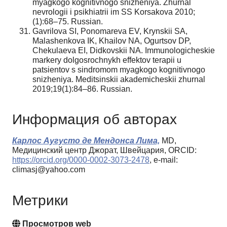
myagkogo kognitivnogo snizheniya. Zhurnal
nevrologii i psikhiatrii im SS Korsakova 2010;
(1):68–75. Russian.
Gavrilova SI, Ponomareva EV, Krynskii SA,
Malashenkova IK, Khailov NA, Ogurtsov DP,
Chekulaeva EI, Didkovskii NA. Immunologicheskie
markery dolgosrochnykh effektov terapii u
patsientov s sindromom myagkogo kognitivnogo
snizheniya. Meditsinskii akademicheskii zhurnal
2019;19(1):84–86. Russian.
Информация об авторах
Карлос Аугусто де Мендонса Лима,
MD,
Медицинский центр Джорат, Швейцария, ORCID:
https://orcid.org/0000-0002-3073-2478
, e-mail:
climasj@yahoo.com
Метрики
Просмотров web