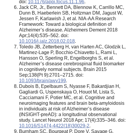
doi:
10.1176/appi.focus.11.1.96
.
Jack CR, Jr., Bennett DA, Blennow K, Carrillo MC,
Dunn B, Haeberlein SB, Holtzman DM, Jagust W,
Jessen F, Karlawish J, et al. NIA-AA Research
Framework: Toward a biological definition of
Alzheimer’s disease. Alzheimers Dement 2018
Apr;14(4):535–562. doi:
10.1016/j.jalz.2018.02.018
.
Toledo JB, Zetterberg H, van Harten AC, Glodzik L,
Martinez-Lage P, Bocchio-Chiavetto L, Rami L,
Hansson O, Sperling R, Engelborghs S, et al.
Alzheimer’s disease cerebrospinal fluid biomarker
in cognitively normal subjects. Brain 2015
Sep;138(Pt 9):2701–2715. doi:
10.1093/brain/awv199
.
Dubois B, Epelbaum S, Nyasse F, Bakardjian H,
Gagliardi G, Uspenskaya O, Houot M, Lista S,
Cacciamani F, Potier MC, et al. Cognitive and
neuroimaging features and brain beta-amyloidosis
in individuals at risk of Alzheimer’s disease
(INSIGHT-preAD): a longitudinal observational
study. Lancet Neurol 2018 Apr; 17(4):335–346. doi:
10.1016/S1474-4422(18)30029-2
.
Burnham SC, Bourgeat P, Dore V, Savage G,