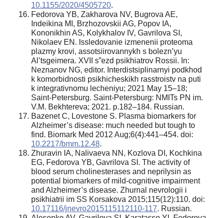
10.1155/2020/4505720
.
Fedorova YB, Zakharova NV, Bugrova AE,
Indeikina MI, Brzhozovskii AG, Popov IA,
Kononikhin AS, Kolykhalov IV, Gavrilova SI,
Nikolaev EN. Issledovanie izmenenii proteoma
plazmy krovi, assotsiirovannykh s bolezn’yu
Al’tsgeimera. XVII s”ezd psikhiatrov Rossii. In:
Neznanov NG, editor. Interdistsiplinarnyi podkhod
k komorbidnosti psikhicheskikh rasstroistv na puti
k integrativnomu lecheniyu; 2021 May 15–18;
Saint-Petersburg. Saint-Petersburg: NMITs PN im.
V.M. Bekhtereva; 2021. p.182–184. Russian.
Bazenet C, Lovestone S. Plasma biomarkers for
Alzheimer’s disease: much needed but tough to
find. Biomark Med 2012 Aug;6(4):441–454. doi:
10.2217/bmm.12.48
.
Zhuravin IА, Nalivaeva NN, Kozlova DI, Kochkina
EG, Fedorova YB, Gavrilova SI. The activity of
blood serum cholinesterases and neprilysin as
potential biomarkers of mild-cognitive impairment
and Alzheimer’s disease. Zhurnal nevrologii i
psikhiatrii im SS Korsakova 2015;115(12):110. doi:
10.17116/jnevro2015115112110-117
. Russian.
Alesenko AV, Gavrilova SI, Karatasso YI, Fedorova