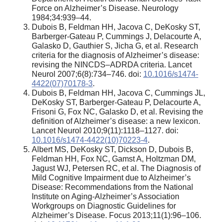
Force on Alzheimer’s Disease. Neurology
1984;34:939–44.
Dubois B, Feldman HH, Jacova C, DeKosky ST,
Barberger-Gateau P, Cummings J, Delacourte A,
Galasko D, Gauthier S, Jicha G, et al. Research
criteria for the diagnosis of Alzheimer’s disease:
revising the NINCDS–ADRDA criteria. Lancet
Neurol 2007;6(8):734–746. doi:
10.1016/s1474-
4422(07)70178-3
.
Dubois B, Feldman HH, Jacova C, Cummings JL,
DeKosky ST, Barberger-Gateau P, Delacourte A,
Frisoni G, Fox NC, Galasko D, et al. Revising the
definition of Alzheimer’s disease: a new lexicon.
Lancet Neurol 2010;9(11):1118–1127. doi:
10.1016/s1474-4422(10)70223-4
.
Albert MS, DeKosky ST, Dickson D, Dubois B,
Feldman HH, Fox NC, Gamst A, Holtzman DM,
Jagust WJ, Petersen RC, et al. The Diagnosis of
Mild Cognitive Impairment due to Alzheimer’s
Disease: Recommendations from the National
Institute on Aging-Alzheimer’s Association
Workgroups on Diagnostic Guidelines for
Alzheimer’s Disease. Focus 2013;11(1):96–106.