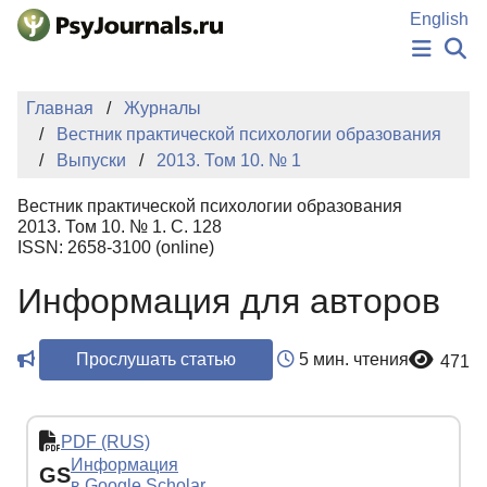
Перейти к основному содержанию
English
НОВОСТИ
Главная
Журналы
ИЗДАНИЯ
Вестник практической психологии образования
АВТОРЫ
Выпуски
2013. Том 10. № 1
ПОДАТЬ РУКОПИСЬ
БАЗА ЗНАНИЙ
Вестник практической психологии образования
КЛЮЧЕВЫЕ СЛОВА
2013. Том 10. № 1. С. 128
Регистрация
Вход
ISSN: 2658-3100 (online)
Информация для авторов
Прослушать статью
5 мин. чтения
471
PDF (RUS)
Информация
GS
в Google Scholar