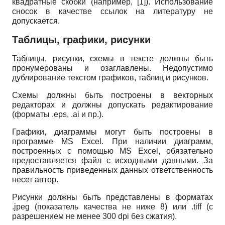
квадратные скобки (например, [1]). Использование
сносок в качестве ссылок на литературу не
допускается.
Таблицы, графики, рисунки
Таблицы, рисунки, схемы в тексте должны быть
пронумерованы и озаглавлены. Недопустимо
дублирование текстом графиков, таблиц и рисунков.
Схемы должны быть построены в векторных
редакторах и должны допускать редактирование
(форматы .
eps
, .
ai
и пр.).
Графики, диаграммы могут быть построены в
программе
MS
Excel
. При наличии диаграмм,
построенных с помощью
MS Excel,
обязательно
предоставляется файл с исходными данными. За
правильность приведенных данных ответственность
несет автор.
Рисунки должны быть представлены в форматах
.
jpeg
(показатель качества не ниже 8) или .
tiff
(с
разрешением не менее 300
dpi
без сжатия).