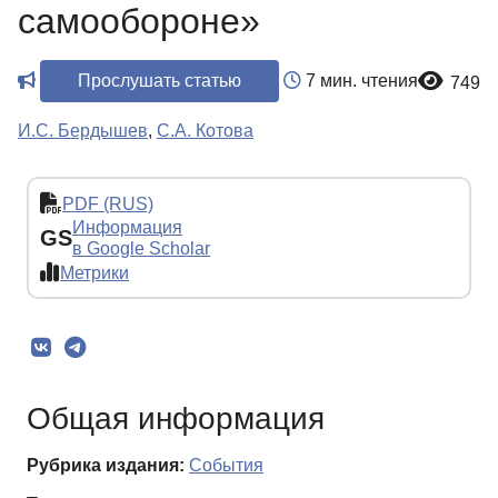
самообороне»
Прослушать статью
7 мин. чтения
749
И.С. Бердышев
,
С.А. Котова
PDF (RUS)
Информация
GS
в Google Scholar
Метрики
Общая информация
Рубрика издания:
События