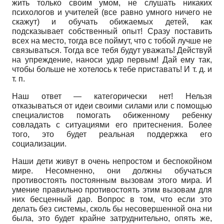
жить только своим умом, не слушать никаких
психологов и учителей (все равно умного ничего не
скажут) и обучать обижаемых детей, как
подсказывает собственный опыт! Сразу поставить
всех на место, тогда все поймут, что с тобой лучше не
связываться. Тогда все тебя будут уважать! Действуй
на упреждение, наноси удар первым! Дай ему так,
чтобы больше не хотелось к тебе приставать! И т. д. и
т. п.
Наш ответ — категорически нет! Нельзя
отказываться от идеи своими силами или с помощью
специалистов помогать обиженному ребенку
совладать с ситуациями его притеснения. Более
того, это будет реальная поддержка его
социализации.
Наши дети живут в очень непростом и беспокойном
мире. Несомненно, они должны обучаться
противостоять постоянным вызовам этого мира. И
умение правильно противостоять этим вызовам для
них бесценный дар. Вопрос в том, что если это
делать без системы, сколь бы несовершенной она ни
была, это будет крайне затруднительно, опять же,