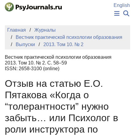
Перейти к основному содержанию
English
НОВОСТИ
Главная
Журналы
ИЗДАНИЯ
Вестник практической психологии образования
АВТОРЫ
Выпуски
2013. Том 10. № 2
ПОДАТЬ РУКОПИСЬ
БАЗА ЗНАНИЙ
Вестник практической психологии образования
КЛЮЧЕВЫЕ СЛОВА
2013. Том 10. № 2. С. 58–59
Регистрация
Вход
ISSN: 2658-3100 (online)
Отзыв на статью Е.О.
Пятакова «Когда о
“толерантности” нужно
забыть… или Психолог в
роли инструктора по