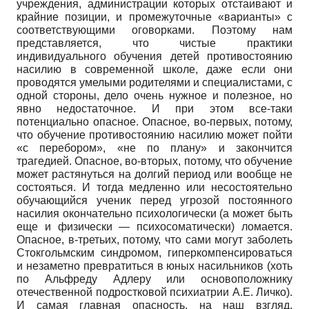
учреждения, администрации которых отстаивают и
крайние позиции, и промежуточные «варианты» с
соответствующими оговорками. Поэтому нам
представляется, что чистые практики
индивидуального обучения детей противостоянию
насилию в современной школе, даже если они
проводятся умелыми родителями и специалистами, с
одной стороны, дело очень нужное и полезное, но
явно недостаточное. И при этом все-таки
потенциально опасное. Опасное, во-первых, потому,
что обучение противостоянию насилию может пойти
«с перебором», «не по плану» и закончится
трагедией. Опасное, во-вторых, потому, что обучение
может растянуться на долгий период или вообще не
состояться. И тогда медленно или несостоятельно
обучающийся ученик перед угрозой постоянного
насилия окончательно психологически (а может быть
еще и физически — психосо­матически) ломается.
Опасное, в-третьих, потому, что сами могут заболеть
Стокгольмским синдромом, гиперкомпенсироваться
и незаметно превратиться в юных насильников (хоть
по Альфреду Адлеру или основоположнику
отечественной подростковой психиатрии А.Е. Личко).
И самая главная опасность, на наш взгляд,