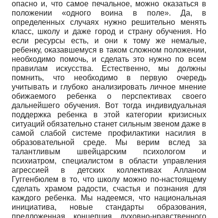
опасно и, что самое печальное, можно оказаться в
положении «одного воина в поле». Да, в
определенных случаях нужно решительно менять
класс, школу и даже город и страну обучения. Но
если ресурсы есть, и они к тому же немалые,
ребенку, оказавшемуся в таком сложном положении,
необходимо помочь, и сделать это нужно по всем
правилам искусства. Естественно, мы должны
помнить, что необходимо в первую очередь
учитывать и глубоко анализировать личное мнение
обижаемого ребенка о перспективах своего
дальнейшего обучения. Вот тогда индивидуальная
поддержка ребенка в этой категории кризисных
ситуаций обязательно станет сильным звеном даже в
самой слабой системе профилактики насилия в
образовательной среде. Мы верим вслед за
талантливым швейцарским психологом и
психиатром, специалистом в области управления
агрессией в детских коллективах Алланом
Гуггенбюлем в то, что школу можно по-настоящему
сделать храмом радости, счастья и познания для
каждого ребенка. Мы надеемся, что национальная
инициатива, новые стандарты образования,
предложенная концепция духовно-нравственного