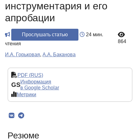
инструментария и его
апробации
Прослушать статью
24 мин.
864
чтения
И.А. Горьковая
,
А.А. Баканова
PDF (RUS)
Информация
GS
в Google Scholar
Метрики
Резюме