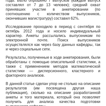
годы. Было опрошено 7 выпусков (каждый выпуск
составлял от 7 до 13 человек); средний охват
принявших участие в анкетировании (по
соотношению с количеством выпускников,
окончивших магистратуру) составил 62%.
Исследование проходило в период с сентября по
октябрь 2012 года и носило индивидуальный
характер. Анкеты рассылались выпускникам по
электронной почте. Поиск выпускников
осуществлялся как через базу данных кафедры, так
и через социальные сети.
Результаты, полученные в ходе анкетирования, были
обработаны с помощью описательной статистики, а
также с применением методов математической
статистики — дисперсионного, кластерного и
факторного анализов.
В данной статье сделан упор не столько на описание
результатов (им посвящена другая наша
публикация), сколько на описание разработанной
анкеты и того материала, который она позволяет
получить для анализа качества подготовки