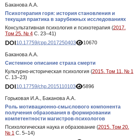
Баканова А.А.
Психотерапия горя: история становления и
текущая практика в зарубежных исследованиях
Консультативная психология и психотерапия (
2017.
Том 25. № 4
С. 23–41)
DOI
10.17759/cpp.2017250403
10670
Баканова А.А.
Системное описание страха смерти
Культурно-историческая психология (
2015. Том 11. № 1
С. 13–23)
DOI
10.17759/chp.2015110103
5896
Горьковая И.А., Баканова А.А.
Роль мотивационно-смыслового компонента
получения образования в формировании
компетентности магистров-психологов
Психологическая наука и образование (
2015. Том 20.
№ 1
С. 5–14)