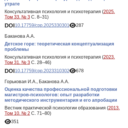
утрате
Консультативная психология и психотерапия (
2025.
Том 33. № 3
С. 8–31)
DOI
10.17759/cpp.2025330301
287
Баканова А.А.
Детское горе: теоретическая концептуализация
проблемы
Консультативная психология и психотерапия (
2023.
Том 31. № 3
С. 28–46)
DOI
10.17759/cpp.2023310302
678
Горьковая И.А., Баканова А.А.
Оценка качества профессиональной подготовки
магистров-психологов: опыт разработки
методического инструментария и его апробации
Вестник практической психологии образования (
2013.
Том 10. № 2
С. 71–80)
351