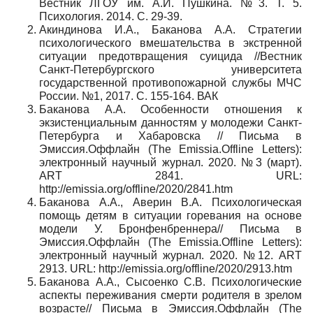
Вестник ЛГОУ им. А.И. Пушкина. №3. Т. 5.
Психология. 2014. С. 29-39.
Акиндинова И.А., Баканова А.А. Стратегии
психологического вмешательства в экстренной
ситуации предотвращения суицида //Вестник
Санкт-Петербургского университета
государственной противопожарной службы МЧС
России. №1, 2017. С. 155-164. ВАК
Баканова А.А. Особенности отношения к
экзистенциальным данностям у молодежи Санкт-
Петербурга и Хабаровска // Письма в
Эмиссия.Оффлайн (The Emissia.Offline Letters):
электронный научный журнал. 2020. №3 (март).
ART 2841. URL:
http://emissia.org/offline/2020/2841.htm
Баканова А.А., Аверин В.А. Психологическая
помощь детям в ситуации горевания на основе
модели У. Бронфенбреннера// Письма в
Эмиссия.Оффлайн (The Emissia.Offline Letters):
электронный научный журнал. 2020. №12. ART
2913. URL: http://emissia.org/offline/2020/2913.htm
Баканова А.А., Сысоенко С.В. Психологические
аспекты переживания смерти родителя в зрелом
возрасте// Письма в Эмиссия.Оффлайн (The