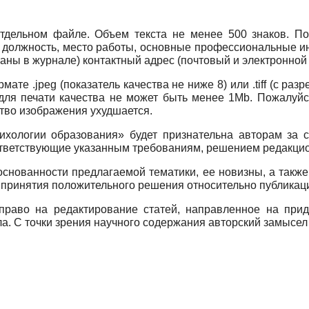
тдельном файле. Объем текста не менее 500 знаков. По
, должность, место работы, основные профессиональные ин
аны в журнале) контактный адрес (почтовый и электронной 
ормате
.jpeg
(показатель качества не ниже 8) или
.tiff
(с раз
для печати качества не может быть менее
1Mb.
Пожалуйс
ство изображения ухудшается.
ихологии образования» будет признательна авторам за 
ответствующие указанным требованиям, решением редакцио
снованности предлагаемой тематики, ее новизны, а также
принятия положительного решения относительно публикац
 право на редактирование статей, направленное на прид
ла. С точки зрения научного содержания авторский замысел