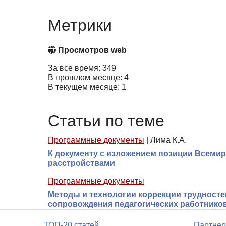
Метрики
Просмотров web
За все время: 349
В прошлом месяце: 4
В текущем месяце: 1
Статьи по теме
Программные документы
|
Лима К.А.
К документу с изложением позиции Всеми
расстройствами
Программные документы
Методы и технологии коррекции трудност
сопровождения педагогических работников:
ТОП-20 статей
Партнер