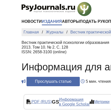
Перейти к основному содержанию
НОВОСТИ
ИЗДАНИЯ
АВТОРЫ
ПОДАТЬ РУКО
Главная
Журналы
Вестник практическо
Вестник практической психологии образования
2013. Том 10. № 2. С. 128
ISSN: 2658-3100 (online)
Информация для а
Прослушать статью
5 мин. чтения
Информация
GS
PDF (RUS)
Метрики
в Google Scholar