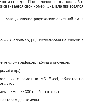
итном порядке. При наличии нескольких работ
присваивается свой номер. Сначала приводятся
 (Образцы библиографических описаний см. в
бки (например, [1]). Использование сносок в
 текстом графиков, таблиц и рисунков.
ps
, .
ai
и пр.).
строенных с помощью
MS Excel,
обязательно
т автор.
ием не менее 300
dpi
без сжатия).
ны авторам для замены.