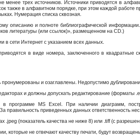
е менее трех источников. Источники приводятся в алфав
исок также в алфавитном порядке, при этом каждой работе 
языках. Нумерация списка сквозная.
ому описанию и полноте библиографической информации.
ов литературы (или ссылок)», размещенном на
CD
.)
и в сети Интернет с указанием всех данных.
приводятся в виде номера, заключенного в квадратные ско
.
ь пронумерованы и озаглавлены. Недопустимо дублирование
дакторах и должны допускать редактирование (форматы .
e
ны в программе
MS
Excel
. При наличии диаграмм, по
За правильность приведенных данных ответственность несе
х .
jpeg
(показатель качества не ниже 8) или .
tiff
(с разрешен
ии, которые не отвечают качеству печати, будут возвраще