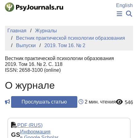
Перейти к основному содержанию
English
НОВОСТИ
Главная
Журналы
ИЗДАНИЯ
Вестник практической психологии образования
АВТОРЫ
Выпуски
2019. Том 16. № 2
ПОДАТЬ РУКОПИСЬ
БАЗА ЗНАНИЙ
Вестник практической психологии образования
КЛЮЧЕВЫЕ СЛОВА
2019. Том 16. № 2. С. 118
Регистрация
Вход
ISSN: 2658-3100 (online)
О журнале
Прослушать статью
2 мин. чтения
546
PDF (RUS)
Информация
GS
в Google Scholar