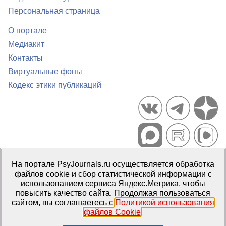
Персональная страница
О портале
Медиакит
Контакты
Виртуальные фоны
Кодекс этики публикаций
Портал психологических изданий PsyJournals.ru, 2007–2026
На портале PsyJournals.ru осуществляется обработка
Правила использования материалов
файлов cookie и сбор статистической информации с
Свидетельство регистрации СМИ
Эл № ФС77-66447 от 14 июля
использованием сервиса Яндекс.Метрика, чтобы
2016 г.
повысить качество сайта. Продолжая пользоваться
сайтом, вы соглашаетесь с
Политикой использования
Издатель:
ФГБОУ ВО МГППУ
файлов Cookie
.
Репозиторий открытого доступа