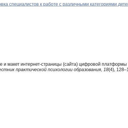
ка специалистов к работе с различными категориями дете
ание и макет интернет-страницы (сайта) цифровой платформ
естник практической психологии образования,
18
(4), 128–