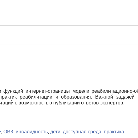
и функций интернет-страницы модели реабилитационно-о
рактик реабилитации и образования. Важной задачей 
аций с возможностью публикации ответов экспертов.
е
,
ОВЗ
,
инвалидность
,
дети
,
доступная среда
,
практика