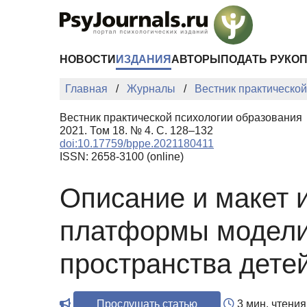
Перейти к основному содержанию
НОВОСТИ
ИЗДАНИЯ
АВТОРЫ
ПОДАТЬ РУКО
Главная
Журналы
Вестник практическо
Вестник практической психологии образования
2021. Том 18. № 4. С. 128–132
doi:10.17759/bppe.2021180411
ISSN: 2658-3100 (online)
Описание и макет 
платформы модели
пространства дете
Прослушать статью
3 мин. чтения