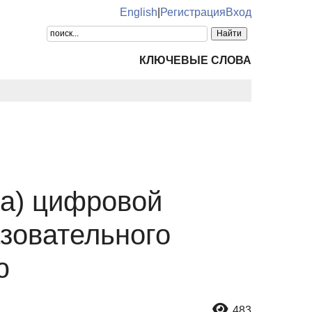
English
|
Регистрация
Вход
КЛЮЧЕВЫЕ СЛОВА
та) цифровой
зовательного
ю
483