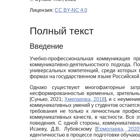
Лицензия:
CC BY-NC 4.0
Полный текст
Введение
Учебно-профессиональная коммуникация пр
коммуникативно-деятельностного подхода. 
универсальных компетенций, среди которых
формах на государственном языке Российской 
Однако существуют многофакторные зат
несформированностью временных, зрительны
[
Сунько, 2021
;
Хмеларова, 2018
]
, и с неумен
коммуникативных умений у студентов остаетс
требования не только к личностным профе
коммуникативных качеств, в частности. Все 
поведения. С одной стороны, коммуникативны
Исаеву, Д.В. Лубовскому
[
Ермолаева, 2020
идентичностью в процессе подготовки обучаю