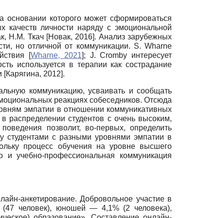
на основании которого может сформироваться
х качеств личности наряду с эмоциональной
к, Н.М. Ткач
[
Новак, 2016
]
. Анализ зарубежных
ти, но отличной от коммуникации. S. Wharne
ействия
[
Wharne, 2021
]
; J. Cromby интересует
сть используется в терапии как сострадание
и
[
Карягина, 2012
]
.
альную коммуникацию, усваивать и сообщать
эмоциональных реакциях собеседников. Отсюда
уровням эмпатии в отношении коммуникативных
в распределении студентов с очень высоким,
поведения позволит, во-первых, определить
ду студентами с разными уровнями эмпатии в
кольку процесс обучения на уровне высшего
то и учебно-профессиональная коммуникация
лайн-анкетирование. Добровольное участие в
(47 человек), юношей — 4,1% (2 человека),
ческое) образование». Составление онлайн-