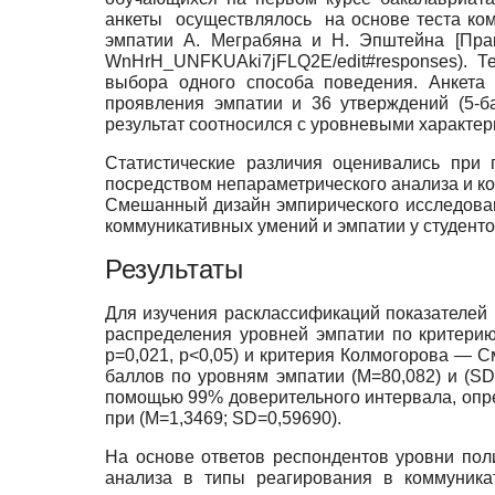
анкеты осуществлялось на основе теста ком
эмпатии А. Меграбяна и Н. Эпштейна
[
Пра
WnHrH_UNFKUAki7jFLQ2E/edit#responses). Т
выбора одного способа поведения. Анкета
проявления эмпатии и 36 утверждений (5-б
результат соотносился с уровневыми характер
Статистические различия оценивались при 
посредством непараметрического анализа и к
Смешанный дизайн эмпирического исследован
коммуникативных умений и эмпатии у студенто
Результаты
Для изучения расклассификаций показателей 
распределения уровней эмпатии по критерию
p=0,021, p<0,05) и критерия Колмогорова — 
баллов по уровням эмпатии (M=80,082) и (S
помощью 99% доверительного интервала, опреде
при (M=1,3469; SD=0,59690).
На основе ответов респондентов уровни по
анализа в типы реагирования в коммуникат