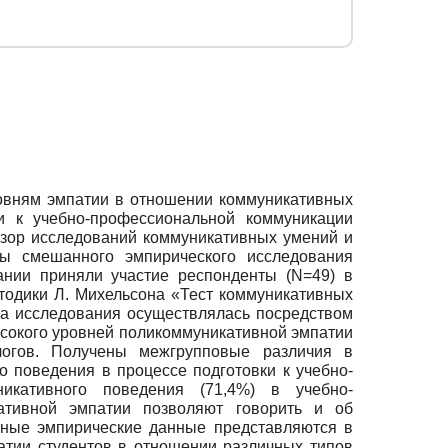
ровням эмпатии в отношении коммуникативных
и к учебно-профессиональной коммуникации
бзор исследований коммуникативных умений и
ты смешанного эмпирического исследования
ании приняли участие респонденты (N=49) в
етодики Л. Михельсона «Тест коммуникативных
ра исследования осуществлялась посредством
ысокого уровней поликоммуникативной эмпатии
ологов. Получены межгрупповые различия в
 поведения в процессе подготовки к учебно-
никативного поведения (71,4%) в учебно-
ативной эмпатии позволяют говорить и об
нные эмпирические данные представляются в
атии студентов в отношении различных типов