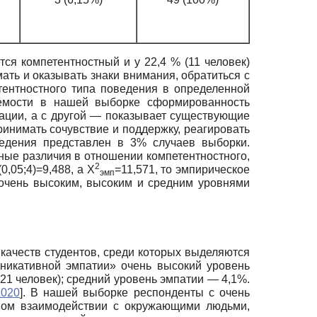
тся компетентностный и у 22,4 % (11 человек)
ать и оказывать знаки внимания, обратиться с
етентностного типа поведения в определенной
аемости в нашей выборке сформированность
ации, а с другой — показывает существующие
инимать сочувствие и поддержку, реагировать
ведения представлен в 3% случаев выборки.
ные различия в отношении компетентностного,
2
(0,05;4)=9,488, а Х
=11,571, то эмпирическое
эмп
с очень высоким, высоким и средним уровнями
качеств студентов, среди которых выделяются
уникативной эмпатии» очень высокий уровень
21 человек); средний уровень эмпатии — 4,1%.
2020
]
. В нашей выборке респонденты с очень
вном взаимодействии с окружающими людьми,