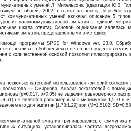
муникативных умений Л. Михельсона (адаптация Ю.З. Гил
ктикум по общей, 2002
]
(ссылка на анкету: https://docs
ест коммуникативных умений включал описание 5 типо
 уровня поликоммуникативной эмпатии с единой метри
алльная шкала ответа). Основой оценивания являлась м
истиками эмпатии, представленными в методике.
помощи программы SPSS for Windows ver. 23.0. Обраб
онтент-анализа с обобщением ответов респондентов и уточ
ия с количественной основой позволил иллюстрировать ре
в.
на несколько категорий использовался критерий согласия 
 Колмогова — Смирнова. Анализ показателей с помощью 
Смирнова (p=0,017, p<0,05) не выделил равномерного расп
D=9,61) не является равномерным с минимумом 1,510 и ма
ляем его для эмпатии [1,73;1,29] при (M=1,5102; SD=0,58
ликоммуникативной эмпатии группировались с коммуникат
ивных ситуациях, устанавливалась частота встречаемос