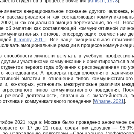
честв студентов в процессе обучения
[
Kintsch, 1978
]
.
онимается внерациональное познание другого человека, 
ия рассматривается и как составляющая коммуникативны
 2002
]
, и как социальная эмоция переживания, по Н.Г. Нова
е об эмпатии как составляющей коммуникативной личнос
коммуникативных потоков, опосредующих совместные д
 людей
[
Cromby, 2011
]
. Все чаще эмоциональная отзывчиво
смысливать эмоциональные реакции в процессе коммуникаци
в способности личности вступать в учебную, профессион
 другими участниками коммуникации и ориентироваться в 
 студентов первого года обучения с распределением по 
го исследования. А проверка предположения о различиях 
тивной эмпатии в отношении типов коммуникативного 
и и, во-вторых, установить межгрупповые различия меж
и агрессивного типов коммуникативного поведения. Пос
 речевой деятельности, связанных с эмпатийностью, 
 отклика и коммуникативного поведения
[
Wharne, 2021
]
.
тябре 2021 года в Москве было проведено анонимное он
озрасте от 17 до 21 года, среди них девушек — 95,9% 
 по направлению подготовки «Специальное (дефектологи