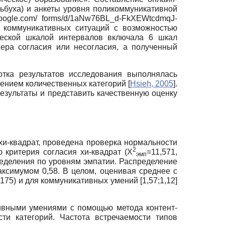
ьбуха) и анкеты уровня поликоммуникативной
.google.com/ forms/d/1aNw76BL_d-FkXEWtcdmqJ-
в коммуникативных ситуаций с возможностью
ческой шкалой интервалов включала 6 шкал
ера согласия или несогласия, а полученный
отка результатов исследования выполнялась
нением количественных категорий
[
Hsieh, 2005
]
.
зультаты и представить качественную оценку
хи-квадрат, проведена проверка нормальности
2
критерия согласия хи-квадрат (Х
=11,571,
эмп
ределения по уровням эмпатии. Распределение
ксимумом 0,58. В целом, оценивая среднее с
175) и для коммуникативных умений [1,57;1,12]
ивными умениями с помощью метода контент-
ти категорий. Частота встречаемости типов