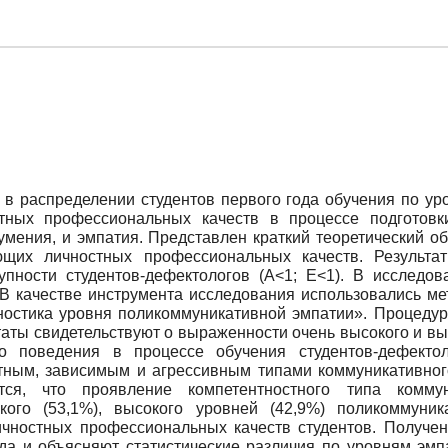
 в распределении студентов первого года обучения по у
стных профессиональных качеств в процессе подготовк
умения, и эмпатия. Представлен краткий теоретический о
щих личностных профессиональных качеств. Результа
пности студентов-дефектологов (A<1; E<1). В исследов
). В качестве инструмента исследования использовались м
ностика уровня поликоммуникативной эмпатии». Процеду
таты свидетельствуют о выраженности очень высокого и в
го поведения в процессе обучения студентов-дефект
тным, зависимым и агрессивным типами коммуникативного
тся, что проявление компетентностного типа комму
ого (53,1%), высокого уровней (42,9%) поликоммуник
ичностных профессиональных качеств студентов. Получе
ода и объясняют статистические различия по уровням эмп