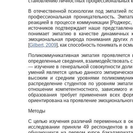
становлению личностных профессиональных ка
В отечественной психологии под эмпатией п
профессиональная проницательность. Эмпат
реакцией в процессе коммуникации
[
Роджерс,
источников подтверждает наше представлени
понимает эмпатию в качестве динамичных 
эмоциональная природа понимания других
[
Gilbert, 2009
]
, как способность понимать и о
Поликоммуникативная эмпатия проявляется 
определенные сведения, взаимодействовать с
— изучение в генеральной совокупности доли
умений является целью данного эмпирическо
высоким и средним уровнями поликоммуника
распределение студентов по уровням эмпати
отношении компетентностного, зависимого 
образования требует применения всех форм
ориентирована на проявление эмоционального
Методы
С целью изучения различий переменных в ок
исследовании приняли 49 респондентов в в
обучающихся на первом курсе бакалавриата