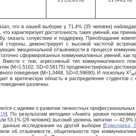
зал, что в нашей выборке у 71,4% (35 человек) наблюдае
что характеризует достаточность таких умений, как приним
бу, оказать сочувствие и поддержку. Преобладание комп
ой стороны, демонстрирует с высокой частотой встреч
ующих эмоциональной отзывчивости в процессе коммуник
статочно сформированных коммуникативных умений, как пр
 Вместе с тем, агрессивный тип коммуникативного по
тии (М=1,5102, SD=0,58175) продемонстрировал достовер
2
вного поведения (M=1,3468, SD=0,59690). И поскольку X
кр
дает в критическую область и распределение студентов 
 поведения различны.
ются с идеями о развитии личностных профессиональных 
019
]
. По результатам методики «Анкета уровня поликомм
 53,1% (26 человек); высокий уровень эмпатии — 42,9% (
ит данные исследования на другой выборке
[
Ермолаева, 
яли об отзывчивости, общительности при коммуникати