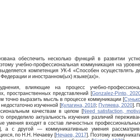
извана обеспечить несколько функций в развитии устн
Поэтому учебно-профессиональная коммуникация на уровн
 выделяется компетенция УК-4 «Способен осуществлять д
Федерации и иностранном(ых) языке(ах)».
руднения, влияющие на процесс учебно-профессион
х, пространственных представлений
[
Gonzalez-Pinto, 202
ием точно выразить мысль в процессе коммуникации
[
Сунько
я недостаточно изученной
[
Кулагина, 2018
;
Пуляева, 2020
]
. 
ссиональным качествам в целом
[
Need satisfaction, motiv
это определило актуальность изучения различий пережив
е умения входят в состав личностных профессиональных 
]
, а с другой — коммуникативные умения рассматрив
щихся, по Н.Н. Нечаеву
[
Нечаев, 2017
]
. Поэтому коммуникат