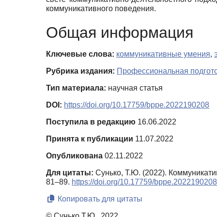
коммуникативного поведения.
Общая информация
Ключевые слова:
коммуникативные умения
,
Рубрика издания:
Профессиональная подготов
Тип материала:
научная статья
DOI:
https://doi.org/10.17759/bppe.2022190208
Поступила в редакцию
16.06.2022
Принята к публикации
11.07.2022
Опубликована
02.11.2022
Для цитаты:
Сунько, Т.Ю. (2022). Коммуникат
81–89.
https://doi.org/10.17759/bppe.2022190208
Копировать для цитаты
© Сунько Т.Ю., 2022