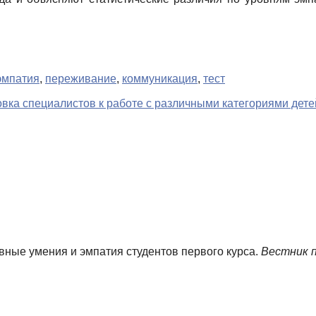
эмпатия
,
переживание
,
коммуникация
,
тест
ка специалистов к работе с различными категориями дете
ивные умения и эмпатия студентов первого курса.
Вестник п