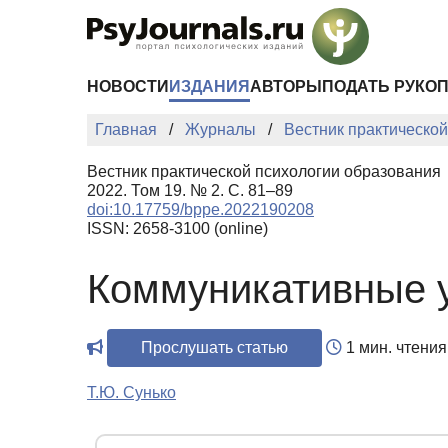
Перейти к основному содержанию
НОВОСТИ
ИЗДАНИЯ
АВТОРЫ
ПОДАТЬ РУКО
Главная
Журналы
Вестник практическо
Вестник практической психологии образования
2022. Том 19. № 2. С. 81–89
doi:10.17759/bppe.2022190208
ISSN: 2658-3100 (online)
Коммуникативные у
Прослушать статью
1 мин. чтения
Т.Ю. Сунько