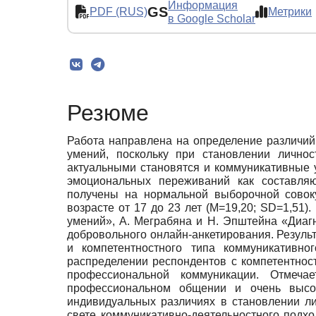
Информация
GS
PDF (RUS)
Метрики
в Google Scholar
Резюме
Работа направлена на определение различий
умений, поскольку при становлении лично
актуальными становятся и коммуникативные 
эмоциональных переживаний как составляю
получены на нормальной выборочной совоку
возрасте от 17 до 23 лет (M=19,20; SD=1,51
умений», А. Меграбяна и Н. Эпштейна «Диаг
добровольного онлайн-анкетирования. Резуль
и компетентностного типа коммуникативно
распределении респондентов с компетентнос
профессиональной коммуникации. Отмечае
профессиональном общении и очень высок
индивидуальных различиях в становлении л
свете коммуникативно-деятельностного подх