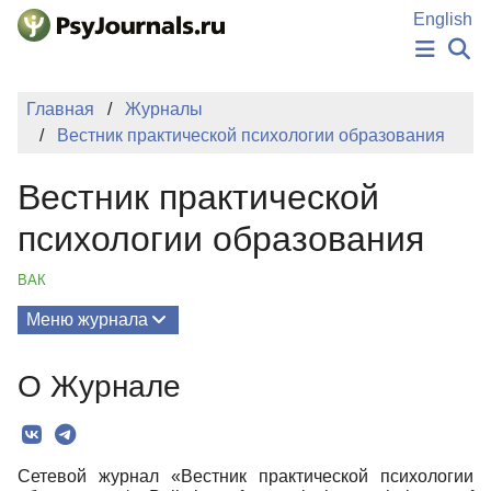
Перейти к основному содержанию
English
НОВОСТИ
Главная
Журналы
ИЗДАНИЯ
Вестник практической психологии образования
АВТОРЫ
ПОДАТЬ РУКОПИСЬ
Вестник практической
БАЗА ЗНАНИЙ
КЛЮЧЕВЫЕ СЛОВА
психологии образования
Регистрация
Вход
ВАК
Меню журнала
Выпуски
О Журнале
О Журнале
Миссия
Сетевой журнал «Вестник практической психологии
Редколлегия