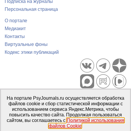
Подписка на журналы
Персональная страница
О портале
Медиакит
Контакты
Виртуальные фоны
Кодекс этики публикаций
Портал психологических изданий PsyJournals.ru, 2007–2026
На портале PsyJournals.ru осуществляется обработка
Правила использования материалов
файлов cookie и сбор статистической информации с
Свидетельство регистрации СМИ
Эл № ФС77-66447 от 14 июля
использованием сервиса Яндекс.Метрика, чтобы
2016 г.
повысить качество сайта. Продолжая пользоваться
сайтом, вы соглашаетесь с
Политикой использования
Издатель:
ФГБОУ ВО МГППУ
файлов Cookie
.