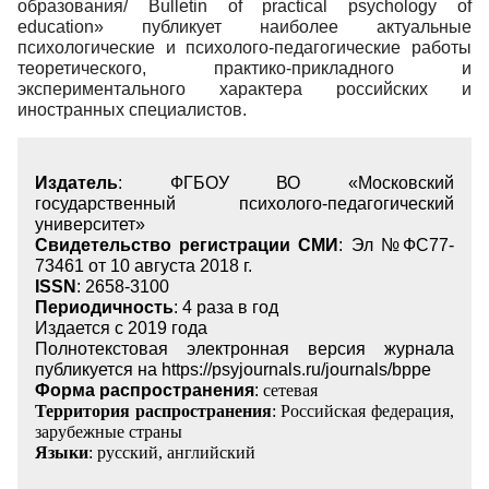
образования/ Bulletin of practical psychology of
education» публикует наиболее актуальные
Редакционная политика
психологические и психолого-педагогические работы
Индексирование
теоретического, практико-прикладного и
экспериментального характера российских и
Для авторов
иностранных специалистов.
Рубрики
Контакты
Издатель
: ФГБОУ ВО «Московский
государственный психолого-педагогический
университет»
Свидетельство регистрации СМИ
: Эл №ФС77-
73461 от 10 августа 2018 г.
ISSN
: 2658-3100
Периодичность
: 4 раза в год
Издается с 2019 года
Полнотекстовая электронная версия журнала
публикуется на https://psyjournals.ru/journals/bppe
Форма распространения
:
сетевая
Территория распространения
: Российская федерация,
зарубежные страны
Языки
: русский, английский