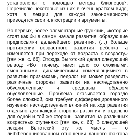
6
установлены с помощью метода близнецов
.
Перечислю некоторые из них в очень кратком виде,
хотя в лекции для каждой закономерности
приводятся свои иллюстрации и аргументы.
Во-первых, более элементарные функции, «которые
стоят как бы в самом начале развития, образующие
предпосылки дальнейшего развития, (…) больше
протяжении возрастного развития ребенка, а
изменяется при переходе от возраста к возрасту»
[там же, с. 66]. Отсюда Выготский делал следующий
вывод: «Вот почему, имея дело со сложными,
смешанными, динамическими, изменяющимися в
развитии признаками, педолог не может разделить
различные стороны развития на наследственно
обусловленные и средовым образом
обусловленные. Проблема оказывается гораздо
более сложной, она требует дифференцированного
изучения наследственных влияний на ход развития
отдельно для каждой стороны развития и отдельно
для одной и той же стороны развития на различных
возрастных ступенях» [там же, с. 68]. В следующей
лекции Выготский эту же мысль — о
дифференцированном отношении данного фактора