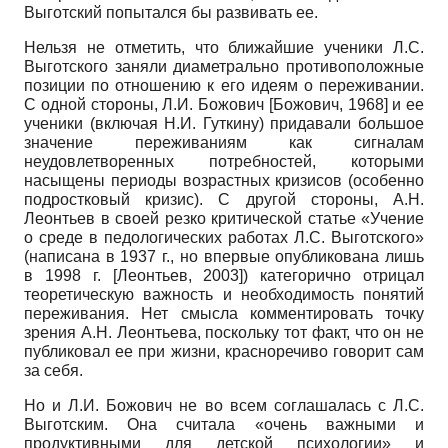
Выготский попытался бы развивать ее.
Нельзя не отметить, что ближайшие ученики Л.С.
Выготского заняли диаметрально противоположные
позиции по отношению к его идеям о переживании.
С одной стороны, Л.И. Божович
[
Божович, 1968
]
и ее
ученики (включая Н.И. Гуткину) придавали большое
значение переживаниям как сигналам
неудовлетворенных потребностей, которыми
насыщены периоды возрастных кризисов (особенно
подростковый кризис). С другой стороны, А.Н.
Леонтьев в своей резко критической статье «Учение
о среде в педологических работах Л.С. Выготского»
(написана в 1937 г., но впервые опубликована лишь
в 1998 г.
[
Леонтьев, 2003
]
) категорично отрицал
теоретическую важность и необходимость понятий
переживания. Нет смысла комментировать точку
зрения А.Н. Леонтьева, поскольку тот факт, что он не
публиковал ее при жизни, красноречиво говорит сам
за себя.
Но и Л.И. Божович не во всем соглашалась с Л.С.
Выготским. Она считала «очень важными и
продуктивными для детской психологии» и