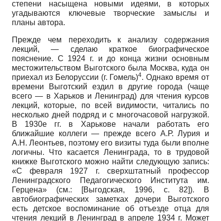
степени насыщена новыми идеями, в которых
угадываются ключевые творческие замыслы и
планы автора.
Прежде чем переходить к анализу содержания
лекций, — сделаю краткое биографическое
пояснение. С 1924 г. и до конца жизни основным
местожительством Выготского была Москва, куда он
4
приехал из Белоруссии (г. Гомель)
. Однако время от
времени Выготский ездил в другие города (чаще
всего — в Харьков и Ленинград) для чтения курсов
лекций, которые, по всей видимости, читались по
несколько дней подряд и с многочасовой нагрузкой.
В 1930е гг. в Харькове начали работать его
ближайшие коллеги — прежде всего А.Р. Лурия и
А.Н. Леонтьев, поэтому его визиты туда были вполне
логичны. Что касается Ленинграда, то в трудовой
книжке Выготского можно найти следующую запись:
«С февраля 1927 г. сверхштатный профессор
Ленинградского Педагогического Института им.
Герцена» (см.:
[
Выгодская, 1996
, с. 82]
). В
автобиографических заметках дочери Выготского
есть детское воспоминание об отъезде отца для
чтения лекций в Ленинград в апреле 1934 г. Может