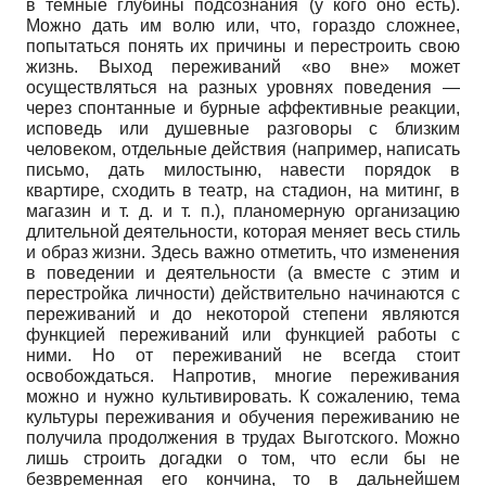
в темные глубины подсознания (у кого оно есть).
Можно дать им волю или, что, гораздо сложнее,
попытаться понять их причины и перестроить свою
жизнь. Выход переживаний «во вне» может
осуществляться на разных уровнях поведения —
через спонтанные и бурные аффективные реакции,
исповедь или душевные разговоры с близким
человеком, отдельные действия (например, написать
письмо, дать милостыню, навести порядок в
квартире, сходить в театр, на стадион, на митинг, в
магазин и т. д. и т. п.), планомерную организацию
длительной деятельности, которая меняет весь стиль
и образ жизни. Здесь важно отметить, что изменения
в поведении и деятельности (а вместе с этим и
перестройка личности) действительно начинаются с
переживаний и до некоторой степени являются
функцией переживаний или функцией работы с
ними. Но от переживаний не всегда стоит
освобождаться. Напротив, многие переживания
можно и нужно культивировать. К сожалению, тема
культуры переживания и обучения переживанию не
получила продолжения в трудах Выготского. Можно
лишь строить догадки о том, что если бы не
безвременная его кончина, то в дальнейшем