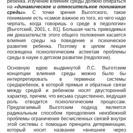
ребенка. Изучение влияния среды должно опираться
на
«динамическое и относительное понимание
среды»
. С точки зрения Выготского, такое
понимание есть «самое важное из того, из чего надо
черпать, когда говоришь о среде в педологии»
[
Выготский, 2001
, с. 81]
. Большая часть приводимых
им доказательств этого общего положения касается
влияния среды на поведение и психическое
развитие ребенка. Поэтому в целом лекция
посвящена психологическим аспектам проблемы
среды в науке о детском развитии (педологии).
Основную идею выдвинутой Л.С. Выготским
концепции влияния среды можно было бы
интерпретировать в терминах системы
средаребенок, в которой прямые и обратные связи
между средой и ребенком носят двусторонний
характер, причем, что весьма существенно, ведущая
роль отводится психологическим процессам.
Предлагаемый Выготским подход является
радикальным способом преодоления неизбежной
проблемы ограничения бесчисленных связей внутри
этой системы с помощью принципа детерминации,
который носит название «внешнее через