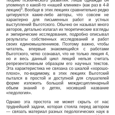
теорию психического развития. Лишь однажды он
упомянул о какой-то «нашей клинике» (как раз в 4-й
5
лекции)
. Вообще в этих лекциях сравнительно редко
цитируются какие-либо авторы, что совсем не
характерно для письменных работ и устных
выступлений Выготского. Обычно он называл много
авторов, детально излагал их теоретические взгляды
и эмпирические исследования, подробно описывал
результаты собственных исследований и работ
своих единомышленников. Поэтому важно, чтобы
читатель, впервые знакомящийся с работами
Выготского, четко сознавал, что не только лекция 4,
но и весь данный цикл лекций нельзя считать
репрезентативным образцом его научных текстов.
Эта характеристика не связана со шкалой «хорошо-
плохо», по-видимому, в этих лекциях Выготский
пытался в простой и доступной для слушателей
форме изложить большой междисциплинарный
объем знаний о детях, носивший название
«педология».
Однако эта простота не может скрыть от нас
труднейшей задачи, которая стояла перед автором
— связать материал разных педологических наук в