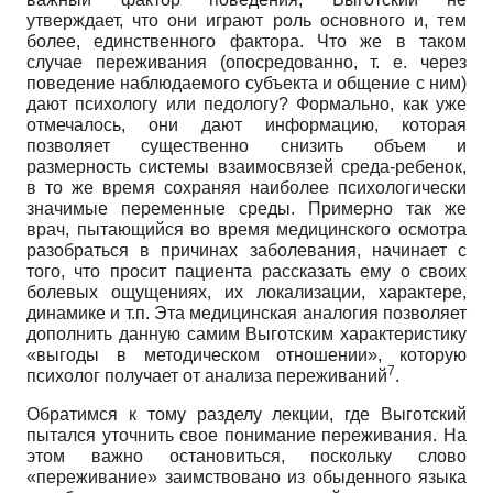
утверждает, что они играют роль основного и, тем
более, единственного фактора. Что же в таком
случае переживания (опосредованно, т. е. через
поведение наблюдаемого субъекта и общение с ним)
дают психологу или педологу? Формально, как уже
отмечалось, они дают информацию, которая
позволяет существенно снизить объем и
размерность системы взаимосвязей среда-ребенок,
в то же время сохраняя наиболее психологически
значимые переменные среды. Примерно так же
врач, пытающийся во время медицинского осмотра
разобраться в причинах заболевания, начинает с
того, что просит пациента рассказать ему о своих
болевых ощущениях, их локализации, характере,
динамике и т.п. Эта медицинская аналогия позволяет
дополнить данную самим Выготским характеристику
«выгоды в методическом отношении», которую
7
психолог получает от анализа переживаний
.
Обратимся к тому разделу лекции, где Выготский
пытался уточнить свое понимание переживания. На
этом важно остановиться, поскольку слово
«переживание» заимствовано из обыденного языка