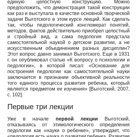
единую целостную конструкцию. Можно
предположить, что демонстрация такой конструкции
как раз и выступала в качестве основной творческой
задачи Выготского в этом курсе лекций. Как сделать
так, чтобы педологический конгломерат понятий,
методов, фактов действительно приобрел целостный
и стройный вид, а сама педология предстала
самостоятельной наукой о детском развитии, а не
искусственным объединением разных дисциплин?
Этот вопрос давно занимал Выготского. Еще в 1931
г. он опубликовал статью «К вопросу о психологии и
педологии», в которой писал: «Основание для
построения педологии как самостоятельной науки
заключается в признании объективной реальности
того единого процесса развития ребенка, который
является предметом ее изучения»
[
Выготский, 2007
,
с. 102]
.
Первые три лекции
Уже в начале
первой лекции
Выготский,
отказываясь от этимологического определения
педологии как «науки о ребенке», утверждает, что
«педология есть наука о развитии ребенка. Развитие