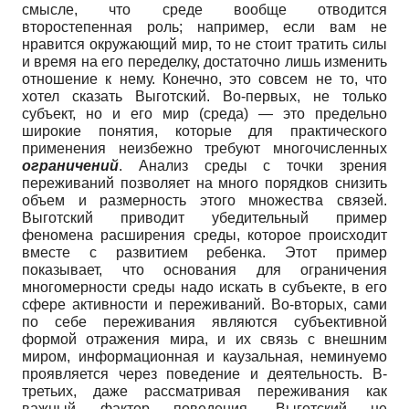
смысле, что среде вообще отводится
второстепенная роль; например, если вам не
нравится окружающий мир, то не стоит тратить силы
и время на его переделку, достаточно лишь изменить
отношение к нему. Конечно, это совсем не то, что
хотел сказать Выготский. Во-первых, не только
субъект, но и его мир (среда) — это предельно
широкие понятия, которые для практического
применения неизбежно требуют многочисленных
ограничений
. Анализ среды с точки зрения
переживаний позволяет на много порядков снизить
объем и размерность этого множества связей.
Выготский приводит убедительный пример
феномена расширения среды, которое происходит
вместе с развитием ребенка. Этот пример
показывает, что основания для ограничения
многомерности среды надо искать в субъекте, в его
сфере активности и переживаний. Во-вторых, сами
по себе переживания являются субъективной
формой отражения мира, и их связь с внешним
миром, информационная и каузальная, неминуемо
проявляется через поведение и деятельность. В-
третьих, даже рассматривая переживания как
важный фактор поведения, Выготский не