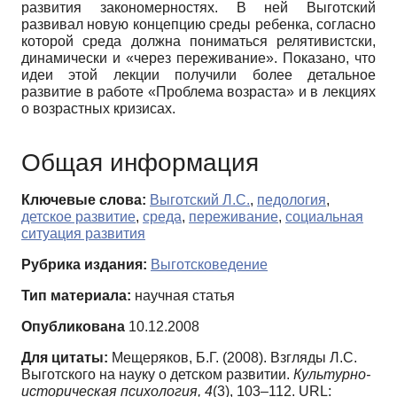
развития закономерностях. В ней Выготский
развивал новую концепцию среды ребенка, согласно
которой среда должна пониматься релятивистски,
динамически и «через переживание». Показано, что
идеи этой лекции получили более детальное
развитие в работе «Проблема возраста» и в лекциях
о возрастных кризисах.
Общая информация
Ключевые слова:
Выготский Л.С.
,
педология
,
детское развитие
,
среда
,
переживание
,
социальная
ситуация развития
Рубрика издания:
Выготсковедение
Тип материала:
научная статья
Опубликована
10.12.2008
Для цитаты:
Мещеряков, Б.Г. (2008). Взгляды Л.С.
Выготского на науку о детском развитии.
Культурно-
историческая психология,
4
(3), 103–112. URL: