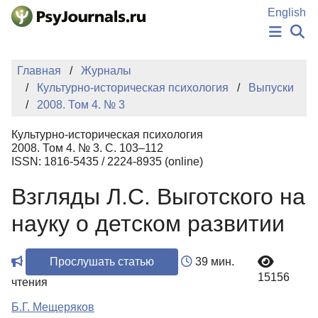
Перейти к основному содержанию
English
НОВОСТИ
Главная
Журналы
ИЗДАНИЯ
Культурно-историческая психология
Выпуски
АВТОРЫ
2008. Том 4. № 3
ПОДАТЬ РУКОПИСЬ
БАЗА ЗНАНИЙ
Культурно-историческая психология
КЛЮЧЕВЫЕ СЛОВА
2008. Том 4. № 3. С. 103–112
Регистрация
Вход
ISSN: 1816-5435 / 2224-8935 (online)
Взгляды Л.С. Выготского на
науку о детском развитии
Прослушать статью
39 мин.
15156
чтения
Б.Г. Мещеряков