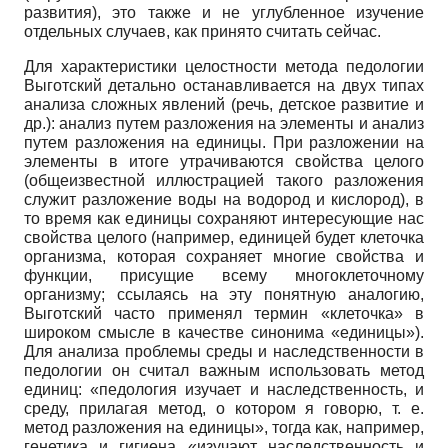
развития), это также и не углубленное изучение
отдельных случаев, как принято считать сейчас.
Для характеристики целостности метода педологии
Выготский детально останавливается на двух типах
анализа сложных явлений (речь, детское развитие и
др.): анализ путем разложения на элементы и анализ
путем разложения на единицы. При разложении на
элементы в итоге утрачиваются свойства целого
(общеизвестной иллюстрацией такого разложения
служит разложение воды на водород и кислород), в
то время как единицы сохраняют интересующие нас
свойства целого (например, единицей будет клеточка
организма, которая сохраняет многие свойства и
функции, присущие всему многоклеточному
организму; ссылаясь на эту понятную аналогию,
Выготский часто применял термин «клеточка» в
широком смысле в качестве синонима «единицы»).
Для анализа проблемы среды и наследственности в
педологии он считал важным использовать метод
единиц: «педология изучает и наследственность, и
среду, прилагая метод, о котором я говорю, т. е.
метод разложения на единицы», тогда как, например,
генетика и гигиена «изучают наследственность и