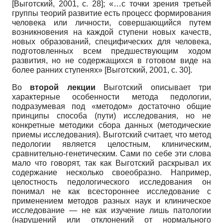
[
Выготский, 2001
, с. 28]
; «…с точки зрения третьей
группы теорий развитие есть процесс формирования
человека или личности, совершающийся путем
возникновения на каждой ступени новых качеств,
новых образований, специфических для человека,
подготовленных всем предшествующим ходом
развития, но не содержащихся в готовом виде на
более ранних ступенях»
[
Выготский, 2001
, с. 30]
.
Во
второй лекции
Выготский описывает три
характерные особенности метода педологии,
подразумевая под «методом» достаточно общие
принципы способа (пути) исследования, но не
конкретные методики сбора данных (методические
приемы исследования). Выготский считает, что метод
педологии является целостным, клиническим,
сравнительно-генетическим. Сами по себе эти слова
мало что говорят, так как Выготский раскрывал их
содержание несколько своеобразно. Например,
целостность педологического исследования он
понимал не как всестороннее исследование с
применением методов разных наук и клиническое
исследование — не как изучение лишь патологии
(нарушений или отклонений от нормального