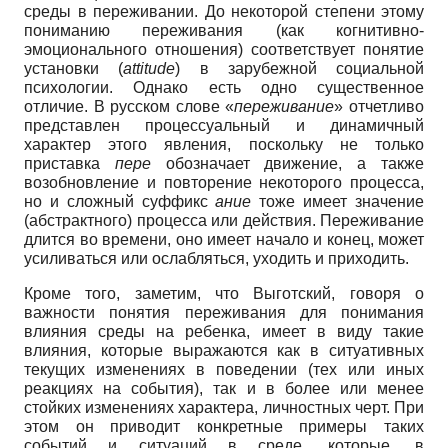
среды в переживании. До некоторой степени этому
пониманию переживания (как когнитивно-
эмоционального отношения) соответствует понятие
установки (
attitude
) в зарубежной социальной
психологии. Однако есть одно существенное
отличие. В русском слове «
переживание
» отчетливо
представлен процессуальный и динамичный
характер этого явления, поскольку не только
приставка
пере
обозначает движение, а также
возобновление и повторение некоторого процесса,
но и сложный суффикс
ание
тоже имеет значение
(абстрактного) процесса или действия. Переживание
длится во времени, оно имеет начало и конец, может
усиливаться или ослабляться, уходить и приходить.
Кроме того, заметим, что Выготский, говоря о
важности понятия переживания для понимания
влияния среды на ребенка, имеет в виду такие
влияния, которые выражаются как в ситуативных
текущих изменениях в поведении (тех или иных
реакциях на события), так и в более или менее
стойких изменениях характера, личностных черт. При
этом он приводит конкретные примеры таких
событий и ситуаций в среде, которые, в