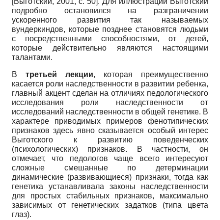
[
Выготский, 2001
, с. 50]
. Для иллюстрации Выготский
подробно остановился на разграничении
ускоренного развития так называемых
вундеркиндов, которые позднее становятся людьми
с посредственными способностями, от детей,
которые действительно являются настоящими
талантами.
В
третьей лекции
, которая преимущественно
касается роли наследственности в развитии ребенка,
главный акцент сделан на отличиях педологического
исследования роли наследственности от
исследований наследственности в общей генетике. В
характере приводимых примеров фенотипических
признаков здесь явно сказывается особый интерес
Выготского к развитию поведенческих
(психологических) признаков. В частности, он
отмечает, что педологов чаще всего интересуют
сложные смешанные по детерминации
динамические (развивающиеся) признаки, тогда как
генетика устанавливала законы наследственности
для простых стабильных признаков, максимально
зависимых от генетических задатков (типа цвета
глаз).