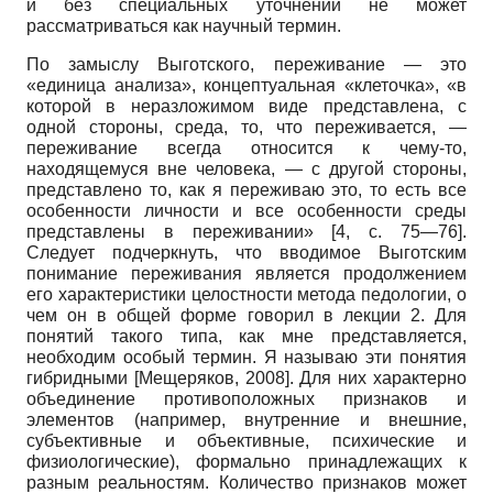
и без специальных уточнений не может
рассматриваться как научный термин.
По замыслу Выготского, переживание — это
«единица анализа», концептуальная «клеточка», «в
которой в неразложимом виде представлена, с
одной стороны, среда, то, что переживается, —
переживание всегда относится к чему-то,
находящемуся вне человека, — с другой стороны,
представлено то, как я переживаю это, то есть все
особенности личности и все особенности среды
представлены в переживании» [4, с. 75—76].
Следует подчеркнуть, что вводимое Выготским
понимание переживания является продолжением
его характеристики целостности метода педологии, о
чем он в общей форме говорил в лекции 2. Для
понятий такого типа, как мне представляется,
необходим особый термин. Я называю эти понятия
гибридными
[
Мещеряков, 2008
]
. Для них характерно
объединение противоположных признаков и
элементов (например, внутренние и внешние,
субъективные и объективные, психические и
физиологические), формально принадлежащих к
разным реальностям. Количество признаков может