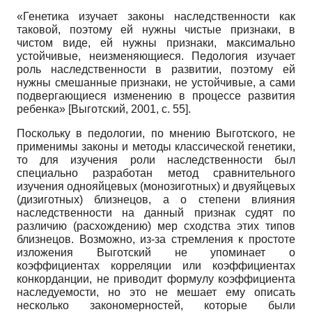
«Генетика изучает законы наследственности как
таковой, поэтому ей нужны чистые признаки, в
чистом виде, ей нужны признаки, максимально
устойчивые, неизменяющиеся. Педология изучает
роль наследственности в развитии, поэтому ей
нужны смешанные признаки, не устойчивые, а сами
подвергающиеся изменению в процессе развития
ребенка»
[
Выготский, 2001
, с. 55]
.
Поскольку в педологии, по мнению Выготского, не
применимы законы и методы классической генетики,
то для изучения роли наследственности был
специально разработан метод сравнительного
изучения однояйцевых (монозиготных) и двуяйцевых
(дизиготных) близнецов, а о степени влияния
наследственности на данный признак судят по
различию (расхождению) мер сходства этих типов
близнецов. Возможно, из-за стремления к простоте
изложения Выготский не упоминает о
коэффициентах корреляции или коэффициентах
конкорданции, не приводит формулу коэффициента
наследуемости, но это не мешает ему описать
несколько закономерностей, которые были