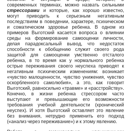
современных терминах, можно назвать сильными
стрессорами
и которые, как хорошо известно,
могут приводить к серьезным негативным
последствиям в поведении, характере, психическом
и соматическом здоровье ребенка. В одном из
примеров Выготский касается вопроса о влиянии
среды на формирование самооценки личности,
делая парадоксальный вывод, что недостаток
способности к обобщению служит своего рода
защитой для самооценки умственно отсталого
ребенка, в то время как у нормального ребенка
острые переживания своего неуспеха приводят к
негативным психическим изменениям: возникает
«чувство малоценности, чувство унижения, чувство
оскорбленного самолюбия», а это, как говорит
Выготский, равносильно «травме» и «расстройству».
Конечно, в жизни ребенка стрессором часто
выступают и превышающие его возможности
требования учебной деятельности (хронический
неуспех). И хотя Выготский оставляет это явление
без внимания, нетрудно применить его подход
(«анализ через переживание») и к этому явлению.