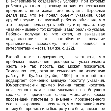
В эксперименте создавались условия, при которых
ребенок указывал взрослому на один из нескольких
предметов, явно желая его получить. Взрослый
делал вид, что не понял объект указания, брал
другой предмет, не нужный ребенку, объяснял, что
этот предмет нельзя дать ребенку и предлагал ему
«взамен» именно тот, который и был реально указан.
Ребенок получал то, что хотел, но выказывал
неудовольствие и настойчивое желание
«разъяснить» взрослому, что тот ошибся в
интерпретации жеста [там же, с. 122].
Второй тезис подчеркивает, в частности, что
проблема выделения референта указательного
жеста не так проста, как может показаться.
Томаселло неоднократно ссылается на известную
работу В. Куайна
[
Куайн, 1996
]
, в которой тот
подвергает сомнению мнимую простоту указания.
Юмористический пример Куайна таков: носитель
неизвестного нам языка указывает на бегущего
кролика и произносит слово «гавагай». Кроме
простейшей гипотезы о значении произнесенного
слова — «кролик» — возможно, что говорящий имел
в виду бег кролика или быстроту его бега, внезапное