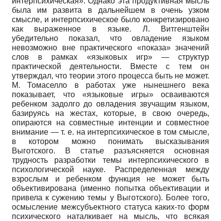
интерпсихическая». Однако эта продуктивная мысль
была им развита в дальнейшем в очень узком
смысле, и интерпсихическое было конкретизировано
как выраженное в языке. Л. Витгенштейн
убедительно показал, что овладение языком
невозможно вне практического «показа» значений
слов в рамках «языковых игр» — структур
практической деятельности. Вместе с тем он
утверждал, что теории этого процесса быть не может.
М. Томаселло в работах уже нынешнего века
показывает, что «языковые игры» осваиваются
ребенком задолго до овладения звучащим языком,
базируясь на жестах, которые, в свою очередь,
опираются на совместные интенции и совместное
внимание — т. е. на интерпсихическое в том смысле,
в котором можно понимать высказывания
Выготского. В статье разъясняется основная
трудность разработки темы интерпсихического в
психологической науке. Распределенная между
взрослым и ребенком функция не может быть
объективирована (именно попытка объективации и
привела к сужению темы у Выготского). Более того,
осмысление межсубъектного статуса каких-то форм
психического наталкивает на мысль, что всякая