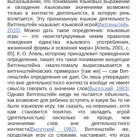
высказываний, что понимание языковых выражений
и овладение языковыми значениями возможно
только в контексте деятельности, в которую речь
вплетается. Эту пронизанную языком деятельность
Витгенштейн называет языковой игрой
[
Витгенштейн,
2010
]
. Можно дать такое определение: языковые
игры — это «конституируемые неким правилом
поведения единства языкового употребления,
жизненной формы и освоения мира»
[
Апель, 2001
, с.
85]
. К.-О. Апель, которому принадлежит приведенное
определение, пишет, что такое понимание концепции
Витгенштейна «мало-помалу вырисовывается в
витгенштейновских примерах» [там же] — сам Вит­
генштейн определения не дает. Он лишь утверждает,
что вне деятельностного контекста вообще не имеет
смысла говорить о значении слов
[
Выготский, 1983
]
.
Однако Витген­штейн нигде не пытается объяснить,
как возможно для ребенка вступить в какую бы то ни
было языковую игру, так сказать, на новеньких, хотя
нам становится понятно, что овладеть игрой
(деятельностью) нисколько не проще, чем
значениями слов вне деятельностного
контекста
[
Выготский, 1982
]
. Витгенштейн же,
продолжая игру со словами, настаивает, что игра