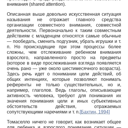
внимания
(shared attention).
Описанная выше довольно искусственная ситуация
называния не отражает главного средства
организации совместного внимания, совместной
деятельности. Первоначально к таким совместным
действиям с младенцем относятся самые обычные
— пообедать, сменить подгузник, убрать игрушки и т.
п. Но происходящие при этом процессы более
сложны, чем отслеживание ребенком внимания
взрослого, направленного просто на предметы
(которое в виде прослеживания взгляда появляется
очень рано — уже около шестимесячного возраста).
Здесь речь идет о понимании цели действий, об
общих интенци­ях, которые позволяют понимать
референты не только существительных, но и,
например, глаголов. Ведь глаголы, описывающие
активность человека, требуют для понимания их
значения понимания цели и иных субъективных
обстоятельств действия, отражаемых
сопутствующими наречиями и т. п.
[
Бахтин, 1994
]
Томаселло ничего не говорит, как возникает общее
для ребенка и взрослого понимание ситуации —