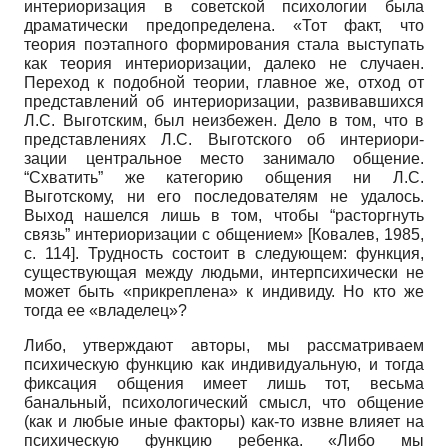
интериоризация в советской психологии была
драматически предопределена. «Тот факт, что
теория поэтапного формирования стала выступать
как теория интериоризации, далеко не случаен.
Переход к подобной теории, главное же, отход от
представлений об интериоризации, развивавшихся
Л.С. Выготским, был неизбежен. Дело в том, что в
представлениях Л.С. Выготского об интериори-
зации центральное место занимало общение.
“Схватить” же категорию общения ни Л.С.
Выготскому, ни его последователям не удалось.
Выход нашелся лишь в том, чтобы “расторгнуть
связь” интериоризации с общением»
[
Ковалев, 1985
,
с. 114]
. Трудность состоит в следующем: функция,
существующая между людьми, интер­психически не
может быть «прикреплена» к индивиду. Но кто же
тогда ее «владелец»?
Либо, утверждают авторы, мы рассматриваем
психическую функцию как индивидуальную, и тогда
фиксация общения имеет лишь тот, весьма
банальный, психологический смысл, что общение
(как и любые иные факторы) как-то извне влияет на
психическую функцию ребенка. «Либо мы