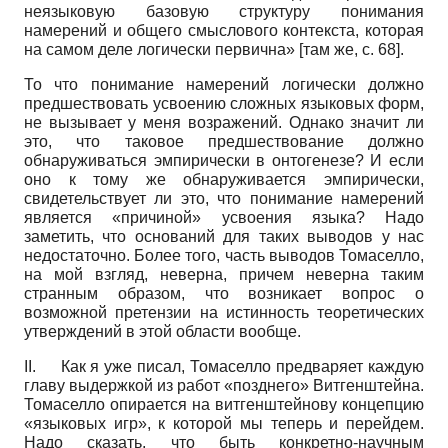
неязыковую базовую структуру понимания
намерений и общего смыслового контекста, которая
на самом деле логически первична» [там же, с. 68].
То что понимание намерений логически должно
предшествовать усвоению сложных языковых форм,
не вызывает у меня возражений. Однако значит ли
это, что таковое предшествование должно
обнаруживаться эмпирически в онтогенезе? И если
оно к тому же обнаруживается эмпирически,
свидетельствует ли это, что понимание намерений
является «причиной» усвоения языка? Надо
заметить, что оснований для таких выводов у нас
недостаточно. Более того, часть выводов Томаселло,
на мой взгляд, неверна, причем неверна таким
странным образом, что возникает вопрос о
возможной претензии на истинность теоретических
утверждений в этой области вообще.
II.
Как я уже писал, Томаселло предваряет каждую
главу выдержкой из работ «позднего» Витген­штейна.
Томаселло опирается на витгенштейнову концепцию
«языковых игр», к которой мы теперь и перейдем.
Надо сказать, что быть конкретно-научным