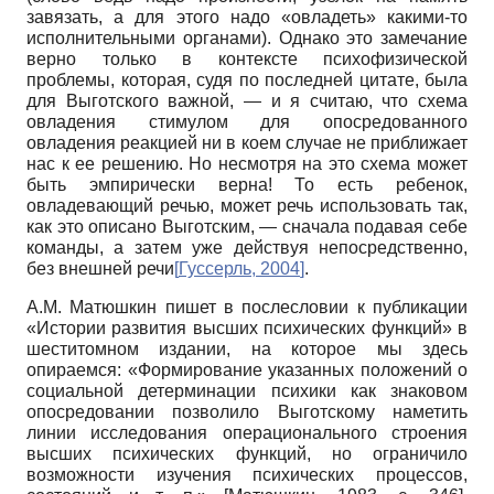
завязать, а для этого надо «овладеть» какими-то
исполнительными органами). Однако это замечание
верно только в контексте психофизической
проблемы, которая, судя по последней цитате, была
для Выготского важной, — и я считаю, что схема
овладения стимулом для опосредованного
овладения реакцией ни в коем случае не приближает
нас к ее решению. Но несмотря на это схема может
быть эмпирически верна! То есть ребенок,
овладевающий речью, может речь использовать так,
как это описано Выготским, — сначала подавая себе
команды, а затем уже действуя непосредственно,
без внешней речи
[
Гуссерль, 2004
]
.
А.М. Матюшкин пишет в послесловии к публикации
«Истории развития высших психических функций» в
шеститомном издании, на которое мы здесь
опираемся: «Формирование указанных положений о
социальной детерминации психики как знаковом
опосредовании позволило Выготскому наметить
линии исследования операционального строения
высших психических функций, но ограничило
возможности изучения психических процессов,