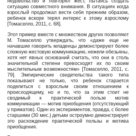
недовольство и повторял жест, пытаясь создать
ситуацию совместного внимания. В ситуациях когда
взрослый продолжал вести себя прежним образом,
ребенок вскоре терял интерес к этому взрослому
[
Томаселло, 2011
, с. 68]
.
Этот пример вместе с множеством других позволяют
М. Томаселло утверждать, что «даже еще не
начавшие говорить младенцы демонстрируют более
сложную жестовую коммуникацию, нежели обезьяны,
хотя нет явных оснований считать, что они в столь
значительной степени превосходят их по своим
мыслительным возможностям»
[
Томаселло, 2011
, с.
79]
. Эмпирические свидетельства такого типа
показывают не только, что ребенок старается
поделиться с взрослым своим отношением к
происходящему, но и то, что за этим стоит не
сводимый к практической пользе мотив
коммуникации — мотив приобщения (отсутствующий
у приматов). Один из экспериментов, правда, с более
старшими (30 мес.) детьми остроумно демонстрирует
это расхождение практической пользы и мотива
приобщения.