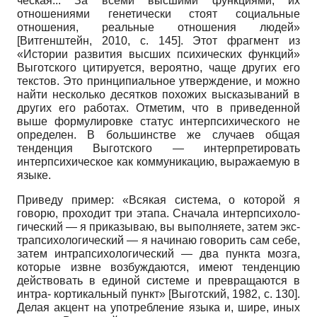
ческая... За всеми высшими функциями, их
отношениями генетически стоят социальные
отношения, реальные отношения людей»
[
Витгенштейн, 2010
, с. 145]
. Этот фрагмент из
«Истории развития высших психических функций»
Выготского цитируется, вероятно, чаще других его
текстов. Это принципиальное утверждение, и можно
найти несколько десятков похожих высказываний в
других его работах. Отметим, что в приведенной
выше формулировке статус интерпсихического не
определен. В большинстве же случаев общая
тенденция Выготского — интерпретировать
интерпсихичес­кое как коммуникацию, выражаемую в
языке.
Приведу пример: «Всякая система, о которой я
говорю, проходит три этапа. Сначала интерпсихоло­
гический — я приказываю, вы выполняете, затем экс-
трапсихологический — я начинаю говорить сам себе,
затем интрапсихологический — два пункта мозга,
которые извне возбуждаются, имеют тенденцию
действовать в единой системе и превращаются в
интра- кортикальный пункт»
[
Выготский, 1982
, с. 130]
.
Делая акцент на употребление языка и, шире, иных