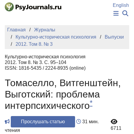
Перейти к основному содержанию
English
НОВОСТИ
Главная
Журналы
ИЗДАНИЯ
Культурно-историческая психология
Выпуски
АВТОРЫ
2012. Том 8. № 3
ПОДАТЬ РУКОПИСЬ
БАЗА ЗНАНИЙ
Культурно-историческая психология
КЛЮЧЕВЫЕ СЛОВА
2012. Том 8. № 3. С. 95–104
Регистрация
Вход
ISSN: 1816-5435 / 2224-8935 (online)
Томаселло, Витгенштейн,
Выготский: проблема
*
интерпсихического
Прослушать статью
31 мин.
6711
чтения