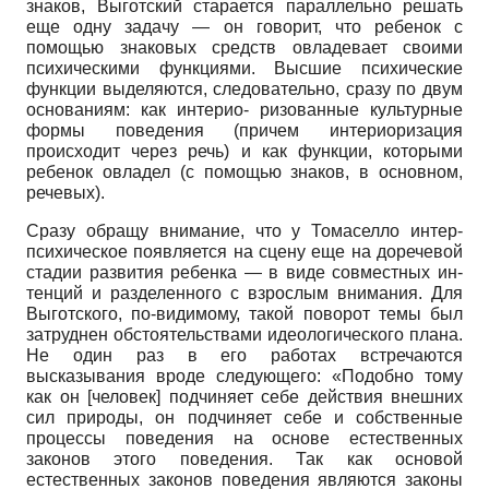
знаков, Выгот­ский старается параллельно решать
еще одну задачу — он говорит, что ребенок с
помощью знаковых средств овладевает своими
психическими функциями. Высшие психические
функции выделяются, следовательно, сразу по двум
основаниям: как интерио- ризованные культурные
формы поведения (причем интериоризация
происходит через речь) и как функции, которыми
ребенок овладел (с помощью знаков, в основном,
речевых).
Сразу обращу внимание, что у Томаселло интер­
психическое появляется на сцену еще на доречевой
стадии развития ребенка — в виде совместных ин­
тенций и разделенного с взрослым внимания. Для
Выготского, по-видимому, такой поворот темы был
затруднен обстоятельствами идеологического плана.
Не один раз в его работах встречаются
высказывания вроде следующего: «Подобно тому
как он [человек] подчиняет себе действия внешних
сил природы, он подчиняет себе и собственные
процессы поведения на основе естественных
законов этого поведения. Так как основой
естественных законов поведения являются законы