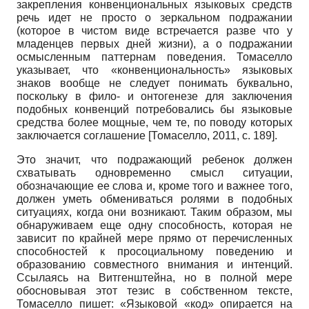
закрепления конвенциональных языковых средств
речь идет не просто о зеркальном подражании
(которое в чистом виде встречается разве что у
младенцев первых дней жизни), а о подражании
осмысленным паттернам поведения. Томаселло
указывает, что «конвенциональность» языковых
знаков вообще не следует понимать буквально,
поскольку в фило- и онтогенезе для заключения
подобных конвенций потребовались бы языковые
средства более мощные, чем те, по поводу которых
заключается соглашение
[
Томаселло, 2011
, с. 189]
.
Это значит, что подражающий ребенок должен
схватывать одновременно смысл ситуации,
обозначающие ее слова и, кроме того и важнее того,
должен уметь обмениваться ролями в подобных
ситуациях, когда они возникают. Таким образом, мы
обнаруживаем еще одну способность, которая не
зависит по крайней мере прямо от перечисленных
способностей к просоциальному поведению и
образованию совместного внимания и интенций.
Ссылаясь на Витген­штейна, но в полной мере
обосновывая этот тезис в собственном тексте,
Томаселло пишет: «Языковой «код» опирается на