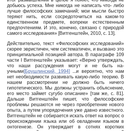
добьюсь успеха. Мне никогда не написать что- либо
лучше философских замечаний; мои мысли быстро
теряют нить, если сосредоточиться на каком-то
единственном предмете, вопреки естественным
предпочтениям. И это, конечно, связано с природой
самого исследования»
[
Витгенштейн, 2010
, с. 13]
.
Действительно, текст «Философских исследований»
скорее эвристичен, чем систематичен, и вызвано это
принципиальной позицией автора. В параграфе 109
части
I
Витгенштейн указывает: «Верно утверждать,
что наши рассуждения могут и не быть на-
учными
[
Брушлинский, 1994
]
...и вероятно, что нам
нет необходимости развивать какую-либо теорию. В
нашем рассмотрении не должно быть ничего
гипотетического. Мы должны устранить объяснение,
его место займет сугубо описание» [там же, с. 81].
Дальше Витгенштейн пишет, что философские
проблемы решаются не через приобретение нового
опыта, а путем упорядочения уже давно известного.
Витгенштейн не собирается искать ответ на вопрос о
происхождении языка или об овладении языком в
онтогенезе. Он утверждает в сотнях коротких