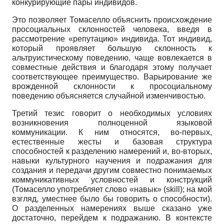
конкурирующие пары индивидов.
Это позволяет Томаселло объяснить происхождение
просоциальных склонностей человека, введя в
рассмотрение «репутацию» индивида. Тот индивид,
который проявляет большую склонность к
альтруистическому поведению, чаще вовлекается в
совместные действия и благодаря этому получает
соответствующее преимущество. Варьирование же
врожденной склонности к просоциальному
поведению объясняется случайной изменчивостью.
Третий тезис говорит о необходимых условиях
возникновения полноценной языковой
коммуникации. К ним относятся, во-первых,
естественные жесты и базовая структура
способностей к разделению намерений и, во-вторых,
навыки культурного научения и подражания для
создания и передачи другим совместно понимаемых
коммуникативных условностей и конструкций
(Томаселло употребляет слово «навык»
(skill);
на мой
взгляд, уместнее было бы говорить о способности).
О разделенных намерениях выше сказано уже
достаточно, перейдем к подражанию. В контексте