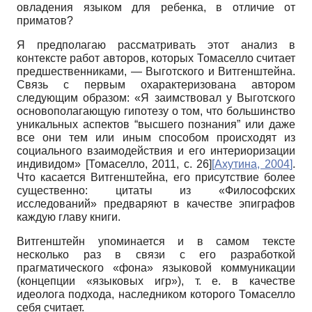
овладения языком для ребенка, в отличие от
приматов?
Я предполагаю рассматривать этот анализ в
контексте работ авторов, которых Томаселло считает
предшественниками, — Выготского и Витгенштейна.
Связь с первым охарактеризована автором
следующим образом: «Я заимствовал у Выготского
основополагающую гипотезу о том, что большинство
уникальных аспектов “высшего познания” или даже
все они тем или иным способом происходят из
социального взаимодействия и его интериоризации
индивидом»
[
Томаселло, 2011
, с. 26]
[
Ахутина, 2004
]
.
Что касается Витгенштейна, его присутствие более
существенно: цитаты из «Философских
исследований» предваряют в качестве эпиграфов
каждую главу книги.
Витгенштейн упоминается и в самом тексте
несколько раз в связи с его разработкой
прагматического «фона» языковой коммуникации
(концепции «языковых игр»), т. е. в качестве
идеолога подхода, наследником которого Томаселло
себя считает.