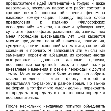
продолжателем идей Витгенштейна трудно и даже
невозможно, поскольку пафос его работ состоит в
критике всякой попытки объяснения феномена
языковой коммуникации. Приведу первые слова
предисловия к изданию «Философских
исследований»: «Мысли, которые я публикую ниже,
суть итог философских размышлений, занимавших
меня последние шестнадцать лет. Они касаются
многих предметов: понятий значения, понимания,
суждения, логики, оснований математики, состояний
сознания и прочего. Я записывал эти мысли как
замечания, короткими абзацами, из которых иногда
выстраивались довольно длинные цепочки,
посвященные конкретной теме, а порой налицо
внезапные изменения и резкие переходы к другим
темам. Моим намерением было изначально собрать
мысли воедино в книге, форму которой я
представлял по-разному в разное время. Но важна
не форма, а тот факт, что мысли должны переходить
от предмета к предмету в естественном порядке и
последовательно.
После нескольких неудачных попыток объединить
итог размышлений в целое я понял, что никогда не