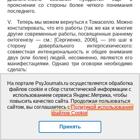
прояснении со стороны более четкого понимания
последнего.
V.
Теперь мы можем вернуться к Томаселло. Можно
констатировать, что его работы (так же как и многие
другие современные работы, посвященные раннему
онтогенезу — см.:
[
Сергиенко, 2006
]
, — это шаг в
сторону довербального интерпсихического:
совместная ин­тенциональность и общее внимание
двух (или более) людей, несомненно, являются его
манифестациями. Однако три оговорки необходимо
сделать:
1.
Разделенное внимание и совместная интенцио­
На портале PsyJournals.ru осуществляется обработка
нальность, как показывает способ аргументации Ку­
файлов cookie и сбор статистической информации с
айна и ссылающегося на его работу Томаселло, суть
использованием сервиса Яндекс.Метрика, чтобы
логические условия возможности вербальной
повысить качество сайта. Продолжая пользоваться
коммуникации. В нормальном онтогенезе они являют
сайтом, вы соглашаетесь с
Политикой использования
себя в виде прослеживания ребенком взгляда
файлов Cookie
.
взрослого, в виде подражания его действиям и т. п.
Однако считать, что именно эти явленные признаки
Принять
присутствия совместных внимания и
интенциональности суть необходимые условия
появления вербального языка, по-моему, логически