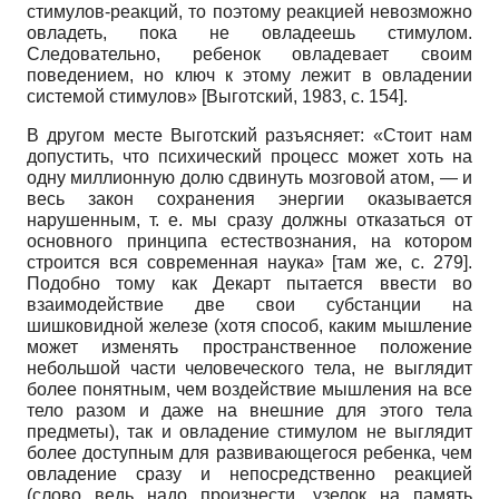
стимулов-реакций, то поэтому реакцией невозможно
овладеть, пока не овладеешь стимулом.
Следовательно, ребенок овладевает своим
поведением, но ключ к этому лежит в овладении
системой стимулов»
[
Выготский, 1983
, с. 154]
.
В другом месте Выготский разъясняет: «Стоит нам
допустить, что психический процесс может хоть на
одну миллионную долю сдвинуть мозговой атом, — и
весь закон сохранения энергии оказывается
нарушенным, т. е. мы сразу должны отказаться от
основного принципа естествознания, на котором
строится вся современная наука» [там же, с. 279].
Подобно тому как Декарт пытается ввести во
взаимодействие две свои субстанции на
шишковидной железе (хотя способ, каким мышление
может изменять пространственное положение
небольшой части человеческого тела, не выглядит
более понятным, чем воздействие мышления на все
тело разом и даже на внешние для этого тела
предметы), так и овладение стимулом не выглядит
более доступным для развивающегося ребенка, чем
овладение сразу и непосредственно реакцией
(слово ведь надо произнести, узелок на память