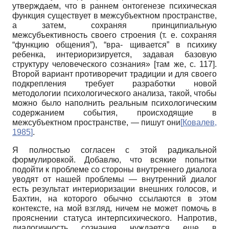
утверждаем, что в раннем онтогенезе психическая
функция существует в межсубъектном пространстве,
а затем, сохраняя принципиальную
межсубъективность своего строения (т. е. сохраняя
“функцию общения”), “вра- щивается” в психику
ребенка, интериоризируется, задавая базовую
структуру человеческого сознания» [там же, с. 117].
Второй вариант противоречит традиции и для своего
подкрепления требует разработки новой
методологии психологического анализа, такой, чтобы
можно было наполнить реальным психологическим
содержанием события, происходящие в
межсубъектном пространстве, — пишут они
[
Ковалев,
1985
]
.
Я полностью согласен с этой радикальной
формулировкой. Добавлю, что всякие попытки
подойти к проблеме со стороны внутреннего диалога
уводят от нашей проблемы — внутренний диалог
есть результат интериоризации внешних голосов, и
Бахтин, на которого обычно ссылаются в этом
контексте, на мой взгляд, ничем не может помочь в
прояснении статуса интерпсихического. Напротив,
диалогичность сознания нуждается еще в