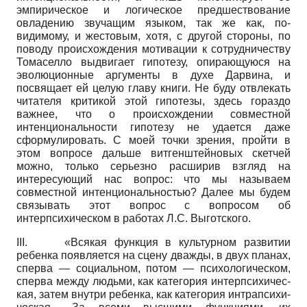
эмпирическое и логическое предшествование
овладению звучащим языком, так же как, по-
видимому, и жесто­вым, хотя, с другой стороны, по
поводу происхождения мотивации к сотрудничеству
Томаселло выдвигает гипотезу, опирающуюся на
эволюционные аргументы в духе Дарвина, и
посвящает ей целую главу книги. Не буду отвлекать
читателя критикой этой гипотезы, здесь гораздо
важнее, что о происхождении совместной
интенциональности гипотезу не удается даже
сформулировать. С моей точки зрения, пройти в
этом вопросе дальше витгенштейновых скетчей
можно, только серьезно расширив взгляд на
интересующий нас вопрос: что мы называем
совместной интенциональностью? Далее мы будем
связывать этот вопрос с вопросом об
интерпсихическом в работах Л.С. Выготского.
III.
«Всякая функция в культурном развитии
ребенка появляется на сцену дважды, в двух планах,
сперва — социальном, потом — психологическом,
сперва между людьми, как категория интерпсихичес­
кая, затем внутри ребенка, как категория интрапсихи-