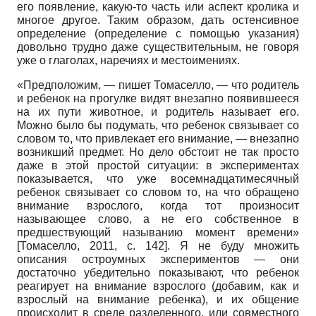
его появление, какую-то часть или аспект кролика и
многое другое. Таким образом, дать остенсивное
определение (определение с помощью указания)
довольно трудно даже существительным, не говоря
уже о глаголах, наречиях и местоимениях.
«Предположим, — пишет Томаселло, — что родитель
и ребенок на прогулке видят внезапно появившееся
на их пути животное, и родитель называет его.
Можно было бы подумать, что ребенок связывает со
словом то, что привлекает его внимание, — внезапно
возникший предмет. Но дело обстоит не так просто
даже в этой простой ситуации: в экспериментах
показывается, что уже восемнадцатимесячный
ребенок связывает со словом то, на что обращено
внимание взрослого, когда тот произносит
называющее слово, а не его собственное в
предшествующий называнию момент времени»
[
Томаселло, 2011
, с. 142]
. Я не буду множить
описания остроумных экспериментов — они
достаточно убедительно показывают, что ребенок
реагирует на внимание взрослого (добавим, как и
взрослый на внимание ребенка), и их общение
происходит в среде разделенного, или совместного