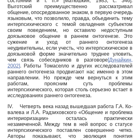
состояний и т. п.»
[
Матюшкин, 1983
, с. 346]
.
Выготский преимущественно рассматривал
общение, опосредованное знаком, в первую очередь
языковым, что позволило, правда, объединить тему
ин­терпсихического с темой овладения субъектом
своим поведением, но оставило недоступным
доязыковое общение в раннем онтогенезе. Это
сужение и уход от раннего онтогенеза
неудивительны, если учесть, что ин­терпсихическое в
доязыковой форме значительно труднее уловить,
чем связь собеседников в разговоре
[
Дунайкин,
2002
]
. Работы Томаселло и других исследователей
раннего онтогенеза продвигают нас именно в этом
направлении. Но прежде чем вернуться к этим
работам, проясним суть проблемы
интерпсихического, которая столь серьезно встает в
исследованиях раннего онтогенеза.
IV.
Четверть века назад вышедшая работа Г.А. Ко­
валева и Л.А. Радзиховского «Общение и проблема
интериоризации» осталась практически
незамеченной. Между тем в ней вопрос о статусе
интерпсихиче­ского поставлен совершенно четко.
Авторы показывают, что эволюция понятия