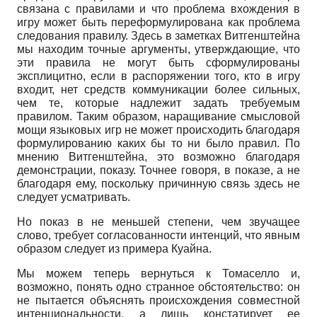
связана с правилами и что проблема вхождения в
игру может быть переформулирована как проблема
следования правилу. Здесь в заметках Витгенштейна
мы находим точные аргументы, утверждающие, что
эти правила не могут быть сформулированы
эксплицитно, если в распоряжении того, кто в игру
входит, нет средств коммуникации более сильных,
чем те, которые надлежит задать требуемым
правилом. Таким образом, наращивание смысловой
мощи языковых игр не может происходить благодаря
формулированию каких бы то ни было правил. По
мнению Вит­генштейна, это возможно благодаря
демонстрации, показу. Точнее говоря, в показе, а не
благодаря ему, поскольку причинную связь здесь не
следует усматривать.
Но показ в не меньшей степени, чем звучащее
слово, требует согласованности интенций, что явным
образом следует из примера Куайна.
Мы можем теперь вернуться к Томаселло и,
возможно, понять одно странное обстоятельство: он
не пытается объяснять происхождения совместной
ин­тенциональности, а лишь констатирует ее