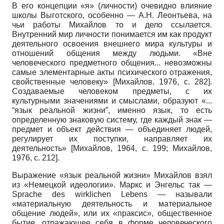
В его концепции «я» (личности) очевидно влияние
школы Выготского, особенно — А.Н. Леонтьева, на
чьи работы Михайлов то и дело ссылается.
Внутренний мир личности понимается им как продукт
деятельного освоения внешнего мира культуры и
отношений общения между людьми. «Вне
человеческого предметного общения... невозможны
самые элементарные акты психического отражения,
свойственные человеку»
[
Михайлов, 1976
, с. 282]
.
Создаваемые человеком предметы, с их
культурными значениями и смыслами, образуют «...
“язык реальной жизни”, именно язык, то есть
определенную знаковую систему, где каждый знак —
предмет и объект действия — объединяет людей,
регулирует их поступки, направляет их
деятельность»
[
Михайлов, 1964
, с. 199;
Михайлов,
1976
, с. 212]
.
Выражение «язык реальной жизни» Михайлов взял
из «Немецкой идеологии». Маркс и Энгельс так —
Sprache des wirklichen Lebens
— называли
«материальную деятельность и материальное
общение людей», или их «праксис», общественное
бытие, отражающее себя в форме человеческого