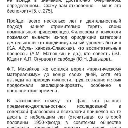
не всегда в значении, достаточно очерченном,
определенном
...
Скажу вам откровенно
—
меня это
беспокоит»
[5,
с.
275].
Пройдет всего несколько лет и деятельностный
подход начнет стремительно терять своих
номинальных приверженцев. Философы и психологи
пожелают вывести из-под юрисдикции категории
деятельности кто «индивидуальный уровень бытия»
(К.А. Абуль- ханова-Славская), кто воспитательные
процессы (А.М. Матюшкин и др.), кто совесть (Э.Г.
Юдин и А.П. Огурцов) и свободу (Ю.Н. Давыдов)
...
Ф.Т. Михайлов же остался верен «практическому
материализму» до конца своих дней, хотя его
взгляды на природу личности, труд, сознание и язык
продолжали эволюционировать, особенно в
постсоветские времена.
В заключение отмечу тот факт, что расцвет
предметно-деятельностных исследований в
советской философии и психологии пришелся на те
десять с небольшим лет (отсчитывая со второй
половины 1950-х)когда в советском обществе
ощущался творческий подъем и наши люди