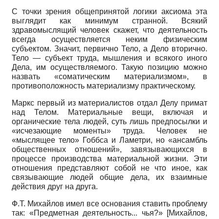
С точки зрения общепринятой логики аксиома эта
выглядит как минимум странной. Всякий
здравомыслящий человек скажет, что деятельность
всегда осуществляется неким физическим
субъектом. Значит, первично Тело, а Дело вторично.
Тело — субъект труда, мышления и всякого иного
Дела, им осуществляемого. Такую позицию можно
назвать «соматическим материализмом», в
противоположность материализму практическому.
Маркс первый из материалистов отдал Делу примат
над Телом. Материальные вещи, включая и
органические тела людей, суть лишь предпосылки и
«исчезающие моменты» труда. Человек не
«мыслящее тело» Гоббса и Ламетри, но «ансамбль
общественных отношений», завязывающихся в
процессе производства материальной жизни. Эти
отношения представляют собой не что иное, как
связывающие людей общие дела, их взаимные
действия друг на друга.
Ф.Т. Михайлов имел все основания ставить проблему
так: «Предметная деятельность... чья?»
[
Михайлов,