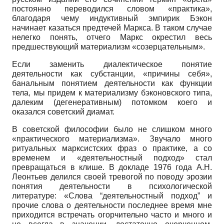
постоянно переводился словом «практика»,
благодаря чему индуктивный эмпирик Бэкон
начинает казаться предтечей Маркса. В таком случае
нелегко понять, отчего Маркс окрестил весь
предшествующий материализм «созерцательным».
Если заменить диалектическое понятие
деятельности как субстанции, «причины себя»,
банальным понятием деятельности как функции
тела, мы придем к материализму бэконовского типа,
далеким (дегенеративным) потомком коего и
оказался советский диамат.
В советской философии было не слишком много
«практического материализма». Звучало много
ритуальных марксистских фраз о практике, а со
временем и «деятельностный подход» стал
превращаться в клише. В докладе
1976
года А.Н.
Леонтьев делился своей тревогой по поводу эрозии
понятия деятельности в психологической
литературе: «Слова “деятельностный подход” и
прочие слова о деятельности последнее время мне
приходится встречать огорчительно часто и много и