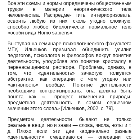
Все эти схемы и нормы опредмечены общественным
трудом в материи неорганического тела
человечества. Распредме- тить, интериоризовать,
освоить любую из них, сколь угодно сложную,
способно любое биологически нормальное тело
«особи вида
Homo sapiens».
Выступая на семинаре психологического факультета
МГУ, Ильенков призывал объединить усилия
педагогов, психологов и философов вокруг понятия
деятельности, уподобляя это понятие кристаллу в
перенасыщенном растворе. Проблема, однако, в
том, что «деятельность» зачастую толкуется
абстрактно, как операции с чем угодно или
«активность» вообще. Понятие деятельности
необходимо конкретизировать: она должна быть
понята как «... процесс изменения природы,
предметная деятельность в самом серьезном
значении этого слова»
[
Ильенков, 2002
, с. 79]
.
Предметом деятельности бывают не только
реальные вещи, но и знаки — слова, числа, ноты и т.
д. Плохо если эти две кардинально разные
«деятельности» смешиваются — операции со