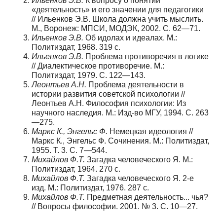
Ильенков Э.В.
К вопросу о понятии
«деятельность» и его значении для педагогики
// Ильенков Э.В. Школа должна учить мыслить.
М., Воронеж: МПСИ, МОДЭК, 2002. С. 62—71.
Ильенков Э.В.
Об идолах и идеалах. М.:
Политиздат, 1968. 319 с.
Ильенков Э.В.
Проблема противоречия в логике
// Диалектическое противоречие. М.:
Политиздат, 1979. С. 122—143.
Леонтьев А.H.
Проблема деятельности в
истории развития советской психологии //
Леонтьев А.H. Философия психологии: Из
научного наследия. М.: Изд-во МГУ, 1994. С. 263
—275.
Маркс К., Энгельс Ф.
Немецкая идеология //
Маркс К., Энгельс Ф. Сочинения. М.: Политиздат,
1955. Т. 3. С. 7—544.
Михайлов Ф.Т.
Загадка человеческого Я. М.:
Политиздат, 1964. 270 с.
Михайлов Ф.Т.
Загадка человеческого Я. 2-е
изд. М.: Политиздат, 1976. 287 с.
Михайлов Ф.Т.
Предметная деятельность... чья?
// Вопросы философии. 2001. № 3. С. 10—27.