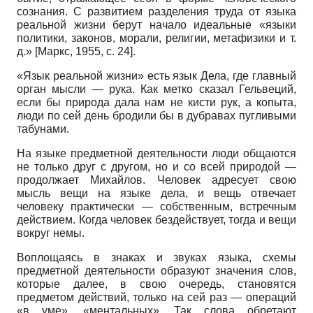
сознания. С развитием разделения труда от языка
реальной жизни берут начало идеальные «языки
политики, законов, морали, религии, метафизики и т.
д.»
[
Маркс, 1955
, с. 24]
.
«Язык реальной жизни» есть язык Дела, где главный
орган мысли — рука. Как метко сказал Гельве­ций,
если бы природа дала нам не кисти рук, а копыта,
люди по сей день бродили бы в дубравах пугливыми
табунами.
На языке предметной деятельности люди общаются
не только друг с другом, но и со всей природой —
продолжает Михайлов. Человек адресует свою
мысль вещи на языке дела, и вещь отвечает
человеку практически — собственным, встречным
действием. Когда человек бездействует, тогда и вещи
вокруг немы.
Воплощаясь в знаках и звуках языка, схемы
предметной деятельности образуют значения слов,
которые далее, в свою очередь, становятся
предметом действий, только на сей раз — операций
«в уме», «ментальных». Так слова обретают