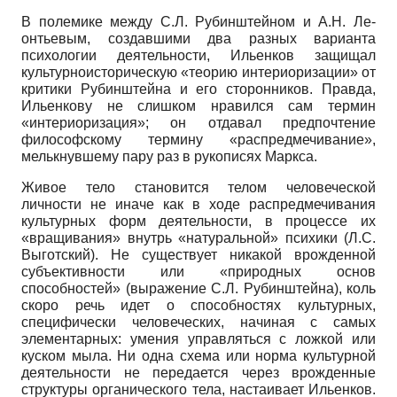
В полемике между С.Л. Рубинштейном и А.Н. Ле­
онтьевым, создавшими два разных варианта
психологии деятельности, Ильенков защищал
культурно­историческую «теорию интериоризации» от
критики Рубинштейна и его сторонников. Правда,
Ильенкову не слишком нравился сам термин
«интериоризация»; он отдавал предпочтение
философскому термину «распредмечивание»,
мелькнувшему пару раз в рукописях Маркса.
Живое тело становится телом человеческой
личности не иначе как в ходе распредмечивания
культурных форм деятельности, в процессе их
«вращивания» внутрь «натуральной» психики (Л.С.
Выготский). Не существует никакой врожденной
субъективности или «природных основ
способностей» (выражение С.Л. Рубинштейна), коль
скоро речь идет о способностях культурных,
специфически человеческих, начиная с самых
элементарных: умения управляться с ложкой или
куском мыла. Ни одна схема или норма культурной
деятельности не передается через врожденные
структуры органического тела, настаивает Ильенков.