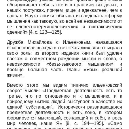
обнаруживает себя также и в практических делах, в
наших поступках, причем чище и адекватнее, чем в
словах. Наука логики обязана исследовать «форму
мышления как таковую, во всей ее независимости от
ее словесно­терминологических и синтаксических
одеяний» [4, с. 123—125].
Дружба Михайлова с Ильенковым, начавшаяся
вскоре после выхода в свет «Загадки», явно сыграла
свою роль: из второго издания книги был удален
пассаж о совместном рождении мысли и слова, о
невозможности «безъязыкового мышления» и
вообще большая часть главы «Язык реальной
жизни».
Вместо этого мы видим типично ильенковский
оборот мысли: «Предметная деятельность есть то
третье, что по отношению и к мышлению, и к
природному бытию людей выступает в качестве их
единой “субстанции”... Исторически развивающаяся
предметная деятельность и есть лоно, в котором
формируется мыслящий, сознающий и себя, и весь
мир человек, наше Я»
[8,
с.
194—195].
«Само
мышление, как, впрочем, и телесная организация