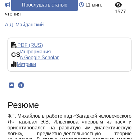
Прослушать статью
11 мин.
1577
чтения
А.Д. Майданский
PDF (RUS)
Информация
GS
в Google Scholar
Метрики
Резюме
Ф.Т. Михайлов в работе над «Загадкой человеческого
Я» называл Э.В. Ильенкова «первым из нас» и
ориентировался на развитую им диалектическую
логику, предметно-деятельностную теорию