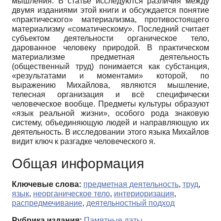
мышления. В статье исследуются различия между
двумя изданиями этой книги и обсуждается понятие
«практического» материализма, противостоящего
материализму «соматическому». Последний считает
субъектом деятельности органическое тело,
дарованное человеку природой. В практическом
материализме предметная деятельность
(общественный труд) понимается как субстанция,
«результатами и моментами» которой, по
выражению Михайлова, являются мышление,
телесная организация и всё специфически
человеческое вообще. Предметы культуры образуют
«язык реальной жизни», особого рода знаковую
систему, объединяющую людей и направляющую их
деятельность. В исследовании этого языка Михайлов
видит ключ к разгадке человеческого я.
Общая информация
Ключевые слова:
предметная деятельность
,
труд
,
язык
,
неорганическое тело
,
интериоризация
,
распредмечивание
,
деятельностный подход
Рубрика издания:
Памятные даты