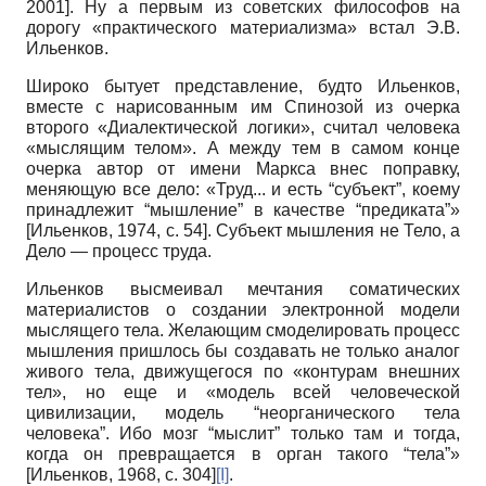
2001
]
. Ну а первым из советских философов на
дорогу «практического материализма» встал Э.В.
Ильенков.
Широко бытует представление, будто Ильен­ков,
вместе с нарисованным им Спинозой из очерка
второго «Диалектической логики», считал человека
«мыслящим телом». А между тем в самом конце
очерка автор от имени Маркса внес поправку,
меняющую все дело: «Труд... и есть “субъект”, коему
принадлежит “мышление” в качестве “предиката”»
[
Ильенков, 1974
, с. 54]
. Субъект мышления не Тело, а
Дело — процесс труда.
Ильенков высмеивал мечтания соматических
материалистов о создании электронной модели
мыслящего тела. Желающим смоделировать процесс
мышления пришлось бы создавать не только аналог
живого тела, движущегося по «контурам внешних
тел», но еще и «модель всей человеческой
цивилизации, модель “неорганического тела
человека”. Ибо мозг “мыслит” только там и тогда,
когда он превращается в орган такого “тела”»
[
Ильенков, 1968
, с. 304]
[I]
.