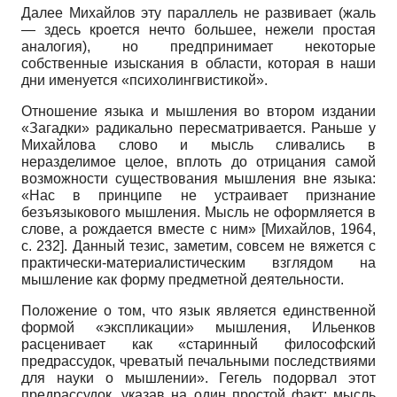
Далее Михайлов эту параллель не развивает (жаль
— здесь кроется нечто большее, нежели простая
аналогия), но предпринимает некоторые
собственные изыскания в области, которая в наши
дни именуется «психолингвистикой».
Отношение языка и мышления во втором издании
«Загадки» радикально пересматривается. Раньше у
Михайлова слово и мысль сливались в
неразделимое целое, вплоть до отрицания самой
возможности существования мышления вне языка:
«Нас в принципе не устраивает признание
безъязыкового мышления. Мысль не оформляется в
слове, а рождается вместе с ним»
[
Михайлов, 1964
,
с. 232]
. Данный тезис, заметим, совсем не вяжется с
практически-материалистическим взглядом на
мышление как форму предметной деятельности.
Положение о том, что язык является единственной
формой «экспликации» мышления, Ильенков
расценивает как «старинный философский
предрассудок, чреватый печальными последствиями
для науки о мышлении». Гегель подорвал этот
предрассудок, указав на один простой факт: мысль