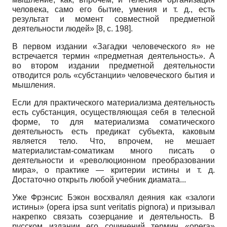
человека, само его бытие, умения и т. д., есть
результат и момент совместной предметной
деятельности людей»
[8,
с.
198].
В первом издании «Загадки человеческого я» не
встречается термин «предметная деятельность». А
во втором издании предметной деятельности
отводится роль «субстанции» человеческого бытия и
мышления.
Если для практического материализма деятельность
есть субстанция, осуществляющая себя в телесной
форме, то для материализма соматического
деятельность есть предикат субъекта, каковым
является тело. Что, впрочем, не мешает
материалистам-соматикам много писать о
деятельности и «революционном преобразовании
мира», о практике
—
критерии истины и т. д.
Достаточно открыть любой учебник диамата
...
Уже Фрэнсис Бэкон восхвалял деяния как «залоги
истины»
(opera ipsa sunt veritatis pignora)
и призывал
накрепко связать созерцание и деятельность. В
русском издании его сочинений термин
«opera»