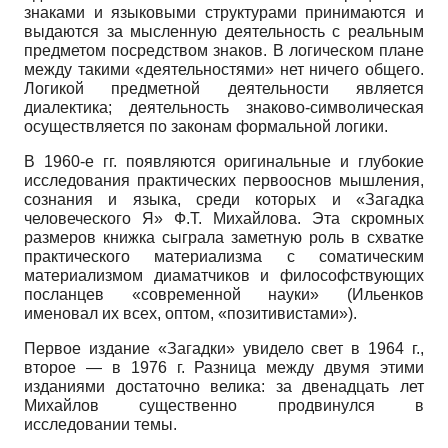
знаками и языковыми структурами принимаются и
выдаются за мысленную деятельность с реальным
предметом посредством знаков. В логическом плане
между такими «деятельностями» нет ничего общего.
Логикой предметной деятельности является
диалектика; деятельность знаково-символическая
осуществляется по законам формальной логики.
В 1960-е гг. появляются оригинальные и глубокие
исследования практических первооснов мышления,
сознания и языка, среди которых и «Загадка
человеческого Я» Ф.Т. Михайлова. Эта скромных
размеров книжка сыграла заметную роль в схватке
практического материализма с соматическим
материализмом диаматчиков и философствующих
посланцев «современной науки» (Ильенков
именовал их всех, оптом, «позитивистами»).
Первое издание «Загадки» увидело свет в 1964 г.,
второе — в 1976 г. Разница между двумя этими
изданиями достаточно велика: за двенадцать лет
Михайлов существенно продвинулся в
исследовании темы.