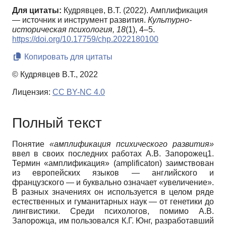
Для цитаты:
Кудрявцев, В.Т. (2022). Амплификация
— источник и инструмент развития.
Культурно-
историческая психология,
18
(1), 4–5.
https://doi.org/10.17759/chp.2022180100
Копировать для цитаты
© Кудрявцев В.Т., 2022
Лицензия:
CC BY-NC 4.0
Полный текст
Понятие
«амплификация психического развития»
ввел в своих последних работах А.В. Запорожец1.
Термин «амплификация» (amplificaton) заимствован
из европейских языков — английского и
французского — и буквально означает «увеличение».
В разных значениях он используется в целом ряде
естественных и гуманитарных наук — от генетики до
лингвистики. Среди психологов, помимо А.В.
Запорожца, им пользовался К.Г. Юнг, разработавший