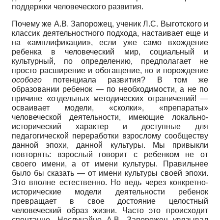
поддержки человеческого развития.
Почему же А.В. Запорожец, ученик Л.С. Выготского и
классик деятельностного подхода, настаивает еще и
на «амплификации», если уже само вхождение
ребенка в человеческий мир, социальный и
культурный, по определению, предполагает не
просто расширение и обогащение, но и порождение
особого
потенциала развития? В том же
образовании ребенок — по необходимости, а не по
причине «отдельных методических ограничений! —
осваивает модели, «сколки», «препараты»
человеческой деятельности, имеющие локально-
исторический характер и доступные для
педагогической переработки взрослому сообществу
данной эпохи, данной культуры. Мы привыкли
повторять: взрослый говорит с ребенком не от
своего имени, а от имени культуры. Правильнее
было бы сказать — от имени культуры своей эпохи.
Это вполне естественно. Но ведь через конкретно-
исторические модели деятельности ребенок
превращает в свое достояние целостный
человеческий образ жизни. Часто это происходит
спонтанно. Неслучайно А.В. Запорожец увязывал