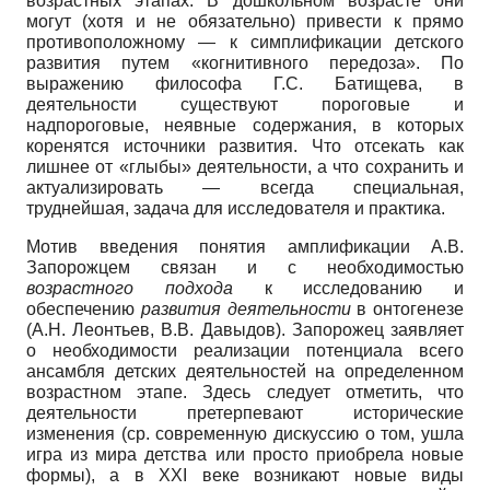
возрастных этапах. В дошкольном возрасте они
могут (хотя и не обязательно) привести к прямо
противоположному — к симплификации детского
развития путем «когнитивного передоза». По
выражению философа Г.С. Батищева, в
деятельности существуют пороговые и
надпороговые, неявные содержания, в которых
коренятся источники развития. Что отсекать как
лишнее от «глыбы» деятельности, а что сохранить и
актуализировать — всегда специальная,
труднейшая, задача для исследователя и практика.
Мотив введения понятия амплификации А.В.
Запорожцем связан и с необходимостью
возрастного подхода
к исследованию и
обеспечению
развития деятельности
в онтогенезе
(А.Н. Леонтьев, В.В. Давыдов). Запорожец заявляет
о необходимости реализации потенциала всего
ансамбля детских деятельностей на определенном
возрастном этапе. Здесь следует отметить, что
деятельности претерпевают исторические
изменения (ср. современную дискуссию о том, ушла
игра из мира детства или просто приобрела новые
формы), а в XXI веке возникают новые виды