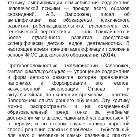
технику амплификации осмысливания содержания
человеческой психики — прежде всего, образов
сновидений. А.В. Запорожец писал об
амплификации как
обогащении
психического
развития ребенка-дошкольника
, расширении
его
генетической перспективы — зоны ближайшего и
более отдаленного развития средствами
«специфически детских видов деятельности». В
настоящее время принцип амплификации положен в
основу ФГОС дошкольного образования (2014).
Противоположностью амплификации Запорожец
считал
симплификаццию —
упрощение содержания
и форм детского развития, которая проявляется,
например, в форсировании его темпов,
искусственной акселерации. Отсюда — и
актуальнейшая, по нынешним временам, — критика
Запорожцем опыта раннего обучения. Эту критику
можно распространить и на современный
образовательный тренд гонки за учебными
достижениями в школе, «школьной успешностью». И
в первом, и во втором случае налицо «простой
способ решения сложных проблем» — губительный
для наук о человеке и самых различных практик