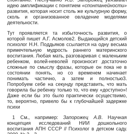
идею амплификации с понятием
«спонтанейности»
развития, которая носит столь же культурную форму,
сколь и организованное овладение моделями
деятельности.
Тут проявляется та избыточность развития, о
которой пишет А.Г. Асмолов2. Выдающийся детский
психолог Н.Н. Поддьяков ссылается на одну весьма
примечтельную мудрость раннего материнского
воспитания. Любая мать, разговаривая с маленьким
ребенком, волей-неволей произносит достаточно
сложные по смыслу фразы, которые он пока не в
состоянии понять, но со временем начинает
понимать частично, а затем и полностью3.
Попробуем себе на секунду представить, что мать
говорила бы ребенку только то, что ему «доступно»!
Даже если бы это было практически осуществимо,
то, вероятно, привело бы к глубочайшей задержке
психи
1 См., например:
Запорожец А.В
. Научная
концепция исследований НИИ дошкольного
воспитания АПН СССР // Психолог в детском саду.