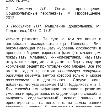
2000. № 2—3.
2
Асмолов А.Г.
Оптика просвещения.
Социокультурные перспективы. М.: Просвещение,
2012.
3
Поддьяков Н.Н.
Мышление дошкольника. М.:
Педагогика, 1977. С. 17.
5
ческого развития. По сути, о том же пишет и
английская исследовательница Пенелопа Лич,
рекомендующая повышать «уровень сложности» в
процессе общения взрослого (мамы) с младенцем:
показывать младенцу книжки-картинки, называть
окружающие предметы и даже сообщать ему при
кормлении рецепт приготовленного блюда4. Все это
вместе задает целостную
социальную ситуацию
развития ребенка,
внутри которой только и может
развиваться
его деятельность. Следует лишь
добавить, что указываемые Н.Н. Поддьяковым и П.
Лич способы амплификации потенциала развития
уместны и продуктивны, пока дети еще не способны
выделять содержательный аспект знаний и
ориентироваться на него, т. е. на самых ранних