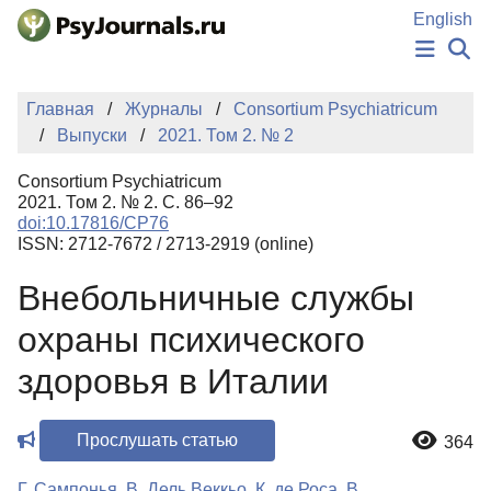
Перейти к основному содержанию
English
НОВОСТИ
Главная
Журналы
Consortium Psychiatricum
ИЗДАНИЯ
Выпуски
2021. Том 2. № 2
АВТОРЫ
ПОДАТЬ РУКОПИСЬ
Consortium Psychiatricum
БАЗА ЗНАНИЙ
2021. Том 2. № 2. С. 86–92
doi:10.17816/CP76
КЛЮЧЕВЫЕ СЛОВА
ISSN: 2712-7672 / 2713-2919 (online)
Регистрация
Вход
Внебольничные службы
охраны психического
здоровья в Италии
Прослушать статью
364
Г. Сампонья
,
В. Дель Веккьо
,
К. де Роса
,
В.