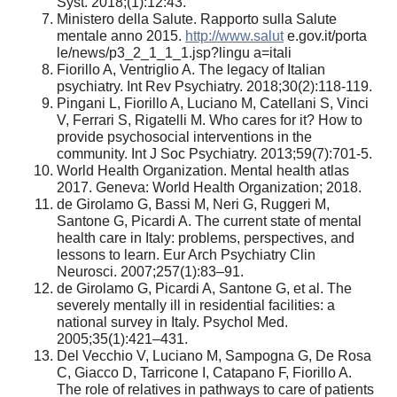
Syst. 2018;(1):12:43.
Ministero della Salute. Rapporto sulla Salute
mentale anno 2015.
http://www.salut
e.gov.it/porta
le/news/p3_2_1_1_1.jsp?lingu a=itali
Fiorillo A, Ventriglio A. The legacy of Italian
psychiatry. Int Rev Psychiatry. 2018;30(2):118-119.
Pingani L, Fiorillo A, Luciano M, Catellani S, Vinci
V, Ferrari S, Rigatelli M. Who cares for it? How to
provide psychosocial interventions in the
community. Int J Soc Psychiatry. 2013;59(7):701-5.
World Health Organization. Mental health atlas
2017. Geneva: World Health Organization; 2018.
de Girolamo G, Bassi M, Neri G, Ruggeri M,
Santone G, Picardi A. The current state of mental
health care in Italy: problems, perspectives, and
lessons to learn. Eur Arch Psychiatry Clin
Neurosci. 2007;257(1):83–91.
de Girolamo G, Picardi A, Santone G, et al. The
severely mentally ill in residential facilities: a
national survey in Italy. Psychol Med.
2005;35(1):421–431.
Del Vecchio V, Luciano M, Sampogna G, De Rosa
C, Giacco D, Tarricone I, Catapano F, Fiorillo A.
The role of relatives in pathways to care of patients