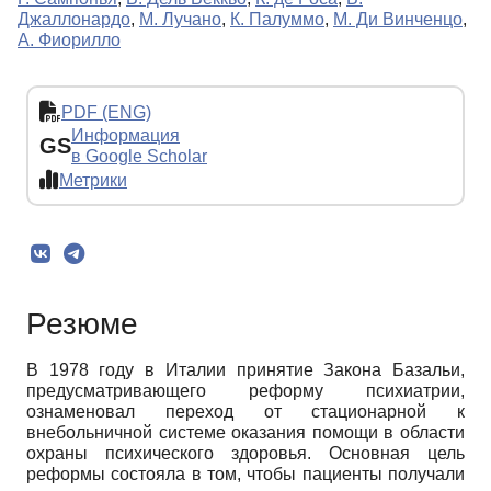
Джаллонардо
,
М. Лучано
,
К. Палуммо
,
М. Ди Винченцо
,
А. Фиорилло
PDF (ENG)
Информация
GS
в Google Scholar
Метрики
Резюме
В 1978 году в Италии принятие Закона Базальи,
предусматривающего реформу психиатрии,
ознаменовал переход от стационарной к
внебольничной системе оказания помощи в области
охраны психического здоровья. Основная цель
реформы состояла в том, чтобы пациенты получали