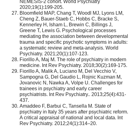
NEMESIS-2 cohort. World Psychiatry
2020;19(1):199-205.
Bloomfield MAP, Chang T, Woodl MJ, Lyons LM,
Cheng Z, Bauer-Staeb C, Hobbs C, Bracke S,
Kennerley H, Isham L, Brewin C, Billings J,
Greene T, Lewis G. Psychological processes
mediating the association between developmental
trauma and specific psychotic symptoms in adults:
a systematic review and meta-analysis. World
Psychiatry. 2021;20(1):107-123.
Fiorillo A, Maj M. The role of psychiatry in modern
medicine. Int Rev Psychiatry. 2018;30(2):169-175.
Fiorillo A, Malik A, Luciano M, Del Vecchio V,
Sampogna G, Del Gaudio L, Rojnic Kuzman M,
Jovanovic N, Nawka A, Volpe U. Challenges for
trainees in psychiatry and early career
psychiatrists. Int Rev Psychiatry.. 2013;25(4):431-
437.
Amaddeo F, Barbui C, Tansella M. State of
psychiatry in Italy 35 years after psychiatric reform.
A critical appraisal of national and local data. Int
Rev Psychiatry. 2012;24(1):314–20.