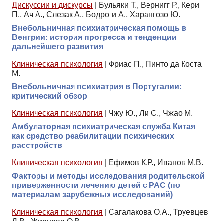
Дискуссии и дискурсы
|
Бульяки Т., Вернигг Р., Кери
П., Ач А., Слезак А., Бодроги А., Харангозо Ю.
Внебольничная психиатрическая помощь в
Венгрии: история прогресса и тенденции
дальнейшего развития
Клиническая психология
|
Фриас П., Пинто да Коста
М.
Внебольничная психиатрия в Португалии:
критический обзор
Клиническая психология
|
Чжу Ю., Ли С., Чжао М.
Амбулаторная психиатрическая служба Китая
как средство реабилитации психических
расстройств
Клиническая психология
|
Ефимов К.Р., Иванов М.В.
Факторы и методы исследования родительской
приверженности лечению детей с РАС (по
материалам зарубежных исследований)
Клиническая психология
|
Сагалакова О.А., Труевцев