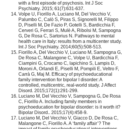
with a first episode of psychosis. Int J Soc
Psychiatry. 2015; 61(7):631-637.
Volpe U, Fiorillo A, Luciano M, Del Vecchio V,
Palumbo C, Calò S, Piras S, Signorelli M, Filippo
D, Piselli M, De Fazio P, Gotelli S, Bardicchia F,
Cerveri G, Ferrari S, Mulè A, Ribolsi M, Sampogna
G, De Rosa C, Sartorius N. Pathways to mental
health care in Italy: results from a multicenter study.
Int J Soc Psychiatry. 2014;60(5):508-513.
Fiorillo A, Del Vecchio V, Luciano M, Sampogna G,
De Rosa C, Malangone C, Volpe U, Bardicchia F,
Ciampini G, Crocamo C, Iapichino S, Lampis D,
Moroni A, Orlandi E, Piselli M, Pompili E, Veltro F,
Carrà G, Maj M. Efficacy of psychoeducational
family intervention for bipolar I disorder: A
controlled, multicentric, real-world study. J Affect
Disord. 2015;172(1):291-299.
Luciano M, Del Vecchio V, Sampogna G, De Rosa
C, Fiorillo A. Including family members in
psychoeducation for bipolar disorder: is it worth it?
Bipolar Disord.. 2015;17(4):458-9.
Luciano M, Del Vecchio V, Giacco D, De Rosa C,
Malangone C, Fiorillo A. A ‘family affair’? The
impact of family psychoeducational interventions