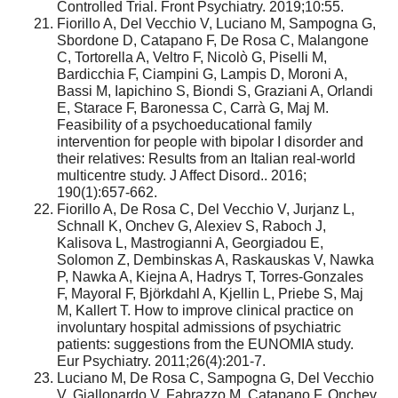
Controlled Trial. Front Psychiatry. 2019;10:55.
Fiorillo A, Del Vecchio V, Luciano M, Sampogna G,
Sbordone D, Catapano F, De Rosa C, Malangone
C, Tortorella A, Veltro F, Nicolò G, Piselli M,
Bardicchia F, Ciampini G, Lampis D, Moroni A,
Bassi M, Iapichino S, Biondi S, Graziani A, Orlandi
E, Starace F, Baronessa C, Carrà G, Maj M.
Feasibility of a psychoeducational family
intervention for people with bipolar I disorder and
their relatives: Results from an Italian real-world
multicentre study. J Affect Disord.. 2016;
190(1):657-662.
Fiorillo A, De Rosa C, Del Vecchio V, Jurjanz L,
Schnall K, Onchev G, Alexiev S, Raboch J,
Kalisova L, Mastrogianni A, Georgiadou E,
Solomon Z, Dembinskas A, Raskauskas V, Nawka
P, Nawka A, Kiejna A, Hadrys T, Torres-Gonzales
F, Mayoral F, Björkdahl A, Kjellin L, Priebe S, Maj
M, Kallert T. How to improve clinical practice on
involuntary hospital admissions of psychiatric
patients: suggestions from the EUNOMIA study.
Eur Psychiatry. 2011;26(4):201-7.
Luciano M, De Rosa C, Sampogna G, Del Vecchio
V, Giallonardo V, Fabrazzo M, Catapano F, Onchev