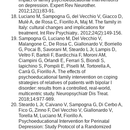
on depression. Expert Rev Neurother.
2012;12(1):83-91.
Luciano M, Sampogna G, del Vecchio V, Giacco D,
Mulè A, de Rosa C, Fiorillo A, Maj M. The family in
Italy: cultural changes and implications for
treatment. Int Rev Psychiatry.. 2012;24(2):149-156.
Sampogna G, Luciano M, Del Vecchio V,
Malangone C, De Rosa C, Giallonardo V, Borriello
G, Pocai B, Savorani M, Steardo L Jr, Lampis D,
Veltro F, Bartoli F, Bardicchia F, Moroni AM,
Ciampini G, Orlandi E, Ferrari S, Biondi S,
Iapichino S, Pompili E, Piselli M, Tortorella A,
Carrà G, Fiorillo A. The effects of
psychoeducational family intervention on coping
strategies of relatives of patients with bipolar I
disorder: results from a controlled, real-world,
multicentric study. Neuropsychiatr Dis Treat.
2018;14:977-989.
Steardo L Jr, Caivano V, Sampogna G, Di Cerbo A,
Fico G, Zinno F, Del Vecchio V, Giallonardo V,
Torella M, Luciano M, Fiorillo A.
Psychoeducational Intervention for Perinatal
Depression: Study Protocol of a Randomized