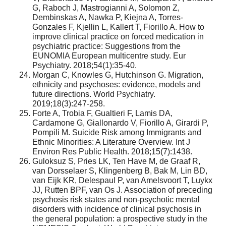
G, Raboch J, Mastrogianni A, Solomon Z,
Dembinskas A, Nawka P, Kiejna A, Torres-
Gonzales F, Kjellin L, Kallert T, Fiorillo A. How to
improve clinical practice on forced medication in
psychiatric practice: Suggestions from the
EUNOMIA European multicentre study. Eur
Psychiatry. 2018;54(1):35-40.
Morgan C, Knowles G, Hutchinson G. Migration,
ethnicity and psychoses: evidence, models and
future directions. World Psychiatry.
2019;18(3):247-258.
Forte A, Trobia F, Gualtieri F, Lamis DA,
Cardamone G, Giallonardo V, Fiorillo A, Girardi P,
Pompili M. Suicide Risk among Immigrants and
Ethnic Minorities: A Literature Overview. Int J
Environ Res Public Health. 2018;15(7):1438.
Guloksuz S, Pries LK, Ten Have M, de Graaf R,
van Dorsselaer S, Klingenberg B, Bak M, Lin BD,
van Eijk KR, Delespaul P, van Amelsvoort T, Luykx
JJ, Rutten BPF, van Os J. Association of preceding
psychosis risk states and non-psychotic mental
disorders with incidence of clinical psychosis in
the general population: a prospective study in the