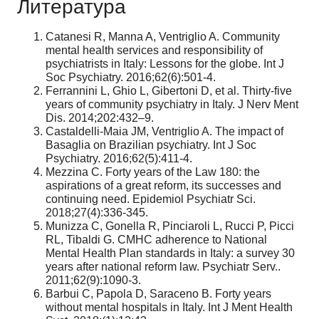
Литература
Catanesi R, Manna A, Ventriglio A. Community
mental health services and responsibility of
psychiatrists in Italy: Lessons for the globe. Int J
Soc Psychiatry. 2016;62(6):501-4.
Ferrannini L, Ghio L, Gibertoni D, et al. Thirty-five
years of community psychiatry in Italy. J Nerv Ment
Dis. 2014;202:432–9.
Castaldelli-Maia JM, Ventriglio A. The impact of
Basaglia on Brazilian psychiatry. Int J Soc
Psychiatry. 2016;62(5):411-4.
Mezzina C. Forty years of the Law 180: the
aspirations of a great reform, its successes and
continuing need. Epidemiol Psychiatr Sci.
2018;27(4):336-345.
Munizza C, Gonella R, Pinciaroli L, Rucci P, Picci
RL, Tibaldi G. CMHC adherence to National
Mental Health Plan standards in Italy: a survey 30
years after national reform law. Psychiatr Serv..
2011;62(9):1090-3.
Barbui C, Papola D, Saraceno B. Forty years
without mental hospitals in Italy. Int J Ment Health