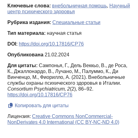
Ключевые слова:
внебольничная помощь
,
Научный
центр психического здоровья
Рубрика издания:
Специальные статьи
Тип материала:
научная статья
DOI:
https://doi.org/10.17816/CP76
Опубликована
21.02.2024
Для цитаты:
Сампонья, Г., Дель Веккьо, В., де Роса,
К., Джаллонардо, В., Лучано, М., Палуммо, К., Ди
Винченцо, М., Фиорилло, А. (2021). Внебольничные
службы охраны психического здоровья в Италии.
Consortium Psychiatricum,
2
(2), 86–92.
https://doi.org/10.17816/CP76
Копировать для цитаты
Лицензия:
Creative Commons NonCommercial-
NonDerivates 4.0 International (CC BY-NC-ND 4.0)