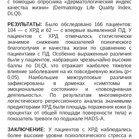
с помощью опросника «Дерматологический индекс
качества жизни» (Dermatology Life Quality Index,
DLQI).
РЕЗУЛЬТАТЫ:
Было обследовано 166 пациентов:
104 — с ХРД и 62 — с впервые выявленной ПД. У
пациентов с ХРД отмечалось статистически
значимое снижение показателей психического
благополучия и качества жизни по сравнению с
пациентами с ПД. Особенно выраженные различия
были у пациентов, набравших чрезвычайно высокие
баллы по DLQI, что отражает наиболее тяжелое
влияние заболевания на их повседневную жизнь (
p
<
0,05). Наибольшие межгрупповые различия
зафиксированы в доменах «симптомы и
эмоциональное состояние» и «повседневная
деятельность». По результатам многомерного
логистического регрессионного анализа значимыми
предикторами ХРД были площадь поражения кожи (в
процентах от общей площади поверхности тела) и
показатель тревоги по подшкале HADS-A.
ЗАКЛЮЧЕНИЕ:
У пациентов с ХРД наблюдались
более высокие уровни психологического стресса и