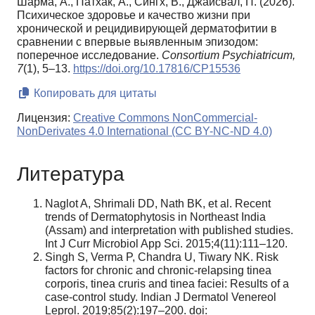
Шарма, А., Патхак, А., Сингх, В., Джаисвал, П. (2026).
Психическое здоровье и качество жизни при
хронической и рецидивирующей дерматофитии в
сравнении с впервые выявленным эпизодом:
поперечное исследование.
Consortium Psychiatricum,
7
(1), 5–13.
https://doi.org/10.17816/CP15536
Копировать для цитаты
Лицензия:
Creative Commons NonCommercial-
NonDerivates 4.0 International (CC BY-NC-ND 4.0)
Литература
Naglot A, Shrimali DD, Nath BK, et al. Recent
trends of Dermatophytosis in Northeast India
(Assam) and interpretation with published studies.
Int J Curr Microbiol App Sci. 2015;4(11):111–120.
Singh S, Verma P, Chandra U, Tiwary NK. Risk
factors for chronic and chronic-relapsing tinea
corporis, tinea cruris and tinea faciei: Results of a
case-control study. Indian J Dermatol Venereol
Leprol. 2019;85(2):197–200. doi: