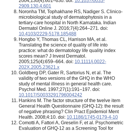
2004;130(4):601–630. doi:
10.1037/0033-
2909.130.4.601
Noronha TM, Tophakhane RS, Nadiger S. Clinico-
microbiological study of dermatophytosis in a
tertiary-care hospital in North Karnataka. Indian
Dermatol Online J. 2016;7(4):264–271. doi:
10.4103/2229-5178.185488
Hongbo Y, Thomas CL, Harrison MA, et al.
Translating the science of quality of life into
practice: what do dermatology life quality index
scores mean? J Invest Dermatol.
2005;125(4):659–664. doi:
10.1111/j.0022-
202X.2005.23621.x
Goldberg DP, Gater R, Sartorius N, et al. The
validity of two versions of the GHQ in the WHO
study of mental illness in general health care.
Psychol Med. 1997;27(1):191–197. doi:
10.1017/S0033291796004242
Hankins M. The factor structure of the twelve item
General Health Questionnaire (GHQ-12): the result
of negative phrasing? Clin Pract Epidemiol Ment
Health. 2008;4:10. doi:
10.1186/1745-0179-4-10
Comotti A, Fattori A, Greselin F, et al. Psychometric
Evaluation of GHQ-12 as a Screening Tool for