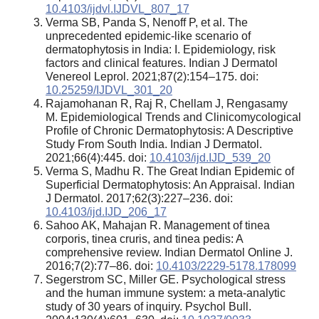
10.4103/ijdvl.IJDVL_807_17
Verma SB, Panda S, Nenoff P, et al. The
unprecedented epidemic-like scenario of
dermatophytosis in India: I. Epidemiology, risk
factors and clinical features. Indian J Dermatol
Venereol Leprol. 2021;87(2):154–175. doi:
10.25259/IJDVL_301_20
Rajamohanan R, Raj R, Chellam J, Rengasamy
M. Epidemiological Trends and Clinicomycological
Profile of Chronic Dermatophytosis: A Descriptive
Study From South India. Indian J Dermatol.
2021;66(4):445. doi:
10.4103/ijd.IJD_539_20
Verma S, Madhu R. The Great Indian Epidemic of
Superficial Dermatophytosis: An Appraisal. Indian
J Dermatol. 2017;62(3):227–236. doi:
10.4103/ijd.IJD_206_17
Sahoo AK, Mahajan R. Management of tinea
corporis, tinea cruris, and tinea pedis: A
comprehensive review. Indian Dermatol Online J.
2016;7(2):77–86. doi:
10.4103/2229-5178.178099
Segerstrom SC, Miller GE. Psychological stress
and the human immune system: a meta-analytic
study of 30 years of inquiry. Psychol Bull.