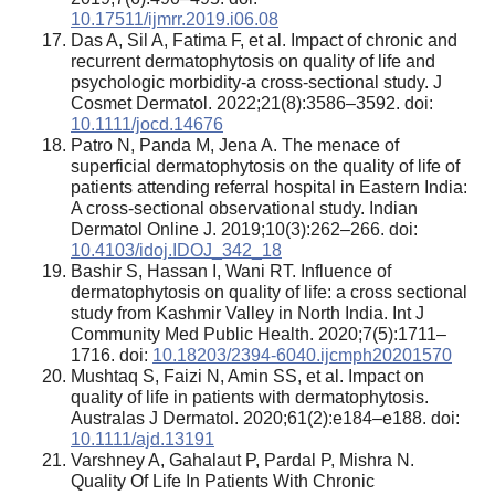
10.17511/ijmrr.2019.i06.08
Das A, Sil A, Fatima F, et al. Impact of chronic and
recurrent dermatophytosis on quality of life and
psychologic morbidity-a cross-sectional study. J
Cosmet Dermatol. 2022;21(8):3586–3592. doi:
10.1111/jocd.14676
Patro N, Panda M, Jena A. The menace of
superficial dermatophytosis on the quality of life of
patients attending referral hospital in Eastern India:
A cross-sectional observational study. Indian
Dermatol Online J. 2019;10(3):262–266. doi:
10.4103/idoj.IDOJ_342_18
Bashir S, Hassan I, Wani RT. Influence of
dermatophytosis on quality of life: a cross sectional
study from Kashmir Valley in North India. Int J
Community Med Public Health. 2020;7(5):1711–
1716. doi:
10.18203/2394-6040.ijcmph20201570
Mushtaq S, Faizi N, Amin SS, et al. Impact on
quality of life in patients with dermatophytosis.
Australas J Dermatol. 2020;61(2):e184–e188. doi:
10.1111/ajd.13191
Varshney A, Gahalaut P, Pardal P, Mishra N.
Quality Of Life In Patients With Chronic