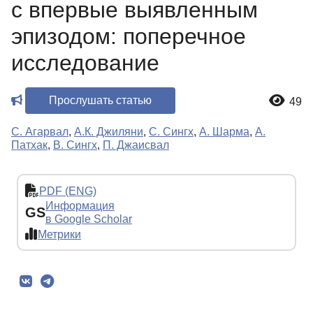
с впервые выявленным
эпизодом: поперечное
исследование
Прослушать статью
49
С. Агарвал
,
А.К. Джиляни
,
С. Сингх
,
А. Шарма
,
А.
Патхак
,
В. Сингх
,
П. Джаисвал
PDF (ENG)
Информация
GS
в Google Scholar
Метрики