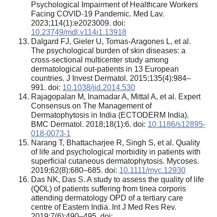
Psychological Impairment of Healthcare Workers
Facing COVID-19 Pandemic. Med Lav.
2023;114(1):e2023009. doi:
10.23749/mdl.v114i1.13918
Dalgard FJ, Gieler U, Tomas-Aragones L, et al.
The psychological burden of skin diseases: a
cross-sectional multicenter study among
dermatological out-patients in 13 European
countries. J Invest Dermatol. 2015;135(4):984–
991. doi:
10.1038/jid.2014.530
Rajagopalan M, Inamadar A, Mittal A, et al. Expert
Consensus on The Management of
Dermatophytosis in India (ECTODERM India).
BMC Dermatol. 2018;18(1):6. doi:
10.1186/s12895-
018-0073-1
Narang T, Bhattacharjee R, Singh S, et al. Quality
of life and psychological morbidity in patients with
superficial cutaneous dermatophytosis. Mycoses.
2019;62(8):680–685. doi:
10.1111/myc.12930
Das NK, Das S. A study to assess the quality of life
(QOL) of patients suffering from tinea corporis
attending dermatology OPD of a tertiary care
centre of Eastern India. Int J Med Res Rev.
2019;7(6):490–495. doi: