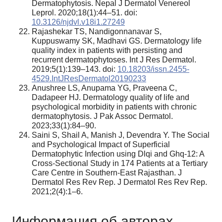
Dermatophytosis. Nepal J Dermatol Venereol
Leprol. 2020;18(1):44–51. doi:
10.3126/njdvl.v18i1.27249
Rajashekar TS, Nandigonnanavar S,
Kuppuswamy SK, Madhavi GS. Dermatology life
quality index in patients with persisting and
recurrent dermatophytoses. Int J Res Dermatol.
2019;5(1):139–143. doi:
10.18203/issn.2455-
4529.IntJResDermatol20190233
Anushree LS, Anupama YG, Praveena C,
Dadapeer HJ. Dermatology quality of life and
psychological morbidity in patients with chronic
dermatophytosis. J Pak Assoc Dermatol.
2023;33(1):84–90.
Saini S, Shail A, Manish J, Devendra Y. The Social
and Psychological Impact of Superficial
Dermatophytic Infection using Dlqi and Ghq-12: A
Cross-Sectional Study in 174 Patients at a Tertiary
Care Centre in Southern-East Rajasthan. J
Dermatol Res Rev Rep. J Dermatol Res Rev Rep.
2021;2(4):1–6.
Информация об авторах