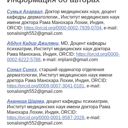
Сумья Агарвал,
Доктор медицинских наук, доцент
кафедры дерматологии., Институт медицинских наук
имени доктора Рама Манохара Лохии, Индия,
ORCID:
https://orcid.org/0000-0002-7939-0704
, e-mail:
sonalsingh552@gmail.com
Абдул Кадир Джиляни,
MD, Доцент кафедры
психиатрии, Институт медицинских наук доктора
Рама Манохана, Индия, ORCID:
https://orcid.org/0000-
0002-6222-5788
, e-mail: imjilani@gmail.com
Сонал Сингх,
старший ординатор отделения
дерматологии, Институт медицинских наук имени
доктора Рама Манохара Лохии, Индия, ORCID:
https://orcid.org/0009-0007-3041-0181
, e-mail:
sonalsingh552@gmail.com
Аканкша Шарма,
доцент кафедры психиатрии,
Институт медицинских наук имени доктора Рама
Манохара Лохии, Индия, ORCID:
https://orcid.org/0000-0001-9587-2028
, e-mail:
sonalsingh552@gmail.com