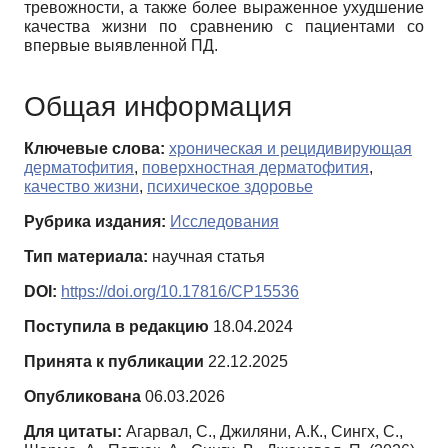
тревожности, а также более выраженное ухудшение
качества жизни по сравнению с пациентами со
впервые выявленной ПД.
Общая информация
Ключевые слова:
хроническая и рецидивирующая
дерматофития
,
поверхностная дерматофития
,
качество жизни
,
психическое здоровье
Рубрика издания:
Исследования
Тип материала:
научная статья
DOI:
https://doi.org/10.17816/CP15536
Поступила в редакцию
18.04.2024
Принята к публикации
22.12.2025
Опубликована
06.03.2026
Для цитаты:
Агарвал, С., Джиляни, А.К., Сингх, С.,