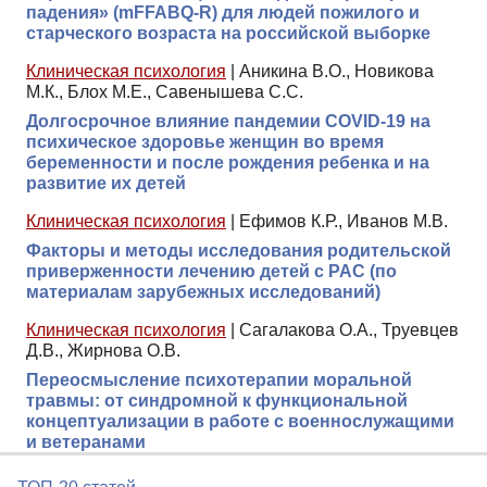
падения» (mFFABQ-R) для людей пожилого и
старческого возраста на российской выборке
Клиническая психология
|
Аникина В.О., Новикова
М.К., Блох М.Е., Савенышева С.С.
Долгосрочное влияние пандемии COVID-19 на
психическое здоровье женщин во время
беременности и после рождения ребенка и на
развитие их детей
Клиническая психология
|
Ефимов К.Р., Иванов М.В.
Факторы и методы исследования родительской
приверженности лечению детей с РАС (по
материалам зарубежных исследований)
Клиническая психология
|
Сагалакова О.А., Труевцев
Д.В., Жирнова О.В.
Переосмысление психотерапии моральной
травмы: от синдромной к функциональной
концептуализации в работе с военнослужащими
и ветеранами