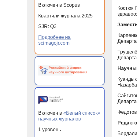
Включен в Scopus
Костюк 
здравоо
Квартили журнала 2025
Замести
SJR: Q3
Карпен
Подробнее на
Департа
scimagojr.com
Трущел
Департа
Научны
Куандык
Назарба
Сайгито
Департа
Федотов
Включен в
«Белый список»
научных журналов
Редакто
1 уровень
Бердали