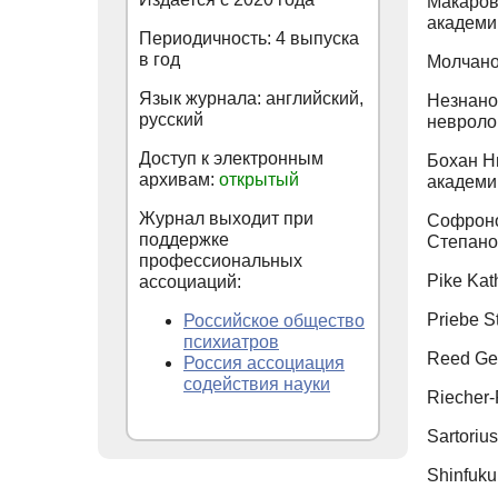
Макаров
академи
Периодичность: 4 выпуска
в год
Молчано
Язык журнала: английский,
Незнано
русский
невроло
Доступ к электронным
Бохан Н
архивам:
открытый
академии
Журнал выходит при
Софроно
поддержке
Степано
профессиональных
Pike Kat
ассоциаций:
Priebe S
Российское общество
психиатров
Reed Ge
Россия ассоциация
содействия науки
Riecher-
Sartori
Shinfuku