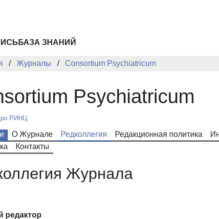
ПИСЬ
БАЗА ЗНАНИЙ
я
Журналы
Consortium Psychiatricum
sortium Psychiatricum
ро РИНЦ
и
О Журнале
Редколлегия
Редакционная политика
Ин
ка
Контакты
коллегия Журнала
й редактор