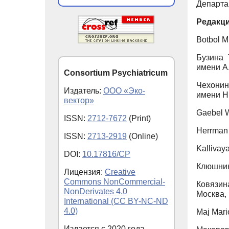
Департа
Редакци
Botbol M
Бузина 
имени А
Consortium Psychiatricum
Чехонин
Издатель:
ООО «Эко-
имени Н
вектор»
Gaebel 
ISSN:
2712-7672
(Print)
Herrman
ISSN:
2713-2919
(Online)
Kallivay
DOI:
10.17816/CP
Клюшник
Лицензия:
Creative
Commons NonCommercial-
Ковязин
NonDerivates 4.0
Москва,
International (CC BY-NC-ND
4.0)
Maj Mario
Издается с
2020
года