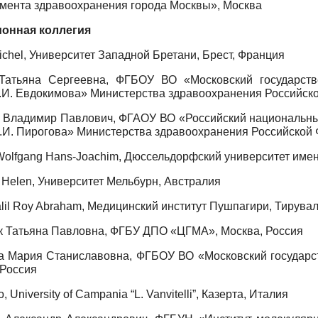
мента здравоохранения города Москвы», Москва
онная коллегия
ichel, Университет Западной Бретани, Брест, Франция
Татьяна Сергеевна, ФГБОУ ВО «Московский государстве
.И. Евдокимова» Министерства здравоохранения Российско
 Владимир Павлович, ФГАОУ ВО «Российский национальны
.И. Пирогова» Министерства здравоохранения Российской 
Wolfgang Hans-Joachim, Дюссельдорфский университет име
 Helen, Университет Мельбурн, Австралия
alil Roy Abraham, Медицинский институт Пушпагири, Тирува
 Татьяна Павловна, ФГБУ ДПО «ЦГМА», Москва, Россия
а Мария Станиславовна, ФГБОУ ВО «Московский государс
 Россия
, University of Campania “L. Vanvitelli”, Казерта, Италия