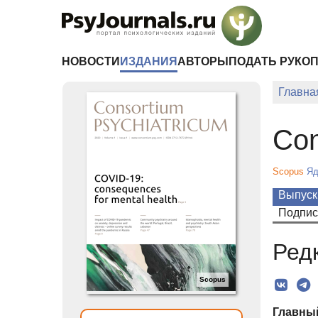
Перейти к основному содержанию
НОВОСТИ
ИЗДАНИЯ
АВТОРЫ
ПОДАТЬ РУКО
Главна
Con
Scopus
Яд
Выпуск
Подпис
Ред
Scopus
Главны