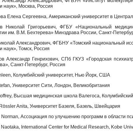
 Александр Александрович, ФГБУН «Институт молекулярно
и наук», Москва, Россия
ва Елена Сергеевна, Американский университет в Централь
в Николай Григорьевич, ФГБУ «Национальный медицин
гии им. В.М. Бехтерева» Минздрава России, Санкт-Петербур
иколай Александрович, ФГБНУ «Томский национальный исс
 наук», Томск, Россия
в Александр Генрихович, СПб ГКУЗ «Городская психиат
ва», Санкт-Петербург, Россия
hleen, Колумбийский университет, Нью Йорк, США
tefan, Университет Сити, Лондон, Великобритания
offrey, Высшая медицинская школа Валегоса, Колумбийский
Rössler Anita, Университет Базеля, Базель, Швейцария
us Norman, Ассоциация по улучшению программ в области п
 Naotaka, International Center for Medical Research, Kobe Uni