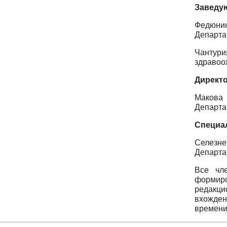
Заведу
Федюни
Департа
Чантури
здравоо
Директо
Макова
Департа
Специал
Селезне
Департа
Все чле
формиро
редакци
вхожден
времени