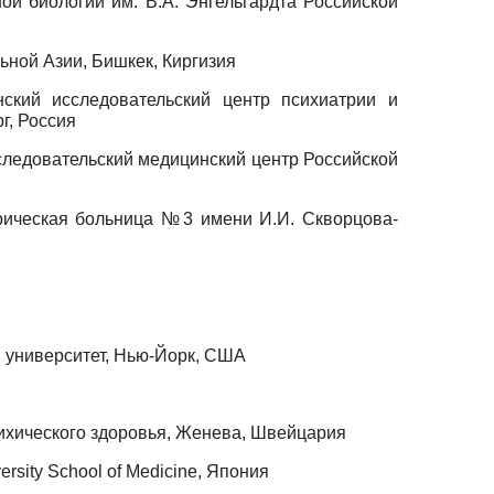
й биологии им. В.А. Энгельгардта Российской
ной Азии, Бишкек, Киргизия
ский исследовательский центр психиатрии и
г, Россия
ледовательский медицинский центр Российской
рическая больница №3 имени И.И. Скворцова-
 университет, Нью-Йорк, США
сихического здоровья, Женева, Швейцария
versity School of Medicine, Япония