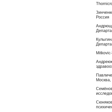
Thornic
Зинченк
Россия
Андрюще
Департа
Кулыги
Департа
Mitkovic
Андреюк
здравоо
Павличе
Москва,
Семёно
исследов
Сюняков
психичес