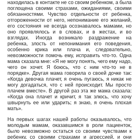
находилась в контакте не со своим ребенком, а была
поглощена своими страхами, ожиданиями, своими
обязанностями. Чувство отдельности от ребенка,
отгороженности от него, непонимание его желаний,
его состояния не всегда осознавалось мамами, но
оно проявлялось и в словах, и в жестах, и во
взглядах. Иногда возникало раздражение на
ребенка, злость от непонимания его поведения,
особенно крика или плача и, следовательно,
невозможности помочь ему, исправить что-то. Одна
мама сказала мне: «Я не могу понять, чего ему надо,
чего он хочет. Я боюсь, что с ним что-то не в
порядке». Другая мама говорила о своей дочке так:
«Когда девочка плачет, я очень пугаюсь, я никак не
могу догадаться, что с ней происходит. Мы просто
плачем вместе». В другой раз эта же мама сказала:
«Когда она плачет и кричит, я так злюсь, что хочу
швырнуть ее или ударить; я знаю, я очень плохая
мать».
На первых шагах нашей работы оказывалось, что
молодым мамам, оказавшимся в роли пациенток,
было невозможно остаться со своими чувствами к
ребенку, со своими страхами и агрессией, и они