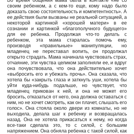
Во время общения мама была в контакте «не со
своим ребенком, а с кем-то еще, кому надо было
доказать свою состоятельность и компетентность». А
ее действия были вызваны не реальной ситуацией, а
некоторой картинкой «хорошей матери» в ее
сознании и картинкой «благополучного будущего»
для ее ребенка. Продолжая что-то делать с
ребенком, эта мама старалась помочь ему,
производя «правильные» манипуляции, но
младенец не переставал вопить, он продолжал
открыто страдать. Мама начинала чувствовать страх,
отчаяние, эти чувства целиком заполняли ее, и вдруг
она почувствовала, что она действительно хочет
«выбросить его и убежать прочь». Она сказала, что
хотела бы «закрыть глаза и заткнуть уши, хотела бы
уйти куда-нибудь подальше, но чувствует, что
младенец прикован к ней, и она не может его
бросить, отказаться от него, она должна оставаться с
ним, но не хочет смотреть, как он плачет, слышать его
голос». Она стояла около двери из комнаты, но не
выходила, делала шаг к ребенку и возвращалась
назад. Она не хотела прикасаться к нему, но когда
все-таки сделала это, то с силой, с большим
напряжением. Она обняла ребенка с такой силой, как