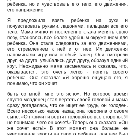
ребенка, но и чувствовать его тело, его движения,
его напряжение.
Я предложила взять ребенка на руки и
почувствовать руками, ладонями, пальцами все его
тело. Мама мягко и постепенно стала менять свою
позу, становясь все более удобным окружением для
ребенка. Она стала следовать за его движениями,
его стремлением к ней и от нее. Их движения
напоминали игру или особый танец. Они смотрели
друг на друга, улыбались друг другу, образуя единый
круг. Неожиданно мама засмеялась и сказала, что,
оказывается, это очень легко - понять своего
ребенка. Она сказала: «Я хорошо ощущаю его, я
понимаю, что он хочет
быть со мной, мне это ясно». Но которое время
спустя младенец стал вертеть своей головой и мама
сразу догадалась, что он ищет ее грудь, он голоден.
Всего несколько часов назад она говорила о своем
сыне: «Он кричит и вертит головой во все стороны. Я
не понимаю, чего он хочет!» Теперь она сказала: «Он
же хочет есть!» В этот момент она больше не
чувствовала злости на своего ребенка, для нее был