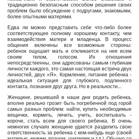
традиционно безопасным способом решения своих
проблем было обсуждение с подругами, знакомыми,
более опытными матерями.
Едва ли можно представить себе что-либо более
соответствующее полному хорошему контакту, чем
взаимодействия матери и младенца. В процесс
общения включены все возможные стороны:
ребенок ощущает мать и откликается на нее всем
своим телом, голосом. Их отношения
непосредственны, они адресованы самым глубинам
личности каждого, это самая настоящая встреча двух
личностей, двух «Я». Кормление, питание ребенка -
идеальная ситуация для глубокого, подлинного
контакта, познания друг друга. Но в реальности...
Женщине, решившей в наши дни родить ребенка,
вполне реально грозит быть погребенной под горой
самых разных проблем: найти, купить необходимые
вещички, кормить, лечить, учить, воспитывать -
короче, стать всем для своего ребенка. В очень
немногих случаях женщине удается разделить свою
ответственность за ребенка с кем-нибудь еще (своей
матерью, мужем, врачом, учителем и т.д.). Обычно со