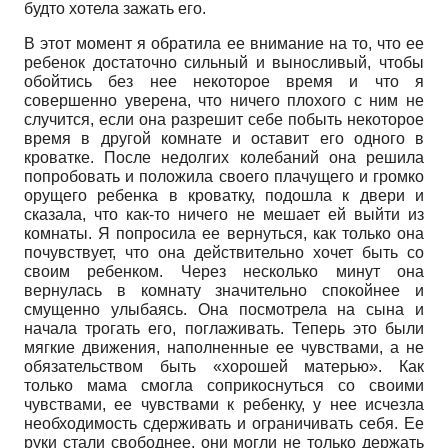
будто хотела зажать его.
В этот момент я обратила ее внимание на то, что ее
ребенок достаточно сильный и выносливый, чтобы
обойтись без нее некоторое время и что я
совершенно уверена, что ничего плохого с ним не
случится, если она разрешит себе побыть некоторое
время в другой комнате и оставит его одного в
кроватке. После недолгих колебаний она решила
попробовать и положила своего плачущего и громко
орущего ребенка в кроватку, подошла к двери и
сказала, что как-то ничего не мешает ей выйти из
комнаты. Я попросила ее вернуться, как только она
почувствует, что она действительно хочет быть со
своим ребенком. Через несколько минут она
вернулась в комнату значительно спокойнее и
смущенно улыбаясь. Она посмотрела на сына и
начала трогать его, поглаживать. Теперь это были
мягкие движения, наполненные ее чувствами, а не
обязательством быть «хорошей матерью». Как
только мама смогла соприкоснуться со своими
чувствами, ее чувствами к ребенку, у нее исчезла
необходимость сдерживать и ограничивать себя. Ее
руки стали свободнее, они могли не только держать