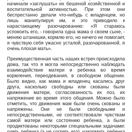
начинали «заглушать» их бешеной хозяйственной и
воспитательной активностью. При этом они
беспрестанно делали что-нибудь с младенцем, но
лишь манипулируя им, и это приводило к
нарастающему разочарованию: «Я стараюсь
успокоить его, - говорила одна мама о своем сыне, -
меняю штанишки, кормлю его, но ничего не помогает,
я чувствую себя ужасно усталой, разочарованной, я
очень плохая мать».
Преимущественная часть наших встреч происходила
дома, так что я могла непосредственно наблюдать
взаимодействие матери и ребенка во время
кормления, переодевания, в свободном общении.
Было видно, как мама и младенец касались друг
друга, насколько свободны или скованы были
движения матери, согласованность их поз, их
напряжение во время этого общения. Можно было
отметить, что движения мам были очень скованы и
напряжены. Они не были свободными и
непосредственными, не соответствовали чувствам
самой матери или состоянию ребенка, а были
продиктованы некоторыми специальными задачами:
одеть ребенка (а не согреть его), накормить ребенка