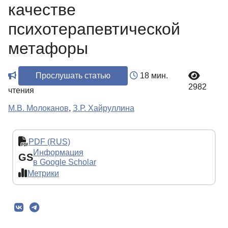
качестве
психотерапевтической
метафоры
Прослушать статью
18 мин.
2982
чтения
М.В. Молоканов
,
З.Р. Хайруллина
PDF (RUS)
Информация
GS
в Google Scholar
Метрики