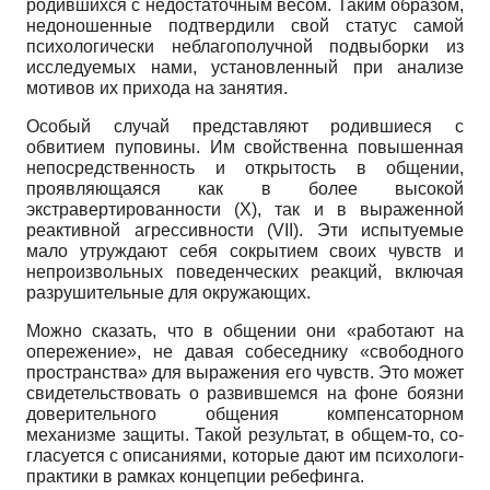
родившихся с недостаточным весом. Таким образом,
недоношенные подтвердили свой статус самой
психологически неблагополучной подвыборки из
исследуемых нами, установленный при анализе
мотивов их прихода на занятия.
Особый случай представляют родившиеся с
обвитием пуповины. Им свойственна повышенная
непосредственность и открытость в общении,
проявляющаяся как в более высокой
экстравертированности (
X
), так и в выраженной
реактивной агрессивности (
VII
). Эти испытуемые
мало утруждают себя сокрытием своих чувств и
непроизвольных поведенческих реакций, включая
разрушительные для окружающих.
Можно сказать, что в общении они «работают на
опережение», не давая собеседнику «свободного
пространства» для выражения его чувств. Это может
свидетельствовать о развившемся на фоне боязни
доверительного общения компенсаторном
механизме защиты. Такой результат, в общем-то, со-
гласуется с описаниями, которые дают им психологи-
практики в рамках концепции ребефинга.