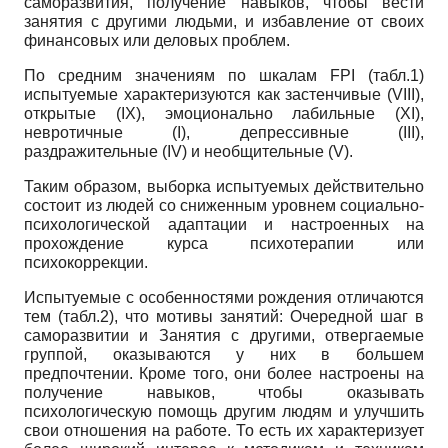
саморазвития, получение навыков, чтобы вести
занятия с другими людьми, и избавление от своих
финансовых или деловых проблем.
По средним значениям по шкалам
FPI
(табл.1)
испытуемые характеризуются как застенчивые (
VIII
),
открытые (
IX
), эмоционально лабильные (
XI
),
невротичные (
I
), депрессивные (
III
),
раздражительные (
IV
) и необщительные (
V
).
Таким образом, выборка испытуемых действительно
состоит из людей со сниженным уровнем социально-
психологической адаптации и настроенных на
прохождение курса психотерапии или
психокоррекции.
Испытуемые с особенностями рождения отличаются
тем (табл.2), что мотивы занятий: Очередной шаг в
саморазвитии и Занятия с другими, отвергаемые
группой, оказываются у них в большем
предпочтении. Кроме того, они более настроены на
получение навыков, чтобы оказывать
психологическую помощь другим людям и улучшить
свои отношения на работе. То есть их характеризует