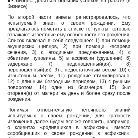
■•^Бизнес: добиться больших успехов на работе (в
бизнесе)
По второй части анкеты регистрировалось, что
испытуемый знает о своем рождении. Ему
предлагалось пометить в списке те пункты, которые
отражают известные ему особенности его рождения.
Список включал в себя следующее: 1) при помощи
акушерских щипцов, 2) при помощи кесарева
сечения, 3) с ягодичным предлежанием, 4) с
обвитием пуповины, 5) в асфиксии (удушении), 6)
задержано, 7) недоношенный(ая), 8)
переношенный(ая), 9) с недостаточным весом, 10) с
избыточным весом, 11) рождение стимулировано,
12) с длинным безводным периодом, 13) с ручным
поворотом, 14) один из близнецов, 15) был
оторван(а) от матери на день и более сразу после
рождения.
Понимая относительную неточность знаний
испытуемых о своем рождении, для краткости
изложения далее будем все же говорить, например,
о клиентах «родившихся в асфиксии», вместо
«сообщивших о своем рождении в асфиксии».