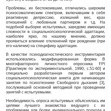
Проблемы, их беспокоившие, отличались широким
психосоматическим спектром, включавшим в себя
реактивную депрессию, излишний вес, крах
отношений с любовным партнером и т.д. На
подобной выборке испытуемых, заведомо имеющих
сложности в социально­психологической адаптации,
наиболее ярко, по нашему мнению, должно
проявиться влияние отклонений при рождении (при
его наличии) на специфику адаптации.
В качестве психодиагностического инструментария
использовались модифицированная форма В
многофакторного личностного опросника
FPI
[
Практикум по экспериментальной, 1990
, с.51-60]
и
специально разработанная первым автором
социально­психологическая анкета для начинающих
занятия по психотехнике Свободного дыхания [З],
послужившей основной методикой при проведении
занятий с испытуемыми.
Необходимость опроса испытуемых объяснялась им
целями лучшего знакомства ведущего с их
проблемами для более индивидуального подхода к