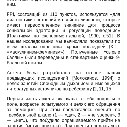
ним.
FPI
, состоящий из 110 пунктов, используется «для
диагностики состояний и свойств личности, которые
имеют первостепенное значение для процесса
социальной адаптации и регуляции поведения»
[
Практикум по экспериментальной, 1990
, с.51]
. В
нашем исследовании мы вычисляли показатели по
всем шкалам опросника, кроме последней (
XII
-
«маскулинизм-феминизм»). Полученные «сырые
баллы» были переведены в стандартные оценки 9­
балльной шкалы.
Анкета была разработана на основе наших
предыдущих исследований
[
Молоканов, 1994
]
о
целях занятий Свободным дыханием и имеющихся
литературных источников по ребефингу [2, 11, 15].
Первая часть анкеты включала в себя вопросы о
поле, возрасте испытуемого и целях его обращения
за помощью. При этом предлагалось оценить по
трехбалльной шкале (1 — «да», 2 — «не уверен», 3
— «нет»), что побудило опрашиваемого прийти на
занятия (мотив прихода). Для оценки предлагалось