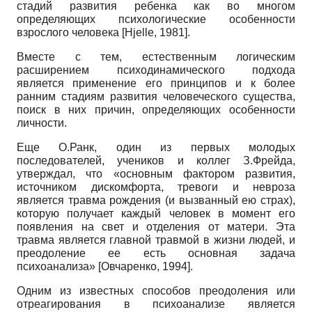
стадий развития ребенка как во многом
определяющих психологические особенности
взрослого человека
[
Hjelle, 1981
]
.
Вместе с тем, естественным логическим
расширением пси­ходинамического подхода
является применение его принципов и к более
ранним стадиям развития человеческого существа,
поиск в них причин, определяющих особенности
личности.
Еще О.Ранк, один из первых молодых
последователей, учеников и коллег З.Фрейда,
утверждал, что «основным фактором развития,
источником дискомфорта, тревоги и невроза
является травма рождения (и вызванный ею страх),
которую получает каждый человек в момент его
появления на свет и отделения от матери. Эта
травма является главной травмой в жизни людей, и
преодоление ее есть основная задача
психоанализа»
[
Овчаренко, 1994
]
.
Одним из известных способов преодоления или
отреагирования в психоанализе является