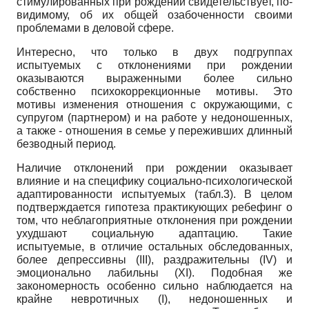
стимулированных при рождении свидетельствует, по-
видимому, об их общей озабоченности своими
проблемами в деловой сфере.
Интересно, что только в двух подгруппах
испытуемых с отклонениями при рождении
оказываются выраженными более сильно
собственно психокоррекционные мотивы. Это
мотивы изменения отношения с окружающими, с
супругом (партнером) и на работе у недоношенных,
а также - отношения в семье у переживших длинный
безводный период.
Наличие отклонений при рождении оказывает
влияние и на специфику социально-психологической
адаптированности испытуемых (табл.3). В целом
подтверждается гипотеза практикующих ребефинг о
том, что неблагоприятные отклонения при рождении
ухудшают социальную адаптацию. Такие
испытуемые, в отличие остальных обследованных,
более депрессивны (
III
), раздражительны (
IV
) и
эмоционально лабильны (
XI
). Подобная же
закономерность особенно сильно наблюдается на
крайне невротичных (
I
), недоношенных и