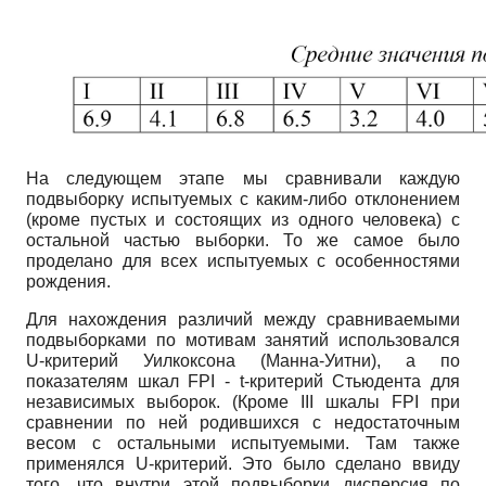
На следующем этапе мы сравнивали каждую
подвыборку испытуемых с каким-либо отклонением
(кроме пустых и состоящих из одного человека) с
остальной частью выборки. То же самое было
проделано для всех испытуемых с особенностями
рождения.
Для нахождения различий между сравниваемыми
подвыборками по мотивам занятий использовался
U
-критерий Уилкоксона (Манна-Уитни), а по
показателям шкал
FPI
-
t
-критерий Стьюдента для
независимых выборок. (Кроме
III
шкалы
FPI
при
сравнении по ней родившихся с недостаточным
весом с остальными испытуемыми. Там также
применялся
U
-критерий. Это было сделано ввиду
того, что внутри этой подвыборки дисперсия по