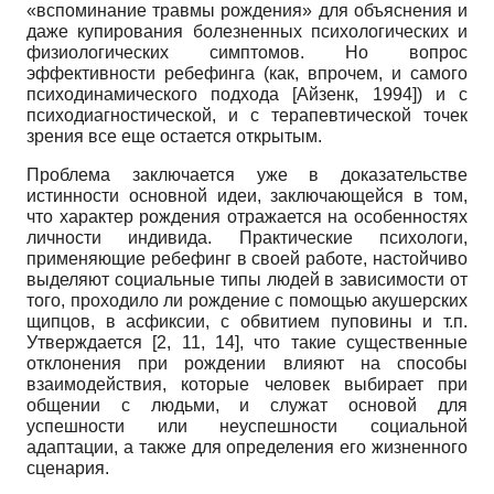
«вспоминание травмы рождения» для объяснения и
даже купирования болезненных психологических и
физиологических симптомов. Но вопрос
эффективности ребефинга (как, впрочем, и самого
психодинамического подхода
[
Айзенк, 1994
]
) и с
психодиагностической, и с терапевтической точек
зрения все еще остается открытым.
Проблема заключается уже в доказательстве
истинности основной идеи, заключающейся в том,
что характер рождения отражается на особенностях
личности индивида. Практические психологи,
применяющие ребефинг в своей работе, настойчиво
выделяют социальные типы людей в зависимости от
того, проходило ли рождение с помощью акушерских
щипцов, в асфиксии, с обвитием пуповины и т.п.
Утверждается [2, 11, 14], что такие существенные
отклонения при рождении влияют на способы
взаимодействия, которые человек выбирает при
общении с людьми, и служат основой для
успешности или неуспешности социальной
адаптации, а также для определения его жизненного
сценария.