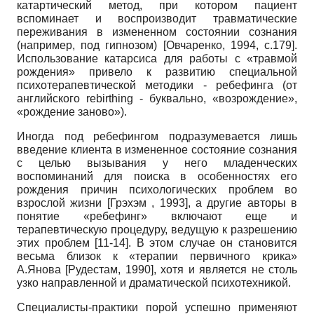
катартический метод, при котором пациент
вспоминает и воспроизводит травматические
переживания в измененном состоянии сознания
(например, под гипнозом)
[
Овчаренко, 1994
, с.179]
.
Использование катарсиса для работы с «травмой
рождения» привело к развитию специальной
психотерапевтической методики - ребефинга (от
английского
rebirthing
- буквально, «возрождение»,
«рождение заново»).
Иногда под ребефингом подразумевается лишь
введение клиента в измененное состояние сознания
с целью вызывания у него младенческих
воспоминаний для поиска в особенностях его
рождения причин психологических проблем во
взрослой жизни
[
Грэхэм , 1993
]
, а другие авторы в
понятие «ребефинг» включают еще и
терапевтическую процедуру, ведущую к разрешению
этих проблем [11-14]. В этом случае он становится
весьма близок к «терапии первичного крика»
А.Янова
[
Рудестам, 1990
]
, хотя и является не столь
узко направленной и драматической психотехникой.
Специалисты-практики порой успешно применяют