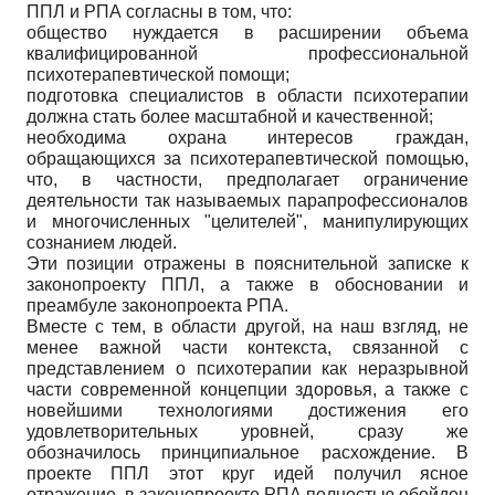
ППЛ и РПА согласны в том, что:
общество нуждается в расширении объема
квалифицированной профессиональной
психотерапевтической помощи;
подготовка специалистов в области психотерапии
должна стать более масштабной и качественной;
необходима охрана интересов граждан,
обращающихся за психотерапевтической помощью,
что, в частности, предполагает ограничение
деятельности так называемых парапрофессионалов
и многочисленных "целителей", манипулирующих
сознанием людей.
Эти позиции отражены в пояснительной записке к
законопроекту ППЛ, а также в обосновании и
преамбуле законопроекта РПА.
Вместе с тем, в области другой, на наш взгляд, не
менее важной части контекста, связанной с
представлением о психотерапии как неразрывной
части современной концепции здоровья, а также с
новейшими технологиями достижения его
удовлетворительных уровней, сразу же
обозначилось принципиальное расхождение. В
проекте ППЛ этот круг идей получил ясное
отражение, в законопроекте РПА полностью обойден