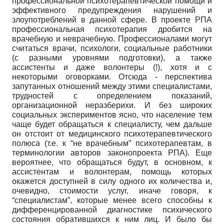
профессиональной психотерапевтической помощи и
эффективного предупреждения нарушений и
злоупотреблений в данной сфере. В проекте РПА
профессиональная психотерапия дробится на
врачебную и неврачебную. Профессионалами могут
считаться врачи, психологи, социальные работники
(с разными уровнями подготовки), а также
ассистенты и даже волонтеры (!), хотя и с
некоторыми оговорками. Отсюда - перспектива
запутанных отношений между этими специалистами,
трудностей с определением показаний,
организационной неразберихи. И без широких
социальных экспериментов ясно, что население тем
чаще будет обращаться к специалисту, чем дальше
он отстоит от медицинского психотерапевтического
полюса (т.е. к “не врачебным” психотерапевтам, в
терминологии авторов законопроекта РПА). Еще
вероятнее, что обращаться будут, в основном, к
ассистентам и волонтерам, помощь которых
окажется доступней в силу одного их количества и,
очевидно, стоимости услуг, иначе говоря, к
“специалистам”, которые менее всего способны к
дифференцированной диагностике психического
состояния обратившихся к ним лиц. И было бы