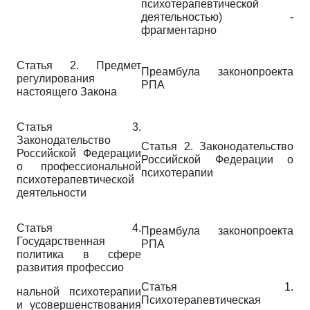
психотерапевтической
деятельностью) -
фрагментарно
Статья 2. Предмет
Преамбула законопроекта
регулирования
РПА
настоящего Закона
Статья 3.
Законодательство
Статья 2. Законодательство
Российской Федерации
Российской Федерации о
о профессиональной
психотерапии
психотерапевтической
деятельности
Статья 4.
Преамбула законопроекта
Государственная
РПА
политика в сфере
развития профессио
Статья 1.
нальной психотерапии
Психотерапевтическая
и усовершенствования