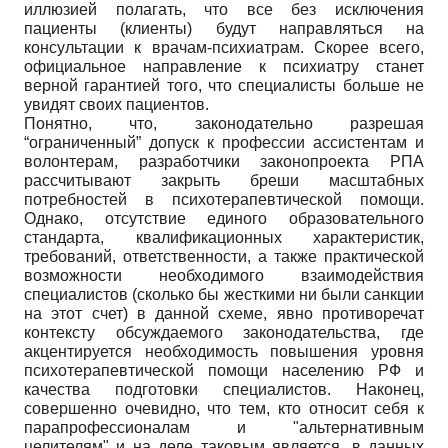
иллюзией полагать, что все без исключения
пациенты (клиенты) будут направляться на
консультации к врачам-психиатрам. Скорее всего,
официальное направление к психиатру станет
верной гарантией того, что специалисты больше не
увидят своих пациентов.
Понятно, что, законодательно разрешая
“ограниченный” допуск к профессии ассистентам и
волонтерам, разработчики законопроекта РПА
рассчитывают закрыть бреши масштабных
потребностей в психотерапевтической помощи.
Однако, отсутствие единого образовательного
стандарта, квалификационных характеристик,
требований, ответственности, а также практической
возможности необходимого взаимодействия
специалистов (сколько бы жесткими ни были санкции
на этот счет) в данной схеме, явно противоречат
контексту обсуждаемого законодательства, где
акцентируется необходимость повышения уровня
психотерапевтической помощи населению РФ и
качества подготовки специалистов. Наконец,
совершенно очевидно, что тем, кто относит себя к
парапрофессионалам и "альтернативным
целителям" и на деле таковым является, в данных