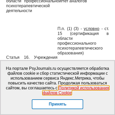
области профессиональной
Нет аналогов
психотерапевтической
деятельности
П.п. (1) (3) -
условно
- ст.
15 (сертификация в
области
профессионального
психотерапевтического
образования)
Статья 16. Учреждения
П. (3) -
условно
- ст. 44
(организации)
(общероссийские
профессионального
На портале PsyJournals.ru осуществляется обработка
профессиональные
психотерапевтического
файлов cookie и сбор статистической информации с
психотерапевтические
образования
использованием сервиса Яндекс.Метрика, чтобы
медицинские ассоциации
повысить качество сайта. Продолжая пользоваться
и их деятельность по
сайтом, вы соглашаетесь с
Политикой использования
контролю над качеством
файлов Cookie
.
оказания
психотерапевтической
Принять
помощи)