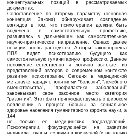
концептуальных позиций в рассматриваемых
документах.
Сопоставление по второму параметру (основная
концепция Закона) обнаруживает совпадение
взглядов в том, что психотерапия должна быть
выделена в самостоятельную профессию,
развиваясь в дальнейшем как самостоятельное
научно-практическое направление. Однако далее
позиции вновь расходятся. Авторы законопроекта
ППЛ видят психотерапию будущего как
самостоятельную гуманитарную профессию. Данное
положение естественно и логично вытекает из
представлений авторов о современном контексте
развития психотерапии. Сегодня в медицинской
метанауке наряду с понятиями "болезни", "лечебного
вмешательства", "профилактики заболеваний"
завоевывает свое законное место категория
"развития". Этот факт принуждает думать о широком
вовлечении в процесс борьбы за социальное
здоровье населения гуманитарного фронта науки, а
144
не только ее медицинских подразделений.
Психотерапии, фокусирующейся на развитии
индивида, группы, социума в кризисной (и не только