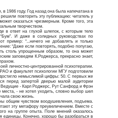
 в 1986 году. Год назад она была напечатана в
 решили повторить эту публикацию: читатель у
может оказаться чрезмерным. Кроме того, эта
икальным творчеством.
е в ответ на глухой шлепок, с которым тело
 “Бум”. И даже в солидных руководствах по
т пример: “...ничего не добавлять и только
нение: “Даже если повторять, подобно попугаю,
лять столь упрощенным образом, то она может
еским заповедям К.Роджерса, прекрасно знает,
 прахом.
воей личностно-центрированной психотерапии.
 РАО и факультет психологии МГУ подготовили
ей достигло немыслимой цифры: 50. С первых же
ался перед запертой дверью малой аудитории
. Ведущие - Карл Роджерс, Рут Санфорд и Фрэн
е места, - не хотел уходить, словно выбор шел
ачала свою жизнь.
ены общим чувством воодушевления, подъема.
читают эту метафору преувеличением. Вместе с
ого на группе опыта. Поле мнений оказалось
ня единицы. Конечно, хорошо бы разобраться в