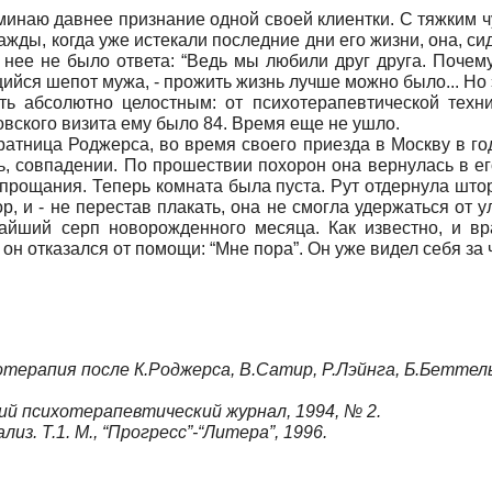
оминаю давнее признание одной своей клиентки. С тяжким 
жды, когда уже истекали последние дни его жизни, она, с
у нее не было ответа: “Ведь мы любили друг друга. Почем
ийся шепот мужа, - прожить жизнь лучше можно было... Но эт
ть абсолютно целостным: от психотерапевтической техни
осковского визита ему было 84. Время еще не ушло.
ратница Роджерса, во время своего приезда в Москву в год
, совпадении. По прошествии похорон она вернулась в ег
прощания. Теперь комната была пуста. Рут отдернула што
 и - не перестав плакать, она не смогла удержаться от улыб
йший серп новорожденного месяца. Как известно, и вр
 он отказался от помощи: “Мне пора”. Он уже видел себя за
отерапия после К.Роджерса, В.Сатир, Р.Лэйнга, Б.Бетте
ий психотерапевтический журнал, 1994, № 2.
лиз. Т
.1.
М
., “
Прогресс
”-“
Литера
”, 1996.