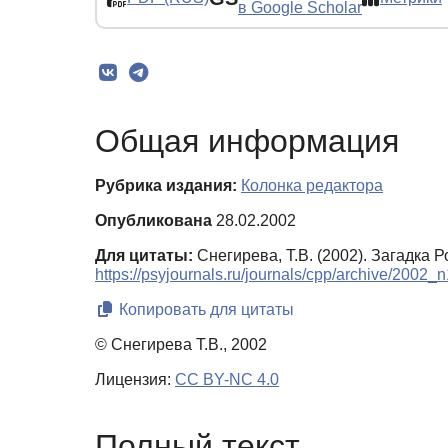
в Google Scholar
Общая информация
Рубрика издания:
Колонка редактора
Опубликована
28.02.2002
Для цитаты:
Снегирева, Т.В. (2002). Загадка 
https://psyjournals.ru/journals/cpp/archive/2002_
Копировать для цитаты
© Снегирева Т.В., 2002
Лицензия:
CC BY-NC 4.0
Полный текст