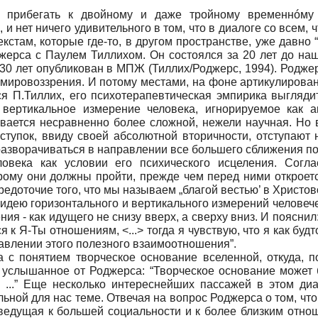
я прибегать к двойному и даже тройному временнóму 
 нет ничего удивительного в том, что в диалоге со всем, чт
кстам, которые где-то, в другом пространстве, уже давно 
джерса с Паулем Тиллихом. Он состоялся за 20 лет до на
 30 лет опубликован в МПЖ (Тиллих/Роджерс, 1994). Родже
о мировоззрения. И потому местами, на фоне артикулиро
ся П.Тиллих, его психотерапевтическая эмпирика выгляди
вертикальное измерение человека, игнорируемое как ак
ывается несравненно более сложной, нежели научная. Но 
ступок, ввиду своей абсолютной вторичности, отступают 
разворачиваться в направлении все большего сближения по
овека как условии его психического исцеления. Согл
ому они должны пройти, прежде чем перед ними откроется
средоточие того, что мы называем „благой вестью’ в Христо
идею горизонтального и вертикального измерений человече
я - как идущего не снизу вверх, а сверху вниз. И пояснил:
 Я-Ты отношениям, <...> тогда я чувствую, что я как будт
авлении этого полезного взаимоотношения”.
ка с понятием творческое основание вселенной, откуда,
 услышанное от Роджерса: “Творческое основание может 
м ...” Еще несколько интереснейших пассажей в этом д
льной для нас теме. Отвечая на вопрос Роджерса о том, ч
, ведущая к большей социальности и к более близким отн