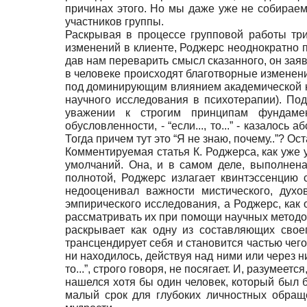
причинах этого. Но мы даже уже не собираем
участников группы.
Раскрывая в процессе групповой работы три
изменений в клиенте, Роджерс неоднократно 
дав нам переварить смысл сказанного, он заяв
в человеке происходят благотворные изменени
под доминирующим влиянием академической нау
научного исследования в психотерапии). По
уважении к строгим принципам фундамент
обусловленности, - “если..., то...” - казал
Тогда причем тут это “Я не знаю, почему..”? 
Комментируемая статья К. Роджерса, как уже 
умолчаний. Она, и в самом деле, выполнен
полнотой, Роджерс излагает квинтэссенцию 
недооценивал важности мистического, духо
эмпирического исследования, а Роджерс, как 
рассматривать их при помощи научных методов
раскрывает как одну из составляющих свое
трансцендирует себя и становится частью чег
ни находилось, действуя над ними или через ни
то...”, строго говоря, не посягает. И, разуме
нашелся хотя бы один человек, который был б
малый срок для глубоких личностных обраще