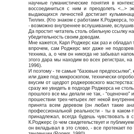
научные гуманистические понятия в контекс
воссоединиться с ним и преодолеть <...> 
выдающихся личностей достигает кульминац
Тиллих. (Кто знаком с работами К.Роджерса, то
- возможно внутреннее вслушивание, вслушиван
Да простит читатель столь обильную ссылку на
убедительность своим доводам.
Мне кажется, Карл Роджерс как раз и обладал
впрочем, сам Роджерс мог даже не подозрева
техника, а, о чем он никогда не забывал напом
этого дара мы находим во всех регистрах, на 
1996).
И поэтому - те самые “базовые предпосылки”,
или даже под микроскопом, технически опробов
вкусим от щедрот роджеровского мастерства: 
сразу же увидеть в подходе Роджерса не стольк
прошлого все мы делали не так, - “оценочно” 
прошествии трех-четырех лет некой внутренне
принята всем деревом (он любил такие ана
профессиональной реальности - ты в каком-
принадлежал, всегда будешь чувствовать в 
К.Роджерс (о чем свидетельствует и публикуем
он вкладывал в это слово, - все протекает по
тенденции (Rogers, 1980).