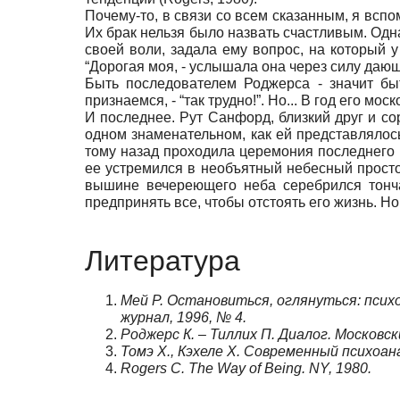
Почему-то, в связи со всем сказанным, я всп
Их брак нельзя было назвать счастливым. Одна
своей воли, задала ему вопрос, на который 
“Дорогая моя, - услышала она через силу дающ
Быть последователем Роджерса - значит бы
признаемся, - “так трудно!”. Но... В год его м
И последнее. Рут Санфорд, близкий друг и со
одном знаменательном, как ей представлялось
тому назад проходила церемония последнего 
ее устремился в необъятный небесный простор,
вышине вечереющего неба серебрился тонча
предпринять все, чтобы отстоять его жизнь. Но
Литература
Мей Р. Остановиться, оглянуться: псих
журнал, 1996, № 4.
Роджерс К.
–
Тиллих П. Диалог. Московск
Томэ Х., Кэхеле Х. Современный психоана
Rogers C. The Way of Being. NY, 1980.