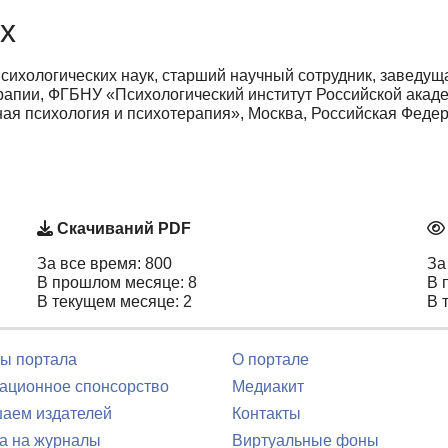
х
сихологических наук, старший научный сотрудник, заведу
ерапии, ФГБНУ «Психологический институт Российской ака
ная психология и психотерапия», Москва, Российская Феде
Скачиваний PDF
За все время: 800
За
В прошлом месяце: 8
В 
В текущем месяце: 2
В 
ы портала
О портале
ционное спонсорство
Медиакит
аем издателей
Контакты
а на журналы
Виртуальные фоны