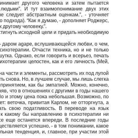
ринимает другого человека и затем пытается
 людьми”. И тут взаимопонимание двух этих
следует абстрактным оценкам.”, - уточняет
о подхода). “Как я думаю, - дополняет Роджерс,
другому человеку.”.
остигнуть исходной цели и придать необходимую
 - даром agape, вслушивающейся любви, о чем,
ихотерапии. Отчасти техника, но и не только
шутка. Однако, если говорить и всерьез, печать
ихотерапии целостен, как и его личность (Мей,
а части и элементы, рассмотреть их под лупой
ть снова. Но, в лучшем случае, мы лишь слегка
 принятием, как бы эмпатией. Можно, конечно,
оняв, что в отношениях с другими в годы нашего
 Но и этому цена пока небольшая. Возможно, по
: веточка, привитая Карлом, не отторгнута, а
ать свою податливость. В переводе на язык
 к какому бы направлению в психотерапии ни
се еще останется впереди. В последние годы
ществляется успешно, - в том понимании, какое
льная тенденция, и, главное, при участии этой