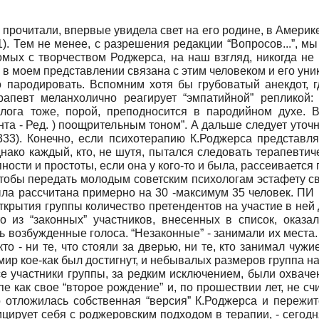
 прочитали, впервые увидела свет на его родине, в Америке,
). Тем не менее, с разрешения редакции “Вопросов...”, мы
омых с творчеством Роджерса, на наш взгляд, никогда не 
ая в моем представлении связана с этим человеком и его ун
 пародировать. Вспомним хотя бы грубоватый анекдот, гд
рапевт меланхолично реагирует “эмпатийной” репликой:
ога тоже, порой, преподносится в пародийном духе. Во
та - Ред. ) поощрительным тоном”. А дальше следует уточ
 с.333). Конечно, если психотерапию К.Роджерса представ
ако каждый, кто, не шутя, пытался следовать терапевтич
ности и простоты, если она у кого-то и была, рассеивается
 чтобы передать молодым советским психологам эстафету с
ыла рассчитана примерно на 30 -максимум 35 человек. ПИ
 открытия группы количество претендентов на участие в н
то из “законных” участников, внесенных в список, оказ
сь возбужденные голоса. “Незаконные” - занимали их места
то - ни те, что стояли за дверью, ни те, кто занимал чужи
мир кое-как был достигнут, и небывалых размеров группа н
е участники группы, за редким исключением, были охвач
 как свое “второе рождение” и, по прошествии лет, не с
о отложилась собственная “версия” К.Роджерса и пережит
цирует себя с роджеровским подходом в терапии, - сегод