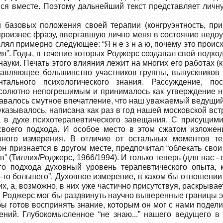
ся вместе. Поэтому дальнейший текст представляет личну
 базовых положения своей терапии (конгруэнтность, при
произнес фразу, ввергавшую лично меня в состояние недо
лял примерно следующее: “Я н е з н а ю, почему это проис
я”. Годы, в течение которых Роджерс создавал свой подход
ки. Печать этого влияния лежит на многих его работах (к
давляющее большинство участников группы, выпускников 
ального психологического знания. Рассуждение, пос
ось абсолютно непогрешимым и принималось как утверждение
Оставалось смутное впечатление, что наш уважаемый ведущий
указывалось, написана как раз в год нашей московской вст
а в духе психотерапевтического завещания. С присущими
своего подхода. И особое место в этом сжатом изложен
вного измерения. В отличие от остальных моментов т
он признается в другом месте, предпочитал “облекать св
” (Тиллих/Роджерс, 1966/1994). И только теперь (для нас 
го подхода духовный уровень терапевтического опыта, к
о-то большего”. Духовное измерение, в каком бы отношени
х, а, возможно, в них уже частично присутствуя, раскрывае
ется, Роджерс мог бы раздвинуть научно выверенные границы
ы готов воспринять знание, которым он мог с нами подел
ний. Глубокомысленное “не знаю...” нашего ведущего в