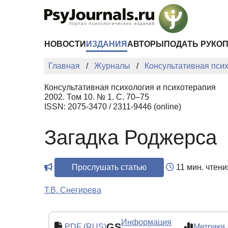
Перейти к основному содержанию
НОВОСТИ
ИЗДАНИЯ
АВТОРЫ
ПОДАТЬ РУКО
Главная
Журналы
Консультативная пси
Консультативная психология и психотерапия
2002. Том 10. № 1. С. 70–75
ISSN: 2075-3470 / 2311-9446 (online)
Загадка Роджерса
Прослушать статью
11 мин. чтени
Т.В. Снегирева
Информация
GS
PDF (RUS)
Метрики