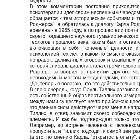
мудрости.
В этом комментарии постоянно приходитс
психотерапии идет своим неспешным чередом, и
обращается к тем историческим событиям и те
Роджерса”, я обратилась к диалогу Карла Ро
времена - в 1965 году, а по прошествии почти
своего тогдашнего научного гуманистическог
теологов прошлого века, каким был и остает
включающая в себя “конечные” ценности и 
психологией тех лет, в каком-то смысле оказ
поправок, деликатных оговорок и взаимных у
которой спираль диалога стала стремительно 
Роджерс заговорил о принятии другого чел
необходимым мостом между людьми, по котор
“Да, теперь я полагаю, что это действительно 
В свою очередь, когда Пауль Тиллих развивал 
есть собственный образ вертикального измерени
между нами существует нечто приближающееся к
что данные силы действуют через меня в напр
Тиллих, в ответ, знакомит своего собеседни
элементы. И как бы подтверждает только что
Например, во встрече человека с человеко
пропустить, и Тиллих подходит к самой центра
(а это, по мнению Карла, “открытость опыту”