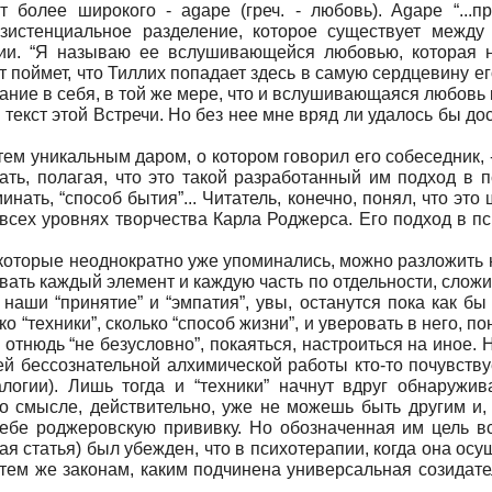
т более широкого - agape (греч. - любовь). Agape “...п
экзистенциальное разделение, которое существует между
ии. “Я называю ее вслушивающейся любовью, которая не 
т поймет, что Тиллих попадает здесь в самую сердцевину ег
ие в себя, в той же мере, что и вслушивающаяся любовь к 
 текст этой Встречи. Но без нее мне вряд ли удалось бы д
 тем уникальным даром, о котором говорил его собеседник,
ть, полагая, что это такой разработанный им подход в пс
инать, “способ бытия”... Читатель, конечно, понял, что это 
всех уровнях творчества Карла Роджерса. Его подход в пс
 которые неоднократно уже упоминались, можно разложить н
ать каждый элемент и каждую часть по отдельности, сложи
наши “принятие” и “эмпатия”, увы, останутся пока как бы
о “техники”, сколько “способ жизни”, и уверовать в него, п
и отнюдь “не безусловно”, покаяться, настроиться на иное.
й бессознательной алхимической работы кто-то почувствует
логии). Лишь тогда и “техники” начнут вдруг обнаружив
то смысле, действительно, уже не можешь быть другим и,
себе роджеровскую прививку. Но обозначенная им цель в
ая статья) был убежден, что в психотерапии, когда она осу
 тем же законам, каким подчинена универсальная созидате