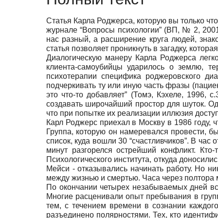
Статья Карла Роджерса, которую вы только что
журнале “Вопросы психологии” (ВП, № 2, 2001
нас разный, а расширение круга людей, знак
статья позволяет проникнуть в загадку, котор
Диалогическую манеру Карла Роджерса легко
клиента-самоубийцы ударилось о землю, те
психотерапии специфика роджеровского диал
подчеркивать ту или иную часть фразы (пациен
это что-то добавляет” (Томэ, Кэхеле, 1996,
создавать широчайший простор для шуток. Одн
что при попытке их реализации иллюзия доступ
Карл Роджерс приехал в Москву в 1986 году,
Группа, которую он намеревался провести, б
список, куда вошли 30 “счастливчиков”. В час
минут разгорелся острейший конфликт. Кто-
Психологического института, откуда доносили
Мейси - отказывались начинать работу. Но ник
между жизнью и смертью. Часа через полтора 
По окончании четырех незабываемых дней вс
Многие расценивали опыт пребывания в группе
тем, с течением времени в сознании каждог
разъединено полярностями. Тех, кто идентифи