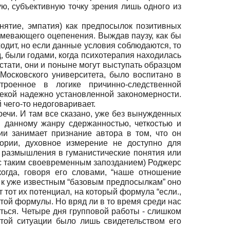
ю, субъективную точку зрения лишь одного из
нятие, эмпатия) как предпосылок позитивных
умевающего оцепенения. Выждав паузу, как бы
ходит, но если данные условия соблюдаются, то
, были годами, когда психотерапия находилась
стати, они и поныне могут выступать образцом
Московского университета, было воспитано в
троенное в логике причинно-следственной
 некой надежно установленной закономерности.
 чего-то недоговаривает.
речи. И там все сказано, уже без вынужденных
 данному жанру сдержанностью, четкостью и
ии занимает признание автора в том, что он
еории, духовное измерение не доступно для
ои размышления в гуманистические понятия или
- с таким своевременным запозданием) Роджерс
огда, говоря его словами, “наше отношение
и к уже известным “базовым предпосылкам” оно
т тот их потенциал, на который формула “если.,
 этой формулы. Но вряд ли в то время среди нас
иться. Четыре дня групповой работы - слишком
 той ситуации было лишь свидетельством его