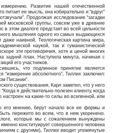
измерению. Развитие нашей отечественной
о питает ее мысль, она избирательно и “вдруг”
“отзвучали”. Продолжая исследование “загадки
шей московской группы, совсем уже в древние
рс в этом диалоге предстает во всей цельности
ванного мышления одного из самых выдающихся
т даже наивной. Теологическая картина мира,
адемической наукой, так и гуманистической
вскоре эти противоречия, хотя и ценой многих
на задний план. Наступила минута, начиная с
зиций его участников.
асившись, что подлинное принятие является
 “измерение абсолютного”, Тиллих заключил:
вом Писании”.
ского существования, Карл заметил, что у него
 “Когда я действительно полезен клиенту, когда
о настроен на какие-то силы во вселенной, или
 по его мнению, берут начало все ее формы и
быть пережито во всем, что в нем укоренено.
иалоге, которые мы с сожалением вынуждены
то именно конституирует совершенного человека
ошениям с другими), Тиллих вводит упомянутые