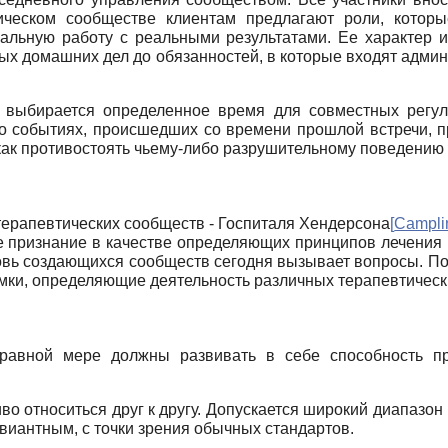
ическом сообществе клиентам предлагают роли, которы
еальную работу с реальными результатами. Ее характер 
ых домашних дел до обязанностей, в которые входят адми
 выбирается определенное время для совместных регул
о событиях, происшедших со времени прошлой встречи, 
 как противостоять чьему-либо разрушительному поведени
терапевтических сообществ - Госпиталя Хендерсона
[
Campli
 признание в качестве определяющих принципов лечения 
овь создающихся сообществ сегодня вызывает вопросы. По
ки, определяющие деятельность различных терапевтических
равной мере должны развивать в себе способность п
 относиться друг к другу. Допускается широкий диапазон 
виантным, с точки зрения обычных стандартов.