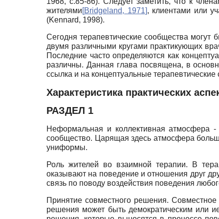
1968, с.85-86). Следует заметить, что к чл
жителями
[
Bridgeland, 1971
]
, клиентами или у
(Kennard, 1998).
Сегодня терапевтические сообщества могут б
двумя различными кругами практикующих враче
Последние часто определяются как концепту
различны. Данная глава посвящена, в основ
ссылка и на концептуальные терапевтические 
Характеристика практических аспе
РАЗДЕЛ 1
Неформальная и коллективная атмосфера - 
сообщество. Царящая здесь атмосфера больше
униформы.
Роль жителей во взаимной терапии. В тера
оказывают на поведение и отношения друг дру
связь по поводу воздействия поведения любог
Принятие совместного решения. Совместное р
решения может быть демократическим или ие
решения, которые выносятся в процессе пов