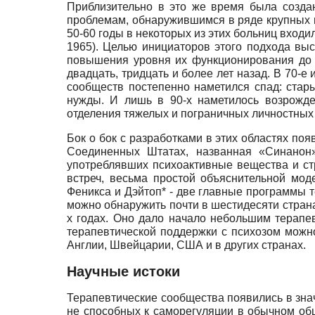
Приблизительно в это же время была созда
проблемам, обнаружившимся в ряде крупных 
50-60 годы в некоторых из этих больниц входи
1965). Целью инициаторов этого подхода вы
повышения уровня их функционирования до 
двадцать, тридцать и более лет назад. В 70-
сообществ постепенно наметился спад: ста
нужды. И лишь в 90-х наметилось возрожде
отделения тяжелых и пограничных личностных 
Бок о бок с разработками в этих областях по
Соединенных Штатах, названная «Синанон
употреблявших психоактивные вещества и ст
встреч, весьма простой объяснительной мо
Феникса и Дэйтоп* - две главные программы 
можно обнаружить почти в шестидесяти странах
х годах. Оно дало начало небольшим терапе
терапевтической поддержки с психозом можн
Англии, Швейцарии, США и в других странах.
Научные истоки
Терапевтические сообщества появились в зна
не способных к саморегуляции в обычном общ