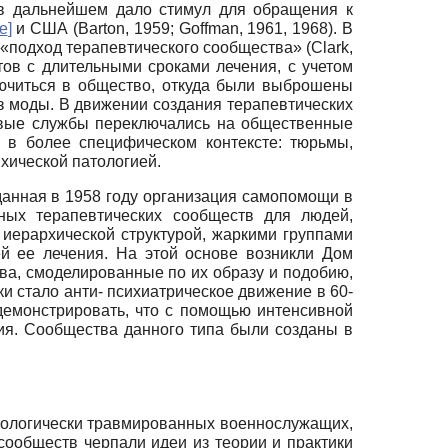
 в дальнейшем дало стимул для обращения к
e
]
и США (Barton, 1959; Goffman, 1961, 1968). В
 «подход терапевтического сообщества» (Clark,
ов с длительными сроками лечения, с учетом
ючиться в общество, откуда были выброшены
из моды. В движении создания терапевтических
овые службы переключались на общественные
 в более специфическом контексте: тюрьмы,
хической патологией.
зданная в 1958 году организация самопомощи в
ьных терапевтических сообществ для людей,
иерархической структурой, жаркими группами
й ее лечения. На этой основе возникли Дом
ва, смоделированные по их образу и подобию,
ки стало анти- психиатрическое движение в 60-
демонстрировать, что с помощью интенсивной
ия. Сообщества данного типа были созданы в
ихологически травмированных военнослужащих,
сообществ черпали идеи из теории и практики