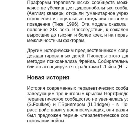
Праформы терапевтических сообществ можн
качестве убежищ для душевнобольных, сообще
(Англия) квакеры открыли гуманитарное учре
отношения и социальные ожидания позволяю
поведение (Тике, 1996). Эта модель оказал
половине XIX века. Впоследствии, к сожале
выросшие до тысячи и более коек, и на перв
межличностным факторам.
Другим историческим предшественником совр
дезадаптированных детей. Пионеры этого д
методом психоанализа Фрейда. Собирательны
близко ассоциируется с работами Г.Лэйна (H.Lane
Новая история
История современных терапевтических сообщ
заведующим тренинговым крылом Нортфилдск
терапевтическое сообщество не увенчалась у
(S.Foulkes) и Г.Бридгером (H.Bridger) - в
расстройствами у военнослужащих, они развил
был предложен термин «терапевтическое соо
окончании войны.