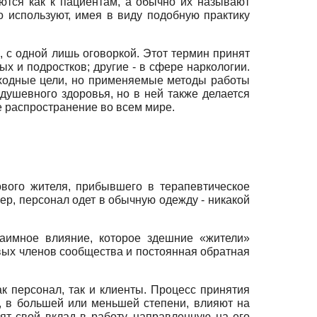
аются как к пациентам, а обычно их называют
о используют, имея в виду подобную практику
 с одной лишь оговоркой. Этот термин принят
х и подростков; другие - в сфере наркологии.
сходные цели, но применяемые методы работы
ушевного здоровья, но в ней также делается
е распространение во всем мире.
вого жителя, прибывшего в терапевтическое
р, персонал одет в обычную одежду - никакой
заимное влияние, которое здешние «жители»
овых членов сообщества и постоянная обратная
к персонал, так и клиенты. Процесс принятия
, в большей или меньшей степени, влияют на
т свой вклад в работу, направленную на его