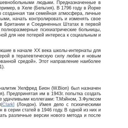
ушевнобольными людьми. Предназначенные в
имер, в Хеле (Бельгия). В 1796 году в Йорке
о созданная там семейная атмосфера, личные
ми, начать контролировать и изменять свое
ц в Британии и Соединенных Штатах в первой
я полноразмерные психиатрические больницы,
ной для нее потерей интереса к социальным и
икшие в начале XX века школы-интернаты для
ерой в терапевтическую силу любви и новым
ованной средой». Этот направление наиболее
1).
налитик Уилфред Бион (W.Bion) был назначен
). Предпринятая им в 1943г. попытка создать
е удачливыми коллегами: Т.Мэйном, З.Фулксом
л
[
Clark
]
(Лондон). Имея дело с психическими
в серии статей в 1946 году. В одной из них и
ать различные версии нового метода и после