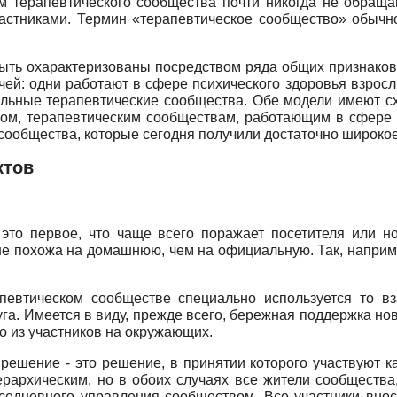
енам терапевтического сообщества почти никогда не обращ
частниками. Термин «терапевтическое сообщество» обычн
ыть охарактеризованы посредством ряда общих признаков,
й: одни работают в сфере психического здоровья взрослы
альные терапевтические сообщества. Обе модели имеют 
ном, терапевтическим сообществам, работающим в сфере д
сообщества, которые сегодня получили достаточно широко
ктов
это первое, что чаще всего поражает посетителя или но
 похожа на домашнюю, чем на официальную. Так, наприме
певтическом сообществе специально используется то в
га. Имеется в виду, прежде всего, бережная поддержка н
о из участников на окружающих.
ешение - это решение, в принятии которого участвуют ка
рархическим, но в обоих случаях все жители сообщества
седневного управления сообществом. Все участники внося