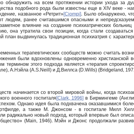
о обнаружить на всем протяжении истории ухода за д
ства подобного рода были известны еще в XIV веке - напр
ждение, названное «Ретрит»
[
Ciompi
]
. Было обнаружено, чт
т людям, ранее считавшимся опасными и непредсказуемы
а заметное влияние на создание психиатрических больни
нию, она утратила свои позиции, когда стали создаватьс
ый план выдвинулась традиционная психиатрия с характер
еменных терапевтических сообществ можно считать возн
вижения были вдохновлены одновременно христианской в
м термином этого подхода является «терапия спроектир
), А.Нэйла (A.S.Neill) и Д.Виллса (D.Wills) (Bridgeland, 197
еств начинается со второй мировой войны, когда психоа
ого военного госпиталя
[
Clark, 1996
]
в Бирмингеме (Англия
спехом. Однако идея была подхвачена оказавшимися боле
 Нортфилде, а также М. Джонсом - в госпитале Милл Хил
и радикально новый подход, который впервые был описан 
бщество» (Main, 1946). Мэйн и Джонс продолжали развив