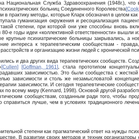
на Национальная Служба Здравоохранения (1948г.), что
психиатрических больниц Соединенного Королевства
[
Cook
ли в практику методы, которые Кларк обозначил в целом как
ступала гуманизация окружения и ресоциализация пациент
такой степени, при которой они уже способны вновь вкл
е и 80-е годы идеи «коллективной ответственности» вышли 
рые крупные психиатрические больницы закрывались, а н
ние интереса к терапевтическим сообществам - правда,
расстройств и организацию жизни людей с хронической пси
явились и два других вида терапевтических сообществ. Со
»
[
Cullen
]
[
Goffman, 1961
]
, стала прототипом концептуал
радавших зависимостью. Это были сообщества с жесткой 
делью зависимости и столь же незамысловатой концепцие
терапии зависимости. И сегодня терапевтические сообщест
 по всему миру (Kennard, 1998). Основой другой разработ
втическим сообществам, созданным ради того, чтобы про
о справиться лучше, чем в условиях традиционного лечен
чительной степени как прагматический ответ на нужды пс
естве. В развитии своих методов и техник организаторы 