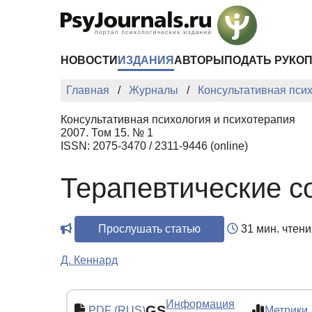
Перейти к основному содержанию
НОВОСТИ
ИЗДАНИЯ
АВТОРЫ
ПОДАТЬ РУКО
Главная
Журналы
Консультативная пси
Консультативная психология и психотерапия
2007. Том 15. № 1
ISSN: 2075-3470 / 2311-9446 (online)
Терапевтические с
Прослушать статью
31 мин. чтени
Д. Кеннард
Информация
GS
PDF (RUS)
Метрики