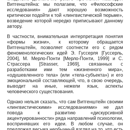
Витгенштейна: мы полагаем, что «Философские
исследования» дают хорошую возможность
критически подойти к той «лингвистической тюрьме»,
возведение которой нередко приписывают данному
автору.
В частности, внимательная интерпретация понятия
«формы жизни», к которому обращается
Витгенштейн, позволяет соотнести его с рядом
феноменологических идей Э. Гуссерля [Гуссерль,
2004], М. Мерло-Понти [Мерло-Понти, 1999] и С.
Страссера [Strasser, 1969], связанных с
разработками ими тем «жизненного мира»,
«одушевленного тела» (или «тела-субъекта») и его
эмоциональной составляющей, что, в свою очередь,
выводит на иные, нежели язык, аспекты
человеческого существования.
Однако нельзя сказать, что сам Витгенштейн своими
«лингвистическими» исследованиями» не дал
повода к развитию «дискурсивной
акцентуированности» ряда направлений психологии,
воспринявших его идеи. В любом случае, он
предложил весьма необычный взгляд на то, что есть