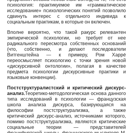
психология: практикуемое им «грамматическое
исследование» психологических понятий позволило
сдвинуть интерес с отдельного индивида к
социальным практикам, в которые он включен.
Вполне вероятно, что такой ракурс релевантен
эмпирической психологии, но требует от нее
радикального пересмотра собственных оснований
(что, собственно, и делают последователи
Витгенштейна — к примеру, Ром Харре́
переосмысляет психологию с точки зрения новой
«дискурсивной онтологии», полагая в качестве
предмета психологии дискурсивные практики и
языковые конвенции).
Постструктуралистский и критический дискурс-
анализ.
Теоретико-методологическая основа данного
типа исследований в психологии — французская
школа анализа дискурса, базирующаяся на
философии постструктурализма, а также
критический дискурс-анализ, источниками которого,
помимо постструктурализма, являются критические
социальные теории — представителей
франкфуртской школы, французского мыслителя М.