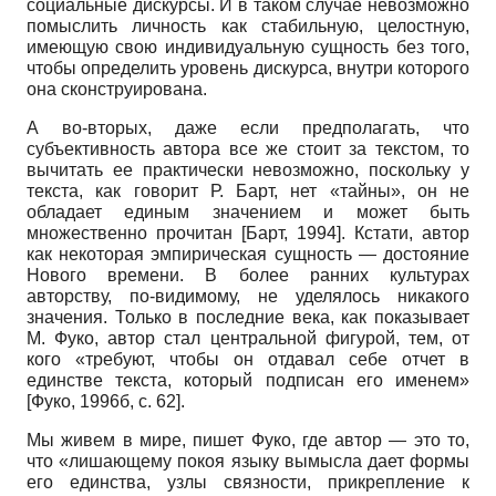
социальные дискурсы. И в таком случае невозможно
помыслить личность как стабильную, целостную,
имеющую свою индивидуальную сущность без того,
чтобы определить уровень дискурса, внутри которого
она сконструирована.
А во-вторых, даже если предполагать, что
субъективность автора все же стоит за текстом, то
вычитать ее практически невозможно, поскольку у
текста, как говорит Р. Барт, нет «тайны», он не
обладает единым значением и может быть
множественно прочитан [Барт, 1994]. Кстати, автор
как некоторая эмпирическая сущность — достояние
Нового времени. В более ранних культурах
авторству, по-видимому, не уделялось никакого
значения. Только в последние века, как показывает
М. Фуко, автор стал центральной фигурой, тем, от
кого «требуют, чтобы он отдавал себе отчет в
единстве текста, который подписан его именем»
[Фуко, 1996б, с. 62].
Мы живем в мире, пишет Фуко, где автор — это то,
что «лишающему покоя языку вымысла дает формы
его единства, узлы связности, прикрепление к