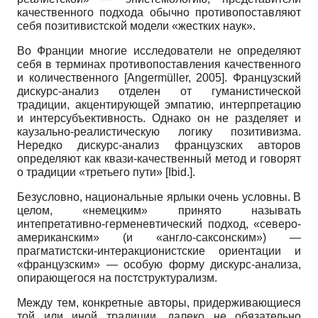
качественного подхода обычно противопоставляют
себя позитивистской модели «жестких наук».
Во Франции многие исследователи не определяют
себя в терминах противопоставления качественного
и количественного [Angermüller, 2005]. Французский
дискурс-анализ отделен от гуманистической
традиции, акцентирующей эмпатию, интерпретацию
и интерсубъективность. Однако он не разделяет и
каузально-реалистическую логику позитивизма.
Нередко дискурс-анализ французских авторов
определяют как квази-качественный метод и говорят
о традиции «третьего пути» [Ibid.].
Безусловно, национальные ярлыки очень условны. В
целом, «немецким» принято называть
интепретативно-герменевтический подход, «северо-
американским» (и «англо-саксонским») —
прагматистски-интеракционистские ориентации и
«французским» — особую форму дискурс-анализа,
опирающегося на постструктурализм.
Между тем, конкретные авторы, придерживающиеся
той или иной традиции, далеко не обязательно