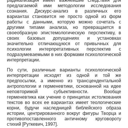
радикализация имеет важнейшие следствия для
предлагаемой ими методологии исследования
сознания. Дискурс-анализ в различных его
вариантах становится не просто одной из форм
работы с данными, которую можно сочетать с
другими типами анализа, но превращается в
своеобразную эпистемологическую перспективу, в
своих базовых допущениях и установках
значительно отличающуюся от привычных для
психологии интерпретативных перспектив с
подразумеваемыми в них формами психологической
интерпретации.
По сути, различные варианты психологической
интерпретации исходят из одной и той же
предпосылки, а именно из трансцендентальной
антропологии и герменевтики, основанной на идее
неповторимой субъективности. Вообще
герменевтика как учение о принципах истолкования
текстов во всех ее вариантах имеет теологические
корни, будучи наследницей библейского образа
истории, центрированного вокруг фигуры Творца и
противопоставленного античному круговороту
стихий [Руткевич, 1997].