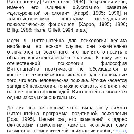
Витгенштейну [Витгенштейн, 1994]. По крайней мере,
именно его влияние обусловило развитие
«дискурсивной онтологии» [Харре́, 1995; 1996] и
«лингвистических» программ исследования
психологических феноменов [Харре́, 1995; 1996;
Billig, 1986; Harré, Gillett, 1994; и др.].
Идеи Л. Витгенштейна для психологии весьма
необычны, во всяком случае, они значительно
отличаются от всего того, что принято относить к
области «психологического знания». К тому же в
отечественной психологии философия
Витгенштейна практически не обсуждается в
контексте ее возможного вклада в наше понимание
того, что есть человеческая психика. Что же касается
западной психологии, то можно сказать, что влияние
на нее философских идей Витгенштейна является
одним из самых значительных.
До сих пор не совсем ясно, была ли у самого
Витгенштейна программа позитивной психологии
[Jost, 1995]. Целый ряд его замечаний в адрес
философии психологии, кажется, исключает саму
возможность эмпирической психологии вообще
[
Барт,