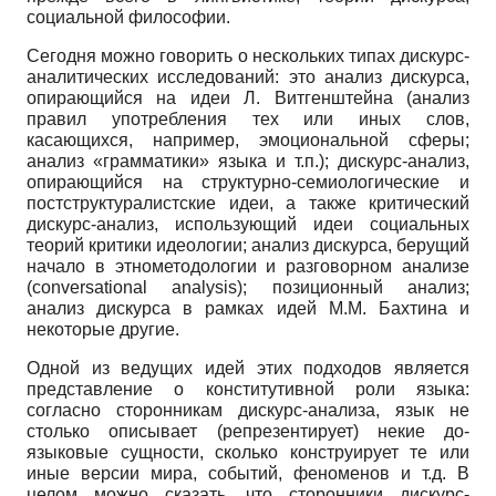
социальной философии.
Сегодня можно говорить о нескольких типах дискурс-
аналитических исследований: это анализ дискурса,
опирающийся на идеи Л. Витгенштейна (анализ
правил употребления тех или иных слов,
касающихся, например, эмоциональной сферы;
анализ «грамматики» языка и т.п.); дискурс-анализ,
опирающийся на структурно-семиологические и
постструктуралистские идеи, а также критический
дискурс-анализ, использующий идеи социальных
теорий критики идеологии; анализ дискурса, берущий
начало в этнометодологии и разговорном анализе
(conversational analysis); позиционный анализ;
анализ дискурса в рамках идей М.М. Бахтина и
некоторые другие.
Одной из ведущих идей этих подходов является
представление о конститутивной роли языка:
согласно сторонникам дискурс-анализа, язык не
столько описывает (репрезентирует) некие до-
языковые сущности, сколько конструирует те или
иные версии мира, событий, феноменов и т.д. В
целом можно сказать, что сторонники дискурс-