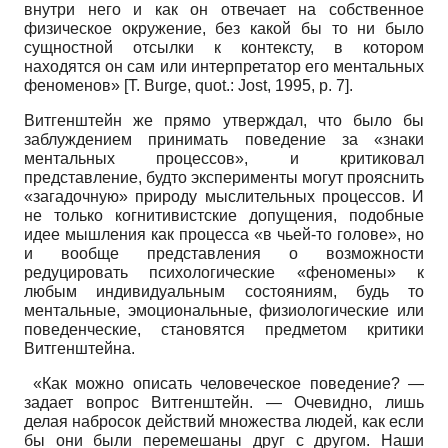
внутри него и как он отвечает на собственное
физическое окружение, без какой бы то ни было
сущностной отсылки к контексту, в котором
находятся он сам или интерпретатор его ментальных
феноменов» [T. Burge, quot.: Jost, 1995, p. 7].
Витгенштейн же прямо утверждал, что было бы
заблуждением принимать поведение за «знаки
ментальных процессов», и критиковал
представление, будто эксперименты могут прояснить
«загадочную» природу мыслительных процессов. И
не только когнитивистские допущения, подобные
идее мышления как процесса «в чьей-то голове», но
и вообще представления о возможности
редуцировать психологические «феномены» к
любым индивидуальным состояниям, будь то
ментальные, эмоциональные, физиологические или
поведенческие, становятся предметом критики
Витгенштейна.
«Как можно описать человеческое поведение? —
задает вопрос Витгенштейн. — Очевидно, лишь
делая набросок действий множества людей, как если
бы они были перемешаны друг с другом. Наши