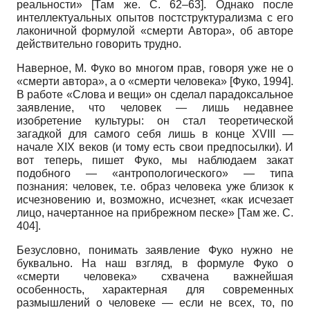
реальности» [Там же. С. 62–63]. Однако после
интеллектуальных опытов постструктурализма с его
лаконичной формулой «смерти Автора», об авторе
действительно говорить трудно.
Наверное, М. Фуко во многом прав, говоря уже не о
«смерти автора», а о «смерти человека» [Фуко, 1994].
В работе «Слова и вещи» он сделал парадоксальное
заявление, что человек — лишь недавнее
изобретение культуры: он стал теоретической
загадкой для самого себя лишь в конце XVIII —
начале XIX веков (и тому есть свои предпосылки). И
вот теперь, пишет Фуко, мы наблюдаем закат
подобного — «антропологического» — типа
познания: человек, т.е. образ человека уже близок к
исчезновению и, возможно, исчезнет, «как исчезает
лицо, начертанное на прибрежном песке» [Там же. С.
404].
Безусловно, понимать заявление Фуко нужно не
буквально. На наш взгляд, в формуле Фуко о
«смерти человека» схвачена важнейшая
особенность, характерная для современных
размышлений о человеке — если не всех, то, по