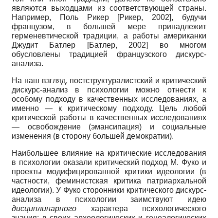
являются выходцами из соответствующей страны.
Например, Поль Рикер [Рикер, 2002], будучи
французом, в большей мере принадлежит
герменевтической традиции, а работы американки
Джудит Батлер [Батлер, 2002] во многом
обусловлены традицией французского дискурс-
анализа.
На наш взгляд, постструктуралистский и критический
дискурс-анализ в психологии можно отнести к
особому подходу в качественных исследованиях, а
именно — к критическому подходу. Цель любой
критической работы в качественных исследованиях
— освобождение (эмансипация) и социальные
изменения (в сторону большей демократии).
Наибольшее влияние на критические исследования
в психологии оказали критический подход М. Фуко и
проекты модифицированной критики идеологии (в
частности, феминистская критика патриархальной
идеологии). У Фуко сторонники критического дискурс-
анализа в психологии заимствуют идею
дисциплинарного
характера психологического
знания: в своих археологических и генеалогических