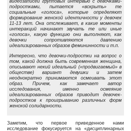
видеозаписей групповых интервью с девочками-
подростками, пытается «вскрыть» те
социальные «голоса», которые определяют
формирование женской идентичности у девочек
11-13 лет. Она отслеживает, в какие моменты
интеракций начинают звучать те или иные
«голоса», какую функцию они выполняют, как
девочки сопротивляются давлению
идеализированных образов фемининности и т.п.
Интересно, что девочки-подростки на вопрос о
том, какой должна быть современная женщина,
описывают некий идеальный («продвигаемый» в
обществе) вариант девушки и затем
неоднократно принимаются осмеивать этот
образ. Причем, как замечает автор
исследования, именно осмеяние
идеализированных образов приводит девочек-
подростков к проигрыванию различных форм
женской солидарности.
Заметим, что первое приведенное нами
исследование фокусируется на «дисциплинарных