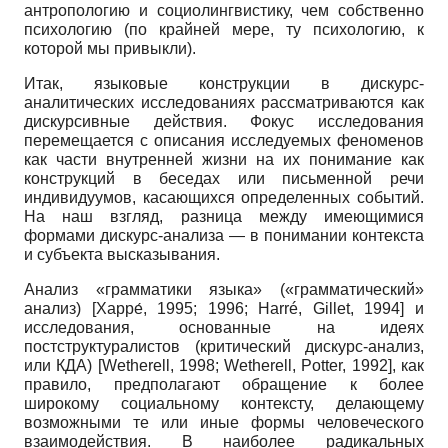
антропологию и социолингвистику, чем собственно
психологию (по крайней мере, ту психологию, к
которой мы привыкли).
Итак, языковые конструкции в дискурс-
аналитических исследованиях рассматриваются как
дискурсивные действия. Фокус исследования
перемещается с описания исследуемых феноменов
как части внутренней жизни на их понимание как
конструкций в беседах или письменной речи
индивидуумов, касающихся определенных событий.
На наш взгляд, разница между имеющимися
формами дискурс-анализа — в понимании контекста
и субъекта высказывания.
Анализ «грамматики языка» («грамматический»
анализ) [Харре́, 1995; 1996; Harré, Gillet, 1994] и
исследования, основанные на идеях
постструктуралистов (критический дискурс-анализ,
или КДА) [Wetherell, 1998; Wetherell, Potter, 1992], как
правило, предполагают обращение к более
широкому социальному контексту, делающему
возможными те или иные формы человеческого
взаимодействия. В наиболее радикальных