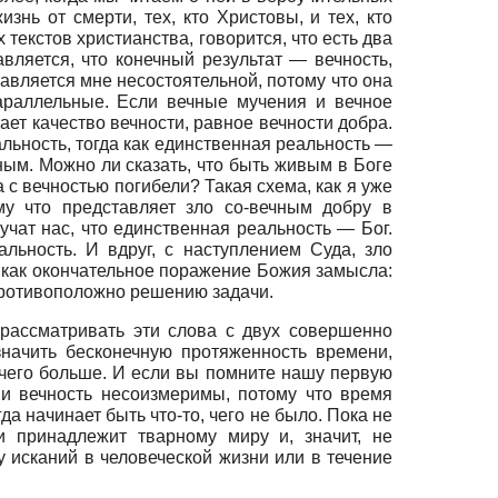
знь от смерти, тех, кто Христовы, и тех, кто
текстов христианства, говорится, что есть два
вляется, что конечный результат — вечность,
тавляется мне несостоятельной, потому что она
параллельные. Если вечные мучения и вечное
тает качество вечности, равное вечности добра.
альность, тогда как единственная реальность —
ным. Можно ли сказать, что быть живым в Боге
 с вечностью погибели? Такая схема, как я уже
му что представляет зло со-вечным добру в
чат нас, что единственная реальность — Бог.
альность. И вдруг, с наступлением Суда, зло
 и как окончательное поражение Божия замысла:
 противоположно решению задачи.
 рассматривать эти слова с двух совершенно
значить бесконечную протяженность времени,
ичего больше. И если вы помните нашу первую
 и вечность несоизмеримы, потому что время
да начинает быть что-то, чего не было. Пока не
и принадлежит тварному миру и, значит, не
у исканий в человеческой жизни или в течение