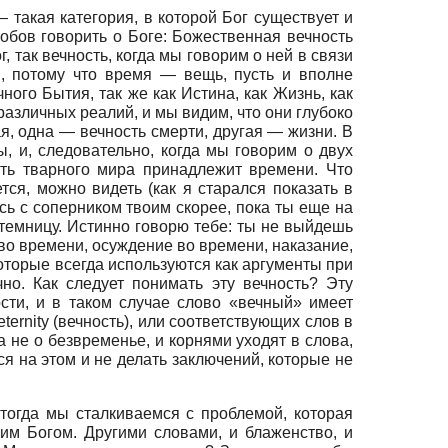
— такая категория, в которой Бог существует и
особов говорить о Боге: Божественная вечность
 так вечность, когда мы говорим о ней в связи
ы, потому что время — вещь, пусть и вполне
ного Бытия, так же как Истина, как Жизнь, как
различных реалий, и мы видим, что они глубоко
я, одна — вечность смерти, другая — жизни. В
, и, следовательно, когда мы говорим о двух
сть тварного мира принадлежит времени. Что
тся, можно видеть (как я старался показать в
сь с соперником твоим скорее, пока ты еще на
в темницу. Истинно говорю тебе: ты не выйдешь
 во времени, осуждение во времени, наказание,
оторые всегда используются как аргументы при
но. Как следует понимать эту вечность? Эту
ости, и в таком случае слово «вечный» имеет
eternity
(вечность), или соответствующих слов в
 а не о безвременье, и корнями уходят в слова,
ся на этом и не делать заключений, которые не
 тогда мы сталкиваемся с проблемой, которая
мим Богом. Другими словами, и блаженство, и