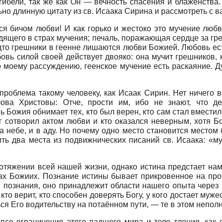
гибели, так же как Он — вечность спасения и блаженства
о длинную цитату из св. Исаака Сирина и рассмотреть с ва
я бичом любви! И как горько и жестоко это мучение люб
ящего в страх мучения; печаль, поражающая сердце за гр
дто грешники в геенне лишаются любви Божией. Любовь ес
вь силой своей действует двояко: она мучит грешников, ка
по моему рассуждению, геенское мучение есть раскаяние. 
 проблема такому человеку, как Исаак Сирин. Нет ничего 
ова Христовы: Отче, прости им, ибо не знают, что де
 Божия обнимает тех, кто был верен, кто сам стал вмести
г сотворил актом любви и кто оказался неверным, хотя Бо
 на небе, и в аду. Но почему одно место становится место
ить два места из подвижнических писаний св. Исаака: «
тяжении всей нашей жизни, однако истина предстает нам 
ах Божиих. Познание истины бывает прикровенное на про
познания, оно принадлежит области нашего опыта через а
кто верит, кто способен доверять Богу, у кого достает муже
ься Его водительству на потаённом пути, — те в этом непол
все ограничения этого падшего мира и тело тления, как е