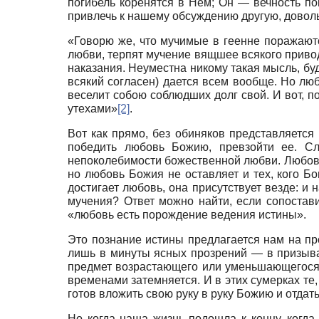
погибель коренятся в Нем; Он — вечность по
привлечь к нашему обсуждению другую, довольн
«Говорю же, что мучимые в геенне поражаютс
любви, терпят мучение вящшее всякого привод
наказания. Неуместна никому такая мысль, бу
всякий согласен) дается всем вообще. Но любо
веселит собою соблюдших долг свой. И вот, 
утехами»
[2]
.
Вот как прямо, без обиняков представляется
победить любовь Божию, превзойти ее. Сл
непоколебимости божественной любви. Любовь
но любовь Божия не оставляет и тех, кого Бо
достигает любовь, она присутствует везде: и
мучения? Ответ можно найти, если сопостав
«любовь есть порождение ведения истины».
Это познание истины предлагается нам на про
лишь в минуты ясных прозрений — в призыв
предмет возрастающего или уменьшающегося 
временами затемняется. И в этих сумерках те, 
готов вложить свою руку в руку Божию и отдат
Но когда наша жизнь подошла к концу, когда 