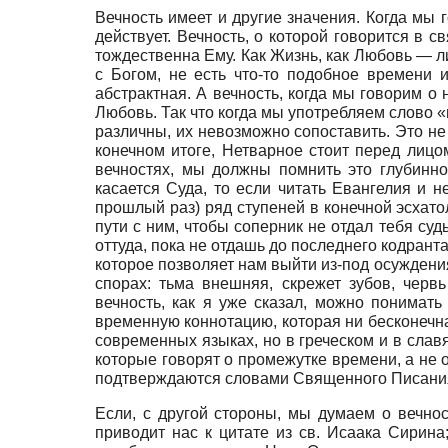
Вечность имеет и другие значения. Когда мы г
действует. Вечность, о которой говорится в с
тождественна Ему. Как Жизнь, как Любовь — ли
с Богом, не есть что-то подобное времени 
абстрактная. А вечность, когда мы говорим о 
Любовь. Так что когда мы употребляем слово «
различны, их невозможно сопоставить. Это не
конечном итоге, Нетварное стоит перед лицо
вечностях, мы должны помнить это глубинно
касается Суда, то если читать Евангелия и н
прошлый раз) ряд ступеней в конечной эсхато
пути с ним, чтобы соперник не отдал тебя суд
оттуда, пока не отдашь до последнего кодрант
которое позволяет нам выйти из-под осуждени
спорах: тьма внешняя, скрежет зубов, черв
вечность, как я уже сказал, можно понимать
временную коннотацию, которая ни бесконечна
современных языках, но в греческом и в слав
которые говорят о промежутке времени, а не о
подтверждаются словами Священного Писани
Если, с другой стороны, мы думаем о вечнос
приводит нас к цитате из св. Исаака Сирина