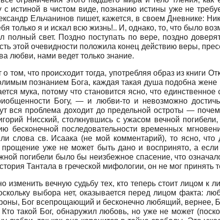
 с истиной в чистом виде, познанию истины уже не требу
ксандр Ельчанинов пишет, кажется, в своем Дневнике: Никт
бя только я и искал всю жизнь!.. И, однако, то, что было в
л полный свет. Поздно поступать по вере, поздно доверят
сть этой очевидности положила конец действию веры, прес
ва любви, нами ведет только знание.
 о том, что происходит тогда, употребляя образ из книги О
лимым познанием Бога, каждая такая душа подобна жене 
нается мука, потому что становится ясно, что единственно
риобщенности Богу, — и любви-то и невозможно достичь,
тут вся проблема доходит до предельной остроты — почем
игорий Нисский, столкнувшись с ужасом вечной погибели,
ию бесконечной последовательности временных мгновени
ли слова св. Исаака (не мой комментарий), то ясно, что
прощение уже не может быть дано и воспринято, а если 
жной погибели было бы неизбежное спасение, что означало
тория Тантала в греческой мифологии, он не мог принять то
зменить вечную судьбу тех, кто теперь стоит лицом к ли
поскольку выбора нет, оказывается перед лицом факта: лю
тороны, Бог всепрощающий и бесконечно любящий, вернее, 
 Кто такой Бог, обнаружил любовь, но уже не может (поско