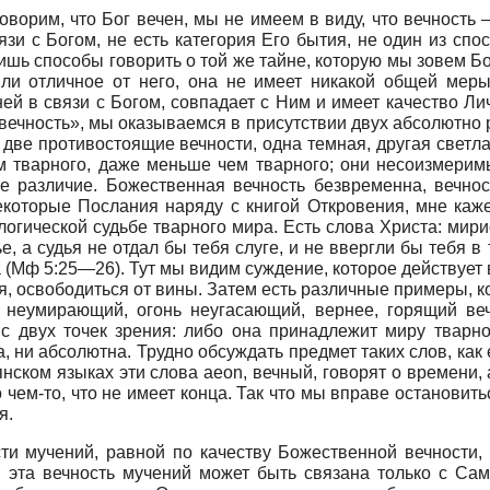
оворим, что Бог вечен, мы не имеем в виду, что вечность 
вязи с Богом, не есть категория Его бытия, не один из сп
шь способы говорить о той же тайне, которую мы зовем Бог,
или отличное от него, она не имеет никакой общей мер
ней в связи с Богом, совпадает с Ним и имеет качество Лич
вечность», мы оказываемся в присутствии двух абсолютно 
 две противостоящие вечности, одна темная, другая светла
м тварного, даже меньше чем тварного; они несоизмеримы
е различие. Божественная вечность безвременна, вечно
екоторые Послания наряду с книгой Откровения, мне каже
логической судьбе тварного мира. Есть слова Христа: мири
ье, а судья не отдал бы тебя слуге, и не ввергли бы тебя 
а (Мф 5:25—26). Тут мы видим суждение, которое действует
я, освободиться от вины. Затем есть различные примеры, к
ь неумирающий, огонь неугасающий, вернее, горящий веч
 с двух точек зрения: либо она принадлежит миру тварн
, ни абсолютна. Трудно обсуждать предмет таких слов, как
янском языках эти слова
aeon
, вечный, говорят о времени,
 чем-то, что не имеет конца. Так что мы вправе остановить
я.
ти мучений, равной по качеству Божественной вечности,
; эта вечность мучений может быть связана только с Са