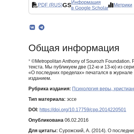
Информация
GS
PDF (RUS)
Метрики
в Google Scholar
Общая информация
*
©Metropolitan Anthony of Sourozh Foundation
текста. Мы публикуем две (12-ю и 13-ю) из се
«О последних пределах» печатался в журнале 
изданием.
Рубрика издания:
Психология веры, христиан
Тип материала:
эссе
DOI:
https://doi.org/10.17759/cpp.2014220501
Опубликована
06.02.2016
Для цитаты:
Сурожский, А. (2014). О последн