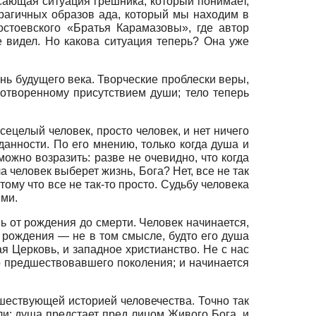
асающая ситуация грешника, который понимает,
трагичных образов ада, который мы находим в
остоевского «Братья Карамазовы», где автор
не видел. Но какова ситуация теперь? Она уже
нь будущего века. Творческие проблески веры,
отворенному присутствием души; тело теперь
сецелый человек, просто человек, и нет ничего
данности. По его мнению, только когда душа и
ожно возразить: разве не очевидно, что когда
 человек выберет жизнь, Бога? Нет, все не так
тому что все не так-то просто. Судьбу человека
ями.
нь от рождения до смерти. Человек начинается,
о рождения — не в том смысле, будто его душа
я Церковь, и западное христианство. Не с нас
го предшествовавшего поколения; и начинается
шествующей историей человечества. Точно так
ли: душа предстает пред лицом Живого Бога, и