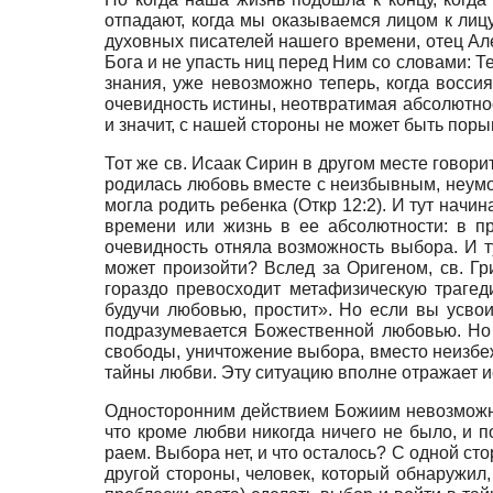
отпадают, когда мы оказываемся лицом к лицу
духовных писателей нашего времени, отец Але
Бога и не упасть ниц перед Ним со словами: Те
знания, уже невозможно теперь, когда воссия
очевидность истины, неотвратимая абсолютно
и значит, с нашей стороны не может быть поры
Тот же св. Исаак Сирин в другом месте говорит
родилась любовь вместе с неизбывным, неумо
могла родить ребенка (Откр 12:2). И тут начи
времени или жизнь в ее абсолютности: в п
очевидность отняла возможность выбора. И 
может произойти? Вслед за Оригеном, св. Гр
гораздо превосходит метафизическую трагед
будучи любовью, простит». Но если вы усвои
подразумевается Божественной любовью. Но 
свободы, уничтожение выбора, вместо неизбе
тайны любви. Эту ситуацию вполне отражает ис
Односторонним действием Божиим невозможно и
что кроме любви никогда ничего не было, и 
раем. Выбора нет, и что осталось? С одной с
другой стороны, человек, который обнаружил,