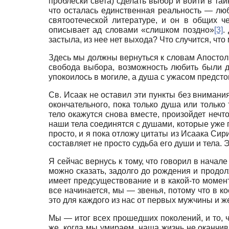
проблески света) сделать выбор и войти в та
что осталась единственная реальность — люб
святоотеческой литературе, и он в общих ч
описывает ад словами «слишком поздно»
[3]
.
застыла, из нее нет выхода? Что случится, что
Здесь мы должны вернуться к словам Апостоль
свобода выбора, возможность любить были д
упокоилось в могиле, а душа с ужасом предсто
Св. Исаак не оставил эти пункты без внимания
окончательного, пока только душа или только
тело окажутся снова вместе, произойдет нечт
наши тела соединятся с душами, которые уже п
просто, и я пока отложу цитаты из Исаака Сири
составляет не просто судьба его души и тела.
Я сейчас вернусь к тому, что говорил в начал
можно сказать, задолго до рождения и продол
имеет предсуществование и в какой-то момент
все начинается, мы — звенья, потому что в к
это для каждого из нас от первых мужчины и 
Мы — итог всех прошедших поколений, и то, 
же, когда мы умираем, наша жизнь не оканчив