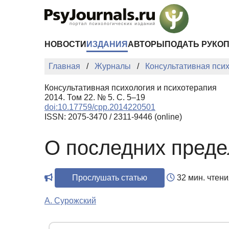
Перейти к основному содержанию
НОВОСТИ
ИЗДАНИЯ
АВТОРЫ
ПОДАТЬ РУКО
Главная
Журналы
Консультативная пси
Консультативная психология и психотерапия
2014. Том 22. № 5. С. 5–19
doi:10.17759/cpp.2014220501
ISSN: 2075-3470 / 2311-9446 (online)
О последних преде
Прослушать статью
32 мин. чтени
А. Сурожский