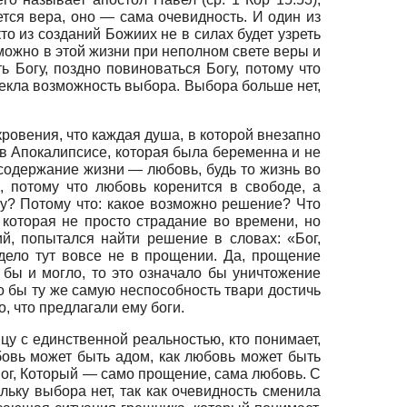
ется вера, оно — сама очевидность. И один из
о из созданий Божиих не в силах будет узреть
озможно в этой жизни при неполном свете веры и
ь Богу, поздно повиноваться Богу, потому что
екла возможность выбора. Выбора больше нет,
ткровения, что каждая душа, в которой внезапно
в Апокалипсисе, которая была беременна и не
е содержание жизни — любовь, будь то жизнь во
 потому что любовь коренится в свободе, а
у? Потому что: какое возможно решение? Что
 которая не просто страдание во времени, но
й, попытался найти решение в словах: «Бог,
 дело тут вовсе не в прощении. Да, прощение
бы и могло, то это означало бы уничтожение
 бы ту же самую неспособность твари достичь
, что предлагали ему боги.
цу с единственной реальностью, кто понимает,
бовь может быть адом, как любовь может быть
Бог, Который — само прощение, сама любовь. С
льку выбора нет, так как очевидность сменила