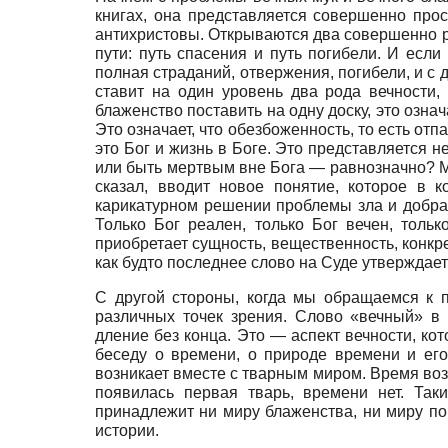
книгах, она представляется совершенно прост
антихристовы. Открываются два совершенно раз
пути: путь спасения и путь погибели. И есл
полная страданий, отвержения, погибели, и с 
ставит на один уровень два рода вечности,
блаженство поставить на одну доску, это означ
Это означает, что обезбоженность, то есть от
это Бог и жизнь в Боге. Это представляется 
или быть мертвым вне Бога — равнозначно? Мож
сказал, вводит новое понятие, которое в 
карикатурном решении проблемы зла и добра.
Только Бог реален, только Бог вечен, тольк
приобретает сущность, вещественность, конкре
как будто последнее слово на Суде утверждае
С другой стороны, когда мы обращаемся к п
различных точек зрения. Слово «вечный» в 
дление без конца. Это — аспект вечности, к
беседу о времени, о природе времени и его
возникает вместе с тварным миром. Время возни
появилась первая тварь, времени нет. Так
принадлежит ни миру блаженства, ни миру пог
истории.