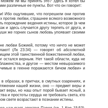
. Можем ли мы принять это? Здесь я хотел бы
ми различные ее пункты. Вот что он говорит:
ви! Ибо ощутившие, что погрешили они против
ех против любви, страшнее всякого возможного
ть порождение ведения истины, которое (в чем
к и здесь случается другу терпеть от друга, и
Души же горних сынов любовь упоявает своими
вне любви Божией, потому что ничто не может
лают! (Лк 23:34) — говорят об абсолютной
лищем этой таинственной божественной любви,
г остался верным. Нет такой области, куда не
м блаженства, и другое — местом невыразимого
мучимые в геенне поражаются бичом любви» и
в образах, в притчах, в смутных озарениях, и
тяжении нашей жизни, оно — предмет веры и
кт веры, но наш опыт порой бывает ясный, а
ства и простоты сердца не требовать света, кто
ном свете возрастают в познании истины.
го называет апостол Павел (ср. 1 Кор 15:53),