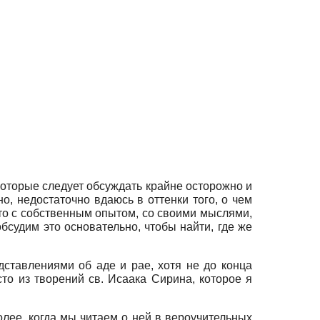
которые следует обсуждать крайне осторожно и
о, недостаточно вдаюсь в оттенки того, о чем
это с собственным опытом, со своими мыслями,
обсудим это основательно, чтобы найти, где же
дставлениями об аде и рае, хотя не до конца
то из творений св. Исаака Сирина, которое я
олее, когда мы читаем о ней в вероучительных