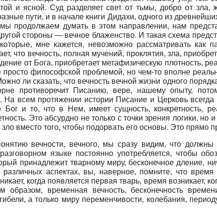
ой и ясной. Суд разделяет свет от тьмы, добро от зла, жи
ные пути, и в начале книги Дидахи, одного из древнейших 
и мы продолжаем думать в этом направлении, нам предста
другой стороны — вечное блаженство. И такая схема предс
 которые, мне кажется, невозможно рассматривать как 
ает, что вечность, полная мучений, проклятия, зла, приобре
падение от Бога, приобретает метафизическую плотность, ре
не просто философской проблемой, но чем-то вполне реаль
но ли сказать, что вечность вечной жизни одного порядка
корне противоречит Писанию, вере, нашему опыту, пото
 На всем протяжении истории Писание и Церковь всегда у
о Бог и то, что в Нем, имеет сущность, конкретность, ре
тность. Это абсурдно не только с точки зрения логики, но
т зло вместо того, чтобы подорвать его основы. Это прямо
онятию вечности, вечного, мы сразу видим, что должны
разговорном языке постоянно употребляется, чтобы обо
оторый принадлежит тварному миру, бесконечное дление, н
 различных аспектах, вы, наверное, помните, что время
кает, когда появляется первая тварь, время возникает, ког
им образом, временная вечность, бесконечность времен
ибели, а только миру переменчивости, колебания, период