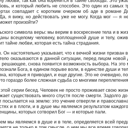
йну любви, так как она коренится в тайне свободы. Это уж
овь, и который любить не способен. Это один из самых 
ертах совпадает с коротким очерком об аде в романе Д
 Да, я вижу, но действовать уже не могу. Когда мог — я 
 может произойти?
ского символа веры: мы верим в воскресение тела и в жиз
аны всецело­му человеку, воплощенной душе и телу, ожив
ит тайне любви, которая есть тайна страдания.
. Он настоятельно указывает, что к вечной жизни призван в
 тело оказываются в данной ситуации, перед лицом новой 
о решающее, снова появится возможность выбора. На это м
ознали Бога, в едином порыве воли, в единстве души и тела
на, которые я приводил, и еще другие. Это не очевидно, по
 Это гораздо более сложная судьба со многими переплетени
е этой серии бесед. Человек не просто проживает свою жиз
жает существовать много спустя после смерти. Задолго д
 посылается на землю: это учение отвергли и православна
остях и в плоти, и в душе мы являемся результатом каждо
женщины, которых сотворил Бог — и которые пали.
чем мы являемся в душе и в теле, определяется всей пред
ается не только в том смысле, о чем мы все время говори