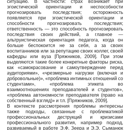
ситуацию. В частности: страх возникает при
эгоистической ориентации и неспособности
прогнозировать последствия; осторожность
появляется при эгоистической ориентации и
способности прогнозировать последствия;
ответственность — это способность прогнозировать
последствия своих действий, а главное —
альтруистическая ориентация педагога, когда он
больше беспокоится не за себя, а за своих
воспитанников или за репутацию своих коллег, своей
кафедры или вуза
[
Пряжников, 2009
]
. При этом
выделяются такие более конкретные факторы риска,
как «самокрасование и самоутверждение перед
аудиториями», «чрезмерные нагрузки (включая и
добровольные)», «проблема интимных отношений со
студентами», «проблема этикета во
взаимоотношениях преподавателей и студентов»,
«проблема автономности преподавателя (право на
собственный взгляд)» и т.п.
[
Пряжников, 2009
]
.
В контексте рассмотрения проблемы интересны
также подходы, связанные с проблематикой
профессиональных деструкций и кризисами
профессионального развития, например подход,
развиваемый в работе Э.Ф. Зеера и Э.Э. Сыманюк