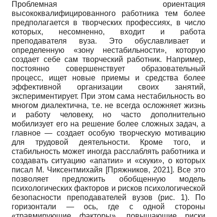
Проблемная ориентация
высококвалифицированного работника тем более
предполагается в творческих профессиях, в число
которых, несомненно, входит и работа
преподавателя вуза. Это обуславливает и
определенную «зону нестабильности», которую
создает себе сам творческий работник. Например,
постоянно совершенствует образовательный
процесс, ищет новые приемы и средства более
эффективной организации своих занятий,
экспериментирует. При этом сама нестабильность во
многом диалектична, т.е. не всегда осложняет жизнь
и работу человеку, но часто дополнительно
мобилизует его на решение более сложных задач, а
главное — создает особую творческую мотивацию
для трудовой деятельности. Кроме того, и
стабильность может иногда расслаблять работника и
создавать ситуацию «апатии» и «скуки», о которых
писал М. Чиксентмихайя
[
Пряжников, 2021
]
. Все это
позволяет предложить обобщенную модель
психологических факторов и рисков психологической
безопасности преподавателей вузов (рис. 1). По
горизонтали — ось, где с одной стороны
«травмирующие факторы», повышающие риски