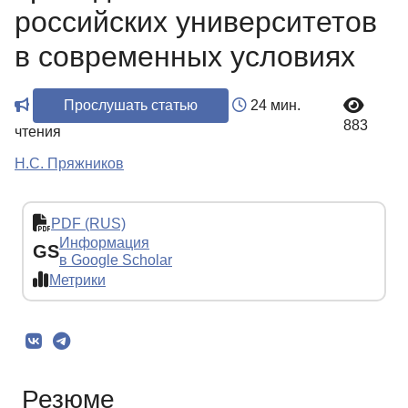
российских университетов
в современных условиях
Прослушать статью
24 мин.
883
чтения
Н.С. Пряжников
PDF (RUS)
Информация
GS
в Google Scholar
Метрики
Резюме