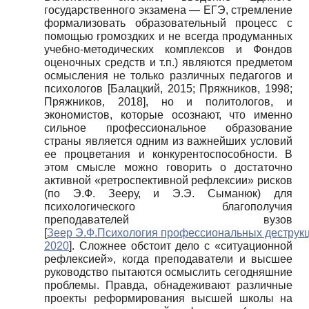
государственного экзамена — ЕГЭ, стремление
формализовать образовательный процесс с
помощью громоздких и не всегда продуманных
учебно-методических комплексов и Фондов
оценочных средств и т.п.) являются предметом
осмысления не только различных педагогов и
психологов
[
Балацкий, 2015
;
Пряжников, 1998
;
Пряжников, 2018
]
, но и политологов, и
экономистов, которые осознают, что именно
сильное профессиональное образование
страны является одним из важнейших условий
ее процветания и конкурентоспособности. В
этом смысле можно говорить о достаточно
активной «ретроспективной рефлексии» рисков
(по Э.Ф. Зееру, и Э.Э. Сыманюк) для
психологического благополучия
преподавателей вузов
[
Зеер Э.Ф.Психология профессиональных деструкц
2020
]
. Сложнее обстоит дело с «ситуационной
рефлексией», когда преподаватели и высшее
руководство пытаются осмыслить сегодняшние
проблемы. Правда, обнадеживают различные
проекты реформирования высшей школы на