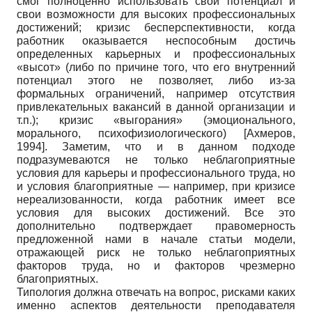
смог полноценно использовать свой потенциал и
свои возможности для высоких профессиональных
достижений; кризис бесперспективности, когда
работник оказывается неспособным достичь
определенных карьерных и профессиональных
«высот» (либо по причине того, что его внутренний
потенциал этого не позволяет, либо из-за
формальных ограничений, например отсутствия
привлекательных вакансий в данной организации и
т.п.); кризис «выгорания» (эмоционального,
морального, психофизиологического)
[
Ахмеров,
1994
]
. Заметим, что и в данном подходе
подразумеваются не только неблагоприятные
условия для карьеры и профессионального труда, но
и условия благоприятные — например, при кризисе
нереализованности, когда работник имеет все
условия для высоких достижений. Все это
дополнительно подтверждает правомерность
предложенной нами в начале статьи модели,
отражающей риск не только неблагоприятных
факторов труда, но и факторов чрезмерно
благоприятных.
Типология должна отвечать на вопрос, рисками каких
именно аспектов деятельности преподавателя