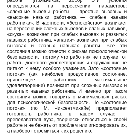
работы
[
Пряжников, 2016
]
. Эти условия
определяются на пересечении параметров:
«сложные вызовы работы — простые вызовы» и
«высокие навыки работника — слабые навыки
работника». В частности, «беспокойство» возникает
на пересечении сложных вызовов и слабых навыков,
«скука» возникает при слабых вызовах и развитых
навыках работника, «апатия» возникает при слабых
вызовах и слабых навыках работы. Все эти
состояния можно отнести к рискам психологической
безопасности, потому что работник не получает от
работы должного удовлетворения и окружающие не
питают к нему особого уважения. Зато «состояние
потока» (как наиболее продуктивное состояние,
приносящее работнику максимальное
удовлетворение) возникает при сложных вызовах и
развитых навыках работника. И именно при таком
состоянии можно говорить о минимальных рисках
для психологической безопасности. Но «состояние
потока» (по М. Чиксентмихайе) предполагает
готовность работника, в нашем случае —
преподавателя вуза, творчески относиться к своей
работе и не бежать от проблем или игнорировать их,
а наоборот, стремиться к их решению.