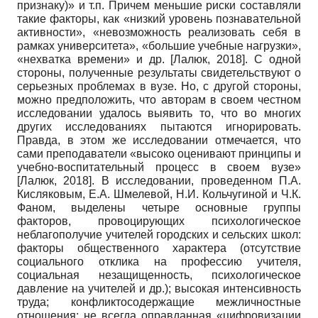
признаку)» и т.п. Причем меньшие риски составляли
такие факторы, как «низкий уровень познавательной
активности», «невозможность реализовать себя в
рамках университета», «большие учебные нагрузки»,
«нехватка времени» и др.
[
Лалюк, 2018
]
. С одной
стороны, полученные результаты свидетельствуют о
серьезных проблемах в вузе. Но, с другой стороны,
можно предположить, что авторам в своем честном
исследовании удалось выявить то, что во многих
других исследованиях пытаются игнорировать.
Правда, в этом же исследовании отмечается, что
сами преподаватели «высоко оценивают принципы и
учебно-воспитательный процесс в своем вузе»
[
Лалюк, 2018
]
. В исследовании, проведенном П.А.
Кисляковым, Е.А. Шмелевой, Н.И. Кольчугиной и Ч.К.
Фаном, выделены четыре основные группы
факторов, провоцирующих психологическое
неблагополучие учителей городских и сельских школ:
факторы общественного характера (отсутствие
социального отклика на профессию учителя,
социальная незащищенность, психологическое
давление на учителей и др.); высокая интенсивность
труда; конфликтосодержащие межличностные
отношения; не всегда оправданная «цифровизации