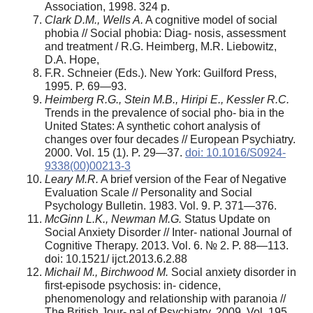
Association, 1998. 324 p.
Clark D.M., Wells A.
A cognitive model of social
phobia // Social phobia: Diag- nosis, assessment
and treatment / R.G. Heimberg, M.R. Liebowitz,
D.A. Hope,
F.R. Schneier (Eds.). New York: Guilford Press,
1995. P. 69—93.
Heimberg
R.G.,
Stein
M.B.,
Hiripi
E.,
Kessler
R.C.
Trends in the prevalence of social pho- bia in the
United States: A synthetic cohort analysis of
changes over four decades // European Psychiatry.
2000. Vol. 15 (1). P. 29—37.
doi: 10.1016/S0924-
9338(00)00213-3
Leary M.R.
A brief version of the Fear of Negative
Evaluation Scale // Personality and Social
Psychology Bulletin. 1983. Vol. 9. P. 371—376.
McGinn L.K., Newman M.G.
Status Update on
Social Anxiety Disorder // Inter- national Journal of
Cognitive Therapy. 2013. Vol. 6. № 2. P. 88—113.
doi: 10.1521/ ijct.2013.6.2.88
Michail M., Birchwood M.
Social anxiety disorder in
first-episode psychosis: in- cidence,
phenomenology and relationship with paranoia //
The British Jour- nal of Psychiatry. 2009. Vol. 195