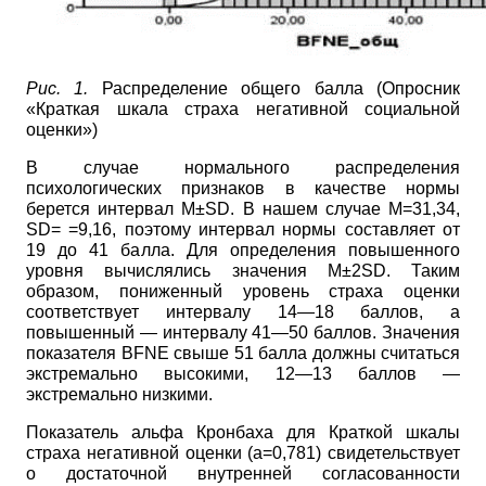
Рис. 1.
Распределение общего балла (Опросник
«Краткая шкала страха негативной социальной
оценки»)
В случае нормального распределения
психологических признаков в качестве нормы
берется интервал
M±SD.
В нашем случае
M=31,34,
SD=
=9,16, поэтому интервал нормы составляет от
19 до 41 балла. Для определения повышенного
уровня вычислялись значения
M±2SD.
Таким
образом, пониженный уровень страха оценки
соответствует интервалу 14—18 баллов, а
повышенный — интервалу 41—50 баллов. Значения
показателя
BFNE
свыше 51 балла должны считаться
экстремально высокими, 12—13 баллов —
экстремально низкими.
Показатель альфа Кронбаха для Краткой шкалы
страха негативной оценки (а=0,781) свидетельствует
о достаточной внутренней согласованности