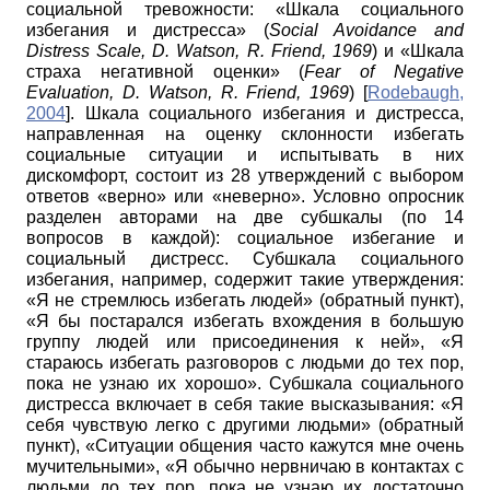
социальной тревожности: «Шкала социального
избегания и дистресса»
(
Social
Avoidance
and
Distress
Scale
,
D
.
Watson
,
R
.
Friend
,
1969
) и «Шкала
страха негативной оценки»
(
Fear
of
Negative
Evaluation
,
D
.
Watson
,
R
.
Friend
,
1969
)
[
Rodebaugh,
2004
]
. Шкала социального избегания и дистресса,
направленная на оценку склонности избегать
социальные ситуации и испытывать в них
дискомфорт, состоит из 28 утверждений с выбором
ответов «верно» или «неверно». Условно опросник
разделен авторами на две субшкалы (по 14
вопросов в каждой): социальное избегание и
социальный дистресс. Субшкала социального
избегания, например, содержит такие утверждения:
«Я не стремлюсь избегать людей» (обратный пункт),
«Я бы постарался избегать вхождения в большую
группу людей или присоединения к ней», «Я
стараюсь избегать разговоров с людьми до тех пор,
пока не узнаю их хорошо». Субшкала социального
дистресса включает в себя такие высказывания: «Я
себя чувствую легко с другими людьми» (обратный
пункт), «Ситуации общения часто кажутся мне очень
мучительными», «Я обычно нервничаю в контактах с
людьми до тех пор, пока не узнаю их достаточно