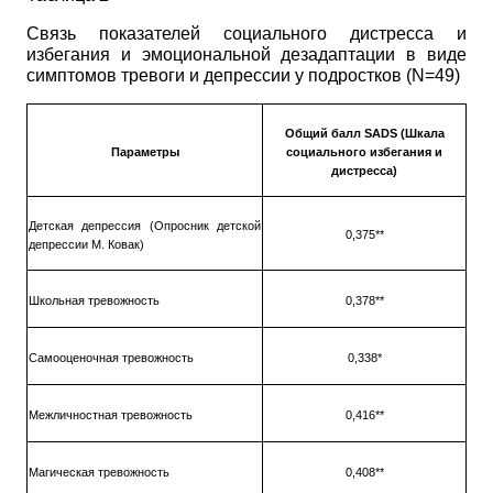
Связь показателей социального дистресса и
избегания и эмоциональной дезадаптации в виде
симптомов тревоги и депрессии у подростков
(N=49)
Общий балл
SADS
(Шкала
Параметры
социального избегания и
дистресса)
Детская депрессия (Опросник детской
0,375**
депрессии М. Ковак)
Школьная тревожность
0,378**
Самооценочная тревожность
0,338*
Межличностная тревожность
0,416**
Магическая тревожность
0,408**