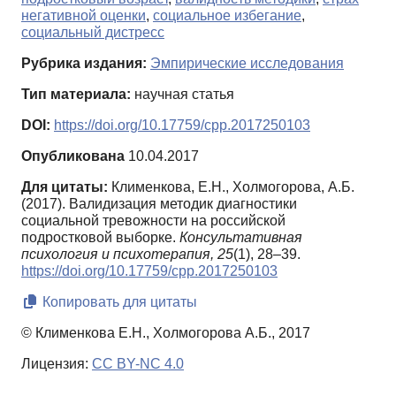
негативной оценки
,
социальное избегание
,
социальный дистресс
Рубрика издания:
Эмпирические исследования
Тип материала:
научная статья
DOI:
https://doi.org/10.17759/cpp.2017250103
Опубликована
10.04.2017
Для цитаты:
Клименкова, Е.Н., Холмогорова, А.Б.
(2017). Валидизация методик диагностики
социальной тревожности на российской
подростковой выборке.
Консультативная
психология и психотерапия,
25
(1), 28–39.
https://doi.org/10.17759/cpp.2017250103
Копировать для цитаты
© Клименкова Е.Н., Холмогорова А.Б., 2017
Лицензия:
CC BY-NC 4.0