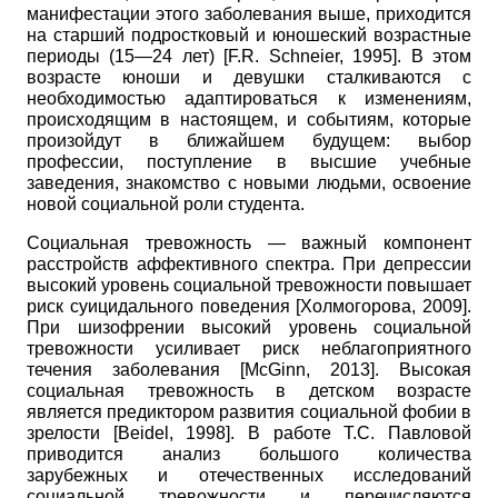
манифестации этого заболевания выше, приходится
на старший подростковый и юношеский возрастные
периоды (15—24 лет)
[
F.R. Schneier, 1995
]
. В этом
возрасте юноши и девушки сталкиваются с
необходимостью адаптироваться к изменениям,
происходящим в настоящем, и событиям, которые
произойдут в ближайшем будущем: выбор
профессии, поступление в высшие учебные
заведения, знакомство с новыми людьми, освоение
новой социальной роли студента.
Социальная тревожность — важный компонент
расстройств аффективного спектра. При депрессии
высокий уровень социальной тревожности повышает
риск суицидального поведения
[
Холмогорова, 2009
]
.
При шизофрении высокий уровень социальной
тревожности усиливает риск неблагоприятного
течения заболевания
[
McGinn, 2013
]
. Высокая
социальная тревожность в детском возрасте
является предиктором развития социальной фобии в
зрелости
[
Beidel, 1998
]
. В работе Т.С. Павловой
приводится анализ большого количества
зарубежных и отечественных исследований
социальной тревожности и перечисляются