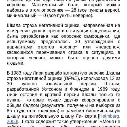
хорошо». Максимальный балл, который можно
набрать в этом опроснике — 28 (все пункты верно),
минимальный — 0 (все пункты неверно).
Шкала страха негативной оценки, направленная на
измерение уровня тревоги в ситуациях оценивания,
была разработана как опросник самооценки, где
испытуемому предлагалось 30 утверждений с
вариантами ответов «верно» или «неверно»,
касающихся переживания страха в ситуациях, в
которых человек может быть оценен другими
людьми.
В 1983 году Лири разработал краткую версию Шкалы
страха негативной оценки
(
BFNE
),
использовав 12 из
30 пунктов изначальной версии Шкалы,
разработанной Уотсоном и Френдом в 1969 году.
Лири оставил в краткой версии Шкалы только те
пункты, которые лучше других коррелировали с
общим баллом (результаты получены на выборке из
85 студентов колледжа) и заменил биноминальную
шкалу на пятибалльную шкалу Ли- керта
[
Heimberg,
2000
]
. Шкала содержит такие утверждения: «Меня не
заботит то, какое обо мне складывается