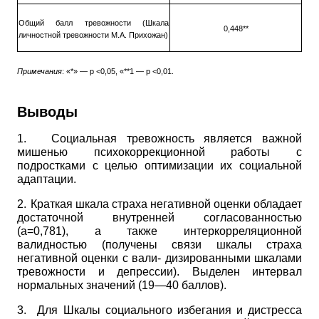
Общий балл тревожности (Шкала
0,448**
личностной тревожности М.А. Прихожан)
Примечания
: «*» —
p
<0,05, «**1 —
p
<0,01.
Выводы
1.
Социальная тревожность является важной
мишенью психокоррек­ционной работы с
подростками с целью оптимизации их социальной
адаптации.
2.
Краткая шкала страха негативной оценки обладает
достаточной внутренней согласованностью
(а=0,781), а также интеркорреляционной
валидностью (получены связи шкалы страха
негативной оценки с вали- дизированными шкалами
тревожности и депрессии). Выделен интервал
нормальных значений (19—40 баллов).
3.
Для Шкалы социального избегания и дистресса