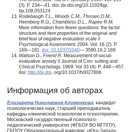
(3). P. 234—41. doi: dx.doi.org/10.1192/bjp.
bp.108.053124
Rodebaugh
T.L.,
Woods
C.M.,
Thissen
D.M.,
Heimberg
R.G.,
Chambless
D.L.,
Rapee
R.M.
More information from fewer questions: the factor
structure and item properties of the original and
brief fear of negative evaluation scale //
Psychological Assessment. 2004. Vol. 16 (2). P.
169—181.
doi: 10.1037/1040
— 3590.16.2.169
Watson
D., Friend R.
Measurement of social-
evaluative anxiety // Journal of Con- sulting and
Clinical Psychology. 1969. Vol 33 (4). P. 448—457.
doi:
http://dx.doi
. org/10.1037/h0027806
Информация об авторах
Елизавета Николаевна Клименкова,
кандидат
психологических наук, старший преподаватель
кафедры клинической психологии и психотерапии,
Московский государственный психолого-
педагогический университет (ФГБОУ ВО МГППУ),
ГБПОУ Образовательный комплекс «Юго-Запад»,