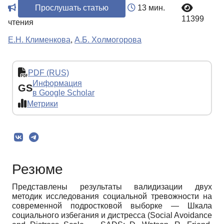
Прослушать статью
13 мин.
11399
чтения
Е.Н. Клименкова
,
А.Б. Холмогорова
PDF (RUS)
Информация
GS
в Google Scholar
Метрики
Резюме
Представлены результаты валидизации двух
методик исследования социальной тревожности на
современной подростковой выборке — Шкала
социального избегания и дистресса (Social Avoidance