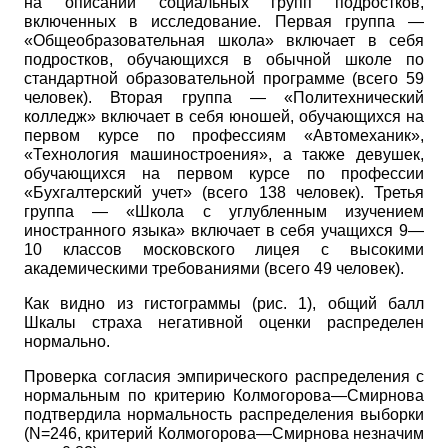
на описании социальных групп подростков,
включенных в исследование. Первая группа —
«Общеобразовательная школа» включает в себя
подростков, обучающихся в обычной школе по
стандартной образовательной программе (всего 59
человек). Вторая группа — «Политехнический
колледж» включает в себя юношей, обучающихся на
первом курсе по профессиям «Автомеханик»,
«Технология машиностроения», а также девушек,
обучающихся на первом курсе по профессии
«Бухгалтерский учет» (всего 138 человек). Третья
группа — «Школа с углубленным изучением
иностранного языка» включает в себя учащихся 9—
10 классов московского лицея с высокими
академическими требованиями (всего 49 человек).
Как видно из гистограммы (рис. 1), общий балл
Шкалы страха негативной оценки распределен
нормально.
Проверка согласия эмпирического распределения с
нормальным по критерию Колмогорова—Смирнова
подтвердила нормальность распределения выборки
(N=246,
критерий Колмогорова—Смирнова незна­чим