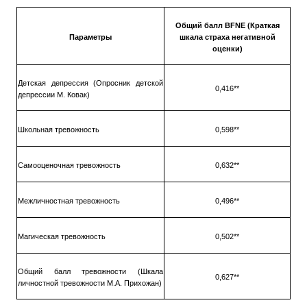
Общий балл
BFNE
(Краткая
Параметры
шкала страха негативной
оценки)
Детская депрессия (Опросник детской
0,416**
депрессии М. Ковак)
Школьная тревожность
0,598**
Самооценочная тревожность
0,632**
Межличностная тревожность
0,496**
Магическая тревожность
0,502**
Общий балл тревожности (Шкала
0,627**
личностной тревожности М.А. Прихожан)