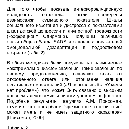
Для того чтобы показать интеркорреляционную
валидность опросника, были проверены
взаимосвязи суммарного показателя Шкалы
социального избегания и дистресса с показателями
шкал детской депрессии и личностной тревожности
(коэффициент Спирмена). Получены значимые
связи общего балла
SADS
и основных показателей
эмоциональной дезадаптации в подростковом
возрасте (табл. 2).
В обеих методиках были получены так называемые
«экстремально низкие» значения. Такие значения, по
нашему предположению, означают отказ от
откровенного ответа или отрицание наличия
негативных переживаний («Я нормальный», «У меня
нет проблем»), что может быть связано с высоким
уровнем алекситимии и низким уровнем рефлексии.
Подобные результаты получила А.М. Прихожан,
отметив, что «подобное “чрезмерное спокойствие”
может иметь и не иметь защитного характера»
[
Прихожан, 2000
]
.
Таблица 2