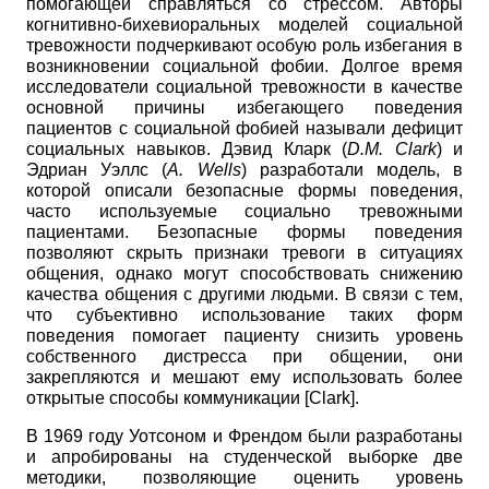
помогающей справляться со стрессом. Авторы
когнитивно-бихевио­ральных моделей социальной
тревожности подчеркивают особую роль избегания в
возникновении социальной фобии. Долгое время
исследователи социальной тревожности в качестве
основной причины избегающего поведения
пациентов с социальной фобией называли дефицит
социальных навыков. Дэвид Кларк
(
D
.
M
.
Clark
)
и
Эдриан Уэллс
(
A
.
Wells
)
разработали модель, в
которой описали безопасные формы поведения,
часто используемые социально тревожными
пациентами. Безопасные формы поведения
позволяют скрыть признаки тревоги в ситуациях
общения, однако могут способствовать снижению
качества общения с другими людьми. В связи с тем,
что субъективно использование таких форм
поведения помогает пациенту снизить уровень
собственного дистресса при общении, они
закрепляются и мешают ему использовать более
открытые способы коммуникации
[
Clark
]
.
В 1969 году Уотсоном и Френдом были разработаны
и апробированы на студенческой выборке две
методики, позволяющие оценить уровень