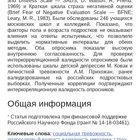
and Distress Scale — SADS; D. Watson, R. Friend,
1969) и Краткая шкала страха негативной оценки
(Brief Fear of Negative Evaluation Scale — BFNE;
Leary, M. R., 1983). Были обследованы 246 учащихся
московских школ и колледжей. Показано, что
факторы пола и возраста подростков не оказывают
влияния на ответы испытуемых, что позволило
выделить нормативные интервалы для обеих
методик. Оба опросника показали высокую
внутреннюю согласованность. Для проверки
интеркорреляционной валидности опросников были
использованы шкалы детской депрессии М. Ковак и
личностной тревожности А.М. Прихожан, ранее
валидизрованные на российских подростковых
выборках. Полученные корреляции подтверждают
интеркореляционную валидность опросников.
Общая информация
*
Статья подготовлена при финансовой поддержке
Российского Научного Фонда (грант № 14-18-03461).
Ключевые слова:
социальная тревожность
,
подростковый возраст
,
валидность методики
,
страх