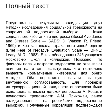
Полный текст
Представлены результаты валидизации двух
методик исследования социальной тревожности на
современной подростковой выборке — Шкала
социального избегания и дистресса
(
Social
Avoidance
and
Distress
Scale
—
SADS
;
D
.
Watson
,
R
.
Friend
,
1969) и Краткая шкала страха негативной оценки
(
Brief
Fear
of
Negative
Evaluation
Scale
—
BFNE
;
Leary
,
M
.
R
.,
1983). Были обследованы 246 учащихся
московских школ и колледжей. Показано, что
факторы пола и возраста подростков не оказывают
влияния на ответы испытуемых, что позволило
выделить нормативные интервалы для обеих
методик. Оба опросника показали высокую
внутреннюю согласованность. Для проверки
интеркорреляционной валидности опросников были
использованы шкалы детской депрессии М. Ковак и
личностной тревожности А.М. Прихожан, ранее
валидизрованные на российских подростковых
выборках. Полученные корреляции подтверждают