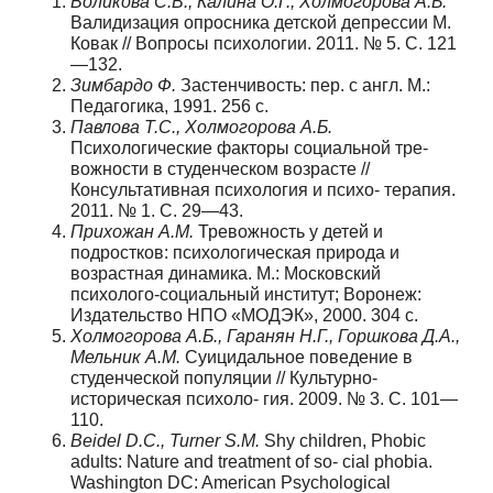
Воликова С.В., Калина О.Г., Холмогорова А.Б.
Валидизация опросника детской депрессии М.
Ковак // Вопросы психологии. 2011. № 5. С. 121
—132.
Зимбардо Ф.
Застенчивость: пер. с англ. М.:
Педагогика, 1991. 256 с.
Павлова Т.С., Холмогорова А.Б.
Психологические факторы социальной тре-
вожности в студенческом возрасте //
Консультативная психология и психо- терапия.
2011. № 1. С. 29—43.
Прихожан А.М.
Тревожность у детей и
подростков: психологическая природа и
возрастная динамика. М.: Московский
психолого-социальный институт; Воронеж:
Издательство НПО «МОДЭК», 2000. 304 с.
Холмогорова А.Б., Гаранян Н.Г., Горшкова Д.А.,
Мельник А.М.
Суицидальное поведение в
студенческой популяции // Культурно-
историческая психоло- гия. 2009. № 3. С. 101—
110.
Beidel D.C., Turner S.M.
Shy children, Phobic
adults: Nature and treatment of so- cial phobia.
Washington DC: American Psychological