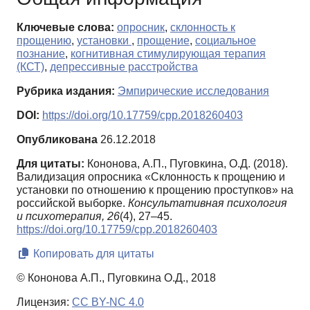
Ключевые слова:
опросник
,
склонность к
прощению
,
установки
,
прощение
,
социальное
познание
,
когнитивная стимулирующая терапия
(КСТ)
,
депрессивные расстройства
Рубрика издания:
Эмпирические исследования
DOI:
https://doi.org/10.17759/cpp.2018260403
Опубликована
26.12.2018
Для цитаты:
Кононова, А.П., Пуговкина, О.Д. (2018).
Валидизация опросника «Склонность к прощению и
установки по отношению к прощению проступков» на
российской выборке.
Консультативная психология
и психотерапия,
26
(4), 27–45.
https://doi.org/10.17759/cpp.2018260403
Копировать для цитаты
© Кононова А.П., Пуговкина О.Д., 2018
Лицензия:
CC BY-NC 4.0