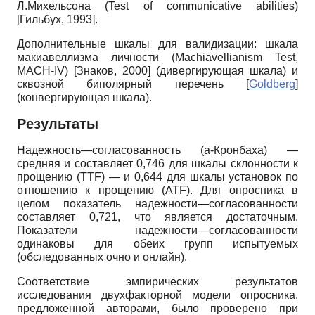
Л.Михельсона (
Test
of
communicative
abilities
)
[
Гильбух, 1993
]
.
Дополнительные шкалы для валидизации: шкала
макиавеллизма личности (
Machiavellianism
Test
,
MACH
-
IV
)
[
Знаков, 2000
]
(дивергирующая шкала) и
сквозной биполярный перечень
[
Goldberg
]
(конвергирующая шкала).
Результаты
Надежность—согласованность (а-Кронбаха) —
средняя и составляет 0,746 для шкалы склонности к
прощению
(TTF)
— и 0,644 для шкалы установок по
отношению к прощению
(ATF).
Для опросника в
целом показатель надежности—согласованности
составляет 0,721, что является достаточным.
Показатели надежности—согласованности
одинаковы для обеих групп испытуемых
(обследованных очно и онлайн).
Соответствие эмпирических результатов
исследования двухфактор­ной модели опросника,
предложенной авторами, было проверено при