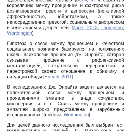
корреляцию между прощением и факторами риска
возникновения тревоги и депрессии (негативной
аффективностью, нейротизмом), а также
непосредственно тревогой, социальным дистрессом
и избеганием и депрессией
[
Marks, 2013
;
Thompson
;
Worthington
]
.
Гипотеза о связи между прощением и качеством
социального познания базируется на положениях
школы психологии прощения Дж. Эн­райта, которая
связывает прощение с рефлексивной
ментализацией, сознательной переработкой и
перестройкой своего отношения к обидчику и
ситуации обиды
[
Enright, 2011
]
.
В исследованиях Дж. Энрайта акцент делается на
положительной связи между прощением и
проявлениями эмпатии в виде сочувствия,
милосердия и т. п. Связь между прощением и
эмпатией широко представлена в зарубежных
исследованиях
[
Tenklova
;
Worthington
]
.
Для целей данного исследования был выбран тест
коммуникативных умений Л. Михельсона как