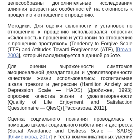
целесообразны дополнительные исследования
влияния возрастных особенностей на склонность к
прощению и отношение к прощению.
Методики. Для оценки склонности и установок по
отношению к прощению использовался опросник
«Склонность к прощению и установки по отношению
к прощению проступков» (
Tendency
to
Forgive
Scale
(
TTF
)
and
Attitudes
Toward
Forgiveness
(
ATF
),
[
Brown,
2003
]
, который валидизируется в данной работе.
Для оценки выраженности симптомов
эмоциональной дезадапта­ции и удовлетворенности
качеством жизни использовались: госпитальная
шкала тревоги и депрессии (
Hamilton
Anxiety
and
Depression
Scale
—
HADS
)
[
Дробижев, 1993
]
;
опросник качества жизни и удовлетворенности
(
Quality
of
Life
Enjoyment
and
Satisfaction
Questionnaire
—
QlesQ
)
[
Рассказова, 2012
]
.
Оценка социального познания проводилась с
помощью шкалы социального избегания и дистресса
(
Social
Avoidance
and
Distress
Scale
—
SADS
)
[
Клименкова, 2017
]
и теста коммуникативных умений