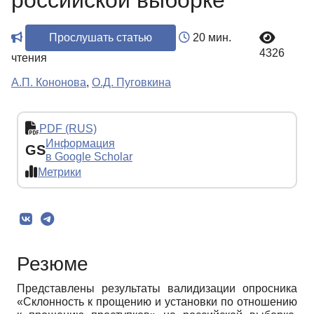
российской выборке
Прослушать статью
20 мин.
4326
чтения
А.П. Кононова
,
О.Д. Пуговкина
PDF (RUS)
Информация
GS
в Google Scholar
Метрики
Резюме
Представлены результаты валидизации опросника
«Склонность к прощению и установки по отношению