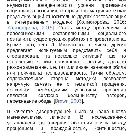
индикатор поведенческого уровня протекания
социального познания, который рассматривается как
результирующий относительно других составляющих
в интегративных моделях
[
Холмогорова, 2016
;
Холмогорова, 2015
]
. Связь между прощением и
поведенческими составляющими социального
познания в существующих работах не представлена.
Кроме того, тест Л. Михельсона в числе других
предлагает испытуемым представить себя и
отреагировать на несколько ситуаций, где по
отношению к ним проявлена агрессия, сделано
резкое замечание, т. е. так или иначе нанесена обида
или причинена несправедливость. Таким образом,
содержательная сторона методики позволяет
напрямую связать ее с тематикой прощения,
поскольку необходимым условием прощения
является, согласно большинству авторов,
переживание обиды
[
Brown, 2003
]
.
В качестве дивергирующей была выбрана шкала
макиавеллизма личности. В исследованиях
установлена достоверная обратная связь между
прощением и враждебностью, критичностью,