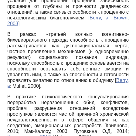
условия для проявления прощения, зависимость
прощения от глубины и прочности диадических
отношений, а также связь способности к прощению с
психологическим благополучием
[
Berry, а
;
Brown,
2003
]
.
В рамках «третьей волны» когнитивно-
бихевиорального подхода способность к прощению
рассматривается как диспозициональная черта,
частное проявление механизмов (и одновременно
результат) социального познания индивида,
поскольку способность к прощению основывается на
способности осознавать собственные эмоции и
управлять ими, а также на способности и готовности
проявлять эмпатию по отношению к обидчику
[
Berry,
а
;
Mullet, 2000
]
.
В практике психологического консультирования
переработка неразрешенных обид, конфликтов,
проблем разрушения отношений вследствие
проступков являются частой причиной хронической
неудовлетворенности в сфере общения и, как
следствие, эмоциональных расстройств
[
Кривцова,
2010
;
Мак-Каллоу, 2003
;
Пуговкина О.Д, 2014
;