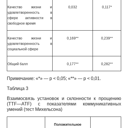
Качество жизни и
0,032
0,117*
удовлетворенность в
сфере активности в
свободное время
Качество жизни и
0,169**
0,239**
удовлетворенность в
социальной сфере
Общий балл
0,177**
0,282**
Примечание: «*» — р < 0,05; «**» — р < 0,01.
Таблица 3
Взаимосвязь установок и склонности к прощению
(TTF—ATF)
с показателями коммуникативных
умений (тест Михельсона)
Положительное