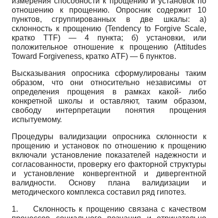
измерения способности к прощению и установок по
отношению к прощению. Опросник содержит 10
пунктов, сгруппированных в две шкалы: а)
склонность к прощению
(Tendency to Forgive Scale,
кратко
TTF
)
— 4 пункта; б) установки, или
положительное отношение к прощению
(Attitudes
Toward Forgiveness,
кратко
ATF
)
— 6 пунктов.
Высказывания опросника сформулированы таким
образом, что они относительно независимы от
определения прощения в рамках какой- либо
конкретной школы и оставляют, таким образом,
свободу интерпретации понятия прощения
испытуемому.
Процедуры валидизации опросника склонности к
прощению и установок по отношению к прощению
включали установление показателей надежности и
согласованности, проверку его факторной структуры
и установление конвергентной и дивергентной
валидности. Основу плана валидизации и
методического комплекса составил ряд гипотез.
1.
Склонность к прощению связана с качеством