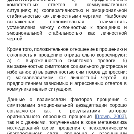
компетентных ответов в коммуникативных
ситуациях; в) кооперативностью и эмоциональной
стабильностью как личностными чертами. Наиболее
выраженная положительная взаимосвязь
установлена между склонностью к прощению и
эмоциональной стабильностью как личностной
чертой.
Кроме того, положительное отношение к прощению и
склонность к прощению отрицательно коррелируют:
а) с выраженностью симптомов тревоги; б)
выраженностью симптомов социального дистресса и
избегания; в) выраженностью симптомов депрессии;
г) макиавеллизмом как личностной чертой; д)
предпочтением зависимых и агрессивных ответов в
коммуникативных ситуациях.
Данные о взаимосвязи факторов прощения с
симптомами эмоциональной дезадаптации хорошо
согласуются как с результатами авторов
оригинального опросника прощения
[
Brown, 2003
]
,
так и с данными, полученными в ходе метаанализа
исследований связи прощения с психологическим
благополучием: связь прощения с различными