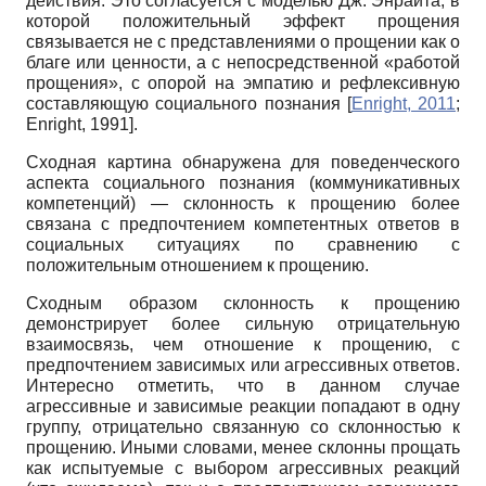
действия. Это согласуется с моделью Дж. Энрайта, в
которой положительный эффект прощения
связывается не с представлениями о прощении как о
благе или ценности, а с непосредственной «работой
прощения», с опорой на эмпатию и рефлексивную
составляющую социального познания
[
Enright, 2011
;
Enright, 1991
]
.
Сходная картина обнаружена для поведенческого
аспекта социального познания (коммуникативных
компетенций) — склонность к прощению более
связана с предпочтением компетентных ответов в
социальных ситуациях по сравнению с
положительным отношением к прощению.
Сходным образом склонность к прощению
демонстрирует более сильную отрицательную
взаимосвязь, чем отношение к прощению, с
предпочтением зависимых или агрессивных ответов.
Интересно отметить, что в данном случае
агрессивные и зависимые реакции попадают в одну
группу, отрицательно связанную со склонностью к
прощению. Иными словами, менее склонны прощать
как испытуемые с выбором агрессивных реакций