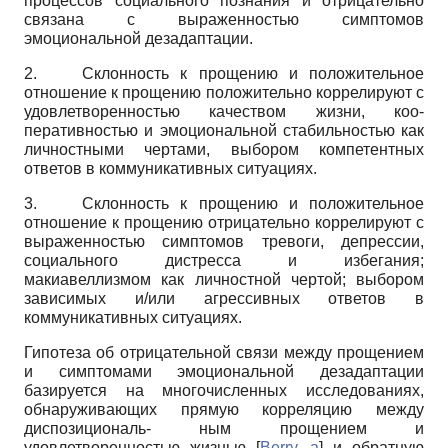
процессов социального познания и отрицательно
связана с выраженностью симптомов
эмоциональной дезадаптации.
2.
Склонность к прощению и положительное
отношение к прощению положительно коррелируют с
удовлетворенностью качеством жизни, коо­
перативностью и эмоциональной стабильностью как
личностными чертами, выбором компетентных
ответов в коммуникативных ситуациях.
3.
Склонность к прощению и положительное
отношение к прощению отрицательно коррелируют с
выраженностью симптомов тревоги, депрессии,
социального дистресса и избегания;
макиавеллизмом как личностной чертой; выбором
зависимых и/или агрессивных ответов в
коммуникативных ситуациях.
Гипотеза об отрицательной связи между прощением
и симптомами эмоциональной дезадаптации
базируется на многочисленных исследованиях,
обнаруживающих прямую корреляцию между
диспозициональ- ным прощением и
удовлетворенностью жизнью
[
Berry, а
]
и обратную