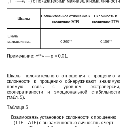
(TTF—ATF)
с показателями макиавеллизма личности
Положительное отношение к
Склонность к
Шкалы
прощению
(ATF)
прощению
(TTF)
Шкала
макиавелизма
-0,260**
-0,156**
Примечание: «**» — р < 0,01.
Шкалы положительного отношения к прощению и
склонности к прощению обнаруживают значимую
прямую связь с уровнем экстравер­сии,
кооперативности и эмоциональной стабильности
(табл. 5).
Таблица 5
Взаимосвязь установок и склонности к прощению
(TTF—ATF)
с выраженностью личностных черт