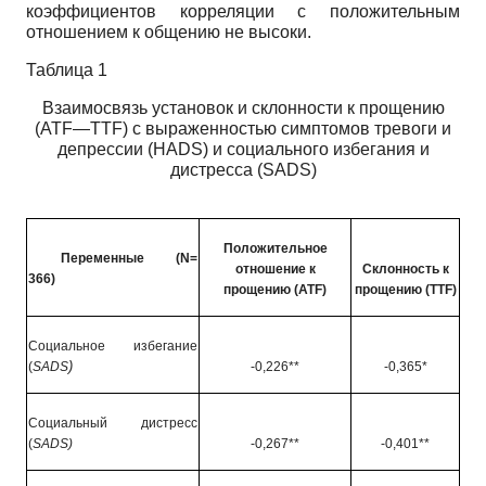
коэффициентов корреляции с положительным
отношением к общению не высоки.
Таблица 1
Взаимосвязь установок и склонности к прощению
(ATF—TTF) c
выраженностью симптомов тревоги и
депрессии
(HADS)
и социального избегания и
дистресса
(SADS)
Положительное
Переменные
(N=
отношение к
Склонность к
366)
прощению
(ATF)
прощению
(TTF)
Социальное избегание
(
SADS
)
-0,226**
-0,365*
Социальный дистресс
(
SADS)
-0,267**
-0,401**