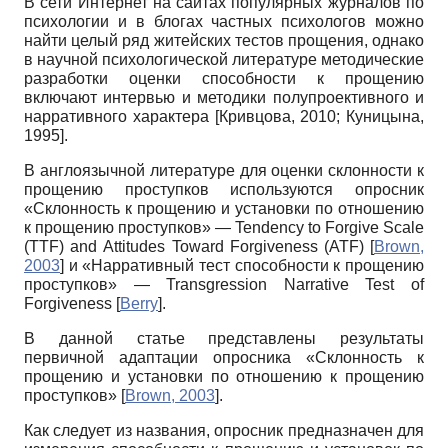
В сети Интернет на сайтах популярных журналов по
психологии и в блогах частных психологов можно
найти целый ряд житейских тестов прощения, однако
в научной психологической литературе методические
разработки оценки способности к прощению
включают интервью и методики полупроективного и
нарративного характера
[
Кривцова, 2010
;
Куницына,
1995
]
.
В англоязычной литературе для оценки склонности к
прощению проступков используются опросник
«Склонность к прощению и установки по отношению
к прощению проступков» —
Tendency
to
Forgive
Scale
(
TTF
)
and
Attitudes
Toward
Forgiveness
(
ATF
)
[
Brown,
2003
]
и «Нарративный тест способности к прощению
проступков» —
Transgression
Narrative
Test
of
Forgiveness
[
Berry
]
.
В данной статье представлены результаты
первичной адаптации опросника «Склонность к
прощению и установки по отношению к прощению
проступков»
[
Brown, 2003
]
.
Как следует из названия, опросник предназначен для