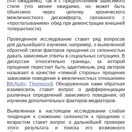
(что ожидаемо), так и с предпочтением зависимого
стиля (что менее ожидаемо, но может быть
объяснено через цепочку хронического
межличностного дискомфорта, связанного с
«проглатыванием» обид при демонстрации внешней
толерантности).
Проведенное исследование ставит ряд вопросов
для дальнейшего изучения, например, о выявленной
обратной связи факторов прощения со склонностью
давать зависимые ответы в социальных ситуациях. В
дискуссии относительно границы, за которой
прощение перестает быть адаптивным, ряд авторов
называют в качестве «темной стороны» прощения
зависимое поведение в межличностных отношениях
[
McNulty
;
Thompson
]
. Обнаруженная нами обратная
взаимосвязь ставит вопрос о дифференциации
различных определений зависимого поведения, об
изучении дополнительных факторов-медиаторов.
Выявленная в настоящем исследовании слабая
тенденция к снижению склонности к прощению с
возрастом ставит вопрос о дальнейшей проверке
этого результата и поиска его возможного