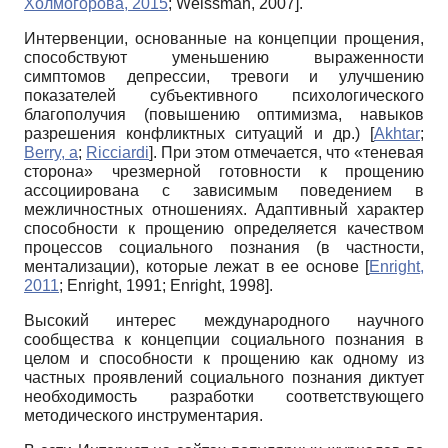
Холмогорова, 2015
;
Weissman, 2007
]
.
Интервенции, основанные на концепции прощения,
способствуют уменьшению выраженности
симптомов депрессии, тревоги и улучшению
показателей субъективного психологического
благополучия (повышению оптимизма, навыков
разрешения конфликтных ситуаций и др.)
[
Akhtar
;
Berry, а
;
Ricciardi
]
. При этом отмечается, что «теневая
сторона» чрезмерной готовности к прощению
ассоциирована с зависимым поведением в
межличностных отношениях. Адаптивный характер
способности к прощению определяется качеством
процессов социального познания (в частности,
ментализации), которые лежат в ее основе
[
Enright,
2011
;
Enright, 1991
;
Enright, 1998
]
.
Высокий интерес международного научного
сообщества к концепции социального познания в
целом и способности к прощению как одному из
частных проявлений социального познания диктует
необходимость разработки соответствующего
методического инструментария.