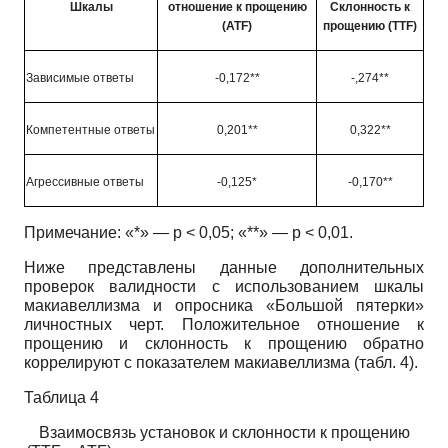
Шкалы
отношение к прощению
Склонность к
(ATF)
прощению
(TTF)
Зависимые ответы
-0,172**
-,274**
Компетентные ответы
0,201**
0,322**
Агрессивные ответы
-0,125*
-0,170**
Примечание: «*» — р < 0,05; «**» — р < 0,01.
Ниже представлены данные дополнительных
проверок валидности с использованием шкалы
макиавеллизма и опросника «Большой пятерки»
личностных черт. Положительное отношение к
прощению и склонность к прощению обратно
коррелируют с показателем макиавеллизма (табл. 4).
Таблица 4
Взаимосвязь установок и склонности к прощению