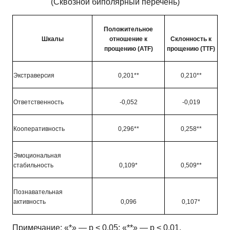
(Сквозной биполярный перечень)
Положительное
Шкалы
отношение к
Склонность к
прощению
(ATF)
прощению
(TTF)
Экстраверсия
0,201**
0,210**
Ответственность
-0,052
-0,019
Кооперативность
0,296**
0,258**
Эмоциональная
стабильность
0,109*
0,509**
Познавательная
активность
0,096
0,107*
Примечание: «*» — р < 0,05; «**» — р < 0,01.