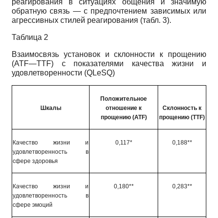
реагирования в ситуациях общения и значимую
обратную связь — с предпочтением зависимых или
агрессивных стилей реагирования (табл. 3).
Таблица 2
Взаимосвязь установок и склонности к прощению
(ATF—TTF)
с показателями качества жизни и
удовлетворенности
(QLeSQ)
Положительное
Шкалы
отношение к
Склонность к
прощению
(ATF)
прощению
(TTF)
Качество жизни и
0,117*
0,188**
удовлетворенность в
сфере здоровья
Качество жизни и
0,180**
0,283**
удовлетворенность в
сфере эмоций