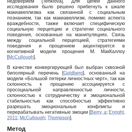
недоверием
[
Tenklova
]
. Для целей данного
исследования было решено прибегнуть к шкале
макиавеллизма как связанной с социальным
познанием, так как макиавеллизм, помимо аспекта
враждебности, также включает специфическую
социальную перцепцию и стратегии социального
поведения, основанные на манипуляциях. Связь
между социальной перцепцией, стратегиями
поведения и прощением акцентируется в
когнитивной модели прощения М. МакКаллоу
[
McCullough
]
.
В качестве конвергирующей был выбран сквозной
биполярный перечень
[
Goldberg
]
, основанный на
модели «Большой пятерки личностных черт», так как
склонность к прощению ассоциируется с
просоциальной направленностью личности,
склонностью к сотрудничеству и эмоциональной
стабильностью как способностью эффективно
разрешать эмоциональные конфликты и
перерабатывать негативные эмоции
[
Berry, а
;
Enright,
2011
;
McCullough
;
Thompson
]
.
Метод