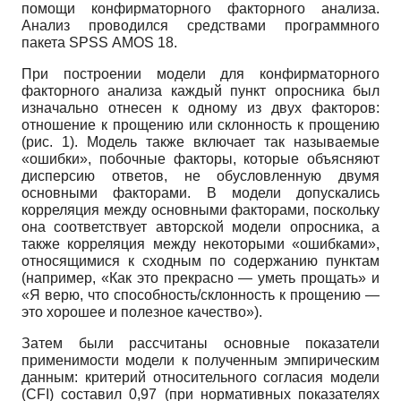
помощи конфирматорного факторного анализа.
Анализ проводился средствами программного
пакета
SPSS
AMOS
18.
При построении модели для конфирматорного
факторного анализа каждый пункт опросника был
изначально отнесен к одному из двух факторов:
отношение к прощению или склонность к прощению
(рис. 1). Модель также включает так называемые
«ошибки», побочные факторы, которые объясняют
дисперсию ответов, не обусловленную двумя
основными факторами. В модели допускались
корреляция между основными факторами, поскольку
она соответствует авторской модели опросника, а
также корреляция между некоторыми «ошибками»,
относящимися к сходным по содержанию пунктам
(например, «Как это прекрасно — уметь прощать» и
«Я верю, что способность/склонность к прощению —
это хорошее и полезное качество»).
Затем были рассчитаны основные показатели
применимости модели к полученным эмпирическим
данным: критерий относительного согласия модели
(
CFI
) составил 0,97 (при нормативных показателях