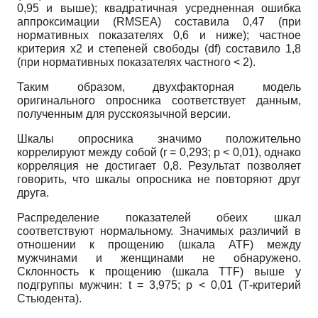
0,95 и выше); квадратичная усредненная ошибка
аппроксимации (
RMSEA
) составила 0,47 (при
нормативных показателях 0,6 и ниже); частное
критерия х2 и степеней свободы (
df
) составило 1,8
(при нормативных показателях частного < 2).
Таким образом, двухфакторная модель
оригинального опросника соответствует данным,
полученным для русскоязычной версии.
Шкалы опросника значимо положительно
коррелируют между собой (
r
= 0,293;
p
< 0,01), однако
корреляция не достигает 0,8. Результат позволяет
говорить, что шкалы опросника не повторяют друг
друга.
Распределение показателей обеих шкал
соответствуют нормальному. Значимых различий в
отношении к прощению (шкала
ATF
)
между
мужчинами и женщинами не обнаружено.
Склонность к прощению (шкала
TTF
)
выше у
подгруппы мужчин:
t
= 3,975;
p
< 0,01
(T
-критерий
Стьюдента).