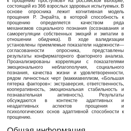
к прощению проступков» на российской выборке,
состоящей из 366 взрослых здоровых испытуемых. В
основе опросника лежит когнитивная модель
прощения Р. Энрайта, в которой способность к
прощению определяется качеством ряда
механизмов социального познания (осознавания и
саморегуляции собственных эмоций и эмпатии в
отношении обидчика). В ходе валидизации
установлены приемлемые показатели надежности—
согласованности опросника, представлены
результаты конфирматорного факторного анализа.
Проанализированы корреляции с показателями
эмоционального неблагополучия, социального
познания, качества жизни и удовлетворенности,
рядом личностных черт (маккиавеллизм, «Большая
пятерка факторов»: экстраверсия, ответственность,
кооперативность, эмоциональная стабильность и
познавательная активность). Результаты
обсуждаются в контексте адаптивных и
неадаптивных аспектов прощения и
психологических основ адаптивной способности к
прощению.
Общая информация