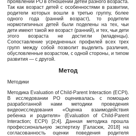
проявлении РО в отношении детей разного возраста.
Так как возраст детей с особенностями в развитии,
родители которых вошли в третью группу, более
одного года (ранний возраст), то родители
нормотипичных детей были поделены на тех, чьи
дети имеют такой же возраст (ранний), и тех, чьи дети
этого возраста не достигли (младенцы).
Сопоставление усредненных профилей всех трех
групп между собой позволит выделить различия,
обусловленные возрастом, с одной стороны, и типом
развития — с другой.
Метод
Методики
Методика
Evaluation of Child-Parent Interaction (ECPI).
В исследовании РО оценивалась с помощью
разработанной нами методики проведения
видеоисследования «Оценка взаимодействия
ребенка и родителя»
(Evaluation of Child-Parent
Interaction; ECPI)
[2;4]. Данная методика прошла
профессиональную экспертизу
[
Галасюк, 2018
]
на
согласованность оценки поведения родителя