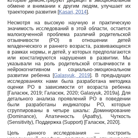
которые демонстрируют дефицит в эмоциональном
обмене и внимании к другим людям, улучшает их
траекторию развития
[
Kasari, 2014
]
.
Несмотря на высокую научную и практическую
значимость исследований в этой области, остается
малоизученной проблема различий родительской
отзывчивости (РО) в отношении детей
младенческого и раннего возраста, развивающихся
в рамках нормы, и детей, у которых предполагаются
или констатируются нарушения в развитии. Мы
указывали на роль родительской отзывчивости в
нейрокогнитивном и социально-эмоциональном
развитии ребенка
[
Galasyuk, 2019
]
. В предыдущих
исследованиях нами была разработана методика
оценки РО в зависимости от возраста ребенка
[
Галасюк, 2019
;
Галасюк, 2020
;
Galasyuk, 2019а
]
. Для
детального анализа проявлений РО в поведении
были разработаны индикаторы РО, которые
сгруппированы в четыре шкалы: Доминирование
(Dominance),
Апатичность
(Apathy),
Чуткость
(Sensitivity),
Поддержка
(Support)
[
Галасюк, 2020
]
.
Цель данного исследования — построить