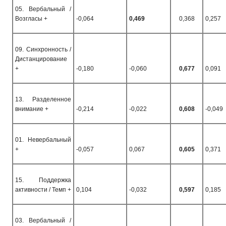
05. Вербальный /
Возгласы +
-0,064
0,469
0,368
0,257
09. Синхронность /
Дистанцирование
+
-0,180
-0,060
0,677
0,091
13. Разделенное
внимание +
-0,214
-0,022
0,608
-0,049
01. Невербальный
+
-0,057
0,067
0,605
0,371
15. Поддержка
активности / Темп +
0,104
-0,032
0,597
0,185
03. Вербальный /