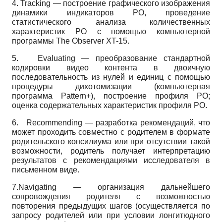
4.
T
racking —
построение графического изображения
динамики индикаторов РО, проведение
статистического анализа количественных
характеристик РО с помощью компьютерной
программы
The Observer XT-15.
5.
E
valuating
— преобразование стандартной
кодировки видео кон­тента в двоичную
последовательность из нулей и единиц с помощью
процедуры дихотомизации (компьютерная
программа
Pattern
+),
построение профиля РО;
оценка содержательных характеристик профиля РО.
6.
R
ecommending
— разработка рекомендаций, что
может проходить совместно с родителем в формате
родительского консилиума или при отсутствии такой
возможности, родитель получает интерпретацию
результатов с рекомендациями исследователя в
письменном виде.
7.
N
avigating
— организация дальнейшего
сопровождения родителя с возможностью
повторения предыдущих шагов (осуществляется по
запросу родителей или при условии лонгитюдного