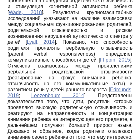
проявляется в поведении родителя как отзывчивость
и стимуляция когнитивной активности ребенка
[
Wade, 2018
]
. Результаты крупномасштабных
исследований указывают на наличие взаимосвязи
между социальным функционированием родителей,
родительской отзывчивостью и риском
возникновения нарушений аутистического спектра у
детей
[
Lyall, 2014
]
. Показано, что способность
родителя проявлять вербальную отзывчивость
(parent verbal responsiveness)
определяет
коммуникативные способности детей
[
Flippin, 2015
]
.
Отмечена взаимосвязь между проявлениями
вербальной родительской отзывчивости
(реагирование на фокус внимания ребенка,
отзывчивость на его коммуникативные акты) и
развитием речи у детей раннего возраста
[
Edmunds,
2019
;
Leezenbaum, 2014
]
. Представлены
доказательства того, что дети, родители которых
проявляют высокую родительскую отзывчивость и
реагируют на направленность и концентрацию
внимания ребенка на интересующем его предмете, в
дальнейшем получают больший прирост языка.
Доказано и обратное, когда родители отвлекают
внимание своего ребенка от того, что ему интересно,