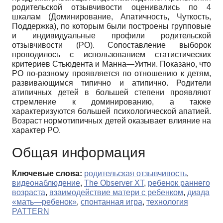
родительской отзывчивости оценивались по 4
шкалам (Доминирование, Апатичность, Чуткость,
Поддержка), по которым были построены групповые
и индивидуальные профили родительской
отзывчивости (РО). Сопоставление выборок
проводилось с использованием статистических
критериев Стьюдента и Манна—Уитни. Показано, что
РО по-разному проявляется по отношению к детям,
развивающимся типично и атипично. Родители
атипичных детей в большей степени проявляют
стремление к доминированию, а также
характеризуются большей психологической апатией.
Возраст нормотипичных детей оказывает влияние на
характер РО.
Общая информация
Ключевые слова:
родительская отзывчивость
,
видеонаблюдение
,
The Observer XT
,
ребенок раннего
возраста
,
взаимодействие матери с ребенком
,
диада
«мать—ребенок»
,
спонтанная игра
,
технология
PATTERN