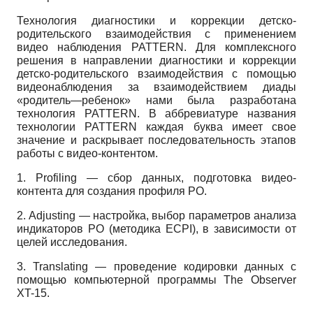
Технология диагностики и коррекции детско-
родительского взаимодействия с применением
видео наблюдения
PATTERN.
Для комплексного
решения в направлении диагностики и коррекции
детско-родительского взаимодействия с помощью
видеонаблюдения за взаимодействием диа­ды
«родитель—ребенок» нами была разработана
технология
PATTERN.
В аббревиатуре названия
технологии
PATTERN
каждая буква имеет свое
значение и раскрывает последовательность этапов
работы с видео-кон­тентом.
1.
P
rofiling
— сбор данных, подготовка видео-
контента для создания профиля РО.
2.
A
djusting
— настройка, выбор параметров анализа
индикаторов РО (методика
ECPI),
в зависимости от
целей исследования.
3.
T
ranslating
— проведение кодировки данных с
помощью компьютерной программы
The Observer
XT-15.