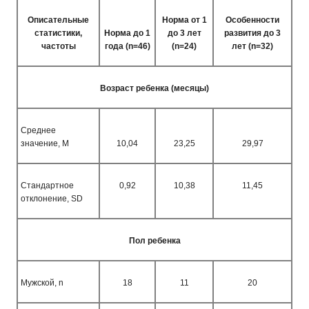
Описательные
Норма от 1
Особенности
статистики,
Норма до 1
до 3 лет
развития до 3
частоты
года
(n=46)
(n=24)
лет
(n=32)
Возраст ребенка (месяцы)
Среднее
значение,
M
10,04
23,25
29,97
Стандартное
0,92
10,38
11,45
отклонение,
SD
Пол ребенка
Мужской,
n
18
11
20