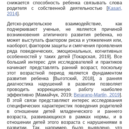
снижается способность ребенка связывать слова
родителя с собственной деятельностью
[
Kasari,
2014
]
.
Детско-родительское взаимодействие, как
подчеркивают ученые, не является причиной
возникновения атипичного развития ребенка, но
может выступать фактором риска и утяжеления или,
наоборот, фактором защиты и смягчения проявления
ряда поведенческих, эмоциональных, когнитивных
особенностей у таких детей
[
Токарская, 2019
]
. Все
больший интерес для исследователей и практиков
начинает представлять ранний возраст, поскольку
этот возрастной период является фундаментом
развития ребенка
[
Выготский, 2018
]
, а ранняя
диагностика нарушений в развитии позволяет
проводить коррекционную работу наиболее
эффективно
[
Мамайчук, 2019
;
Bejarano-Martín, 2019
]
.
В этой связи представляют интерес исследования
специфических характеристик поведения родителей
в отношении детей младенческого и раннего
возраста, развивающихся в рамках нормы, и в
отношении детей этого возраста с нарушениями в
развитии. Так, например, было выявлено, что