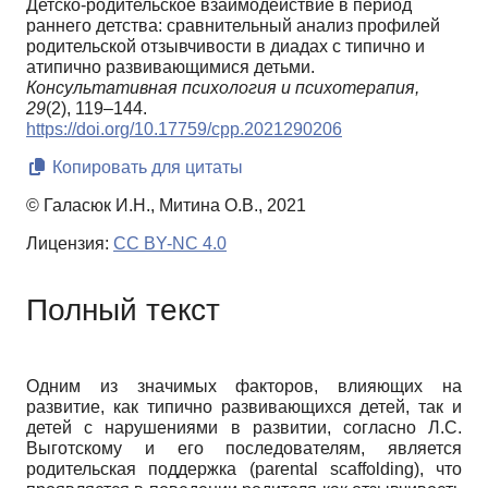
Детско-родительское взаимодействие в период
раннего детства: сравнительный анализ профилей
родительской отзывчивости в диадах с типично и
атипично развивающимися детьми.
Консультативная психология и психотерапия,
29
(2), 119–144.
https://doi.org/10.17759/cpp.2021290206
Копировать для цитаты
© Галасюк И.Н., Митина О.В., 2021
Лицензия:
CC BY-NC 4.0
Полный текст
Одним из значимых факторов, влияющих на
развитие, как типично развивающихся детей, так и
детей с нарушениями в развитии, согласно Л.С.
Выготскому и его последователям, является
родительская поддержка
(parental scaffolding),
что