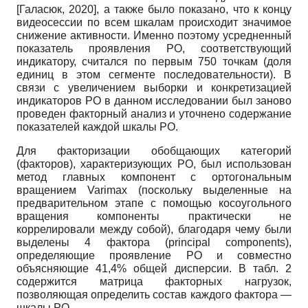
[
Галасюк, 2020
]
, а также было показано, что к концу
видеосессии по всем шкалам происходит значимое
снижение активности. Именно поэтому усредненный
показатель проявления РО, соответствующий
индикатору, считался по первым 750 точкам (доля
единиц в этом сегменте последовательности). В
связи с увеличением выборки и конкретизацией
индикаторов РО в данном исследовании был заново
проведен факторный анализ и уточнено содержание
показателей каждой шкалы РО.
Для факторизации обобщающих категорий
(факторов), характеризующих РО, был использован
метод главных компонент с ортогональным
вращением
Varimax
(поскольку выделенные на
предварительном этапе с помощью косоугольного
вращения компоненты практически не
коррелировали между собой), благодаря чему были
выделены 4 фактора
(principal components),
определяющие проявление РО и совместно
объясняющие 41,4% общей дисперсии. В табл. 2
содержится матрица факторных нагрузок,
позволяющая определить состав каждого фактора —
шкалы РО.