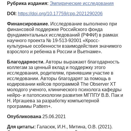
Рубрика издания:
Эмпирические исследования
DOI:
https://doi.org/10.17759/cpp.2021290206
Финансирование.
Исследование выполнено при
финансовой поддержке Российского фонда
фундаментальных исследований (РФФИ) в рамках
научного проекта № 19-513-92001 «Кросс-
культурные особенности взаимодействия значимого
взрослого и ребенка в России и Вьетнаме».
Благодарности.
Авторы выражают благодарность
коллегам за ценный вклад и поддержку этого
исследования, родителям, принявшим участие в
исследовании. Авторы благодарят за помощь в
кодировании кейсов программой The Observer XT
молодого ученого, клинического психолога кафедры
нейро- и патопсихологии развития МГППУ В.В. Пак и
Н. Иргашева за разработку компьютерной
программы Pattern+.
Опубликована
25.06.2021
Для цитаты:
Галасюк, И.Н., Митина, О.В. (2021).