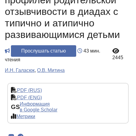
профилей родительской
отзывчивости в диадах с
типично и атипично
развивающимися детьми
Прослушать статью
43 мин.
2445
чтения
И.Н. Галасюк
,
О.В. Митина
PDF (RUS)
PDF (ENG)
Информация
GS
в Google Scholar
Метрики