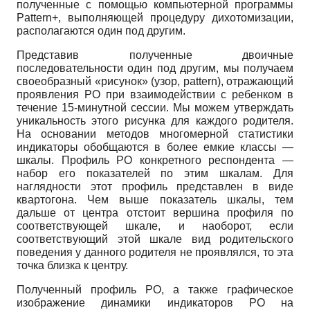
полученные с помощью компьютерной программы
Pattern+,
выполняющей процедуру дихотомизации,
располагаются один под другим.
Представив полученные двоичные
последовательности один под другим, мы получаем
своеобразный «рисунок» (узор,
pattern
),
отражающий
проявления РО при взаимодействии с ребенком в
течение 15-минутной сессии. Мы можем утверждать
уникальность этого рисунка для каждого родителя.
На основании методов многомерной статистики
индикаторы обобщаются в более емкие классы —
шкалы. Профиль РО конкретного респондента —
набор его показателей по этим шкалам. Для
наглядности этот профиль представлен в виде
квартогона. Чем выше показатель шкалы, тем
дальше от центра отстоит вершина профиля по
соответствующей шкале, и наоборот, если
соответствующий этой шкале вид родительского
поведения у данного родителя не проявлялся, то эта
точка близка к центру.
Полученный профиль РО, а также графическое
изображение динамики индикаторов РО на