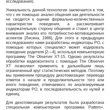
исследования).
Уникальность данной технологии заключается в том,
что с ее помощью анализ общения как деятельности
не сводится к оценке формально-количественных
характеристик поведения, а рассматривает
содержательную сторону общения и ставит в центр
внимания анализ его потребностно-мотивационных
аспектов
[
Лисина, 1986
]
. Для этого в предыдущих
исследованиях нами разработаны индикаторы РО, с
помощью которых специалист может кодировать
поведение родителя [2—4], используя компьютерную
программу
The Observer XT-15.
Однако результаты
обработки видеоконтента с помощью
The Оbserver
XT
позволяют применять в дальнейшем лишь
ограниченный круг статистических методов. Поэтому
мы применяем процедуру дихотомизации: перевода
отметок о начале и продолжительности того или
иного поведения, отмечаемого по анализируемым
индикаторам РО, в последовательность из нулей и
единиц.
Для дихотомизации результатов была разработана
специальная компьютерная программа
Pattern+.