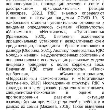
военнослужащих, проходящих лечение в связи с
расстройством приспособительных реакций
[
Слюсарев, 2021
]
. РДС значимо определяют
отношение к ситуации пандемии COVID–19. В
наибольшей степени чувствительное отношение к
пандемии определялось схемами «Покинутость»,
«Уязвимость», «Негативизм», «Пунитивность»
[
Крайнюков, 2020
]
. Выявлены особенности
иррациональных установок и дезадаптивных схем
среди женщин, находящихся в браке и состоящих в
разводе
[
Оборина, 2021
]
. Анализу подвергались РДС
молодых женщин, неудовлетворенных собственным
внешним видом и использующих различные модели
пищевого поведения с целью коррекции веса.
Ведущими РДС стали «Покинутость», «Поиск
одобрения», «Самопожертвование»,
«Недостаточный самоконтроль» и «Негативизм»
[
Ковтуненко, 2019
]
. Исследование структуры РДС у
кандидатов в замещающие родители может помочь
специалистам–психологам в оценке и
прогнозировании развития ситуации
взаимодействия приемных родителей с ребенком в
рамках их семьи
[
Макеева, 2019
]
. Также выявлены