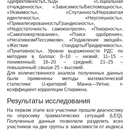
«Дефективность/Стыд» «Социальная
отчужденность», «Зависимость/Беспомощность»,
«Уязвимость», «Спутанность/Неразвитая
идентичность», «Неуспешность»,
«Привилегированность/Грандиозность»,
«Недостаточность самоконтроля», «Покорность»,
«Самопожертвование», «Поиск одобрения»,
«Негативизм/Пессимизм», «Подавление эмоций»,
«Жесткие стандарты/Придирчивость»,
«Пунитивность». Уровни выраженности РДС по
методике в баллах: 0–10 – низкий; 11–15 –
пониженный; 16–20 – средний; 21–25 –
повышенный; свыше 25 – высокий.
Для количественного анализа полученных данных
были применены методы математической
статистики: U
-
критерий Манна—Уитни; r
-
коэффициент корреляции Спирмена.
Результаты исследования
На первом этапе все участники прошли диагностику
по опроснику травматических ситуаций (LEQ).
Полученные данные позволили разделить всех
участников на две группы в зависимости от индекса