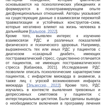
основываются на психологических убеждениях и
формируются в психотравмирующем опыте
дисфункциональных отношений. Авторы указывают
на существующие данные о взаимосвязи пережитой
травматизации и устойчивых конструктов–схем,
которые негативно влияют на жизнь человека в
дальнейшем
[
Кадыров, 2022
]
.
Кроме того, выявлен интерес к изучению
взаимосвязи РДС и различных показателей
физического и психического здоровья. Например,
выраженность тех или иных РДС у пациентов с
диагнозом «сахарный диабет», имеющих
посттравматический стресс, существенно отличается
от пациентов, не имеющих посттравматического
стресса
[
Кабанова, 2021
]
. Исследование РДС
позволили описать психологические характеристики
пациентов, с инфарктом миокарда в анамнезе, а
также лиц с угрозой возникновения инфаркта
миокарда
[
Эльзессер, 2022
]
. Кроме того, РДС
изучались в контексте выявления тревожных и
депрессивных симптомов у пациенток с
интерстициальным циститом. Были сделаны выводы
о необходимости включения в программу лечения