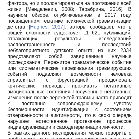
фактора, но и пролонгироваться на протяжении всей
жизни
[
Менделевич, 2008
;
Тарабрина, 2016
]
. В
научном обзоре, опубликованном в 2017 году,
посвященном тематике психической травматизации
детства
[
Hughes, 2017
]
, авторы сообщают, что в
общей сложности существует 11 621 публикаций,
отражающих результаты исследований
распространенности и последствий
неблагоприятного детского опыта; из них 2334
представляют собой завершенные научные
исследования. Пережитое травматическое событие
или систематические переживания травмирующих
событий подавляют возможности человека
справляться с фрустрацией, преодолевать
критические периоды, проживать негативные
эмоциональные состояния. Полученные негативные
изменения после пережитой травмы часто приводят
к постоянно сопровождающему чувству
беспомощности, идентификации с состоянием
отверженности и виктимности, что в свою очередь
нарушает естественное протекание процессов
индивидуализации и самодетерминации личности.
В рамках данного исследования можно говорить о
необходимости накопления эмпирических данных и