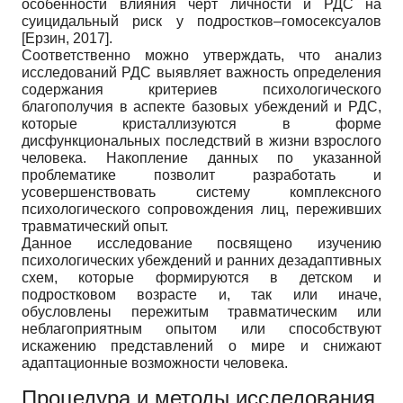
особенности влияния черт личности и РДС на
суицидальный риск у подростков–гомосексуалов
[
Ерзин, 2017
]
.
Соответственно можно утверждать, что анализ
исследований РДС выявляет важность определения
содержания критериев психологического
благополучия в аспекте базовых убеждений и РДС,
которые кристаллизуются в форме
дисфункциональных последствий в жизни взрослого
человека. Накопление данных по указанной
проблематике позволит разработать и
усовершенствовать систему комплексного
психологического сопровождения лиц, переживших
травматический опыт.
Данное исследование посвящено изучению
психологических убеждений и ранних дезадаптивных
схем, которые формируются в детском и
подростковом возрасте и, так или иначе,
обусловлены пережитым травматическим или
неблагоприятным опытом или способствуют
искажению представлений о мире и снижают
адаптационные возможности человека.
Процедура и методы исследования