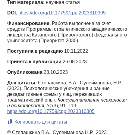
Тип материала:
научная статья
DOI:
https://doi.org/10.17759/cpp.2023310305
Финансирование.
Работа выполнена за счет
средств Программы стратегического академического
лидерства Казанского (Приволжского) федерального
университета (Приоритет-2030).
Поступила в редакцию
10.11.2022
Принята к публикации
26.08.2023
Опубликована
23.10.2023
Для цитаты:
Степашкина, В.А., Сулейманова, Н.Р.
(2023). Психологические убеждения и ранние
дезадаптивные схемы у лиц, переживших
травматический опыт.
Консультативная психология
и психотерапия,
31
(3), 91–113.
https://doi.org/10.17759/cpp.2023310305
Копировать для цитаты
© Степашкина В.А., Сулейманова Н.Р., 2023