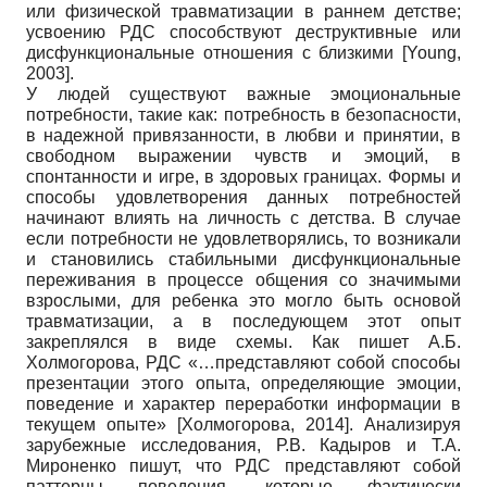
или физической травматизации в раннем детстве;
усвоению РДС способствуют деструктивные или
дисфункциональные отношения с близкими
[
Young,
2003
]
.
У людей существуют важные эмоциональные
потребности, такие как: потребность в безопасности,
в надежной привязанности, в любви и принятии, в
свободном выражении чувств и эмоций, в
спонтанности и игре, в здоровых границах. Формы и
способы удовлетворения данных потребностей
начинают влиять на личность с детства. В случае
если потребности не удовлетворялись, то возникали
и становились стабильными дисфункциональные
переживания в процессе общения со значимыми
взрослыми, для ребенка это могло быть основой
травматизации, а в последующем этот опыт
закреплялся в виде схемы. Как пишет А.Б.
Холмогорова, РДС «…представляют собой способы
презентации этого опыта, определяющие эмоции,
поведение и характер переработки информации в
текущем опыте»
[
Холмогорова, 2014
]
. Анализируя
зарубежные исследования, Р.В. Кадыров и Т.А.
Мироненко пишут, что РДС представляют собой
паттерны поведения, которые фактически