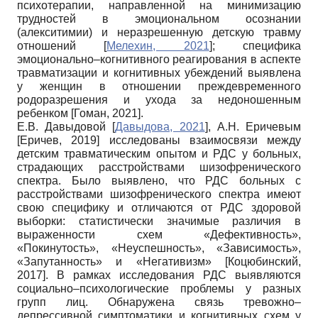
психотерапии, направленной на минимизацию
трудностей в эмоциональном осознании
(алекситимии) и неразрешенную детскую травму
отношений
[
Мелехин, 2021
]
; специфика
эмоционально–когнитивного реагирования в аспекте
травматизации и когнитивных убеждений выявлена
у женщин в отношении преждевременного
родоразрешения и ухода за недоношенным
ребенком
[
Гоман, 2021
]
.
Е.В. Давыдовой
[
Давыдова, 2021
]
, А.Н. Еричевым
[
Еричев, 2019
]
исследованы взаимосвязи между
детским травматическим опытом и РДС у больных,
страдающих расстройствами шизофренического
спектра. Было выявлено, что РДС больных с
расстройствами шизофренического спектра имеют
свою специфику и отличаются от РДС здоровой
выборки: статистически значимые различия в
выраженности схем «Дефективность»,
«Покинутость», «Неуспешность», «Зависимость»,
«Запутанность» и «Негативизм»
[
Коцюбинский,
2017
]
. В рамках исследования РДС выявляются
социально–психологические проблемы у разных
групп лиц. Обнаружена связь тревожно–
депрессивной симптоматики и когнитивных схем у