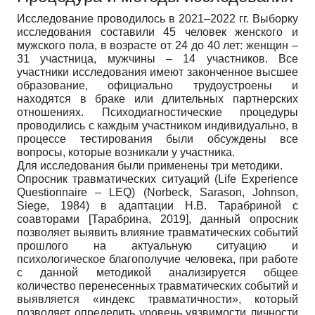
Исследование проводилось в 2021–2022 гг. Выборку
исследования составили 45 человек женского и
мужского пола, в возрасте от 24 до 40 лет: женщин –
31 участница, мужчины – 14 участников. Все
участники исследования имеют законченное высшее
образование, официально трудоустроены и
находятся в браке или длительных партнерских
отношениях. Психодиагностические процедуры
проводились с каждым участником индивидуально, в
процессе тестирования были обсуждены все
вопросы, которые возникали у участника.
Для исследования были применены три методики.
Опросник травматических ситуаций (Life Experience
Questionnaire – LEQ) (Norbeck, Sarason, Johnson,
Siege, 1984) в адаптации Н.В. Тарабриной с
соавторами
[
Тарабрина, 2019
]
, данный опросник
позволяет выявить влияние травматических событий
прошлого на актуальную ситуацию и
психологическое благополучие человека, при работе
с данной методикой анализируется общее
количество перенесенных травматических событий и
выявляется «индекс травматичности», который
позволяет определить уровень уязвимости личности