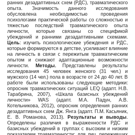
ранних дезадаптивных схем (РДС), травматического
опыта. Значимость данного исследования
обусловлена необходимостью проведения
психологами практической работы со сложностью и
тяжестью последствий травматического опыта
личности, которые связаны со спецификой
убеждений и ранними дезадаптивными схемами.
Цель
: изучить психологические убеждения и РДС,
которые формируются в детстве, усиливают влияние
на личность в связи с пережитым травматическим
опытом и снижают адаптационные возможности
личности.
Методы.
Представлены результаты
исследования 45 человек женского (31 чел.) и
мужского (14 чел.) пола в возрасте от 24 до 40 лет. В
работе были использованы следующие методики:
опросник травматических ситуаций LEQ (адапт. Н.В.
Тарабрина, 2007), «Шкала базисных убеждений
личности» WAS (адапт. М.А. Падун, А.В.
Котельникова, 2012), опросник определения ранних
дезадаптивных схем Дж. Янга (адапт. П.М. Касьяник,
Е. В. Романова, 2013).
Результаты и выводы
.
Определены различия в выраженности РДС и
базисных убеждений в группах с высоким и низким
показателем травматичности: для лиц, переживших