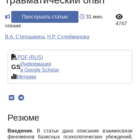
травматический опыт
Прослушать статью
31 мин.
4747
чтения
В.А. Степашкина
,
Н.Р. Сулейманова
PDF (RUS)
Информация
GS
в Google Scholar
Метрики
Резюме
Введение
.
В статье дано описание взаимосвязи
феноменов базисных психологических убеждений,