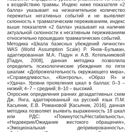
к воздействию травмы. Индекс ниже показателя «2
балла» указывает на незначительное количество
пережитых негативных событий и не выявляет
склонность к травматическим переживаниям, индекс
выше показателя «2 балла» указывает на наличие
актуальной склонности к негативным переживаниям
относительно прошедших травматических событий.
Методика «Шкала базисных убеждений личности»
WAS (World Assumption Scale) Р. Янов–Бульман,
адаптированная М.А. Падун и А.В. Котельниковой
[
Падун, 2008
]
, данная методика позволила
определить психологические убеждения по пяти
шкалам: «Доброжелательность окружающего мира»,
«Справедливость», «Контроль», «Образ Я» и
«Удача». Уровни проявления шкал в баллах: 0–3 –
низкий; 4–7 – средний; 8–10 – высокий.
Опросник определения ранних дезадаптивных схем
Дж. Янга, адаптированный на русский язык П.М.
Касьяник, Е.В. Романовой
[
Касьяник, 2016
]
, данная
методика позволяет выявить выраженность 18 шкал
или РДС: «Покинутость/Нестабильность»,
«Недоверие/Ожидание жестокого обращения»,
«Эмоциональная депривированность»,