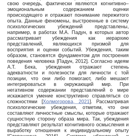
свою очередь, фактически являются когнитивно–
эмоциональным содержанием оценки
происходящего и отражают понимание пережитого
опыта. Данные феномены, выстроенные в систему
психологических убеждений представлены,
например, в работах М.А. Падун, в которых автор
рассматривает убеждения как иерархию
представлений, являющихся призмой для
восприятия и оценки событий. Убеждения, таким
образом, становятся фундаментом для построения
поведения человека
[
Падун, 2012
]
. Согласно идеям
А.Т. Бека, убеждения отражают степень
адекватности и полезности для личности с той
позиции, что они либо помогают, либо мешают
интегрироваться в окружающий мир. При
негативном содержании представлений о мире
искажается умение конструктивно справляться со
сложностями
[
Холмогорова, 2021
]
. Рассматривая
психологические убеждения, отметим, что они
составляют личностные смыслы, которые отражают
сущностную сторону образа мира. Так, убеждения
представляют результат когнитивного осмысления и
выработку отношения к индивидуальному опыту