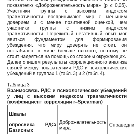
показателю «Доброжелательность мира» (p ≤ 0,05).
Участники группы с высоким индексом
травматичности воспринимают мир с меньшим
доверием и с менее позитивной оценкой, чем
участники группы с низким индексом
травматичности. Пережитый негативный опыт мог
явиться фундаментом для формирования
убеждения, что миру доверять не стоит, он
нестабилен, в мире больше плохого, поэтому не
стоит надеяться на помощь со стороны окружающих.
Далее опишем результаты корреляционного анализа
связей между показателями РДС и психологических
убеждений в группах 1 (табл. 3) и 2 (табл. 4).
Таблица 3
Взаимосвязь РДС и психологических убеждений
у лиц с высоким индексом травматичности
(коэффициент корреляции
r
–
Spearman
)
Шкалы
Доброжелательность
опросника РДС/
Справедли
мира
Базисных