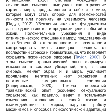
[
Степашкина, 2016
]
. Система убеждений и
личностных смыслов выступает как отражение
картины мира, представления о себе и о мире,
которые могут стать опорой для возможностей
личности или повлиять на уязвимость человека
[
Падун, 2012
]
. Убеждения являются фундаментом
для создания гипотез и предвосхищения событий в
жизни. Положительные убеждения в виде
оптимистического отношения к миру, представление
о собственной ответственности и возможности
контролировать жизнь защищают человека от
последствий стресса и травматизации, что позволяет
сохранять психическое здоровье
[
Taylor, 2000
]
. В
этом смысле травматический опыт формирует
искажения в системе убеждений, что, в свою
очередь, меняет образ Я и мира, усиливает
проявление негативных черт характера и
негативные эмоциональные состояния
[
Защиринская, 2020
]
. Тяжело пережитый
травматический опыт (особенно сексуального
характера), как правило, ведет к тотальному
изменению отношения к своей жизни и
взаимодействию с миром, нарушает работу
механизмов и способов психологической адаптации