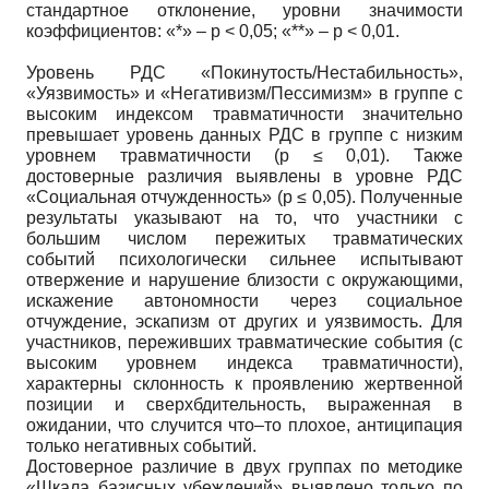
стандартное отклонение, уровни значимости
коэффициентов: «*» – р < 0,05; «**» – р < 0,01.
Уровень РДС «Покинутость/Нестабильность»,
«Уязвимость» и «Негативизм/Пессимизм» в группе с
высоким индексом травматичности значительно
превышает уровень данных РДС в группе с низким
уровнем травматичности (p ≤ 0,01). Также
достоверные различия выявлены в уровне РДС
«Социальная отчужденность» (p ≤ 0,05). Полученные
результаты указывают на то, что участники с
большим числом пережитых травматических
событий психологически сильнее испытывают
отвержение и нарушение близости с окружающими,
искажение автономности через социальное
отчуждение, эскапизм от других и уязвимость. Для
участников, переживших травматические события (с
высоким уровнем индекса травматичности),
характерны склонность к проявлению жертвенной
позиции и сверхбдительность, выраженная в
ожидании, что случится что–то плохое, антиципация
только негативных событий.
Достоверное различие в двух группах по методике
«Шкала базисных убеждений» выявлено только по