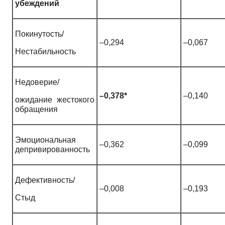
убеждений
Покинутость/
–0,294
–0,067
Нестабильность
Недоверие/
–0,378*
–0,140
ожидание жестокого
обращения
Эмоциональная
–0,362
–0,099
депривированность
Дефективность/
–0,008
–0,193
Стыд