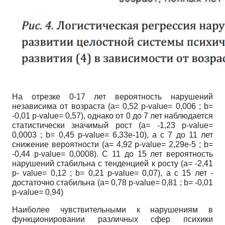
На отрезке 0-17 лет вероятность нарушений
независима от возраста (
a
= 0,52
p
-
value
= 0,006 ;
b
=
-0,01
p
-
value
= 0,57), однако от 0 до 7 лет наблюдается
статистически значимый рост (
a
= -1,23
p
-
value
=
0,0003 ;
b
= 0,45
p
-
value
= 6,33е-10), а с 7 до 11 лет
снижение вероятности (
a
= 4,92
p
-
value
= 2,29е-5 ;
b
=
-0,44
p
-
value
= 0,0008). С 11 до 15 лет вероятность
нарушений стабильна с тенденцией к росту (
a
= -2,41
p
-
value
= 0,12 ;
b
= 0,21
p
-
value
= 0,07), а с 15 лет -
достаточно стабильна (
a
= 0,78
p
-
value
= 0,81 ;
b
= -0,01
p
-
value
= 0,94)
Наиболее чувствительными к нарушениям в
функционировании различных сфер психики