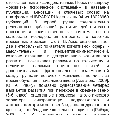
отечественными исследователями. Поиск по запросу
«развитие психическое системный» в названии
публикации, аннотации и ключевых словах на
платформе
eLIBRARY
.
RU
дает лишь 94 из 18023969
публикаций. В первой группе содержательно
релевантных публикаций развитие действительно
описывается количественно как система, но на
материале исследования относительно коротких
временных отрезков. Так, Л. В. Ахметова описывает
два интегральных показателя когнитивной сферы -
мыслительный и перцептивно-мнестический,
которые отражают и детерминацию когнитивного
развития, показывает различия по количеству и
величине значимых внутренних связей и
дополнительных функциональных взаимосвязей
между группами девочек и мальчиков, но лишь за
время обучения в начальной школе
[
Ахметова, 2009
]
.
Ю. А. Рябчук показано существование четырех
вариантов развития при переходе в среднее звено
(5-6 класс): эндогенные процессы патологического
характера; синхронизация подросткового и
«школьного» кризисов; преобладание подросткового
кризиса; преобладание «школьного» кризиса
[
Рябчук,
2006
]
. И. А. Тишевской описывает влияние