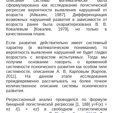
описания системы математически была
сформулирована как исследование логистической
регрессии вероятности выявления нарушений от
возраста
[
Айвазян, 1987
]
. Дифференциация
возможных нарушений развития в зависимости от
возраста ранее была охарактеризована В. В.
Ковалевым
[
Ковалев, 1979
]
, но только в
качественном плане.
Если развитие действительно имеет системный
характер (в математическом понимании), то
вероятность выявления нарушений не будет гладко
возрастать с возрастом испытуемых. Тогда мы
получим основание говорить о временной
системности психического развития как особом типе
системности, описанном А. В. Карповым
[
Карпов,
2011
]
. На данном этапе исследования
преждевременно рассчитывать на более точное
количественное описание системы психического
развития.
Регрессионный анализ проводился по формуле
бинарной логистической регрессии [1, 188]
y
=
F
(
x
) =
ez
/(1 +
ez
) в свободном статистическом