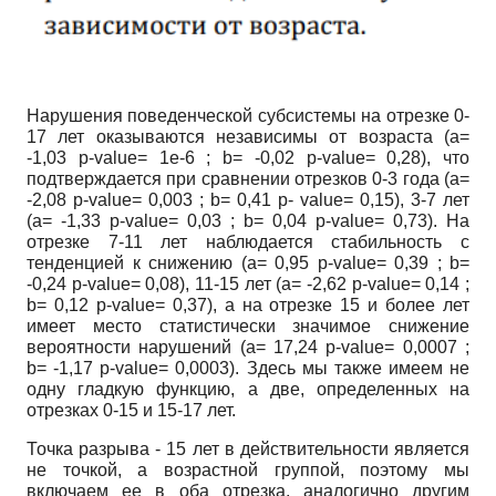
Нарушения поведенческой субсистемы на отрезке 0-
17 лет оказываются независимы от возраста (
a
=
-1,03
p
-
value
= 1е-6 ;
b
= -0,02
p
-
value
= 0,28), что
подтверждается при сравнении отрезков 0-3 года (
a
=
-2,08
p
-
value
= 0,003 ;
b
= 0,41
p
-
value
= 0,15), 3-7 лет
(
a
= -1,33
p
-
value
= 0,03 ;
b
= 0,04
p
-
value
= 0,73). На
отрезке 7-11 лет наблюдается стабильность с
тенденцией к снижению
(a=
0,95
p-value=
0,39 ;
b=
-0,24
p-value=
0,08), 11-15 лет
(a=
-2,62
p-value=
0,14 ;
b=
0,12
p-value=
0,37), а на отрезке 15 и более лет
имеет место статистически значимое снижение
вероятности нарушений
(a= 17,24 p-value= 0,0007 ;
b= -1,17 p-value= 0,0003).
Здесь мы также имеем не
одну гладкую функцию, а две, определенных на
отрезках 0-15 и 15-17 лет.
Точка разрыва - 15 лет в действительности является
не точкой, а возрастной группой, поэтому мы
включаем ее в оба отрезка, аналогично другим