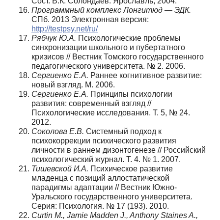
Сост. В.К. Солондаев. Ярославль, 2004.
Программный комплекс Лонгитюд — ЭДК.
СПб. 2013 Электронная версия:
http://testpsy.net/ru/
Рябчук Ю.А.
Психологические проблемы
синхронизации школьного и пубертатного
кризисов // Вестник Томского государственного
педагогического университета. № 2. 2006.
Сергиенко Е.А.
Раннее когнитивное развитие:
новый взгляд. М. 2006.
Сергиенко Е.А.
Принципы психологии
развития: современный взгляд //
Психологические исследования. Т. 5, № 24.
2012.
Соколова Е.В.
Системный подход к
психокоррекции психического развития
личности в раннем дизонтогенезе // Российский
психологический журнал. Т. 4. № 1. 2007.
Тишевской И.А.
Психическое развитие
младенца с позиций аллостатической
парадигмы адаптации // Вестник Южно-
Уральского государственного университета.
Серия: Психология. № 17 (193). 2010.
Curtin M., Jamie Madden J., Anthony Staines A.,