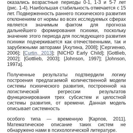
оказались возрастные периоды 0-1, 1-3 и 5-7 лет
(рис. 1-4). Наибольшая стабильность отмечается с 15
лет. Подверженность раннего психического развития
отклонениям от нормы во всех исследуемых сферах
является значимым фактом для прогноза
дальнейшего формирования психики, поскольку
значение этого периода для последующего развития
психики подчеркивается как отечественными, так и
зарубежными авторами
[
Ахутина, 2008
]
;
[
Сергиенко,
2006
]
;
[
Curtin, 2013
]
;
[
NICHD Early Child
]
;
[
Gottlieb,
2002
]
;
[
Gottlieb, 2003
]
;
[
Johnson, 1997
]
;
[
Johnson,
1997а
]
.
Полученные результаты подтвердили логику
построения предлагаемой количественной модели
системы психического развития, построенной на
логистической регрессии результатов
функционирования трех субсистем и целостной
системы развития, от времени. Данная модель
описывает системность
особого типа — временную
[
Карпов, 2011
]
.
Математическое описание таких систем не
обнаружено нами в психологической литературе.