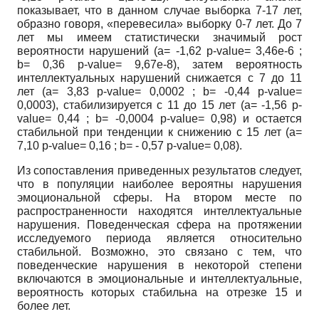
показывает, что в данном случае выборка 7-17 лет,
образно говоря, «перевесила» выборку 0-7 лет. До 7
лет мы имеем статистически значимый рост
вероятности нарушений (
a
= -1,62
p
-
value
= 3,46е-6 ;
b
= 0,36
p
-
value
= 9,67е-8), затем вероятность
интеллектуальных нарушений снижается с 7 до 11
лет (
a
= 3,83
p
-
value
= 0,0002 ;
b
= -0,44
p
-
value
=
0,0003), стабилизируется с 11 до 15 лет (
a
= -1,56
p
-
value
= 0,44 ;
b
= -0,0004
p
-
value
= 0,98) и остается
стабильной при тенденции к снижению с 15 лет (
a
=
7,10
p
-
value
= 0,16 ;
b
= - 0,57
p
-
value
= 0,08).
Из сопоставления приведенных результатов следует,
что в популяции наиболее вероятны нарушения
эмоциональной сферы. На втором месте по
распространенности находятся интеллектуальные
нарушения. Поведенческая сфера на протяжении
исследуемого периода является относительно
стабильной. Возможно, это связано с тем, что
поведенческие нарушения в некоторой степени
включаются в эмоциональные и интеллектуальные,
вероятность которых стабильна на отрезке 15 и
более лет.