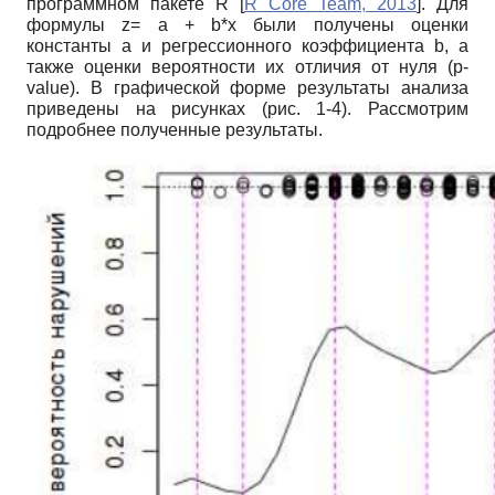
программном пакете
R
[
R Core Team, 2013
]
. Для
формулы
z
=
a
+
b
*
x
были получены оценки
константы
a
и регрессионного коэффициента
b
, а
также оценки вероятности их отличия от нуля (
p
-
value
). В графической форме результаты анализа
приведены на рисунках (рис. 1-4). Рассмотрим
подробнее полученные результаты.