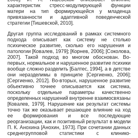
характеристик стресс-модулирующей функции
матери на тип формирующейся у младенца
привязанности и адаптивной поведенческой
стратегии
[
Тишевской, 2010
]
.
Другая группа исследований в рамках системного
подхода описывает как систему не столько
психическое развитие, сколько его нарушения и
патологии
[
Ковалев, 1979
]
;
[
Корнев, 2006
]
;
[
Соколова,
2007
]
. Такой подход во многом обоснован. Во-
первых, нормальное и нарушенное развитие психики
вообще сложно разделить
[
Балтес, 1994
]
, а в детстве
они неразделимы в принципе
[
Сергиенко, 2006
]
;
[
Сергиенко, 2012
]
. Во-вторых, нарушенное развитие
объективно точнее описывается как система,
поскольку отдельные параметры качественно
определенных нарушений внутренне взаимосвязаны
[
Ковалев, 1979
]
. Нарушение как результат системы
точно так же оказывает решающее влияние на ход
ее формирования и все последующие
реорганизации, как и позитивный результат в модели
П. К. Анохина
[
Анохин, 1973
]
. При сочетании данных
среднегрупповой статистики с клинико-