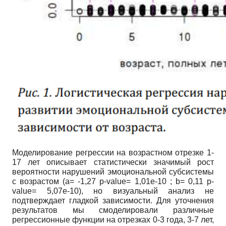
Моделирование регрессии на возрастном отрезке 1-
17 лет описывает статистически значимый рост
вероятности нарушений эмоциональной субсистемы
с возрастом (
a
= -1,27
p
-
value
= 1,01
e
-10 ;
b
= 0,11
p
-
value
= 5,07
e
-10), но визуальный анализ не
подтверждает гладкой зависимости. Для уточнения
результатов мы смоделировали различные
регрессионные функции на отрезках 0-3 года, 3-7 лет,