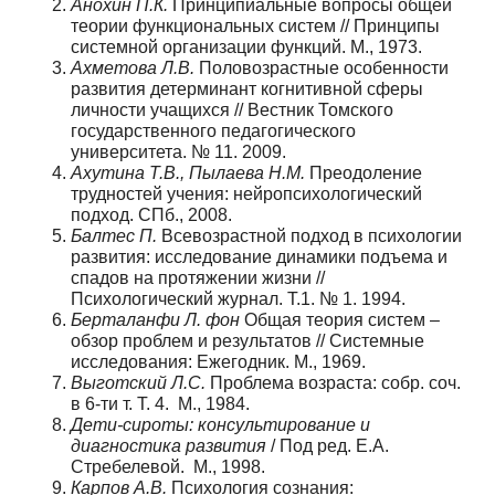
Анохин П.К.
Принципиальные вопросы общей
теории функциональных систем // Принципы
системной организации функций. М., 1973.
Ахметова Л.В.
Половозрастные особенности
развития детерминант когнитивной сферы
личности учащихся // Вестник Томского
государственного педагогического
университета. № 11. 2009.
Ахутина Т.В., Пылаева
Н.М.
Преодоление
трудностей учения: нейропсихологический
подход. СПб., 2008.
Балтес П.
Всевозрастной подход в психологии
развития: исследование динамики подъема и
спадов на протяжении жизни //
Психологический журнал. Т.1. № 1. 1994.
Берталанфи Л. фон
Общая теория систем –
обзор проблем и результатов // Системные
исследования: Ежегодник. М., 1969.
Выготский Л.С.
Проблема возраста: собр. соч.
в 6-ти т. Т. 4. М., 1984.
Дети-сироты: консультирование и
диагностика развития
/ Под ред. Е.А.
Стребелевой. М., 1998.
Карпов А.В.
Психология сознания: