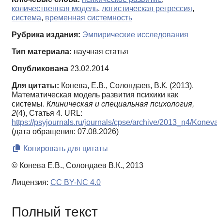
количественная модель
,
логистическая регрессия
,
система
,
временная системность
Рубрика издания:
Эмпирические исследования
Тип материала:
научная статья
Опубликована
23.02.2014
Для цитаты:
Конева, Е.В., Солондаев, В.К. (2013).
Математическая модель развития психики как
системы.
Клиническая и специальная психология,
2
(4), Статья 4. URL:
https://psyjournals.ru/journals/cpse/archive/2013_n4/Kon
(дата обращения: 07.08.2026)
Копировать для цитаты
© Конева Е.В., Солондаев В.К., 2013
Лицензия:
CC BY-NC 4.0
Полный текст