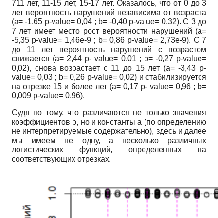
7­11 лет, 11-15 лет, 15-17 лет. Оказалось, что от 0 до 3
лет вероятность нарушений независима от возраста
(
a
= -1,65
p
-
value
= 0,04 ;
b
= -0,40
p
-
value
= 0,32). С 3 до
7 лет имеет место рост вероятности нарушений (
a
=
-5,35
p
-
value
= 1,46
e
-9 ;
b
= 0,86
p
-
value
= 2,73
e
-9). С 7
до 11 лет вероятность нарушений с возрастом
снижается (
a
= 2,44
p
-
value
= 0,01 ;
b
= -0,27
p
-
value
=
0,02), снова возрастает с 11 до 15 лет (
a
= -3,43
p
-
value
= 0,03 ;
b
= 0,26
p
-
value
= 0,02) и стабилизируется
на отрезке 15 и более лет (
a
= 0,17
p
-
value
= 0,96 ;
b
=
0,009
p
-
value
= 0,96).
Судя по тому, что различаются не только значения
коэффициентов
b
, но и константы
a
(по определению
не интерпретируемые содержательно), здесь и далее
мы имеем не одну, а несколько различных
логистических функций, определенных на
соответствующих отрезках.