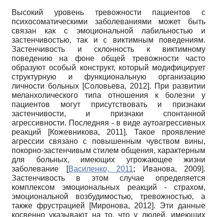
Высокий уровень тревожности пациентов с
психосоматическими заболеваниями может быть
связан как с эмоциональной лабильностью и
застенчивостью, так и с виктимным поведениям.
Застенчивость и склонность к виктимному
поведению на фоне общей тревожности часто
образуют особый конструкт, который модифицирует
структурную и функциональную организацию
личности больных
[
Соловьева, 2012
]
. При развитии
меланхолического типа отношения к болезни у
пациентов могут присутствовать и признаки
застенчивости, и признаки спонтанной
агрессивности. Последняя - в виде аутоагрессивных
реакций
[
Кожевникова, 2011
]
. Такое проявление
агрессии связано с повышенным чувством вины,
покорно-застенчивым стилем общения, характерным
для больных, имеющих угрожающее жизни
заболевание
[
Василенко, 2011
;
Иванова, 2009
]
.
Застенчивость в этом случае определяется
комплексом эмоциональных реакций - страхом,
эмоциональной возбудимостью, тревожностью, а
также фрустрацией
[
Миронова, 2012
]
. Эти данные
косвенно указывают на то, что у людей, имеющих