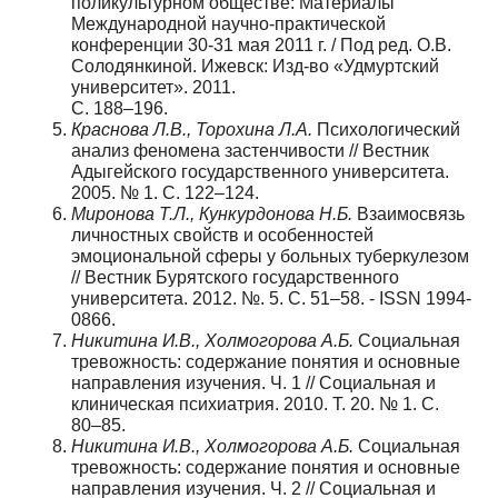
поликультурном обществе: Материалы
Международной научно-практической
конференции 30-31 мая 2011 г. / Под ред. О.В.
Солодянкиной. Ижевск: Изд-во «Удмуртский
университет». 2011.
С. 188–196.
Краснова Л.В., Торохина Л.А.
Психологический
анализ феномена застенчивости // Вестник
Адыгейского государственного университета.
2005. № 1. C. 122–124.
Миронова Т.Л., Кункурдонова Н.Б.
Взаимосвязь
личностных свойств и особенностей
эмоциональной сферы у больных туберкулезом
// Вестник Бурятского государственного
университета. 2012. №. 5. С. 51–58. - ISSN 1994-
0866.
Никитина И.В., Холмогорова А.Б.
Социальная
тревожность: содержание понятия и основные
направления изучения. Ч. 1 // Социальная и
клиническая психиатрия. 2010. Т. 20. № 1. С.
80–85.
Никитина И.В., Холмогорова А.Б.
Социальная
тревожность: содержание понятия и основные
направления изучения. Ч. 2 // Социальная и