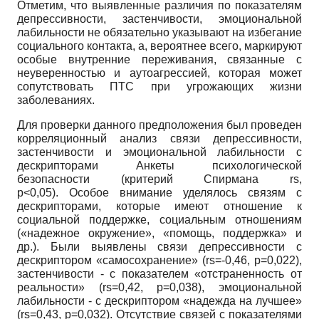
Отметим, что выявленные различия по показателям
депрессивности, застенчивости, эмоциональной
лабильности не обязательно указывают на избегание
социального контакта, а, вероятнее всего, маркируют
особые внутренние переживания, связанные с
неуверенностью и аутоагрессией, которая может
сопутствовать ПТС при угрожающих жизни
заболеваниях.
Для проверки данного предположения был проведен
корреляционный анализ связи депрессивности,
застенчивости и эмоциональной лабильности с
дескрипторами Анкеты психологической
безопасности (критерий Спирмана
r
s
,
p<0,05).
Особое внимание уделялось связям с
дескрипторами, которые имеют отношение к
социальной поддержке, социальным отношениям
(«надежное окружение», «помощь, поддержка» и
др.). Были выявлены связи депрессивности с
дескриптором «самосохранение»
(r
s
=-0,46, p=0,022),
застенчивости - с показателем «отстраненность от
реальности»
(r
s
=0,42, p=0,038),
эмоциональной
лабильности - с дескриптором «надежда на лучшее»
(r
s
=0,43, p=0,032).
Отсутствие связей с показателями