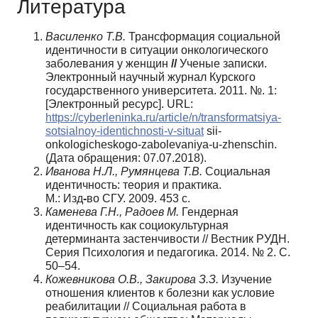
Литература
Василенко Т.В.
Трансформация социальной
идентичности в ситуации онкологического
заболевания у женщин
//
Ученые записки.
Электронный научный журнал Курского
государственного университета. 2011. №. 1:
[Электронный ресурс]. URL:
https://cyberleninka.ru/article/n/transformatsiya-
sotsialnoy-identichnosti-v-situat
sii-
onkologicheskogo-zabolevaniya-u-zhenschin.
(Дата обращения: 07.07.2018).
Иванова Н.Л., Румянцева Т.В.
Социальная
идентичность: теория и практика.
М.: Изд
-
во СГУ. 2009. 453 с.
Каменева Г.Н., Радоев М.
Гендерная
идентичность как социокультурная
детерминанта застенчивости // Вестник РУДН.
Серия Психология и педагогика. 2014. № 2. С.
50–54.
Кожевникова О.В., Закирова З.З.
Изучение
отношения клиентов к болезни как условие
реабилитации // Социальная работа в