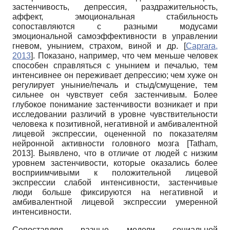
застенчивость, депрессия, раздражительность,
аффект, эмоциональная стабильность
сопоставляются с разными модусами
эмоциональной самоэффективности в управлении
гневом, унынием, страхом, виной и др.
[
Caprara,
2013
]
. Показано, например, что чем меньше человек
способен справляться с унынием и печалью, тем
интенсивнее он переживает депрессию; чем хуже он
регулирует уныние/печаль и стыд/смущение, тем
сильнее он чувствует себя застенчивым. Более
глубокое понимание застенчивости возникает и при
исследовании различий в уровне чувствительности
человека к позитивной, негативной и амбивалентной
лицевой экспрессии, оцененной по показателям
нейронной активности головного мозга
[
Tatham,
2013
]
. Выявлено, что в отличие от людей с низким
уровнем застенчивости, которые оказались более
восприимчивыми к положительной лицевой
экспрессии слабой интенсивности, застенчивые
люди больше фиксируются на негативной и
амбивалентной лицевой экспрессии умеренной
интенсивности.
Сопоставляя разные модели социальной