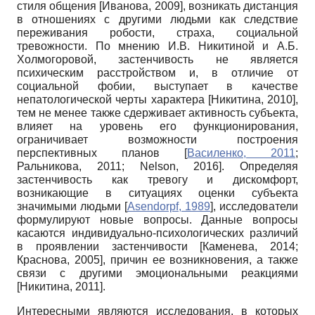
стиля общения
[
Иванова, 2009
]
, возникать дистанция
в отношениях с другими людьми как следствие
переживания робости, страха, социальной
тревожности. По мнению И.В. Никитиной и А.Б.
Холмогоровой, застенчивость не является
психическим расстройством и, в отличие от
социальной фобии, выступает в качестве
непатологической черты характера
[
Никитина, 2010
]
,
тем не менее также сдерживает активность субъекта,
влияет на уровень его функционирования,
ограничивает возможности построения
перспективных планов
[
Василенко, 2011
;
Ральникова, 2011
;
Nelson, 2016
]
. Определяя
застенчивость как тревогу и дискомфорт,
возникающие в ситуациях оценки субъекта
значимыми людьми
[
Asendorpf, 1989
]
, исследователи
формулируют новые вопросы. Данные вопросы
касаются индивидуально-психологических различий
в проявлении застенчивости
[
Каменева, 2014
;
Краснова, 2005
]
, причин ее возникновения, а также
связи с другими эмоциональными реакциями
[
Никитина, 2011
]
.
Интересными являются исследования, в которых