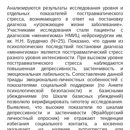
Анализируются результаты исследования уровня и
отдельных показателей посттравматического
стресса, возникающего в ответ на постановку
диагноза «угрожающее жизни заболевание».
Участниками исследования стали пациенты с
диагнозом «менингиома» НМИЦ нейрохирургии им.
ак. Н.Н. Бурденко (N=25). Показано, что одним из
психологических последствий постановки диагноза
«менингиома» является посттравматический стресс
разного уровня интенсивности. При высоком уровне
посттравматического стресса наблюдаются
повышенная депрессивность, застенчивость и
эмоциональная лабильность. Сопоставление данной
триады эмоционально-личностных особенностей с
показателями социальной поддержки (по Анкете
психологической безопасности) и базисными
убеждениями (по Шкале базисных убеждений)
позволило верифицировать гипотезу исследования.
Выявлено, что высокие показатели по шкалам
депрессивности и застенчивости (Фрайбургский
личностный опросник) не отражают тенденции
избегания социального контакта, а косвенно
указывают на наличие аутоагрессии или