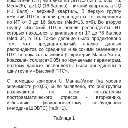
показателя (ИТ) методики «ШОВТС»
(Min=0, Max=76,
Med=26),
где
LQ
(16 баллов) - нижний квартиль, а
UQ
(41 балл) - верхний квартиль. В первую группу
«Низкий ПТС» вошли респонденты со значениями
по ИТ от 0 до 16 баллов
(Med=13, n=9).
Во вторую
группу «Высокий ПТС» вошли респонденты, ИТ
которых находился в диапазоне от 17 до 76 баллов
(Med=34, n=16).
Такое деление было продиктовано
тем, что предварительный анализ данных
респондентов со средними и высокими значениями
ПТС не показал различий
(U
критерий Манна-Уитни,
Краскела- Уоллиса>0,05) по изучаемым параметрам,
поэтому данные респонденты были объединены в
одну группу «Высокий ПТС».
С помощью критерия
U
Манна-Уитни (на уровне
значимости р<0,05) было выявлено, что обе группы
различаются по всем показателям
посттравматического стресса - вторжению,
избеганию, физиологическому возбуждению
(методика ШОВТС) (табл. 1).
Таблица 1