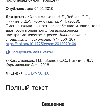
постоперационном периоде»).
Опубликована
04.01.2019
Для цитаты:
Харламенкова, Н.Е., Зайцев, О.С.,
Никитина, Д.А., Кормилицына, А.Н. (2018).
Эмоционально-личностные особенности пациентов с
диагнозом менингиома при выраженном
посттравматическом стрессе .
Клиническая и
специальная психология,
7
(4), 150–167.
https://doi.org/10.17759/cpse.2018070409
Копировать для цитаты
© Харламенкова Н.Е., Зайцев О.С., Никитина Д.А.,
Кормилицына А.Н., 2018
Лицензия:
CC BY-NC 4.0
Полный текст
Введение