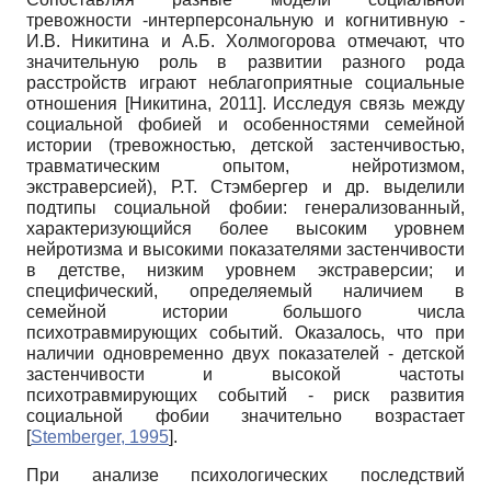
тревожности -интерперсональную и когнитивную -
И.В. Никитина и А.Б. Холмогорова отмечают, что
значительную роль в развитии разного рода
расстройств играют неблагоприятные социальные
отношения
[
Никитина, 2011
]
. Исследуя связь между
социальной фобией и особенностями семейной
истории (тревожностью, детской застенчивостью,
травматическим опытом, нейротизмом,
экстраверсией), Р.Т. Стэмбергер и др. выделили
подтипы социальной фобии: генерализованный,
характеризующийся более высоким уровнем
нейротизма и высокими показателями застенчивости
в детстве, низким уровнем экстраверсии; и
специфический, определяемый наличием в
семейной истории большого числа
психотравмирующих событий. Оказалось, что при
наличии одновременно двух показателей - детской
застенчивости и высокой частоты
психотравмирующих событий - риск развития
социальной фобии значительно возрастает
[
Stemberger, 1995
]
.
При анализе психологических последствий