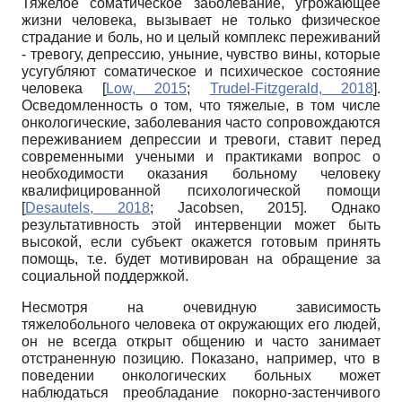
Тяжелое соматическое заболевание, угрожающее
жизни человека, вызывает не только физическое
страдание и боль, но и целый комплекс переживаний
- тревогу, депрессию, уныние, чувство вины, которые
усугубляют соматическое и психическое состояние
человека
[
Low, 2015
;
Trudel-Fitzgerald, 2018
]
.
Осведомленность о том, что тяжелые, в том числе
онкологические, заболевания часто сопровождаются
переживанием депрессии и тревоги, ставит перед
современными учеными и практиками вопрос о
необходимости оказания больному человеку
квалифицированной психологической помощи
[
Desautels, 2018
;
Jacobsen, 2015
]
. Однако
результативность этой интервенции может быть
высокой, если субъект окажется готовым принять
помощь, т.е. будет мотивирован на обращение за
социальной поддержкой.
Несмотря на очевидную зависимость
тяжелобольного человека от окружающих его людей,
он не всегда открыт общению и часто занимает
отстраненную позицию. Показано, например, что в
поведении онкологических больных может
наблюдаться преобладание покорно-застенчивого