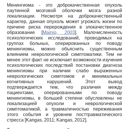
Менингиома - это доброкачественная опухоль
паутинной мозговой оболочки мозга разной
локализации. Несмотря на доброкачественный
характер, данная опухоль может угрожать жизни по
причине риска перерождения в злокачественное
образование
[
Mainio, 2003
]
. Малочисленность
психологических исследований, проводимых на
группах больных, оперированных по поводу
менингиомы, можно объяснить существенным
влиянием неврологической симптоматики. Тем не
менее этот факт не исключает возможности изучения
психологических последствий постановки диагноза
менингиомы при наличии слабо выраженных
неврологических симптомов и минимальных
когнитивных нарушений. Этот вывод
подтверждается тем, что различия между
пациентами, оперированными по поводу
менингиомы, в большей степени обусловлены не
локализацией опухоли и неврологической
симптоматикой, а травматичностью переживания
этого события и уровнем посттравматического
стресса
[
Kangas, 2011
;
Kangas, 2012
]
.