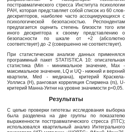
посттравматического стресса Института психологии
РАН, которая представляет собой список из 60 слов-
дескрипторов, наиболее часто ассоциирующихся с
психологической безопасностью. Респондентам
предлагается оценить степень близости того или
иного дескриптора к своему представлению о
безопасности по шкале от +2 (абсолютно
соответствует) до -2 (совершенно не соответствует).
При статистическом анализе данных применялся
программный пакет
STATISTICA
10: описательная
статистика
(Min
- минимальное значение,
Max
-
максимальное значение,
LQ
и
UQ -
нижний и верхний
квартили,
Med -
медиана), критерий Краскела-
Уоллиса
(H),
ранговая корреляция Спирмена
(r
s
), U
-
критерий Манна-Уитни на уровне значимости
p<0,05.
Результаты
С целью проверки гипотезы исследования выборка
была разделена на две группы по показателю
выраженности посттравматического стресса (ПТС);
использовался квартильный анализ Интегрального