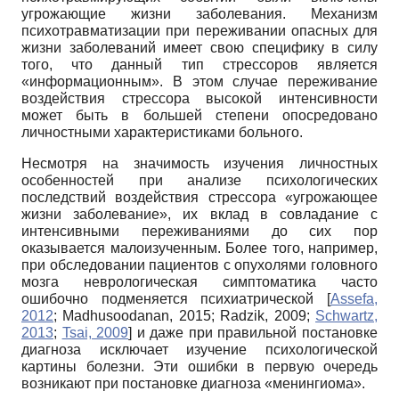
угрожающие жизни заболевания. Механизм
психотравматизации при переживании опасных для
жизни заболеваний имеет свою специфику в силу
того, что данный тип стрессоров является
«информационным». В этом случае переживание
воздействия стрессора высокой интенсивности
может быть в большей степени опосредовано
личностными характеристиками больного.
Несмотря на значимость изучения личностных
особенностей при анализе психологических
последствий воздействия стрессора «угрожающее
жизни заболевание», их вклад в совладание с
интенсивными переживаниями до сих пор
оказывается малоизученным. Более того, например,
при обследовании пациентов с опухолями головного
мозга неврологическая симптоматика часто
ошибочно подменяется психиатрической
[
Assefa,
2012
;
Madhusoodanan, 2015
;
Radzik, 2009
;
Schwartz,
2013
;
Tsai, 2009
]
и даже при правильной постановке
диагноза исключает изучение психологической
картины болезни. Эти ошибки в первую очередь
возникают при постановке диагноза «менингиома».