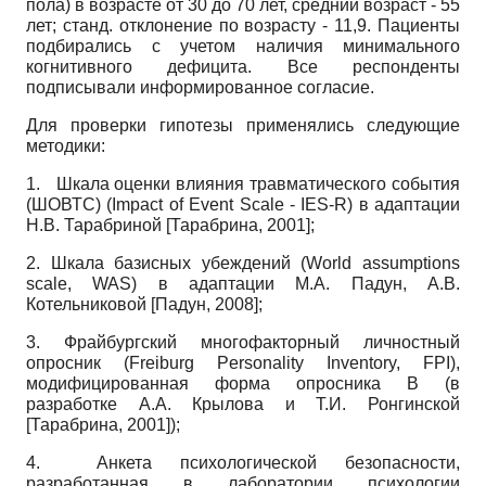
пола) в возрасте от 30 до 70 лет, средний возраст - 55
лет; станд. отклонение по возрасту - 11,9. Пациенты
подбирались с учетом наличия минимального
когнитивного дефицита. Все респонденты
подписывали информированное согласие.
Для проверки гипотезы применялись следующие
методики:
1. Шкала оценки влияния травматического события
(ШОВТС)
(Impact of Event Scale
-
IES-R)
в адаптации
H.B.
Тарабриной
[
Тарабрина, 2001
]
;
2. Шкала базисных убеждений
(World assumptions
scale, WAS)
в адаптации М.А. Падун, А.В.
Котельниковой
[
Падун, 2008
]
;
3. Фрайбургский многофакторный личностный
опросник
(Freiburg Personality Inventory, FPI),
модифицированная форма опросника В (в
разработке А.А. Крылова и Т.И. Ронгинской
[
Тарабрина, 2001
]
);
4. Анкета психологической безопасности,
разработанная в лаборатории психологии