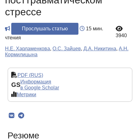
посттравматическом
стрессе
Прослушать статью
15 мин.
3940
чтения
Н.Е. Харламенкова
,
О.С. Зайцев
,
Д.А. Никитина
,
А.Н.
Кормилицына
PDF (RUS)
Информация
GS
в Google Scholar
Метрики
Резюме