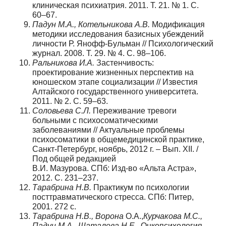
клиническая психиатрия. 2011. Т. 21. № 1. С.
60–67.
Падун М.А., Котельникова А.В.
Модификация
методики исследования базисных убеждений
личности Р. Янофф-Бульман // Психологический
журнал. 2008. Т. 29. № 4. С. 98–106.
Ральникова И.А.
Застенчивость:
проектирование жизненных перспектив на
юношеском этапе социализации // Известия
Алтайского государственного университета.
2011. № 2. С. 59–63.
Соловьева С.Л.
Переживание тревоги
больными с психосоматическими
заболеваниями // Актуальные проблемы
психосоматики в общемедицинской практике,
Санкт-Петербург, ноябрь, 2012 г. – Вып. XII. /
Под общей редакцией
В.И. Мазурова. СПб: Изд-во «Альта Астра»,
2012. С. 231–237.
Тарабрина Н.В.
Практикум по психологии
посттравматического стресса. СПб: Питер,
2001. 272 с.
Тарабрина Н.В., Ворона
О.А.,
Курчакова М.С.,
Падун М.А., Шаталова Н.Е.
Онкопсихология.