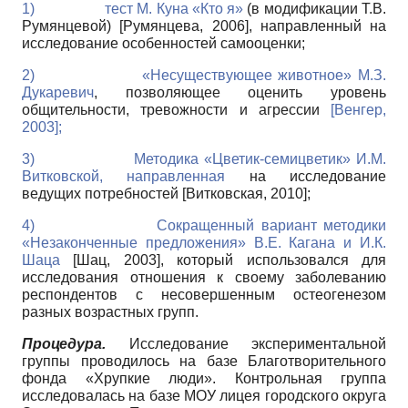
1) тест М. Куна «Кто я»
(в модификации Т.В.
Румянцевой)
[
Румянцева, 2006
]
, направленный на
исследование особенностей самооценки;
2) «Несуществующее животное» М.З.
Дукаревич
, позволяющее оценить уровень
общительности, тревожности и агрессии
[
Венгер,
2003
]
;
3) Методика «Цветик-семицветик» И.М.
Витковской, направленная
на исследование
ведущих потребностей
[
Витковская, 2010
]
;
4) Сокращенный вариант
методики
«Незаконченные предложения»
В.Е. Кагана и И.К.
Шаца
[
Шац, 2003
]
, который использовался для
исследования отношения к своему заболеванию
респондентов с несовершенным остеогенезом
разных возрастных групп.
Процедура.
Исследование экспериментальной
группы проводилось на базе Благотворительного
фонда «Хрупкие люди». Контрольная группа
исследовалась на базе МОУ лицея городского округа