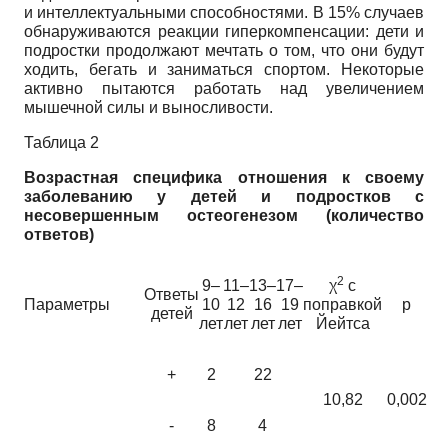
и интеллектуальными способностями. В 15% случаев
обнаруживаются реакции гиперкомпенсации: дети и
подростки продолжают мечтать о том, что они будут
ходить, бегать и заниматься спортом. Некоторые
активно пытаются работать над увеличением
мышечной силы и выносливости.
Таблица 2
Возрастная специфика отношения к своему
заболеванию у детей и подростков с
несовершенным остеогенезом (количество
ответов)
2
9–
11–
13–
17–
χ
с
Ответы
Параметры
10
12
16
19
поправкой
p
детей
лет
лет
лет
лет
Йейтса
+
2
22
10,82
0,002
-
8
4