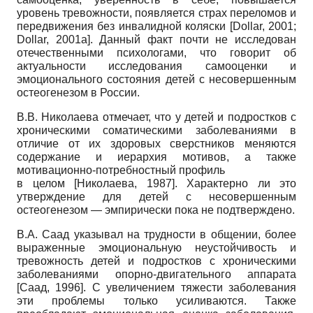
уровень тревожности, появляется страх переломов и
передвижения без инвалидной коляски
[
Dollar, 2001
;
Dollar, 2001а
]
. Данный факт почти не исследован
отечественными психологами, что говорит об
актуальности исследования самооценки и
эмоционального состояния детей с несовершенным
остеогенезом в России.
В.В. Николаева отмечает, что у детей и подростков с
хроническими соматическими заболеваниями в
отличие от их здоровых сверстников меняются
содержание и иерархия мотивов, а также
мотивационно-потребностный профиль
в целом
[
Николаева, 1987
]
. Характерно ли это
утверждение для детей с несовершенным
остеогенезом — эмпирически пока не подтверждено.
В.А. Саад указывал на трудности в общении, более
выраженные эмоциональную неустойчивость и
тревожность детей и подростков с хроническими
заболеваниями опорно-двигательного аппарата
[
Саад, 1996
]
. С увеличением тяжести заболевания
эти проблемы только усиливаются. Также