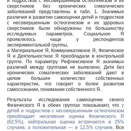
и подростков с несовершенным остеогенезом и их
сверстников без хронических соматических
заболеваний представлены в табл. 1. Значимые
различия в развитии самооценки детей и подростков
с несовершенным остеогенезом и их здоровых
сверстников были обнаружены по большинству
исследуемых параметров. Социальное Я
проявлялось чаще у респондентов
экспериментальной группы,
а Материальное Я, Коммуникативное Я, Физическое
Я и Деятельностное Я преобладали в контрольной
группе. По параметру Рефлексивное Я значимых
различий между группами не выявлено. Дети без
хронических соматических заболеваний дают в
целом большее количество собственных
характеристик, что говорит о более развитом
самосознании, понимании собственного Я.
Результаты исследования самооценки своего
Физического Я в обеих группах показывают, что
у
детей и подростков с несовершенным остеогенезом
преобладает негативная оценка Физического Я
(62,5%), нейтральная оценка встречается в 25%
случаев, а положительная — в 12,5% случаев.
Все