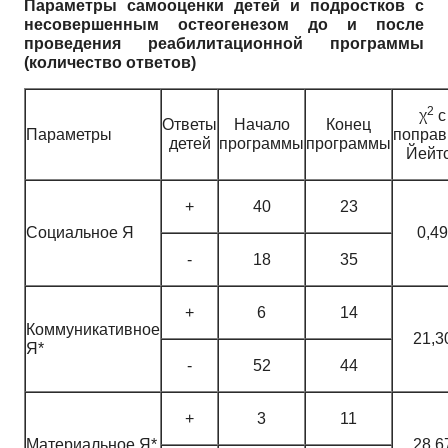
Параметры самооценки детей и подростков с
несовершенным остеогенезом до и после
проведения реабилитационной программы
(количество ответов)
2
χ
с
Ответы
Начало
Конец
Параметры
поправ
детей
программы
программы
Йейт
+
40
23
Социальное Я
0,49
-
18
35
+
6
14
Коммуникативное
21,3
Я*
-
52
44
+
3
11
Материальное Я*
28,6