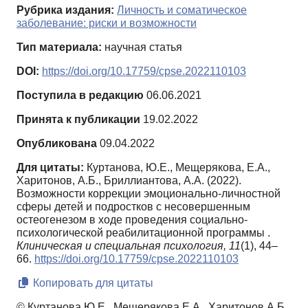
Рубрика издания:
Личность и соматическое
заболевание: риски и возможности
Тип материала:
научная статья
DOI:
https://doi.org/10.17759/cpse.2022110103
Поступила в редакцию
06.06.2021
Принята к публикации
19.02.2022
Опубликована
09.04.2022
Для цитаты:
Куртанова, Ю.Е., Мещерякова, Е.А.,
Харитонов, А.Б., Бриллиантова, А.А. (2022).
Возможности коррекции эмоционально-личностной
сферы детей и подростков с несовершенным
остеогенезом в ходе проведения социально-
психологической реабилитационной программы .
Клиническая и специальная психология,
11
(1), 44–
66.
https://doi.org/10.17759/cpse.2022110103
Копировать для цитаты
© Куртанова Ю.Е., Мещерякова Е.А., Харитонов А.Б.,