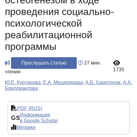
остеогенезом в ходе
проведения социально-
психологической
реабилитационной
программы
Прослушать статью
27 мин.
1735
чтения
Ю.Е. Куртанова
,
Е.А. Мещерякова
,
А.Б. Харитонов
,
А.А.
Бриллиантова
PDF (RUS)
Информация
GS
в Google Scholar
Метрики