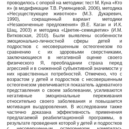
проводилось с опорой на методики: тест М. Куна «Кто
я» (в модификации Т.В. Румянцевой, 2006), методика
«Несуществующее животное» (М.З. Дукаревич,
1990), сокращенный вариант методики
«Незаконченные предложения» (В.Е. Каган и И.К.
Шац, 2003) и методика «Цветик–семицветик» (И.М.
Витковская, 2010). Были выявлены особенности
эмоционально-личностной сферы детей и
подростков с несовершенным остеогенезом по
сравнению с их здоровыми сверстниками,
заключающиеся в негативной оценке своего
физического Я, преобладании страха перед
агрессией и в сниженной субъективной значимости у
них нравственных потребностей. Отмечено, что с
возрастом у детей и подростков с несовершенным
остеогенезом увеличивается показатель адекватного
представления о своем заболевании, усиливаются
негативные эмоциональные переживания
относительно своего заболевания и повышается
мотивация выздоровления. В исследовании также
частично доказана эффективность применения
предлагаемой реабилитационной программы, в
результате проведения которой у детей и подростков
с несовершенным остеогенезом наметилась