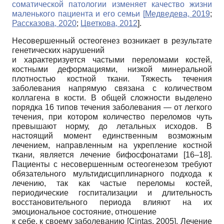
соматической патологии изменяет качество жизни
маленького пациента и его семьи
[
Медведева, 2019
;
Рассказова, 2020
;
Цветкова, 2012
].
Несовершенный остеогенез возникает в результате
генетических нарушений
и характеризуется частыми переломами костей,
костными деформациями, низкой минеральной
плотностью костной ткани. Тяжесть течения
заболевания напрямую связана с количеством
коллагена в кости. В общей сложности выделено
порядка 16 типов течения заболевания — от легкого
течения, при котором количество переломов чуть
превышают норму, до летальных исходов. В
настоящий момент единственным возможным
лечением, направленным на укрепление костной
ткани, является лечение бифосфонатами [16–18].
Пациенты с несовершенным остеогенезом требуют
обязательного мультидисциплинарного подхода к
лечению, так как частые переломы костей,
периодические госпитализации и длительность
восстановительного периода влияют на их
эмоциональное состояние, отношение
к себе, к своему заболеванию
[
Cintas, 2005
]
. Лечение