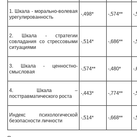
1. Шкала - морально-волевая
-,498*
-,574**
-
урегулированность
2. Шкала - стратегии
совладания со стрессовыми
-,514*
-,686**
-
ситуациями
3. Шкала - ценностно-
-,574**
-,480*
-
смысловая
4. Шкала –
-,443*
-,774**
-
посттравматического роста
Индекс психологической
-,514*
-,668**
-
безопасности личности