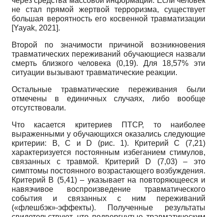
через средства массовой информации. Если человек
не стал прямой жертвой терроризма, существует
большая вероятность его косвенной травматизации
[
Yayak, 2021
]
.
Второй по значимости причиной возникновения
травматических переживаний обучающиеся назвали
смерть близкого человека (0,19). Для 18,57% эти
ситуации вызывают травматические реакции.
Остальные травматические переживания были
отмечены в единичных случаях, либо вообще
отсутствовали.
Что касается критериев ПТСР, то наиболее
выраженными у обучающихся оказались следующие
критерии: В, С и D (рис. 1). Критерий С (7,21)
характеризуется постоянным избеганием стимулов,
связанных с травмой. Критерий D (7,03) – это
симптомы постоянного возрастающего возбуждения.
Критерий В (5,41) – указывает на повторяющееся и
навязчивое воспроизведение травматического
события и связанных с ним переживаний
(«флешбэк»-эффекты). Полученные результаты
свидетельствуют, что подвергнутые травматическим