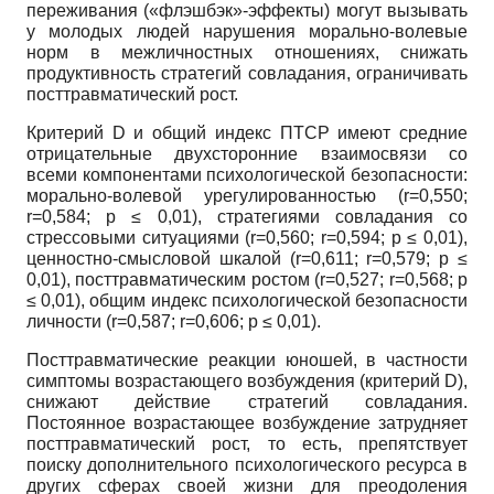
переживания («флэшбэк»-эффекты) могут вызывать
у молодых людей нарушения морально-волевые
норм в межличностных отношениях, снижать
продуктивность стратегий совладания, ограничивать
посттравматический рост.
Критерий D и общий индекс ПТСР имеют средние
отрицательные двухсторонние взаимосвязи со
всеми компонентами психологической безопасности:
морально-волевой урегулированностью (r=0,550;
r=0,584; p ≤ 0,01), стратегиями совладания со
стрессовыми ситуациями (r=0,560; r=0,594; p ≤ 0,01),
ценностно-смысловой шкалой (r=0,611; r=0,579; p ≤
0,01), посттравматическим ростом (r=0,527; r=0,568; p
≤ 0,01), общим индекс психологической безопасности
личности (r=0,587; r=0,606; p ≤ 0,01).
Посттравматические реакции юношей, в частности
симптомы возрастающего возбуждения (критерий D),
снижают действие стратегий совладания.
Постоянное возрастающее возбуждение затрудняет
посттравматический рост, то есть, препятствует
поиску дополнительного психологического ресурса в
других сферах своей жизни для преодоления