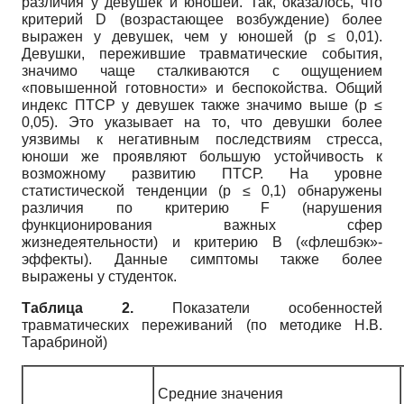
различия у девушек и юношей. Так, оказалось, что
критерий D (возрастающее возбуждение) более
выражен у девушек, чем у юношей (р ≤ 0,01).
Девушки, пережившие травматические события,
значимо чаще сталкиваются с ощущением
«повышенной готовности» и беспокойства. Общий
индекс ПТСР у девушек также значимо выше (р ≤
0,05). Это указывает на то, что девушки более
уязвимы к негативным последствиям стресса,
юноши же проявляют большую устойчивость к
возможному развитию ПТСР. На уровне
статистической тенденции (р ≤ 0,1) обнаружены
различия по критерию F (нарушения
функционирования важных сфер
жизнедеятельности) и критерию B («флешбэк»-
эффекты). Данные симптомы также более
выражены у студенток.
Таблица 2.
Показатели особенностей
травматических переживаний (по методике Н.В.
Тарабриной)
Средние значения