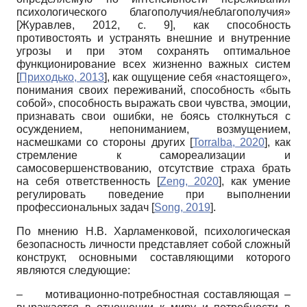
психологического благополучия/неблагополучия»
[
Журавлев, 2012
, с. 9]
, как способность
противостоять и устранять внешние и внутренние
угрозы и при этом сохранять оптимальное
функционирование всех жизненно важных систем
[
Приходько, 2013
]
, как ощущение себя «настоящего»,
понимания своих переживаний, способность «быть
собой», способность выражать свои чувства, эмоции,
признавать свои ошибки, не боясь столкнуться с
осуждением, непониманием, возмущением,
насмешками со стороны других
[
Torralba, 2020
]
, как
стремление к самореализации и
самосовершенствованию, отсутствие страха брать
на себя ответственность
[
Zeng, 2020
]
, как умение
регулировать поведение при выполнении
профессиональных задач
[
Song, 2019
]
.
По мнению Н.В. Харламенковой, психологическая
безопасность личности представляет собой сложный
конструкт, основными составляющими которого
являются следующие:
– мотивационно-потребностная составляющая –