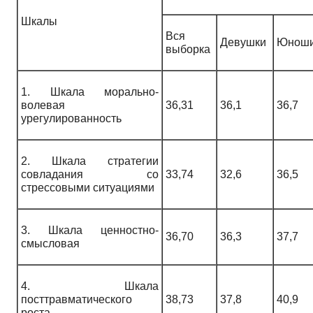
Шкалы
Вся
Девушки
Юнош
выборка
1. Шкала морально-
волевая
36,31
36,1
36,7
урегулированность
2. Шкала стратегии
совладания со
33,74
32,6
36,5
стрессовыми ситуациями
3. Шкала ценностно-
36,70
36,3
37,7
смысловая
4. Шкала
посттравматического
38,73
37,8
40,9
роста