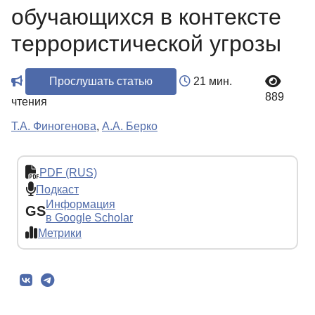
обучающихся в контексте
террористической угрозы
Прослушать статью
21 мин.
889
чтения
Т.А. Финогенова
,
А.А. Берко
PDF (RUS)
Подкаст
Информация
GS
в Google Scholar
Метрики