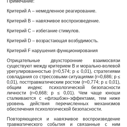
Примечание:
Критерий А – немедленное реагирование.
Критерий В – навязчивое воспроизведение.
Критерий С – избегание стимулов.
Критерий D – возрастающая возбудимость.
Критерий F нарушения функционирования
Отрицательные двухсторонние взаимосвязи
существуют между критерием B и морально-волевой
урегулированностью (r=0,574; p ≤ 0,01), стратегиями
совладания со стрессовыми ситуациями (r=0,686; p ≤
0,01), посттравматическим ростом (r=0,774; p ≤ 0,01),
общим индекс психологической безопасности
личности (r=0,668; p ≤ 0,01). Чем чаще юноши
сталкиваются с «флэшбэк»-эффектами, тем ниже
уровень действия перечисленных механизмов
обеспечения психологической безопасности.
Повторяющееся и навязчивое воспроизведение
травматического события и связанные с ним