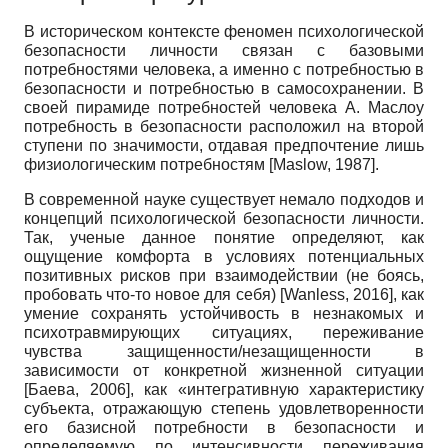
В историческом контексте феномен психологической
безопасности личности связан с базовыми
потребностями человека, а именно с потребностью в
безопасности и потребностью в самосохранении. В
своей пирамиде потребностей человека А. Маслоу
потребность в безопасности расположил на второй
ступени по значимости, отдавая предпочтение лишь
физиологическим потребностям
[
Maslow, 1987
]
.
В современной науке существует немало подходов и
концепций психологической безопасности личности.
Так, ученые данное понятие определяют, как
ощущение комфорта в условиях потенциальных
позитивных рисков при взаимодействии (не боясь,
пробовать что-то новое для себя)
[
Wanless, 2016
]
, как
умение сохранять устойчивость в незнакомых и
психотравмирующих ситуациях, переживание
чувства защищенности/незащищенности в
зависимости от конкретной жизненной ситуации
[
Баева, 2006
]
, как «интегративную характеристику
субъекта, отражающую степень удовлетворенности
его базисной потребности в безопасности и
определяемую по интенсивности переживания