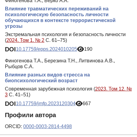
Финогенова Т.А., Берко А.А.
Влияние травматических переживаний на
психологическую безопасность личности
обучающихся в контексте террористической
угрозы
Экстремальная психология и безопасность личности
(
2024. Том 1. № 2
С. 61–75)
DOI
10.17759/epps.2024010205
190
Финогенова Т.А., Березина Т.Н., Литвинова А.В.,
Рыбцов С.А.
Влияние разных видов стресса на
биопсихологический возраст
Современная зарубежная психология (
2023. Том 12. №
3
С. 41–51)
DOI
10.17759/jmfp.2023120304
667
Профили автора
ORCID:
0000-0003-2814-4498