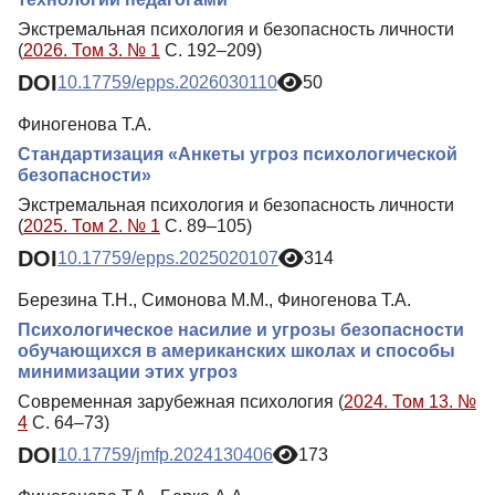
Экстремальная психология и безопасность личности
(
2026. Том 3. № 1
С. 192–209)
DOI
10.17759/epps.2026030110
50
Финогенова Т.А.
Стандартизация «Анкеты угроз психологической
безопасности»
Экстремальная психология и безопасность личности
(
2025. Том 2. № 1
С. 89–105)
DOI
10.17759/epps.2025020107
314
Березина Т.Н., Симонова М.М., Финогенова Т.А.
Психологическое насилие и угрозы безопасности
обучающихся в американских школах и способы
минимизации этих угроз
Современная зарубежная психология (
2024. Том 13. №
4
С. 64–73)
DOI
10.17759/jmfp.2024130406
173