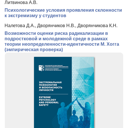
Литвинова А.В.
Редколлегия
Психологические условия проявления склонности
Редакционная политика
к экстремизму у студентов
Индексирование
Налетова Д.А., Дворянчиков Н.В., Дворянчикова К.Н.
Возможности оценки риска радикализации в
Для авторов
подростковой и молодежной среде в рамках
Рубрики
теории неопределенности-идентичности М. Хогга
(эмпирическая проверка)
Контакты