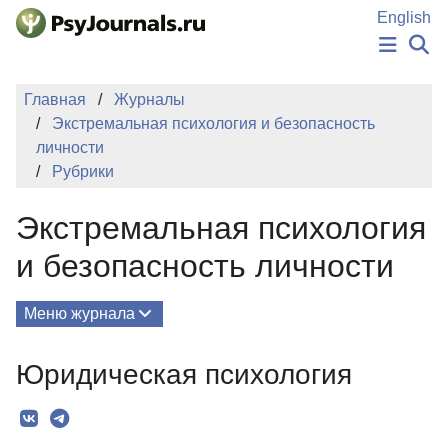
Перейти к основному содержанию
English
НОВОСТИ
Главная
Журналы
ИЗДАНИЯ
Экстремальная психология и безопасность
АВТОРЫ
личности
ПОДАТЬ РУКОПИСЬ
Рубрики
БАЗА ЗНАНИЙ
КЛЮЧЕВЫЕ СЛОВА
Экстремальная психология
Регистрация
Вход
и безопасность личности
Меню журнала
Выпуски
Юридическая психология
О Журнале
Миссия