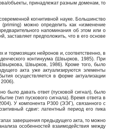
ова/объекты, принадлежат разным доменам, то
 современной когнитивной науке. Большинство
(priming) можно определить как «изменение
предварительного напоминания об этом или о
ий, заставляет предположить, что в его основе
х и тормозящих нейронов и, соответственно, в
енческого континуума (Швырков, 1985). При
выркова, Швырков, 1986). Кроме того, было
ыдущего акта уже актуализируются элементы
события осуществляется в форме актуализации
2006).
но было давать ответ (пусковой сигнал), было
ытие (тип пускового сигнала). Время ответа в
004). У компонента Р300 (ЭЭГ), связанного с
зитивный сдвиг: латентный период его пика
тапах завершения предыдущего акта, то можно
 анализа особенностей взаимодействия между