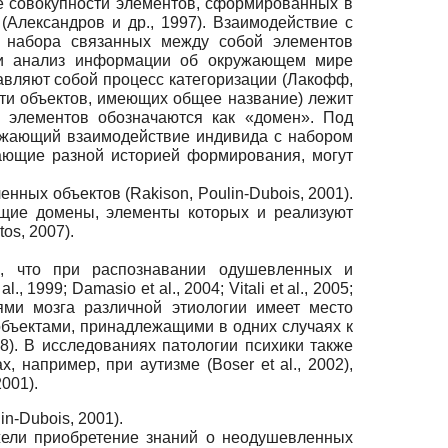
е совокупности элементов, сформированных в
Александров и др., 1997). Взаимодействие с
о набора связанных между собой элементов
а и анализ информации об окружающем мире
ставляют собой процесс категоризации (Лакофф,
ости объектов, имеющих общее название) лежит
 элементов обозначаются как «домен». Под
ажающий взаимодействие индивида с набором
ающие разной историей формирования, могут
ных объектов (Rakison, Poulin-Dubois, 2001).
щие домены, элементы которых и реализуют
os, 2007).
о, что при распознавании одушевленных и
1999; Damasio et al., 2004; Vitali et al., 2005;
ями мозга различной этиологии имеет место
объектами, принадлежащими в одних случаях к
8). В исследованиях патологии психики также
например, при аутизме (Boser et al., 2002),
2001).
n-Dubois, 2001).
жели приобретение знаний о неодушевленных