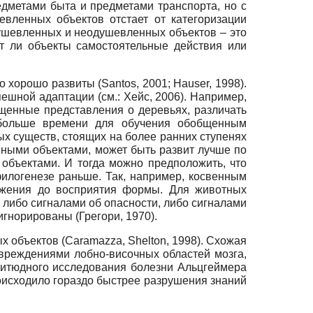
редметами быта и предметами транспорта, но с
вленных объектов отстает от категоризации
ушевленных и неодушевленных объектов – это
т ли объекты самостоятельные действия или
хорошо развиты (Santos, 2001; Hauser, 1998).
шной адаптации (см.: Хейс, 2006). Например,
щенные представления о деревьях, различать
 больше времени для обучения обобщенным
ых существ, стоящих на более ранних ступенях
нными объектами, может быть развит лучше по
объектами. И тогда можно предположить, что
илогенезе раньше. Так, например, косвенным
вижения до восприятия формы. Для животных
 либо сигналами об опасности, либо сигналами
игнорированы (Грегори, 1970).
х объектов (Caramazza, Shelton, 1998). Схожая
овреждениями лобно-височных областей мозга,
гитюдного исследования болезни Альцгеймера
роисходило гораздо быстрее разрушения знаний