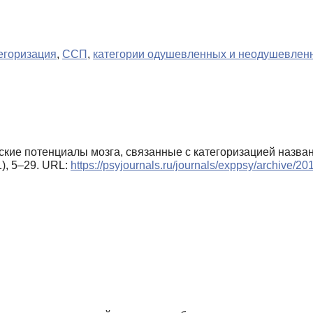
егоризация
,
ССП
,
категории одушевленных и неодушевлен
ческие потенциалы мозга, связанные с категоризацией наз
1), 5–29. URL:
https://psyjournals.ru/journals/exppsy/archive/