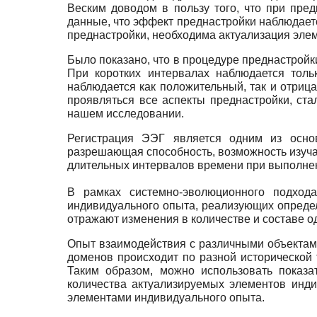
Веским доводом в пользу того, что при пре
данные, что эффект преднастройки наблюдается
преднастройки, необходима актуализация эле
Было показано, что в процедуре преднастрой
При коротких интервалах наблюдается толь
наблюдается как положительный, так и отрица
проявляться все аспекты преднастройки, ст
нашем исследовании.
Регистрация ЭЭГ является одним из осно
разрешающая способность, возможность изучат
длительных интервалов времени при выполнени
В рамках системно-эволюционного подхода
индивидуального опыта, реализующих определ
отражают изменения в количестве и составе 
Опыт взаимодействия с различными объектам
доменов происходит по разной исторической
Таким образом, можно использовать показа
количества актуализируемых элементов инд
элементами индивидуального опыта.