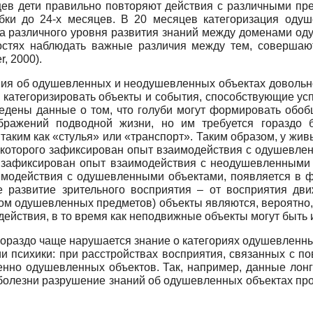
есяцев дети правильно повторяют действия с различными п
и до 24-х месяцев. В 20 месяцев категоризация одуше
а различного уровня развития знаний между доменами од
стях наблюдать важные различия между тем, совершаю
, 2000).
ния об одушевленных и неодушевленных объектах довольно 
категоризировать объекты и события, способствующие успе
ведены данные о том, что голуби могут формировать обоб
бражений подводной жизни, но им требуется гораздо
аким как «стулья» или «транспорт». Таким образом, у жив
 которого зафиксирован опыт взаимодействия с одушевле
 зафиксирован опыт взаимодействия с неодушевленными 
имодействия с одушевленными объектами, появляется в ф
е развитие зрительного восприятия – от восприятия д
ом одушевленных предметов) объекты являются, вероятно,
ействия, в то время как неподвижные объекты могут быть 
гораздо чаще нарушается знание о категориях одушевленны
ии психики: при расстройствах восприятия, связанных с п
енно одушевленных объектов. Так, например, данные лон
й болезни разрушение знаний об одушевленных объектах п