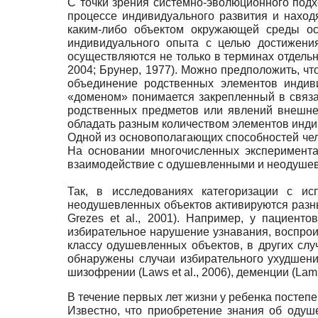
С точки зрения системно-эволюционного под
процессе индивидуального развития и наход
каким-либо объектом окружающей среды ос
индивидуального опыта с целью достижени
осуществляются не только в терминах отдельны
2004; Брунер, 1977). Можно предположить, чт
объединение родственных элементов индив
«доменом» понимается закрепленный в связ
родственных предметов или явлений внешне
обладать разным количеством элементов инди
Одной из основополагающих способностей чело
На основании многочисленных эксперимент
взаимодействие с одушевленными и неодушевле
Так, в исследованиях категоризации с и
неодушевленных объектов активируются разные стр
Grezes et al., 2001). Например, у пациен
избирательное нарушение узнавания, воспрои
классу одушевленных объектов, в других слу
обнаружены случаи избирательного ухудшения
шизофрении (Laws et al., 2006), деменции (Lambo
В течение первых лет жизни у ребенка постепе
Известно, что приобретение знания об оду