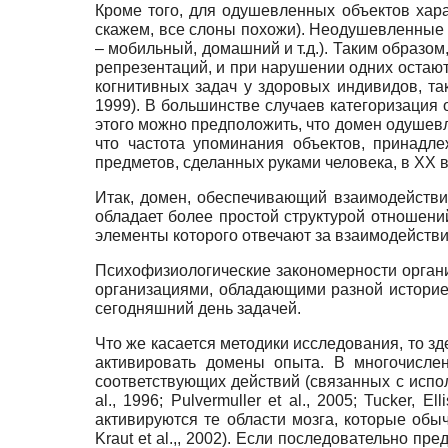
Кроме того, для одушевленных объектов хар
скажем, все слоны похожи). Неодушевленные 
– мобильный, домашний и т.д.). Таким образо
репрезентаций, и при нарушении одних остают
когнитивных задач у здоровых индивидов, та
1999). В большинстве случаев категоризация 
этого можно предположить, что домен одушев
что частота упоминания объектов, принадл
предметов, сделанных руками человека, в XX веке
Итак, домен, обеспечивающий взаимодейств
обладает более простой структурой отношени
элементы которого отвечают за взаимодейств
Психофизиологические закономерности орган
организациями, обладающими разной историей
сегодняшний день задачей.
Что же касается методики исследования, то зд
активировать домены опыта. В многочислен
соответствующих действий (связанных с исполь
al., 1996; Pulvermuller еt al., 2005; Tucker, E
активируются те области мозга, которые обыч
Kraut еt al.,, 2002). Если последовательно 