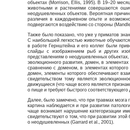
объектах (Morrison, Ellis, 1995). В 19–20 м
животными и растениями совершаются ошибк
неодушевленных объектов. Вероятная причин
различия в каждодневном опыте и возможно
подвергаются воздействию со стороны (Mandler
Также было показано, что уже у приматов зна
С наибольшей легкостью животные обучаются 
в работе Гернштейна и его коллег были при
слайды с изображением рыб и других изо
представлениям о неодушевленных объектах, т
эволюционного развития, домен, в элементах
сравнению с доменом, в элементах которого
домен, элементы которого обеспечивают вза
свидетельством тому является эволюционно
движущиеся (что чаще всего является признак
о пище и требуют быстрого соответствующего д
Далее, было замечено, что при травмах мозга 
картина наблюдается и при развитии патолог
чаще возникает нарушение категоризации им
свидетельствуют о том, что при развитии это
о неодушевленных (Garrard et al., 2001).