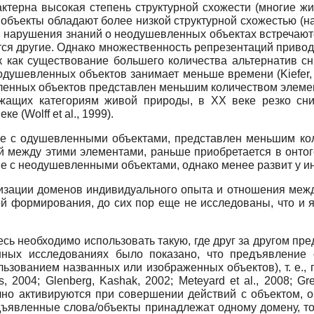
актерна высокая степень структурной схожести (многие 
объекты обладают более низкой структурной схожестью (н
м, нарушения знаний о неодушевленных объектах встречаю
ся другие. Однако множественность репрезентаций привод
к как существование большего количества альтернатив сн
одушевленных объектов занимает меньше времени (Kiefer, 2
ленных объектов представлен меньшим количеством элеме
ежащих категориям живой природы, в XX веке резко сн
 (Wolff et al., 1999).
ие с одушевленными объектами, представлен меньшим кол
й между этими элементами, раньше приобретается в онто
ие с неодушевленными объектами, однако менее развит у и
изации доменов индивидуального опыта и отношения меж
 формирования, до сих пор еще не исследованы, что и яв
есь необходимо использовать такую, где друг за другом п
ных исследованиях было показано, что предъявление 
зованием названных или изображенных объектов), т. е., п
llis, 2004; Glenberg, Kashak, 2002; Meteyard еt al., 2008; 
но активируются при совершении действий с объектом, об
предъявленные слова/объекты принадлежат одному домену, 