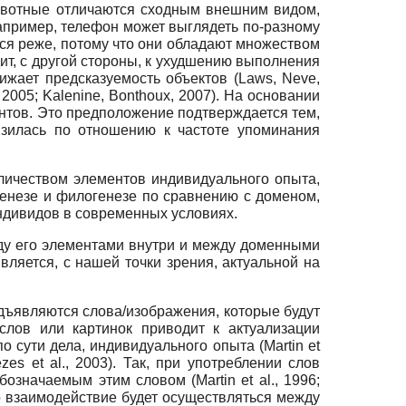
животные отличаются сходным внешним видом,
апример, телефон может выглядеть по-разному
тся реже, потому что они обладают множеством
ит, с другой стороны, к ухудшению выполнения
ижает предсказуемость объектов (Laws, Neve,
005; Kalenine, Bonthoux, 2007). На основании
нтов. Это предположение подтверждается тем,
изилась по отношению к частоте упоминания
ичеством элементов индивидуального опыта,
генезе и филогенезе по сравнению с доменом,
ндивидов в современных условиях.
ду его элементами внутри и между доменными
ляется, с нашей точки зрения, актуальной на
редъявляются слова/изображения, которые будут
слов или картинок приводит к актуализации
о сути дела, индивидуального опыта (Martin et
Grezes еt al., 2003). Так, при употреблении слов
означаемым этим словом (Martin et al., 1996;
то взаимодействие будет осуществляться между