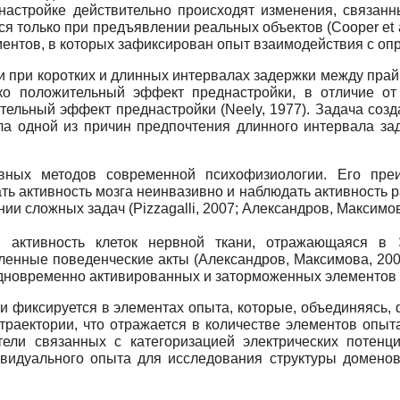
днастройке действительно происходят изменения, связанн
 только при предъявлении реальных объектов (Cooper et a
ментов, в которых зафиксирован опыт взаимодействия с о
ки при коротких и длинных интервалах задержки между пр
ко положительный эффект преднастройки, в отличие от
тельный эффект преднастройки (Neely, 1977). Задача соз
ала одной из причин предпочтения длинного интервала з
вных методов современной психофизиологии. Его пре
ь активность мозга неинвазивно и наблюдать активность р
и сложных задач (Pizzagalli, 2007; Александров, Максимов
 активность клеток нервной ткани, отражающаяся в 
енные поведенческие акты (Александров, Максимова, 200
одновременно активированных и заторможенных элементов
и фиксируется в элементах опыта, которые, объединяясь
 траектории, что отражается в количестве элементов опы
тели связанных с категоризацией электрических потенци
ивидуального опыта для исследования структуры домено