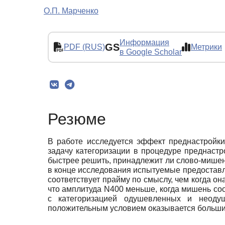
О.П. Марченко
Информация
GS
PDF (RUS)
Метрики
в Google Scholar
Резюме
В работе исследуется эффект преднастройк
задачу категоризации в процедуре преднаст
быстрее решить, принадлежит ли слово-мишень
в конце исследования испытуемые предоставл
соответствует прайму по смыслу, чем когда она
что амплитуда N400 меньше, когда мишень со
с категоризацией одушевленных и неоду
положительным условием оказывается больши