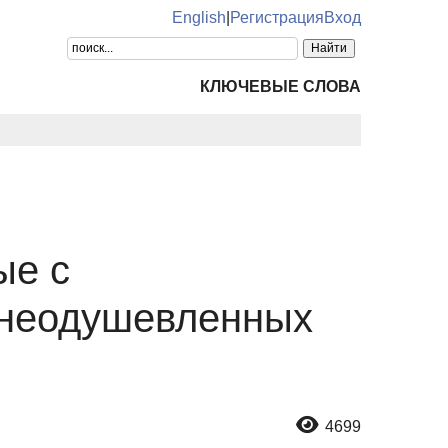
English
|
Регистрация
Вход
КЛЮЧЕВЫЕ СЛОВА
ые с
 неодушевленных
4699