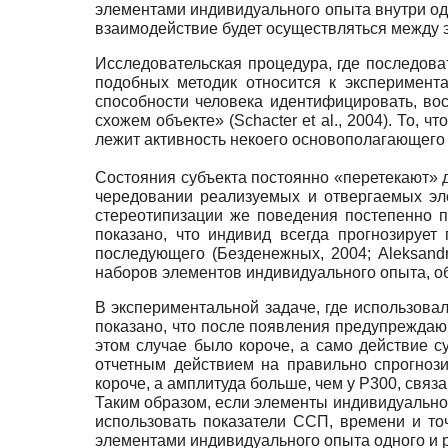
элементами индивидуального опыта внутри од
взаимодействие будет осуществляться между 
Исследовательская процедура, где последова
подобных методик относится к эксперимент
способности человека идентифицировать, во
схожем объекте» (Schacter et al., 2004). То,
лежит активность некоего основополагающего
Состояния субъекта постоянно «перетекают» д
чередовании реализуемых и отвергаемых эл
стереотипизации же поведения постепенно 
показано, что индивид всегда прогнозируе
последующего (Безденежных, 2004; Aleksandr
наборов элементов индивидуального опыта, о
В экспериментальной задаче, где использовал
показано, что после появления предупреждающ
этом случае было короче, а само действие с
отчетным действием на правильно спрогноз
короче, а амплитуда больше, чем у Р300, связ
Таким образом, если элементы индивидуально
использовать показатели ССП, времени и то
элементами индивидуального опыта одного и 