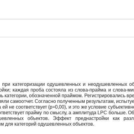
и при категоризации одушевленных и неодушевленных об
ройки; каждая проба состояла из слова-прайма и слова-
 категории, обозначенной праймом. Регистрировались врем
яли самоотчет. Согласно полученным результатам, испытуе
 ей не соответствует (p=0,00), и это же условие субъектив
ответствует прайму по смыслу, а амплитуда LPC больше. О
шевленных объектов. Эффект преднастройки как разл
м для категорий одушевленных объектов.