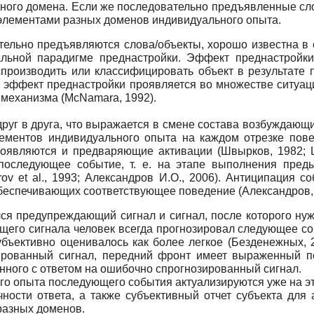
ного домена. Если же последовательно предъявленные сл
элементами разных доменов индивидуального опыта.
тельно предъявляются слова/объекты, хорошо известна в
альной парадигме преднастройки. Эффект преднастройки 
спроизводить или классифицировать объект в результате 
 что эффект преднастройки проявляется во множестве ситуац
 механизма (McNamara, 1992).
руг в друга, что выражается в смене состава возбуждающи
ементов индивидуального опыта на каждом отрезке повед
появляются и предваряющие активации (Швырков, 1982; Ш
т последующее событие, т. е. на этапе выполнения пред
ov et al., 1993; Александров И.О., 2006). Антиципация 
беспечивающих соответствующее поведение (Александров, 
ся предупреждающий сигнал и сигнал, после которого нуж
его сигнала человек всегда прогнозировал следующее соб
убъективно оценивалось как более легкое (Безденежных, 2
ированный сигнал, передний фронт имеет выраженный по
анного с ответом на ошибочно спрогнозированный сигнал.
го опыта последующего события актуализируются уже на э
чности ответа, а также субъективный отчет субъекта для
разных доменов.