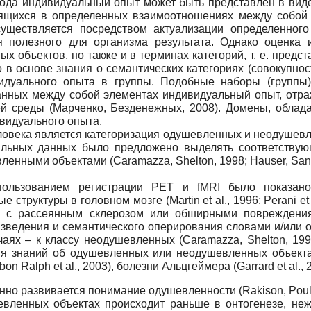
хода индивидуальный опыт может быть представлен в вид
ящихся в определенных взаимоотношениях между собой (
уществляется посредством актуализации определенног
я полезного для организма результата. Однако оценк
х объектов, но также и в терминах категорий, т. е. пред
о в основе знания о семантических категориях (совокупн
идуального опыта в группы. Подобные наборы (группы)
анных между собой элементах индивидуальный опыт, отр
й среды (Марченко, Безденежных, 2008). Домены, облад
видуального опыта.
века является категоризация одушевленных и неодушевлен
альных данных было предложено выделять соответствую
нными объектами (Caramazza, Shelton, 1998; Hauser, Sant
спользованием регистрации PET и fMRI было показан
уктуры в головном мозге (Martin et al., 1996; Perani et al., 
тов с рассеянным склерозом или обширными повреждени
зведения и семантического оперирования словами и/или 
чаях – к классу неодушевленных (Caramazza, Shelton, 199
 знаний об одушевленных или неодушевленных объектах, 
n Ralph et al., 2003), болезни Альцгеймера (Garrard et al., 
нно развивается понимание одушевленности (Rakison, Pouli
шевленных объектах происходит раньше в онтогенезе, не